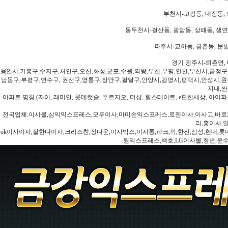
부천시-고강동, 대장동, 
동두천시-걸산동, 광암동, 상패동, 생연동
파주시-교하동, 금촌동, 문발
경기 광주시-퇴촌면, 
용인시,기흥구,수지구,처인구,오산,화성,군포,수원,의왕,부천,부평,인천,부산시,금정구
남동구,부평구,연수구, 권선구,영통구,장안구,팔달구,안양시,광명시,평택시,안성시,원주
지내,싼
아파트 명칭 (자이, 래미안, 롯데캣슬, 푸르지오, 더샵, 힐스테이트, e편한세상, 아이파크
전국업체:이사몰,삼익익스프레스,모두이사,마미손익스프레스,로젠이사,이사고,바로2
리,홍이사,
ok이사이사,잘한다이사,크리스챤,정다운,이사박스,이사통,파크,픽,한진,삼성,현대,롯데,파란
원익스프레스,백호,LG이사몰,청년,운수