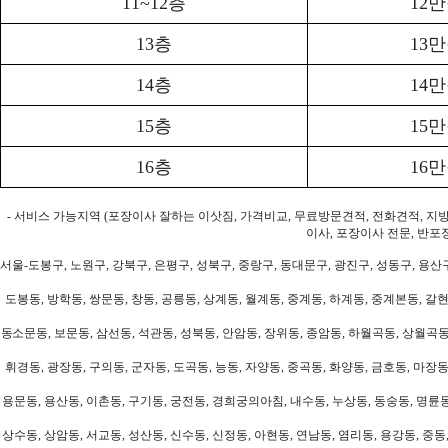
11~12층
12
13층
13
14층
14
15층
15
16층
16
- 서비스 가능지역 (포장이사 잘하는 이삿짐, 가격비교, 무료방문견적, 전화견적, 지
이사, 포장이사 전문, 반포
서울-도봉구, 노원구, 강북구, 은평구, 성북구, 중랑구, 동대문구, 광진구, 성동구, 용산구
도봉동, 방학동, 쌍문동, 창동, 공릉동, 상계동, 월계동, 중계동, 하계동, 중계본동, 갈현
동소문동, 보문동, 삼선동, 석관동, 성북동, 안암동, 장위동, 종암동, 하월곡동, 상월곡동,
휘경동, 광장동, 구의동, 군자동, 도곡동, 능동, 자양동, 중곡동, 화양동, 금호동, 마장동
용문동, 용산동, 이촌동, 구기동, 궁전동, 경희궁의아침, 내수동, 누상동, 동숭동, 명륜동
상수동, 상암동, 서교동, 성산동, 신수동, 신정동, 아현동, 연남동, 염리동, 용강동, 중동,