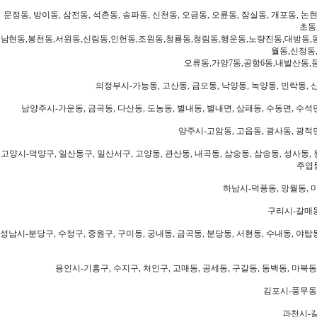
문정동, 방이동, 삼전동, 석촌동, 송파동, 신천동, 오금동, 오륜동, 잠실동, 개포동, 논현
초동
남현동,봉천동,서원동,신림동,인헌동,조원동,청룡동,청림동,행운동,노량진동,대방동,
월동,신정동
오류동,가양7동,공항6동,내발산동,
의정부시-가능동, 고산동, 금오동, 낙양동, 녹양동, 민락동, 산
남양주시-가운동, 금곡동, 다산동, 도농동, 별내동, 별내면, 삼패동, 수동면, 수석면
양주시-고암동, 고읍동, 광사동, 광적면
고양시-덕양구, 일산동구, 일산서구, 고양동, 관산동, 내곡동, 삼숭동, 삼송동, 성사동, 
주엽동
하남시-덕풍동, 망월동, 미
구리시-갈매동
성남시-분당구, 수정구, 중원구, 구미동, 궁내동, 금곡동, 분당동, 서현동, 수내동, 야탑동
용인시-기흥구, 수지구, 처인구, 고매동, 공세동, 구갈동, 동백동, 마북동
김포시-풍무동,
과천시-갈