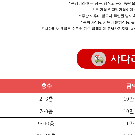
* 큰짐이라 함은 장농, 냉장고 등의 중량
* 본 가격은 평일가격이며
* 주방 도우미 필요시 10만원 별도
* 북박이장농, 키높이 분해장농, 돌
* 사다리차 요금은 수도권 기준 금액이며 도서산간지역, 농
층수
금
2~6층
10
7~8층
10
9~10층
11