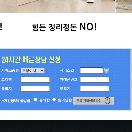
서비스종류
서비스일
고객명
휴대폰번호
출발지
도착지
동의함
동의안함