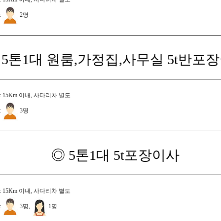
:
2명
 5톤1대 원룸,가정집,사무실 5t반포
 15Km 이내, 사다리차 별도
:
3명
◎ 5톤1대 5t포장이사
 15Km 이내, 사다리차 별도
:
3명,
1명