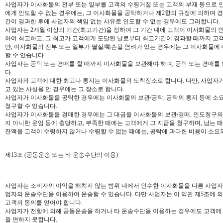
사업자가 이사화물의 전부 또는 일부를 고객의 수령거절 또는 고객의 부재 등으로 인
에게 인도할 수 없는 경우에는, 그 이사화물을 공탁하거나 제2항의 규정에 의하여 
간이 경과한 후에 사업자의 책임 없는 사유로 인도할 수 없는 경우에도 그러합니다.
사업자는 2개월 이상의 기간(최고기간)을 정하여 그 기간 내에 고객이 이사화물의 
하여 최고하고, 그 최고가 고객에게 도달된 날로부터 최고기간이 경과할 때까지 고객
만, 이사화물의 전부 또는 일부가 멸실/훼손될 염려가 있는 경우에는 그 이사화물에
할 수 있습니다.
사업자는 공탁 또는 경매를 할 때까지 이사화물을 보관해야 하며, 공탁 또는 경매를
다.
사업자의 고객에 대한 최고나 통지는 이사화물의 도착장소로 합니다. 다만, 사업자가
고 있는 사실을 안 경우에는 그 장소로 합니다.
사업자가 이사화물을 공탁한 경우에는 이사화물의 보관/공탁, 공탁의 통지 등에 소
청구할 수 있습니다.
사업자가 이사화물을 경매한 경우에는 그 대금을 이사화물의 보관/경매, 인도청구의 
지 아니한 운임 등에 충당하고, 부족한 때에는 고객에게 그 지급을 청구하며, 남는 
잔액을 고객이 수령하지 않거나 수령할 수 없는 때에는, 공탁에 과다한 비용이 소요되
제13조 (공동운송 또는 타 운송수단의 이용)
사업자는 소비자의 이익을 해치지 않는 범위 내에서 인수한 이사화물을 다른 사업
업자의 운송수단을 이용하여 운송할 수 있습니다. 다만 사업자는 이 약관 제5조에
고객의 동의를 얻어야 합니다.
사업자가 전항에 의해 공동운송을 하거나 타 운송수단을 이용하는 경우에도 고객에 
을 면하지 못합니다.