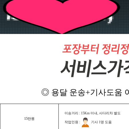
◎ 용달 운송+기사도움 이
이송거리 : 15Km 이내, 사다리차 별도
15만원
작업인원 :
기사 1명 도움