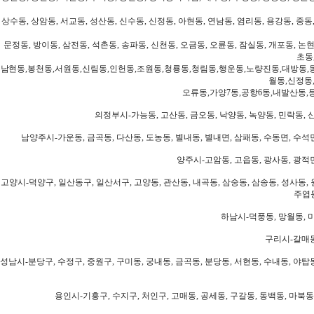
상수동, 상암동, 서교동, 성산동, 신수동, 신정동, 아현동, 연남동, 염리동, 용강동, 중동,
문정동, 방이동, 삼전동, 석촌동, 송파동, 신천동, 오금동, 오륜동, 잠실동, 개포동, 논현
초동
남현동,봉천동,서원동,신림동,인헌동,조원동,청룡동,청림동,행운동,노량진동,대방동,
월동,신정동
오류동,가양7동,공항6동,내발산동,
의정부시-가능동, 고산동, 금오동, 낙양동, 녹양동, 민락동, 산
남양주시-가운동, 금곡동, 다산동, 도농동, 별내동, 별내면, 삼패동, 수동면, 수석면
양주시-고암동, 고읍동, 광사동, 광적면
고양시-덕양구, 일산동구, 일산서구, 고양동, 관산동, 내곡동, 삼숭동, 삼송동, 성사동, 
주엽동
하남시-덕풍동, 망월동, 미
구리시-갈매동
성남시-분당구, 수정구, 중원구, 구미동, 궁내동, 금곡동, 분당동, 서현동, 수내동, 야탑동
용인시-기흥구, 수지구, 처인구, 고매동, 공세동, 구갈동, 동백동, 마북동