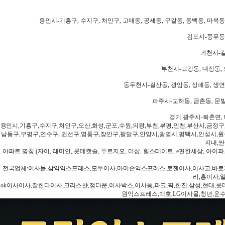
용인시-기흥구, 수지구, 처인구, 고매동, 공세동, 구갈동, 동백동, 마북동
김포시-풍무동,
과천시-갈
부천시-고강동, 대장동, 
동두천시-걸산동, 광암동, 상패동, 생연동
파주시-교하동, 금촌동, 문발
경기 광주시-퇴촌면, 
용인시,기흥구,수지구,처인구,오산,화성,군포,수원,의왕,부천,부평,인천,부산시,금정구
남동구,부평구,연수구, 권선구,영통구,장안구,팔달구,안양시,광명시,평택시,안성시,원주
지내,싼
아파트 명칭 (자이, 래미안, 롯데캣슬, 푸르지오, 더샵, 힐스테이트, e편한세상, 아이파크
전국업체:이사몰,삼익익스프레스,모두이사,마미손익스프레스,로젠이사,이사고,바로2
리,홍이사,
ok이사이사,잘한다이사,크리스챤,정다운,이사박스,이사통,파크,픽,한진,삼성,현대,롯데,파란
원익스프레스,백호,LG이사몰,청년,운수