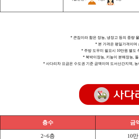
* 큰짐이라 함은 장농, 냉장고 등의 중량
* 본 가격은 평일가격이며
* 주방 도우미 필요시 10만원 별도
* 북박이장농, 키높이 분해장농, 돌
* 사다리차 요금은 수도권 기준 금액이며 도서산간지역, 농
층수
금
2~6층
10