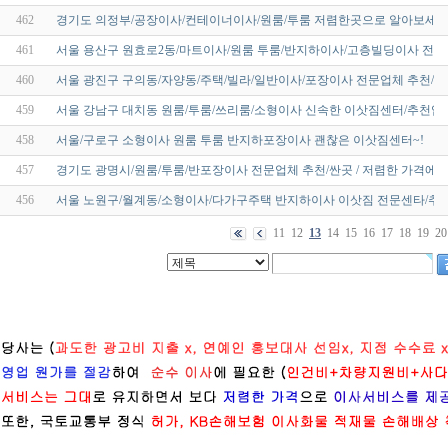
462
경기도 의정부/공장이사/컨테이너이사/원룸/투룸 저렴한곳으로 알아보세요
461
서울 용산구 원효로2동/마트이사/원룸 투룸/반지하이사/고층빌딩이사 전문
460
서울 광진구 구의동/자양동/주택/빌라/일반이사/포장이사 전문업체 추천/
459
서울 강남구 대치동 원룸/투룸/쓰리룸/소형이사 신속한 이삿짐센터/추천업
458
서울/구로구 소형이사 원룸 투룸 반지하포장이사 괜찮은 이삿짐센터~!
457
경기도 광명시/원룸/투룸/반포장이사 전문업체 추천/싼곳 / 저렴한 가격에
456
서울 노원구/월계동/소형이사/다가구주택 반지하이사 이삿짐 전문센타/추천
11
12
13
14
15
16
17
18
19
20