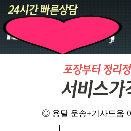
◎ 용달 운송+기사도움 이