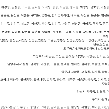
휘경동, 광장동, 구의동, 군자동, 도곡동, 능동, 자양동, 중곡동, 화양동, 금호동, 마장동
용문동, 용산동, 이촌동, 구기동, 궁전동, 경희궁의아침, 내수동, 누상동, 동숭동, 명륜동
상수동, 상암동, 서교동, 성산동, 신수동, 신정동, 아현동, 연남동, 염리동, 용강동, 중동,
문정동, 방이동, 삼전동, 석촌동, 송파동, 신천동, 오금동, 오륜동, 잠실동, 개포동, 논현
초동
남현동,봉천동,서원동,신림동,인헌동,조원동,청룡동,청림동,행운동,노량진동,대방동,
월동,신정동
오류동,가양7동,공항6동,내발산동,
의정부시-가능동, 고산동, 금오동, 낙양동, 녹양동, 민락동, 산
남양주시-가운동, 금곡동, 다산동, 도농동, 별내동, 별내면, 삼패동, 수동면, 수석면
양주시-고암동, 고읍동, 광사동, 광적면
고양시-덕양구, 일산동구, 일산서구, 고양동, 관산동, 내곡동, 삼숭동, 삼송동, 성사동, 
주엽동
하남시-덕풍동, 망월동, 미
구리시-갈매동
성남시-분당구, 수정구, 중원구, 구미동, 궁내동, 금곡동, 분당동, 서현동, 수내동, 야탑동