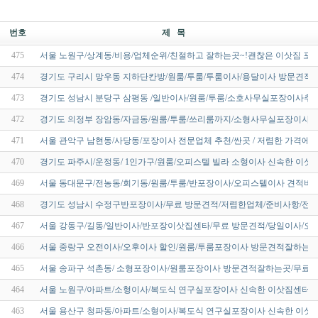
번호
제 목
475
서울 노원구/상계동/비용/업체순위/친절하고 잘하는곳~!괜찮은 이삿짐 
474
경기도 구리시 망우동 지하단칸방/원룸/투룸/투룸이사/용달이사 방문견적
473
경기도 성남시 분당구 삼평동 /일반이사/원룸/투룸/소호사무실포장이사추천
472
경기도 의정부 장암동/자금동/원룸/투룸/쓰리룸까지/소형사무실포장이사
471
서울 관악구 남현동/사당동/포장이사 전문업체 추천/싼곳 / 저렴한 가격에
470
경기도 파주시/운정동/ 1인가구/원룸/오피스텔 빌라 소형이사 신속한 이삿
469
서울 동대문구/전농동/회기동/원룸/투룸/반포장이사/오피스텔이사 견적비용
468
경기도 성남시 수정구반포장이사/무료 방문견적/저렴한업체/준비사항/전문
467
서울 강동구/길동/일반이사/반포장이삿집센타/무료 방문견적/당일이사/오후
466
서울 중랑구 오전이사/오후이사 할인/원룸/투룸포장이사 방문견적잘하는곳
465
서울 송파구 석촌동/ 소형포장이사/원룸포장이사 방문견적잘하는곳/무료
464
서울 노원구/아파트/소형이사/복도식 연구실포장이사 신속한 이삿짐센터 
463
서울 용산구 청파동/아파트/소형이사/복도식 연구실포장이사 신속한 이삿