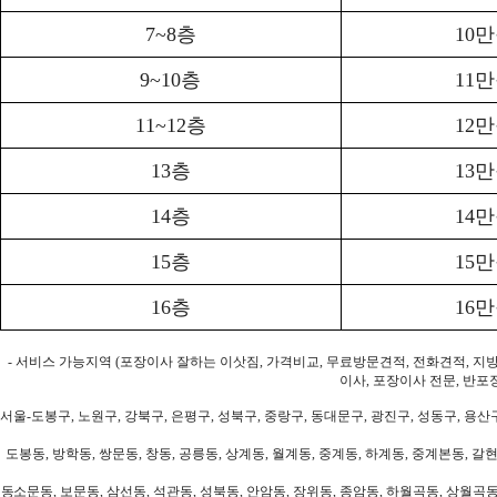
7~8층
10
9~10층
11
11~12층
12
13층
13
14층
14
15층
15
16층
16
- 서비스 가능지역 (포장이사 잘하는 이삿짐, 가격비교, 무료방문견적, 전화견적, 지
이사, 포장이사 전문, 반포
서울-도봉구, 노원구, 강북구, 은평구, 성북구, 중랑구, 동대문구, 광진구, 성동구, 용산구
도봉동, 방학동, 쌍문동, 창동, 공릉동, 상계동, 월계동, 중계동, 하계동, 중계본동, 갈현
동소문동, 보문동, 삼선동, 석관동, 성북동, 안암동, 장위동, 종암동, 하월곡동, 상월곡동,