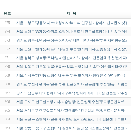
번호
제 목
375
서울 도봉구/창동/아파트/소형이사/복도식 연구실포장이사 신속한 이삿짐
374
서울 노원구/중계동/아파트/소형이사/복도식 연구실포장이사 신속한 이삿
373
경기도 양주시/덕정/옥정/공장이사/컨테이너이사/원룸/투룸 저렴한곳으로 
372
서울 노원구/월계동/마트이사/원룸 투룸/반지하이사/고층빌딩이사 전문업체
371
서울 성북구 성북동/주택/빌라/일반이사/포장이사 전문업체 추천/싼가격에
370
서울 강동구 천호동 원룸/투룸/쓰리룸/소형이사 신속한 이삿짐센터/추천업
369
서울/강서구/가양동 소형이사 원룸 투룸 포장이사 괜찮은 이삿짐센터~!
368
경기도 부천시 원미동/원룸/투룸/반포장이사 전문업체 추천/싼곳 / 저렴한 
367
경기도 남양주시/소형이사/다가구주택 반지하이사 이삿짐 전문센타/추천 비
366
서울 구로구 연구실포장이사/고층빌딩/ 전문업체 추천/무료방문견적~!
365
서울 서대문구 연구실포장이사/고층빌딩/ 전문업체 추천/무료방문견적~!
364
서울 용산구 소형이사 원룸이사 빌딩 오피스텔포장이사 전문센타/추천 비용
363
서울 강동구 송파구 소형이사 원룸이사 빌딩 오피스텔포장이사 전문센타/추