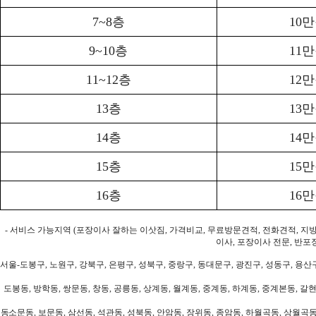
7~8층
10
9~10층
11
11~12층
12
13층
13
14층
14
15층
15
16층
16
- 서비스 가능지역 (포장이사 잘하는 이삿짐, 가격비교, 무료방문견적, 전화견적, 지
이사, 포장이사 전문, 반포
서울-도봉구, 노원구, 강북구, 은평구, 성북구, 중랑구, 동대문구, 광진구, 성동구, 용산구
도봉동, 방학동, 쌍문동, 창동, 공릉동, 상계동, 월계동, 중계동, 하계동, 중계본동, 갈현
동소문동, 보문동, 삼선동, 석관동, 성북동, 안암동, 장위동, 종암동, 하월곡동, 상월곡동,