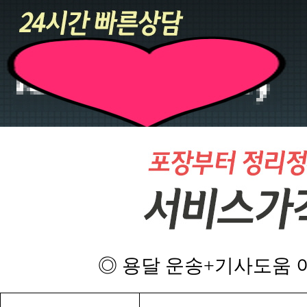
◎ 용달 운송+기사도움 이