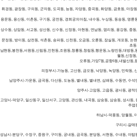
휘경동, 광장동, 구의동, 군자동, 도곡동, 능동, 자양동, 중곡동, 화양동, 금호동, 마장동
용문동, 용산동, 이촌동, 구기동, 궁전동, 경희궁의아침, 내수동, 누상동, 동숭동, 명륜동
상수동, 상암동, 서교동, 성산동, 신수동, 신정동, 아현동, 연남동, 염리동, 용강동, 중동,
문정동, 방이동, 삼전동, 석촌동, 송파동, 신천동, 오금동, 오륜동, 잠실동, 개포동, 논현
초동
남현동,봉천동,서원동,신림동,인헌동,조원동,청룡동,청림동,행운동,노량진동,대방동,
월동,신정동
오류동,가양7동,공항6동,내발산동,
의정부시-가능동, 고산동, 금오동, 낙양동, 녹양동, 민락동, 산
남양주시-가운동, 금곡동, 다산동, 도농동, 별내동, 별내면, 삼패동, 수동면, 수석면
양주시-고암동, 고읍동, 광사동, 광적면
고양시-덕양구, 일산동구, 일산서구, 고양동, 관산동, 내곡동, 삼숭동, 삼송동, 성사동, 
주엽동
하남시-덕풍동, 망월동, 미
구리시-갈매동
성남시-분당구, 수정구, 중원구, 구미동, 궁내동, 금곡동, 분당동, 서현동, 수내동, 야탑동