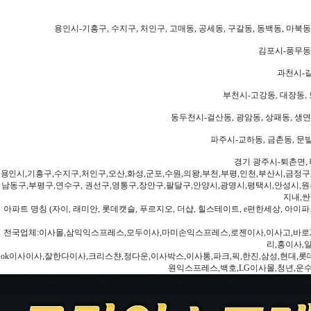
용인시-기흥구, 수지구, 처인구, 고매동, 공세동, 구갈동, 동백동, 마북동
김포시-풍무동,
과천시-갈
부천시-고강동, 대장동, 
동두천시-걸산동, 광암동, 상패동, 생연동
파주시-교하동, 금촌동, 문발
경기 광주시-퇴촌면, 
용인시,기흥구,수지구,처인구,오산,화성,군포,수원,의왕,부천,부평,인천,부산시,금정구
남동구,부평구,연수구, 권선구,영통구,장안구,팔달구,안양시,광명시,평택시,안성시,원주
지내,싼
아파트 명칭 (자이, 래미안, 롯데캣슬, 푸르지오, 더샵, 힐스테이트, e편한세상, 아이파크
전국업체:이사몰,삼익익스프레스,모두이사,마미손익스프레스,로젠이사,이사고,바로2
리,홍이사,
ok이사이사,잘한다이사,크리스챤,정다운,이사박스,이사통,파크,픽,한진,삼성,현대,롯데,파란
원익스프레스,백호,LG이사몰,청년,운수