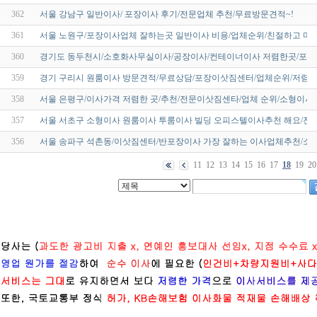
362
서울 강남구 일반이사/ 포장이사 후기/전문업체 추천/무료방문견적~!
361
서울 노원구/포장이사업체 잘하는곳 일반이사 비용/업체순위/친절하고 마
360
경기도 동두천시/소호화사무실이사/공장이사/컨테이너이사 저렴한곳/포장
359
경기 구리시 원룸이사 방문견적/무료상담/포장이삿짐센터/업체순위/저렴한 곳
358
서울 은평구/이사가격 저렴한 곳/추천/전문이삿짐센타/업체 순위/소형이사
357
서울 서초구 소형이사 원룸이사 투룸이사 빌딩 오피스텔이사추천 해요/전문
356
서울 송파구 석촌동/이삿짐센터/반포장이사 가장 잘하는 이사업체추천/소
11
12
13
14
15
16
17
18
19
20