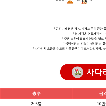
* 큰짐이라 함은 장농, 냉장고 등의 중량
* 본 가격은 평일가격이며
* 주방 도우미 필요시 10만원 별도
* 북박이장농, 키높이 분해장농, 돌
* 사다리차 요금은 수도권 기준 금액이며 도서산간지역, 농
층수
금
2~6층
10