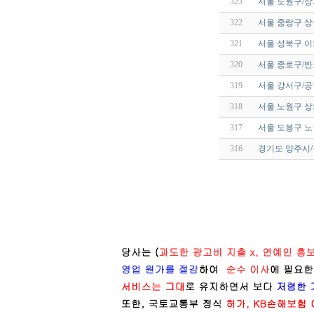
323
서울 노원구/상
322
서울 중랑구 상
321
서울 성북구 
320
서울 종로구/
319
서울 강서구/공
318
서울 노원구 
317
서울 도봉구 
316
경기도 양주시