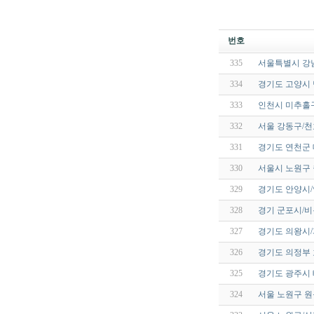
번호
335
서울특별시 강남
334
경기도 고양시
333
인천시 미추홀
332
서울 강동구/천
331
경기도 연천군 
330
서울시 노원구
329
경기도 안양시
328
경기 군포시/
327
경기도 의왕시
326
경기도 의정부 
325
경기도 광주시
324
서울 노원구 