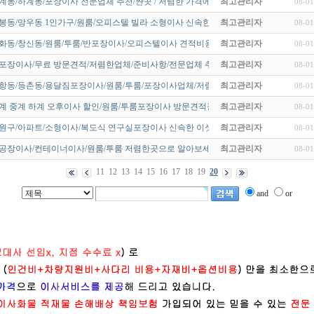
계동/하계동/포장이사 전문업체 추천/싼곳 / 저렴한 가격에 해결하세요…
최고관리자
08-01
봉동/망우동 1인가구/원룸/오피스텔 빌라 소형이사 신속한 이삿짐센터~…
최고관리자
08-01
이화동/창신동/원룸/투룸/반포장이사/오피스텔이사 견적비용/업체순위/친…
최고관리자
08-01
반포장이사/무료 방문견적/저렴한업체/준비사항/전문업체 추천/이삿집센…
최고관리자
08-01
항동/등촌동/용달짐포장이사/원룸/투룸/포장이사업체/저렴한 곳/추천~!
최고관리자
08-01
상계 중계 하계 오후이사 할인/원룸/투룸포장이사 방문견적잘하는곳/무료…
최고관리자
08-01
노원구/아파트/소형이사/복도식 연구실포장이사 신속한 이삿짐센터 확실…
최고관리자
08-01
/공장이사/컨테이너이사/원룸/투룸 저렴한곳으로 알아보세요!
최고관리자
08-01
11
12
13
14
15
16
17
18
19
20
and
or