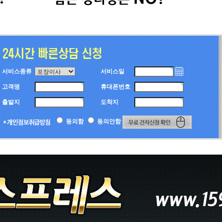
서비스종류
서비스일
고객명
휴대폰번호
출발지
도착지
동의함
동의안함