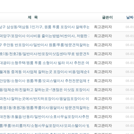
제 목
글쓴이
날짜
구 삼성동/역삼동 1인가구, 원룸 투룸 포장이사 잘해주는곳/여름철(장…
최고관리자
08-01
 덕양구/포장이사 이사비용 줄이는방법/비싼이사, 저렴한 가격에 해결하…
최고관리자
08-01
구 주안동 반포장이사/일반이사 원룸/투룸/방문견적잘하는곳/무료방문~!
최고관리자
08-01
호1동/천호2동/일반이사/반포장이삿집센타/무료 방문견적/깔끔한업체 …
최고관리자
08-01
대광리/소형주택/원룸 투룸 소형이사 빌라 이사 추천은 여기!
최고관리자
08-01
 월계동 중계동 이사업체 잘하는곳 포장이사 비용/업체순위/친절하고 잘…
최고관리자
08-01
/안양동/소형이사 원룸/투룸/오피스텔이사 추천전문업체 싼곳/ 무료방문…
최고관리자
08-01
비용/업체순위/친절하고 잘하는곳~!괜찮은 이삿짐 포장이사업체시 이사시…
최고관리자
08-01
/과천시/잘하는곳에서/반지하포장이사/용달짐포장이사 이사준비 무료견…
최고관리자
08-01
호원1동/호원2동/원룸/투룸이사/용달이사 방문견적잘하는곳 ~!
최고관리자
08-01
 태전동/초월읍/선동리/일반이사/소호사무실포장이사추천업체~!
최고관리자
08-01
원룸/투룸/쓰리룸까지/소형사무실포장이사/오피스텔이사 방문견적잘하는…
최고관리자
08-01