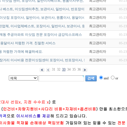
이삿짐 센터, 포장이사, 일반이사베스트, 원룸이사추천, 용달이사
최고관리자
05-23
 베스트, 이삿짐센터추천, 보관이사, 일반이사, 반포장이사, 원룸이사…
최고관리자
05-23
이삿짐 포장이사, 일반이사, 보관이사, 원룸이사, 용달이사 공동구매 …
최고관리자
05-23
업체, 이사업체베스트, 포장이사, 일반이사, 보관이사, 원룸이사, 용…
최고관리자
05-23
상계동 주공아파트 이삿짐 전문 포장이사 금강익스프레스
최고관리자
05-23
 용달이사 저렴한 가격. 친절한 서비스
최고관리자
05-23
용 저렴한 가격에 해결하세요.
최고관리자
05-23
장거리 이사비용 전문이삿짐센터 포장이사, 반포장이사, 원룸이사, 용…
최고관리자
05-23
31
32
33
34
35
36
and
or