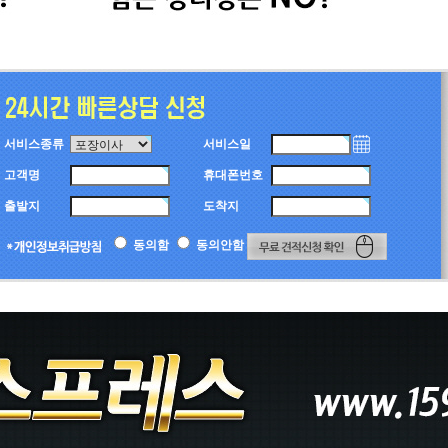
서비스종류
서비스일
고객명
휴대폰번호
출발지
도착지
동의함
동의안함