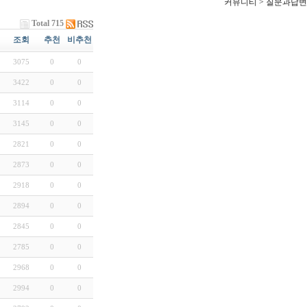
커뮤니티 > 질문과답변
Total 715
조회
추천
비추천
3075
0
0
3422
0
0
3114
0
0
3145
0
0
2821
0
0
2873
0
0
2918
0
0
2894
0
0
2845
0
0
2785
0
0
2968
0
0
2994
0
0