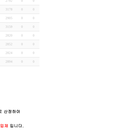
2792
0
0
3178
0
0
2905
0
0
3159
0
0
2820
0
0
2852
0
0
2824
0
0
2894
0
0