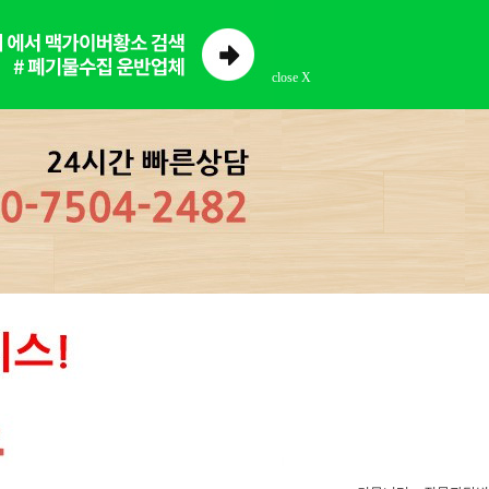
close X