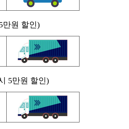
5만원 할인)
시 5만원 할인)