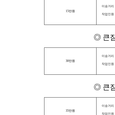
이송거리 :
15만원
작업인원 
◎ 큰
이송거리 :
30만원
작업인원 
◎ 큰
이송거리 :
35만원
작업인원 