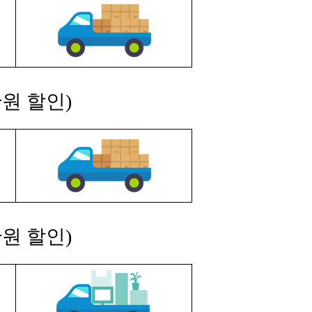
원 할인)
원 할인)