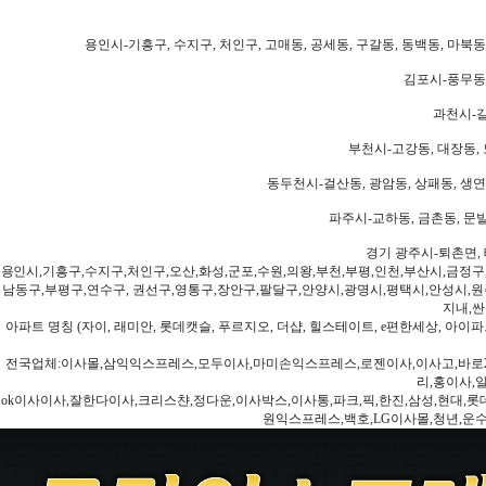
용인시-기흥구, 수지구, 처인구, 고매동, 공세동, 구갈동, 동백동, 마북동
김포시-풍무동,
과천시-갈
부천시-고강동, 대장동, 
동두천시-걸산동, 광암동, 상패동, 생연동
파주시-교하동, 금촌동, 문발
경기 광주시-퇴촌면, 
용인시,기흥구,수지구,처인구,오산,화성,군포,수원,의왕,부천,부평,인천,부산시,금정구
남동구,부평구,연수구, 권선구,영통구,장안구,팔달구,안양시,광명시,평택시,안성시,원주
지내,싼
아파트 명칭 (자이, 래미안, 롯데캣슬, 푸르지오, 더샵, 힐스테이트, e편한세상, 아이파크
전국업체:이사몰,삼익익스프레스,모두이사,마미손익스프레스,로젠이사,이사고,바로2
리,홍이사,
ok이사이사,잘한다이사,크리스챤,정다운,이사박스,이사통,파크,픽,한진,삼성,현대,롯데,파란
원익스프레스,백호,LG이사몰,청년,운수