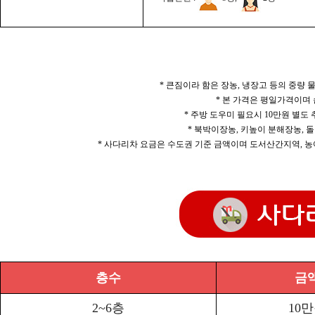
* 큰짐이라 함은 장농, 냉장고 등의 중량
* 본 가격은 평일가격이며
* 주방 도우미 필요시 10만원 별도
* 북박이장농, 키높이 분해장농, 돌
* 사다리차 요금은 수도권 기준 금액이며 도서산간지역, 농
층수
금
2~6층
10