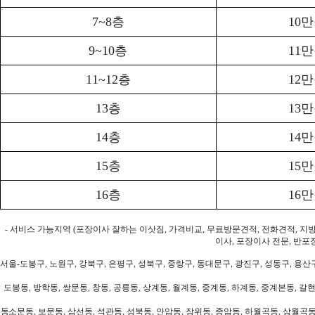
7~8층
10
9~10층
11
11~12층
12
13층
13
14층
14
15층
15
16층
16
- 서비스 가능지역 (포장이사 잘하는 이삿짐, 가격비교, 무료방문견적, 전화견적, 지
이사, 포장이사 전문, 반포
서울-도봉구, 노원구, 강북구, 은평구, 성북구, 중랑구, 동대문구, 광진구, 성동구, 용산구
도봉동, 방학동, 쌍문동, 창동, 공릉동, 상계동, 월계동, 중계동, 하계동, 중계본동, 갈현
동소문동, 보문동, 삼선동, 석관동, 성북동, 안암동, 장위동, 종암동, 하월곡동, 상월곡동,