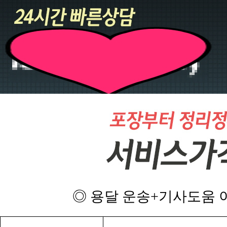
◎ 용달 운송+기사도움 이