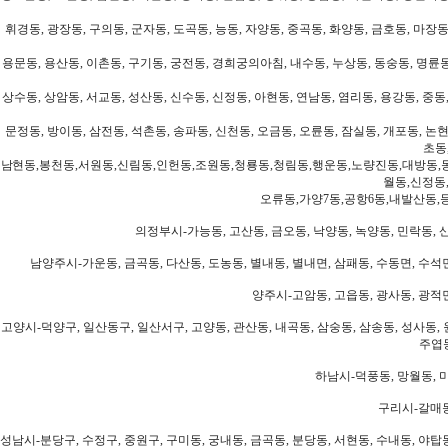
휘경동, 광장동, 구의동, 군자동, 도곡동, 능동, 자양동, 중곡동, 화양동, 금호동, 마장동
용문동, 용산동, 이촌동, 구기동, 궁전동, 경희궁의아침, 내수동, 누상동, 동숭동, 명륜동
상수동, 상암동, 서교동, 성산동, 신수동, 신정동, 아현동, 연남동, 염리동, 용강동, 중동,
문정동, 방이동, 삼전동, 석촌동, 송파동, 신천동, 오금동, 오륜동, 잠실동, 개포동, 논현
초동
남현동,봉천동,서원동,신림동,인헌동,조원동,청룡동,청림동,행운동,노량진동,대방동,
월동,신정동
오류동,가양7동,공항6동,내발산동,
의정부시-가능동, 고산동, 금오동, 낙양동, 녹양동, 민락동, 산
남양주시-가운동, 금곡동, 다산동, 도농동, 별내동, 별내면, 삼패동, 수동면, 수석면
양주시-고암동, 고읍동, 광사동, 광적면
고양시-덕양구, 일산동구, 일산서구, 고양동, 관산동, 내곡동, 삼숭동, 삼송동, 성사동, 
주엽동
하남시-덕풍동, 망월동, 미
구리시-갈매동
성남시-분당구, 수정구, 중원구, 구미동, 궁내동, 금곡동, 분당동, 서현동, 수내동, 야탑동