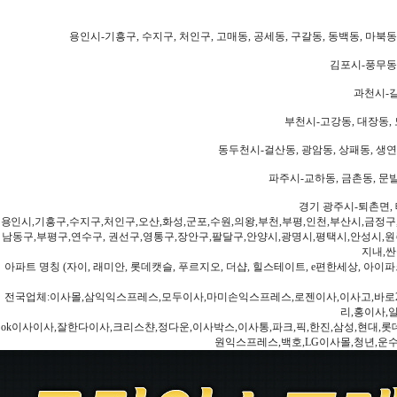
용인시-기흥구, 수지구, 처인구, 고매동, 공세동, 구갈동, 동백동, 마북동
김포시-풍무동,
과천시-갈
부천시-고강동, 대장동, 
동두천시-걸산동, 광암동, 상패동, 생연동
파주시-교하동, 금촌동, 문발
경기 광주시-퇴촌면, 
용인시,기흥구,수지구,처인구,오산,화성,군포,수원,의왕,부천,부평,인천,부산시,금정구
남동구,부평구,연수구, 권선구,영통구,장안구,팔달구,안양시,광명시,평택시,안성시,원주
지내,싼
아파트 명칭 (자이, 래미안, 롯데캣슬, 푸르지오, 더샵, 힐스테이트, e편한세상, 아이파크
전국업체:이사몰,삼익익스프레스,모두이사,마미손익스프레스,로젠이사,이사고,바로2
리,홍이사,
ok이사이사,잘한다이사,크리스챤,정다운,이사박스,이사통,파크,픽,한진,삼성,현대,롯데,파란
원익스프레스,백호,LG이사몰,청년,운수