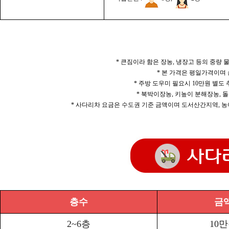
* 큰짐이라 함은 장농, 냉장고 등의 중량
* 본 가격은 평일가격이며
* 주방 도우미 필요시 10만원 별도
* 북박이장농, 키높이 분해장농, 돌
* 사다리차 요금은 수도권 기준 금액이며 도서산간지역, 농
층수
금
2~6층
10