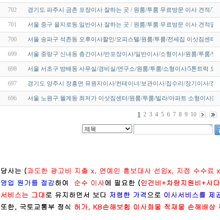
702
경기도 파주시 금촌 포장이사 잘하는 곳 / 원룸/투룸 무료방문 이사 견적/T
701
서울 중구 을지로동 일반이사 잘하는 곳 / 원룸/투룸 무료방문 이사 견적알
700
서울 송파구 석촌동 오후이사할인/오피스텔/원룸/투룸/전세집 이삿짐센터
699
서울 중랑구 신내동 층간이사/반포장이사/일반이사/소형이사/원룸/투룸/빌
698
서울 서초구 방배동 사무실/경비실/연구소/원룸/투룸/소형이사/5톤트럭 모
697
경기도 양주시 장흥면 유원지이사/컨테이너/보관이사/집수리/장기이사/장
696
서울 노원구 월계동 최저가 이삿짐센터/원룸/투룸/빌라/아파트 소형이사는
1
2
3
4
5
6
7
8
9
10