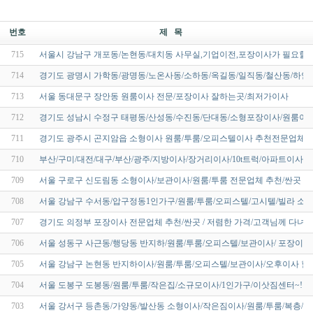
번호
제 목
715
서울시 강남구 개포동/논현동/대치동 사무실,기업이전,포장이사가 필요할땐
714
경기도 광명시 가학동/광명동/노온사동/소하동/옥길동/일직동/철산동/하안
713
서울 동대문구 장안동 원룸이사 전문/포장이사 잘하는곳/최저가이사
712
경기도 성남시 수정구 태평동/산성동/수진동/단대동/소형포장이사/원룸이사
711
경기도 광주시 곤지암읍 소형이사 원룸/투룸/오피스텔이사 추천전문업체 
710
부산/구미/대전/대구/부산/광주/지방이사/장거리이사/10t트럭/아파트이사
709
서울 구로구 신도림동 소형이사/보관이사/원룸/투룸 전문업체 추천/싼곳 / 
708
서울 강남구 수서동/압구정동1인가구/원룸/투룸/오피스텔/고시텔/빌라 소
707
경기도 의정부 포장이사 전문업체 추천/싼곳 / 저렴한 가격/고객님께 다녀
706
서울 성동구 사근동/행당동 반지하/원룸/투룸/오피스텔/보관이사/ 포장이사
705
서울 강남구 논현동 반지하이사/원룸/투룸/오피스텔/보관이사/오후이사 할
704
서울 도봉구 도봉동/원룸/투룸/작은집/소규모이사/1인가구/이삿짐센터~!
703
서울 강서구 등촌동/가양동/발산동 소형이사/작은짐이사/원룸/투룸/복층/