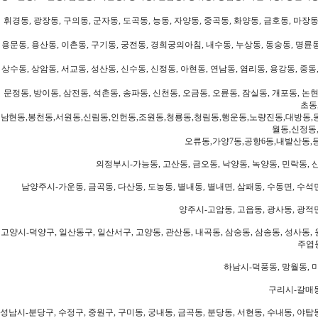
휘경동, 광장동, 구의동, 군자동, 도곡동, 능동, 자양동, 중곡동, 화양동, 금호동, 마장동
용문동, 용산동, 이촌동, 구기동, 궁전동, 경희궁의아침, 내수동, 누상동, 동숭동, 명륜동
상수동, 상암동, 서교동, 성산동, 신수동, 신정동, 아현동, 연남동, 염리동, 용강동, 중동,
문정동, 방이동, 삼전동, 석촌동, 송파동, 신천동, 오금동, 오륜동, 잠실동, 개포동, 논현
초동
남현동,봉천동,서원동,신림동,인헌동,조원동,청룡동,청림동,행운동,노량진동,대방동,
월동,신정동
오류동,가양7동,공항6동,내발산동,
의정부시-가능동, 고산동, 금오동, 낙양동, 녹양동, 민락동, 산
남양주시-가운동, 금곡동, 다산동, 도농동, 별내동, 별내면, 삼패동, 수동면, 수석면
양주시-고암동, 고읍동, 광사동, 광적면
고양시-덕양구, 일산동구, 일산서구, 고양동, 관산동, 내곡동, 삼숭동, 삼송동, 성사동, 
주엽동
하남시-덕풍동, 망월동, 미
구리시-갈매동
성남시-분당구, 수정구, 중원구, 구미동, 궁내동, 금곡동, 분당동, 서현동, 수내동, 야탑동