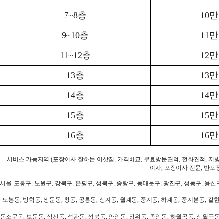
7~8층
10
9~10층
11
11~12층
12
13층
13
14층
14
15층
15
16층
16
- 서비스 가능지역 (포장이사 잘하는 이삿짐, 가격비교, 무료방문견적, 전화견적, 지
이사, 포장이사 전문, 반포
서울-도봉구, 노원구, 강북구, 은평구, 성북구, 중랑구, 동대문구, 광진구, 성동구, 용산구
도봉동, 방학동, 쌍문동, 창동, 공릉동, 상계동, 월계동, 중계동, 하계동, 중계본동, 갈현
동소문동, 보문동, 삼선동, 석관동, 성북동, 안암동, 장위동, 종암동, 하월곡동, 상월곡동,