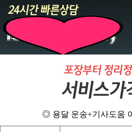
◎ 용달 운송+기사도움 이