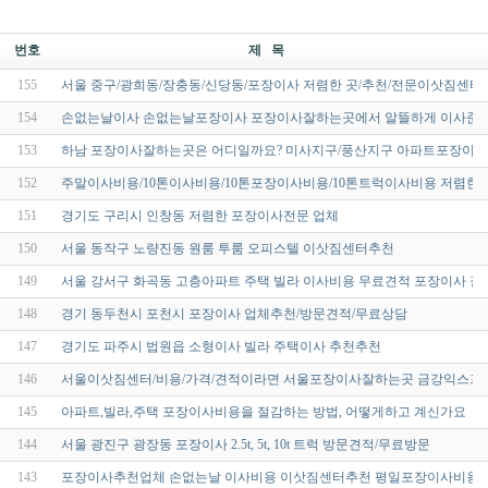
번호
제 목
155
서울 중구/광희동/장충동/신당동/포장이사 저렴한 곳/추천/전문이삿짐센타/
154
손없는날이사 손없는날포장이사 포장이사잘하는곳에서 알뜰하게 이사준
153
하남 포장이사잘하는곳은 어디일까요? 미사지구/풍산지구 아파트포장이사
152
주말이사비용/10톤이사비용/10톤포장이사비용/10톤트럭이사비용 저렴한
151
경기도 구리시 인창동 저렴한 포장이사전문 업체
150
서울 동작구 노량진동 원룸 투룸 오피스텔 이삿짐센터추천
149
서울 강서구 화곡동 고층아파트 주택 빌라 이사비용 무료견적 포장이사 
148
경기 동두천시 포천시 포장이사 업체추천/방문견적/무료상담
147
경기도 파주시 법원읍 소형이사 빌라 주택이사 추천추천
146
서울이삿짐센터/비용/가격/견적이라면 서울포장이사잘하는곳 금강익스프
145
아파트,빌라,주택 포장이사비용을 절감하는 방법, 어떻게하고 계신가요
144
서울 광진구 광장동 포장이사 2.5t, 5t, 10t 트럭 방문견적/무료방문
143
포장이사추천업체 손없는날 이사비용 이삿짐센터추천 평일포장이사비용