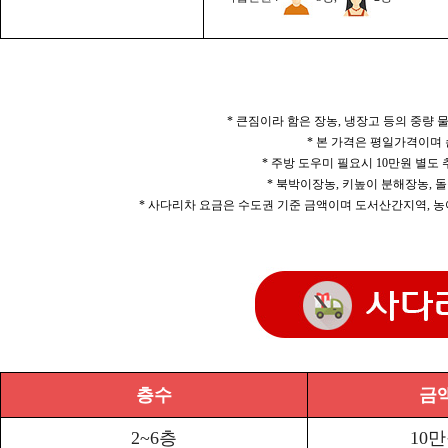
* 큰짐이라 함은 장농, 냉장고 등의 중량
* 본 가격은 평일가격이며
* 주방 도우미 필요시 10만원 별도
* 북박이장농, 키높이 분해장농, 돌
* 사다리차 요금은 수도권 기준 금액이며 도서산간지역, 농
층수
금
2~6층
10