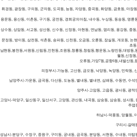
휘경동, 광장동, 구의동, 군자동, 도곡동, 능동, 자양동, 중곡동, 화양동, 금호동, 마장동
용문동, 용산동, 이촌동, 구기동, 궁전동, 경희궁의아침, 내수동, 누상동, 동숭동, 명륜동
상수동, 상암동, 서교동, 성산동, 신수동, 신정동, 아현동, 연남동, 염리동, 용강동, 중동,
문정동, 방이동, 삼전동, 석촌동, 송파동, 신천동, 오금동, 오륜동, 잠실동, 개포동, 논현
초동
남현동,봉천동,서원동,신림동,인헌동,조원동,청룡동,청림동,행운동,노량진동,대방동,
월동,신정동
오류동,가양7동,공항6동,내발산동,
의정부시-가능동, 고산동, 금오동, 낙양동, 녹양동, 민락동, 산
남양주시-가운동, 금곡동, 다산동, 도농동, 별내동, 별내면, 삼패동, 수동면, 수석면
양주시-고암동, 고읍동, 광사동, 광적면
고양시-덕양구, 일산동구, 일산서구, 고양동, 관산동, 내곡동, 삼숭동, 삼송동, 성사동, 
주엽동
하남시-덕풍동, 망월동, 미
구리시-갈매동
성남시-분당구, 수정구, 중원구, 구미동, 궁내동, 금곡동, 분당동, 서현동, 수내동, 야탑동