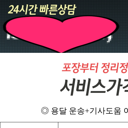
◎ 용달 운송+기사도움 이