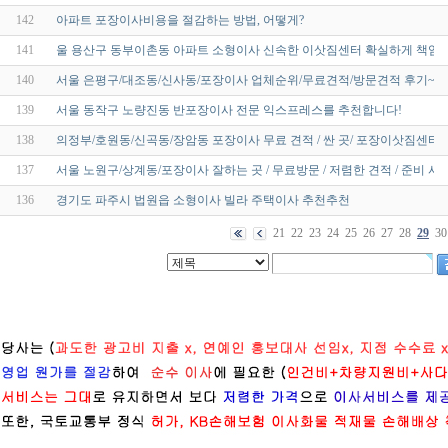
142
아파트 포장이사비용을 절감하는 방법, 어떻게?
141
울 용산구 동부이촌동 아파트 소형이사 신속한 이삿짐센터 확실하게 책
140
서울 은평구/대조동/신사동/포장이사 업체순위/무료견적/방문견적 후기~!
139
서울 동작구 노량진동 반포장이사 전문 익스프레스를 추천합니다!
138
의정부/호원동/신곡동/장암동 포장이사 무료 견적 / 싼 곳/ 포장이삿짐센터 /
137
서울 노원구/상계동/포장이사 잘하는 곳 / 무료방문 / 저렴한 견적 / 준비 사항
136
경기도 파주시 법원읍 소형이사 빌라 주택이사 추천추천
21
22
23
24
25
26
27
28
29
30