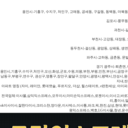
용인시-기흥구, 수지구, 처인구, 고매동, 공세동, 구갈동, 동백동, 마북동
김포시-풍무동,
과천시-갈
부천시-고강동, 대장동, 
동두천시-걸산동, 광암동, 상패동, 생연동
파주시-교하동, 금촌동, 문발
경기 광주시-퇴촌면, 
용인시,기흥구,수지구,처인구,오산,화성,군포,수원,의왕,부천,부평,인천,부산시,금정구
남동구,부평구,연수구, 권선구,영통구,장안구,팔달구,안양시,광명시,평택시,안성시,원주
지내,싼
아파트 명칭 (자이, 래미안, 롯데캣슬, 푸르지오, 더샵, 힐스테이트, e편한세상, 아이파크
전국업체:이사몰,삼익익스프레스,모두이사,마미손익스프레스,로젠이사,이사고,바로2
리,홍이사,
ok이사이사,잘한다이사,크리스챤,정다운,이사박스,이사통,파크,픽,한진,삼성,현대,롯데,파란
원익스프레스,백호,LG이사몰,청년,운수