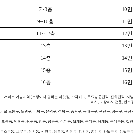
7~8층
10
9~10층
11
11~12층
12
13층
13
14층
14
15층
15
16층
16
- 서비스 가능지역 (포장이사 잘하는 이삿짐, 가격비교, 무료방문견적, 전화견적, 지
이사, 포장이사 전문, 반포
서울-도봉구, 노원구, 강북구, 은평구, 성북구, 중랑구, 동대문구, 광진구, 성동구, 용산구
도봉동, 방학동, 쌍문동, 창동, 공릉동, 상계동, 월계동, 중계동, 하계동, 중계본동, 갈현
동소문동, 보문동, 삼선동, 석관동, 성북동, 안암동, 장위동, 종암동, 하월곡동, 상월곡동,