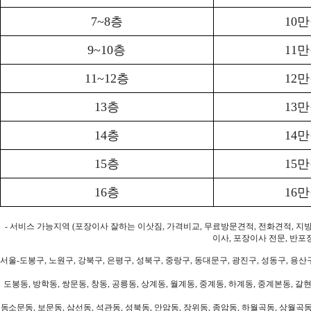
7~8층
10
9~10층
11
11~12층
12
13층
13
14층
14
15층
15
16층
16
- 서비스 가능지역 (포장이사 잘하는 이삿짐, 가격비교, 무료방문견적, 전화견적, 지
이사, 포장이사 전문, 반포
서울-도봉구, 노원구, 강북구, 은평구, 성북구, 중랑구, 동대문구, 광진구, 성동구, 용산구
도봉동, 방학동, 쌍문동, 창동, 공릉동, 상계동, 월계동, 중계동, 하계동, 중계본동, 갈현
동소문동, 보문동, 삼선동, 석관동, 성북동, 안암동, 장위동, 종암동, 하월곡동, 상월곡동,