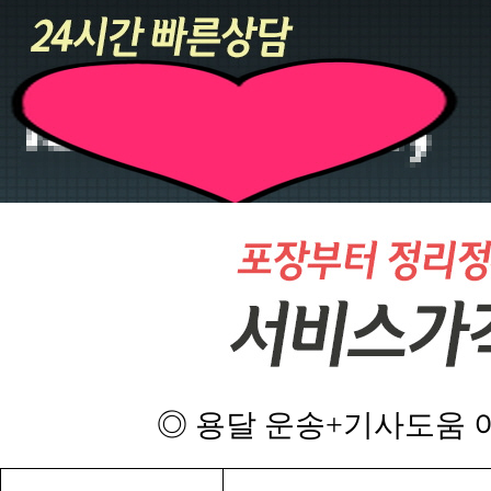
◎ 용달 운송+기사도움 이