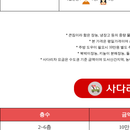
* 큰짐이라 함은 장농, 냉장고 등의 중량
* 본 가격은 평일가격이며
* 주방 도우미 필요시 10만원 별도
* 북박이장농, 키높이 분해장농, 돌
* 사다리차 요금은 수도권 기준 금액이며 도서산간지역, 농
층수
금
2~6층
10