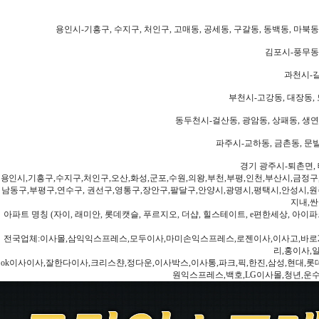
용인시-기흥구, 수지구, 처인구, 고매동, 공세동, 구갈동, 동백동, 마북동
김포시-풍무동,
과천시-갈
부천시-고강동, 대장동, 
동두천시-걸산동, 광암동, 상패동, 생연동
파주시-교하동, 금촌동, 문발
경기 광주시-퇴촌면, 
용인시,기흥구,수지구,처인구,오산,화성,군포,수원,의왕,부천,부평,인천,부산시,금정구
남동구,부평구,연수구, 권선구,영통구,장안구,팔달구,안양시,광명시,평택시,안성시,원주
지내,싼
아파트 명칭 (자이, 래미안, 롯데캣슬, 푸르지오, 더샵, 힐스테이트, e편한세상, 아이파크
전국업체:이사몰,삼익익스프레스,모두이사,마미손익스프레스,로젠이사,이사고,바로2
리,홍이사,
ok이사이사,잘한다이사,크리스챤,정다운,이사박스,이사통,파크,픽,한진,삼성,현대,롯데,파란
원익스프레스,백호,LG이사몰,청년,운수