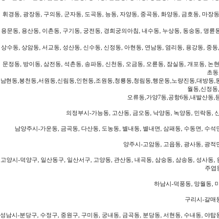
휘경동, 광장동, 구의동, 군자동, 도곡동, 능동, 자양동, 중곡동, 화양동, 금호동, 마장동
용문동, 용산동, 이촌동, 구기동, 궁전동, 경희궁의아침, 내수동, 누상동, 동숭동, 명륜동
상수동, 상암동, 서교동, 성산동, 신수동, 신정동, 아현동, 연남동, 염리동, 용강동, 중동,
문정동, 방이동, 삼전동, 석촌동, 송파동, 신천동, 오금동, 오륜동, 잠실동, 개포동, 논현
초동
남현동,봉천동,서원동,신림동,인헌동,조원동,청룡동,청림동,행운동,노량진동,대방동,
월동,신정동
오류동,가양7동,공항6동,내발산동,
의정부시-가능동, 고산동, 금오동, 낙양동, 녹양동, 민락동, 산
남양주시-가운동, 금곡동, 다산동, 도농동, 별내동, 별내면, 삼패동, 수동면, 수석면
양주시-고암동, 고읍동, 광사동, 광적면
고양시-덕양구, 일산동구, 일산서구, 고양동, 관산동, 내곡동, 삼숭동, 삼송동, 성사동, 
주엽동
하남시-덕풍동, 망월동, 미
구리시-갈매동
성남시-분당구, 수정구, 중원구, 구미동, 궁내동, 금곡동, 분당동, 서현동, 수내동, 야탑동