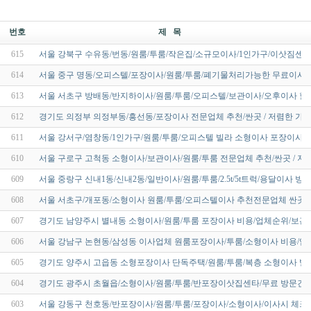
번호
제 목
615
서울 강북구 수유동/번동/원룸/투룸/작은집/소규모이사/1인가구/이삿짐센터
614
서울 중구 명동/오피스텔/포장이사/원룸/투룸/폐기물처리가능한 무료이사
613
서울 서초구 방배동/반지하이사/원룸/투룸/오피스텔/보관이사/오후이사 할
612
경기도 의정부 의정부동/흥선동/포장이사 전문업체 추천/싼곳 / 저렴한 가격
611
서울 강서구/염창동/1인가구/원룸/투룸/오피스텔 빌라 소형이사 포장이사/
610
서울 구로구 고척동 소형이사/보관이사/원룸/투룸 전문업체 추천/싼곳 / 저
609
서울 중랑구 신내1동/신내2동/일반이사/원룸/투룸/2.5t/5t트럭/용달이사 
608
서울 서초구/개포동/소형이사 원룸/투룸/오피스텔이사 추천전문업체 싼곳/
607
경기도 남양주시 별내동 소형이사/원룸/투룸 포장이사 비용/업체순위/보관
606
서울 강남구 논현동/삼성동 이사업체 원룸포장이사/투룸/소형이사 비용/업
605
경기도 양주시 고읍동 소형포장이사 단독주택/원룸/투룸/복층 소형이사 빌
604
경기도 광주시 초월읍/소형이사/원룸/투룸/반포장이삿집센타/무료 방문견
603
서울 강동구 천호동/반포장이사/원룸/투룸/포장이사/소형이사/이사시 체