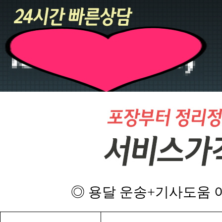
◎ 용달 운송+기사도움 이