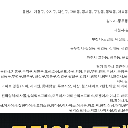
용인시-기흥구, 수지구, 처인구, 고매동, 공세동, 구갈동, 동백동, 마북동
김포시-풍무동,
과천시-갈
부천시-고강동, 대장동, 
동두천시-걸산동, 광암동, 상패동, 생연동
파주시-교하동, 금촌동, 문발
경기 광주시-퇴촌면, 
용인시,기흥구,수지구,처인구,오산,화성,군포,수원,의왕,부천,부평,인천,부산시,금정구
남동구,부평구,연수구, 권선구,영통구,장안구,팔달구,안양시,광명시,평택시,안성시,원주
지내,싼
아파트 명칭 (자이, 래미안, 롯데캣슬, 푸르지오, 더샵, 힐스테이트, e편한세상, 아이파크
전국업체:이사몰,삼익익스프레스,모두이사,마미손익스프레스,로젠이사,이사고,바로2
리,홍이사,
ok이사이사,잘한다이사,크리스챤,정다운,이사박스,이사통,파크,픽,한진,삼성,현대,롯데,파란
원익스프레스,백호,LG이사몰,청년,운수