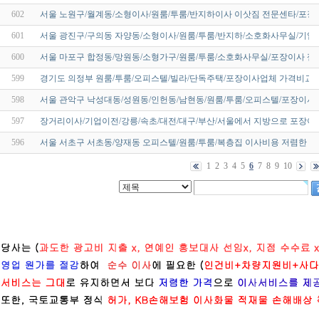
602
서울 노원구/월계동/소형이사/원룸/투룸/반지하이사 이삿짐 전문센타/포장
601
서울 광진구/구의동 자양동/소형이사/원룸/투룸/반지하/소호화사무실/기업
600
서울 마포구 합정동/망원동/소형가구/원룸/투룸/소호화사무실/포장이사 젤
599
경기도 의정부 원룸/투룸/오피스텔/빌라/단독주택/포장이사업체 가격비교
598
서울 관악구 낙성대동/성원동/인헌동/남현동/원룸/투룸/오피스텔/포장이사 
597
장거리이사/기업이전/강릉/속초/대전/대구/부산/서울에서 지방으로 포장이
596
서울 서초구 서초동/양재동 오피스텔/원룸/투룸/복층집 이사비용 저렴한 
1
2
3
4
5
6
7
8
9
10