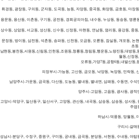
휘경동, 광장동, 구의동, 군자동, 도곡동, 능동, 자양동, 중곡동, 화양동, 금호동, 마장동
용문동, 용산동, 이촌동, 구기동, 궁전동, 경희궁의아침, 내수동, 누상동, 동숭동, 명륜동
상수동, 상암동, 서교동, 성산동, 신수동, 신정동, 아현동, 연남동, 염리동, 용강동, 중동,
문정동, 방이동, 삼전동, 석촌동, 송파동, 신천동, 오금동, 오륜동, 잠실동, 개포동, 논현
초동
남현동,봉천동,서원동,신림동,인헌동,조원동,청룡동,청림동,행운동,노량진동,대방동,
월동,신정동
오류동,가양7동,공항6동,내발산동,
의정부시-가능동, 고산동, 금오동, 낙양동, 녹양동, 민락동, 산
남양주시-가운동, 금곡동, 다산동, 도농동, 별내동, 별내면, 삼패동, 수동면, 수석면
양주시-고암동, 고읍동, 광사동, 광적면
고양시-덕양구, 일산동구, 일산서구, 고양동, 관산동, 내곡동, 삼숭동, 삼송동, 성사동, 
주엽동
하남시-덕풍동, 망월동, 미
구리시-갈매동
성남시-분당구, 수정구, 중원구, 구미동, 궁내동, 금곡동, 분당동, 서현동, 수내동, 야탑동