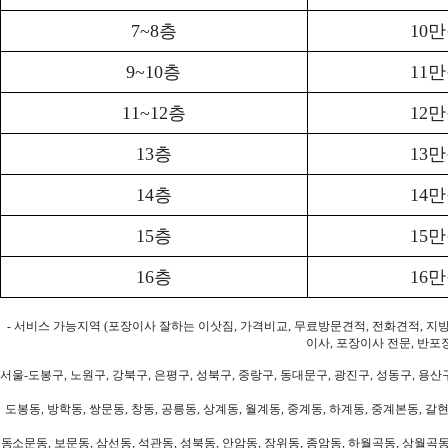
7~8층
10
9~10층
11
11~12층
12
13층
13
14층
14
15층
15
16층
16
- 서비스 가능지역 (포장이사 잘하는 이삿짐, 가격비교, 무료방문견적, 전화견적, 지
이사, 포장이사 전문, 반포
서울-도봉구, 노원구, 강북구, 은평구, 성북구, 중랑구, 동대문구, 광진구, 성동구, 용산구
도봉동, 방학동, 쌍문동, 창동, 공릉동, 상계동, 월계동, 중계동, 하계동, 중계본동, 갈현
동소문동, 보문동, 삼선동, 석관동, 성북동, 안암동, 장위동, 종암동, 하월곡동, 상월곡동,