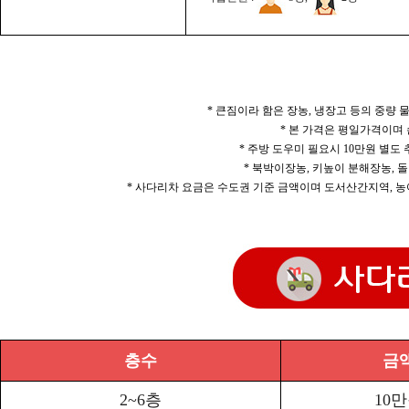
* 큰짐이라 함은 장농, 냉장고 등의 중량
* 본 가격은 평일가격이며
* 주방 도우미 필요시 10만원 별도
* 북박이장농, 키높이 분해장농, 돌
* 사다리차 요금은 수도권 기준 금액이며 도서산간지역, 농
층수
금
2~6층
10