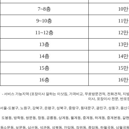
7~8층
10
9~10층
11
11~12층
12
13층
13
14층
14
15층
15
16층
16
- 서비스 가능지역 (포장이사 잘하는 이삿짐, 가격비교, 무료방문견적, 전화견적, 지
이사, 포장이사 전문, 반포
서울-도봉구, 노원구, 강북구, 은평구, 성북구, 중랑구, 동대문구, 광진구, 성동구, 용산구
도봉동, 방학동, 쌍문동, 창동, 공릉동, 상계동, 월계동, 중계동, 하계동, 중계본동, 갈현
동소문동, 보문동, 삼선동, 석관동, 성북동, 안암동, 장위동, 종암동, 하월곡동, 상월곡동,