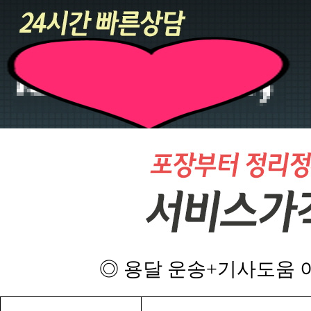
◎ 용달 운송+기사도움 이