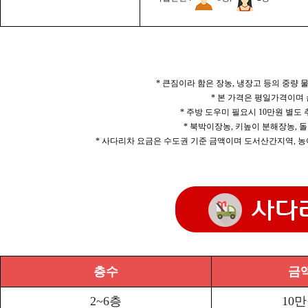
* 큰짐이라 함은 장농, 냉장고 등의 중량
* 본 가격은 평일가격이며
* 주방 도우미 필요시 10만원 별도
* 북박이장농, 키높이 분해장농, 돌
* 사다리차 요금은 수도권 기준 금액이며 도서산간지역, 농
층수
금
2~6층
10