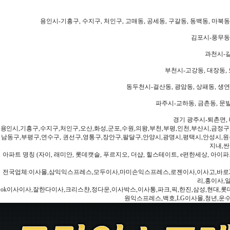
용인시-기흥구, 수지구, 처인구, 고매동, 공세동, 구갈동, 동백동, 마북동
김포시-풍무동,
과천시-갈
부천시-고강동, 대장동, 
동두천시-걸산동, 광암동, 상패동, 생연동
파주시-교하동, 금촌동, 문발
경기 광주시-퇴촌면, 
용인시,기흥구,수지구,처인구,오산,화성,군포,수원,의왕,부천,부평,인천,부산시,금정구
남동구,부평구,연수구, 권선구,영통구,장안구,팔달구,안양시,광명시,평택시,안성시,원주
지내,싼
아파트 명칭 (자이, 래미안, 롯데캣슬, 푸르지오, 더샵, 힐스테이트, e편한세상, 아이파크
전국업체:이사몰,삼익익스프레스,모두이사,마미손익스프레스,로젠이사,이사고,바로2
리,홍이사,
ok이사이사,잘한다이사,크리스챤,정다운,이사박스,이사통,파크,픽,한진,삼성,현대,롯데,파란
원익스프레스,백호,LG이사몰,청년,운수