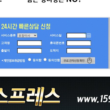
서비스종류
서비스일
고객명
휴대폰번호
출발지
도착지
동의함
동의안함