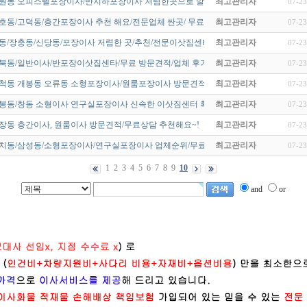
망원동 오피스텔포장이사/반지하포장이사 저렴한곳으로 알아보세요~!
최고관리자
07-23
호동/고덕동/층간포장이사 추천 해요/전문업체 싼곳/ 무료방문 견적 받…
최고관리자
07-23
동/장충동/신당동/포장이사 저렴한 곳/추천/전문이삿짐센타/업체 순위~…
최고관리자
07-23
북동/일반이사/반포장이삿집센타/무료 방문견적/업체 후기~!
최고관리자
07-23
고척동 개봉동 오류동 소형포장이사/원룸포장이사 방문견적잘하는곳/무료…
최고관리자
07-23
도봉동/창동 소형이사 연구실포장이사 신속한 이삿짐센터 확실한업체
최고관리자
07-23
장동 층간이사, 원룸이사 방문견적/무료상담 추천해요~!
최고관리자
07-23
대치동/삼성동/소형포장이사/연구실포장이사 업체순위/무료견적/방문견적…
최고관리자
07-23
1
2
3
4
5
6
7
8
9
10
and
or