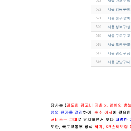
523
서울 마포구 
522
서울 강동구/천
521
서울 중구/광희
520
서울 성북구/성
519
서울 구로구 
518
서울 도봉구/
517
서울 광진구 광
516
서울 강남구/