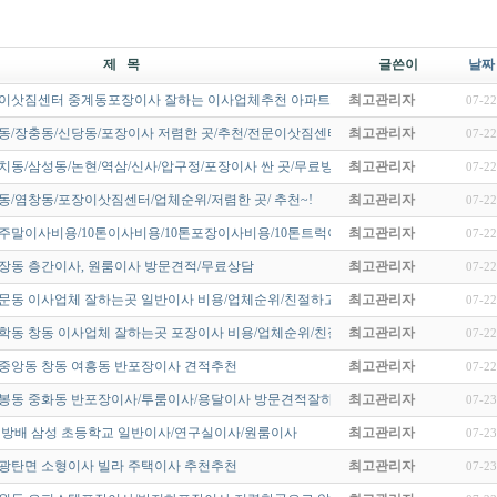
제 목
글쓴이
날짜
 이삿짐센터 중계동포장이사 잘하는 이사업체추천 아파트포장이사 전문…
최고관리자
07-22
동/장충동/신당동/포장이사 저렴한 곳/추천/전문이삿짐센타/업체 순위~…
최고관리자
07-22
치동/삼성동/논현/역삼/신사/압구정/포장이사 싼 곳/무료방문 견적/ 준…
최고관리자
07-22
동/염창동/포장이삿짐센터/업체순위/저렴한 곳/ 추천~!
최고관리자
07-22
 주말이사비용/10톤이사비용/10톤포장이사비용/10톤트럭이사비용 저렴한…
최고관리자
07-22
장동 층간이사, 원룸이사 방문견적/무료상담
최고관리자
07-22
문동 이사업체 잘하는곳 일반이사 비용/업체순위/친절하고 잘하는곳~!
최고관리자
07-22
방학동 창동 이사업체 잘하는곳 포장이사 비용/업체순위/친절하고 잘하는…
최고관리자
07-22
 중앙동 창동 여흥동 반포장이사 견적추천
최고관리자
07-22
상봉동 중화동 반포장이사/투룸이사/용달이사 방문견적잘하는곳
최고관리자
07-23
 방배 삼성 초등학교 일반이사/연구실이사/원룸이사
최고관리자
07-23
 광탄면 소형이사 빌라 주택이사 추천추천
최고관리자
07-23