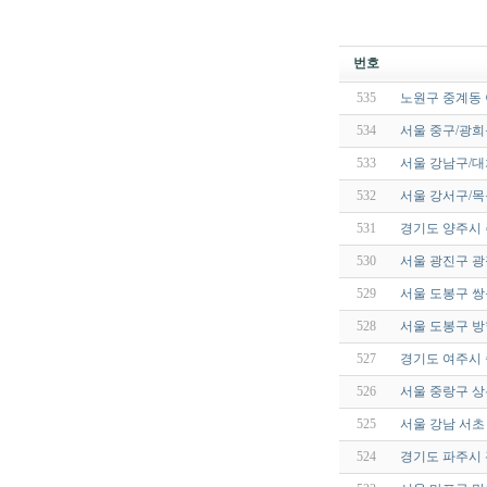
번호
535
노원구 중계동
534
서울 중구/광희
533
서울 강남구/대
532
서울 강서구/목
531
경기도 양주시
530
서울 광진구 광
529
서울 도봉구 쌍
528
서울 도봉구 
527
경기도 여주시
526
서울 중랑구 
525
서울 강남 서초
524
경기도 파주시