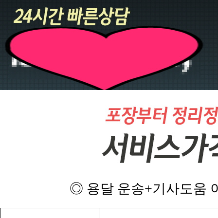
◎ 용달 운송+기사도움 이