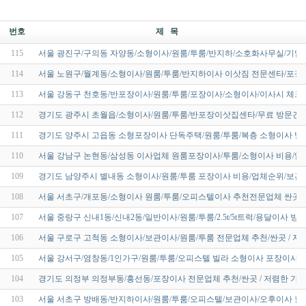
번호
제 목
115
서울 광진구/구의동 자양동/소형이사/원룸/투룸/반지하/소호화사무실/기업
114
서울 노원구/월계동/소형이사/원룸/투룸/반지하이사 이삿짐 전문센타/포장
113
서울 강동구 천호동/반포장이사/원룸/투룸/포장이사/소형이사/이사시 체
112
경기도 광주시 초월읍/소형이사/원룸/투룸/반포장이삿집센타/무료 방문견
111
경기도 양주시 고읍동 소형포장이사 단독주택/원룸/투룸/복층 소형이사 빌
110
서울 강남구 논현동/삼성동 이사업체 원룸포장이사/투룸/소형이사 비용/업
109
경기도 남양주시 별내동 소형이사/원룸/투룸 포장이사 비용/업체순위/보관
108
서울 서초구/개포동/소형이사 원룸/투룸/오피스텔이사 추천전문업체 싼곳/
107
서울 중랑구 신내1동/신내2동/일반이사/원룸/투룸/2.5t/5t트럭/용달이사 
106
서울 구로구 고척동 소형이사/보관이사/원룸/투룸 전문업체 추천/싼곳 / 저
105
서울 강서구/염창동/1인가구/원룸/투룸/오피스텔 빌라 소형이사 포장이사/
104
경기도 의정부 의정부동/흥선동/포장이사 전문업체 추천/싼곳 / 저렴한 가격
103
서울 서초구 방배동/반지하이사/원룸/투룸/오피스텔/보관이사/오후이사 할