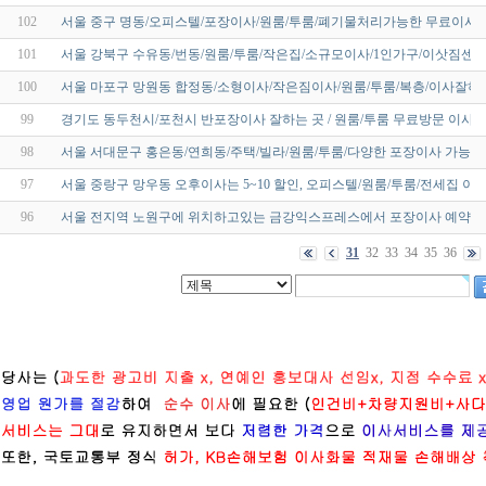
102
서울 중구 명동/오피스텔/포장이사/원룸/투룸/폐기물처리가능한 무료이사
101
서울 강북구 수유동/번동/원룸/투룸/작은집/소규모이사/1인가구/이삿짐센터
100
서울 마포구 망원동 합정동/소형이사/작은짐이사/원룸/투룸/복층/이사잘하는
99
경기도 동두천시/포천시 반포장이사 잘하는 곳 / 원룸/투룸 무료방문 이사
98
서울 서대문구 홍은동/연희동/주택/빌라/원룸/투룸/다양한 포장이사 가능
97
서울 중랑구 망우동 오후이사는 5~10 할인, 오피스텔/원룸/투룸/전세집 이
96
서울 전지역 노원구에 위치하고있는 금강익스프레스에서 포장이사 예약하
31
32
33
34
35
36