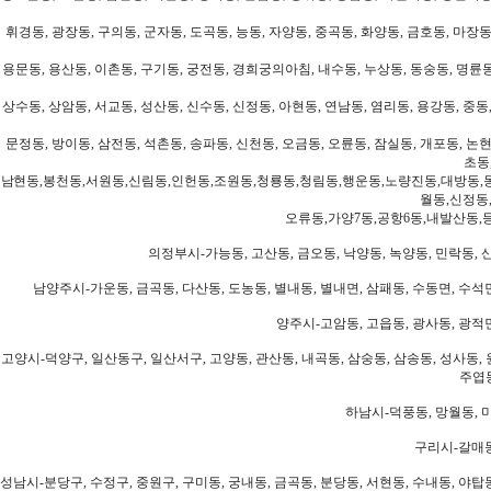
휘경동, 광장동, 구의동, 군자동, 도곡동, 능동, 자양동, 중곡동, 화양동, 금호동, 마장동
용문동, 용산동, 이촌동, 구기동, 궁전동, 경희궁의아침, 내수동, 누상동, 동숭동, 명륜동
상수동, 상암동, 서교동, 성산동, 신수동, 신정동, 아현동, 연남동, 염리동, 용강동, 중동,
문정동, 방이동, 삼전동, 석촌동, 송파동, 신천동, 오금동, 오륜동, 잠실동, 개포동, 논현
초동
남현동,봉천동,서원동,신림동,인헌동,조원동,청룡동,청림동,행운동,노량진동,대방동,
월동,신정동
오류동,가양7동,공항6동,내발산동,
의정부시-가능동, 고산동, 금오동, 낙양동, 녹양동, 민락동, 산
남양주시-가운동, 금곡동, 다산동, 도농동, 별내동, 별내면, 삼패동, 수동면, 수석면
양주시-고암동, 고읍동, 광사동, 광적면
고양시-덕양구, 일산동구, 일산서구, 고양동, 관산동, 내곡동, 삼숭동, 삼송동, 성사동, 
주엽동
하남시-덕풍동, 망월동, 미
구리시-갈매동
성남시-분당구, 수정구, 중원구, 구미동, 궁내동, 금곡동, 분당동, 서현동, 수내동, 야탑동