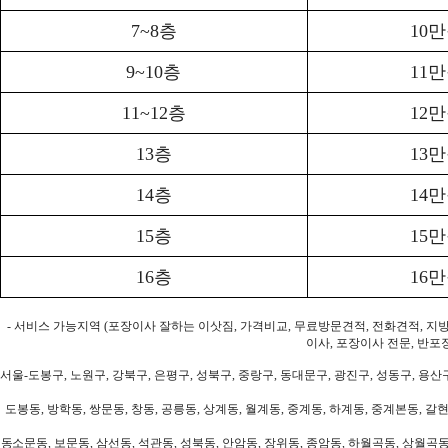
7~8층
10
9~10층
11
11~12층
12
13층
13
14층
14
15층
15
16층
16
- 서비스 가능지역 (포장이사 잘하는 이삿짐, 가격비교, 무료방문견적, 전화견적, 지
이사, 포장이사 전문, 반포
서울-도봉구, 노원구, 강북구, 은평구, 성북구, 중랑구, 동대문구, 광진구, 성동구, 용산구
도봉동, 방학동, 쌍문동, 창동, 공릉동, 상계동, 월계동, 중계동, 하계동, 중계본동, 갈현
동소문동, 보문동, 삼선동, 석관동, 성북동, 안암동, 장위동, 종암동, 하월곡동, 상월곡동,