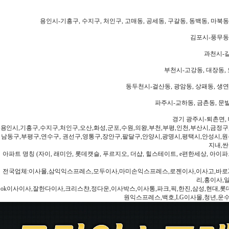
용인시-기흥구, 수지구, 처인구, 고매동, 공세동, 구갈동, 동백동, 마북동
김포시-풍무동,
과천시-갈
부천시-고강동, 대장동, 
동두천시-걸산동, 광암동, 상패동, 생연동
파주시-교하동, 금촌동, 문발
경기 광주시-퇴촌면, 
용인시,기흥구,수지구,처인구,오산,화성,군포,수원,의왕,부천,부평,인천,부산시,금정구
남동구,부평구,연수구, 권선구,영통구,장안구,팔달구,안양시,광명시,평택시,안성시,원주
지내,싼
아파트 명칭 (자이, 래미안, 롯데캣슬, 푸르지오, 더샵, 힐스테이트, e편한세상, 아이파크
전국업체:이사몰,삼익익스프레스,모두이사,마미손익스프레스,로젠이사,이사고,바로2
리,홍이사,
ok이사이사,잘한다이사,크리스챤,정다운,이사박스,이사통,파크,픽,한진,삼성,현대,롯데,파란
원익스프레스,백호,LG이사몰,청년,운수