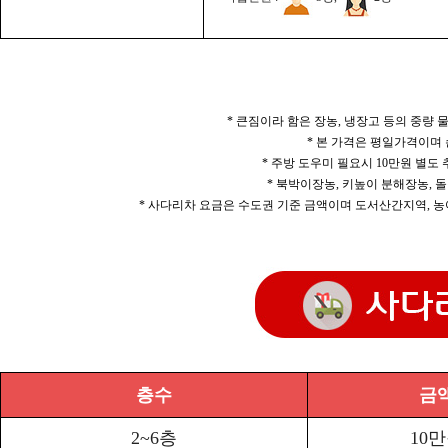
* 큰짐이라 함은 장농, 냉장고 등의 중량
* 본 가격은 평일가격이며
* 주방 도우미 필요시 10만원 별도
* 북박이장농, 키높이 분해장농, 돌
* 사다리차 요금은 수도권 기준 금액이며 도서산간지역, 농
층수
금
2~6층
10