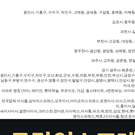
용인시-기흥구, 수지구, 처인구, 고매동, 공세동, 구갈동, 동백동, 마북동
김포시-풍무동,
과천시-갈
부천시-고강동, 대장동, 
동두천시-걸산동, 광암동, 상패동, 생연동
파주시-교하동, 금촌동, 문발
경기 광주시-퇴촌면, 
용인시,기흥구,수지구,처인구,오산,화성,군포,수원,의왕,부천,부평,인천,부산시,금정구
남동구,부평구,연수구, 권선구,영통구,장안구,팔달구,안양시,광명시,평택시,안성시,원주
지내,싼
아파트 명칭 (자이, 래미안, 롯데캣슬, 푸르지오, 더샵, 힐스테이트, e편한세상, 아이파크
전국업체:이사몰,삼익익스프레스,모두이사,마미손익스프레스,로젠이사,이사고,바로2
리,홍이사,
ok이사이사,잘한다이사,크리스챤,정다운,이사박스,이사통,파크,픽,한진,삼성,현대,롯데,파란
원익스프레스,백호,LG이사몰,청년,운수