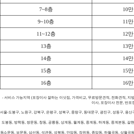
7~8층
10
9~10층
11
11~12층
12
13층
13
14층
14
15층
15
16층
16
- 서비스 가능지역 (포장이사 잘하는 이삿짐, 가격비교, 무료방문견적, 전화견적, 지
이사, 포장이사 전문, 반포
서울-도봉구, 노원구, 강북구, 은평구, 성북구, 중랑구, 동대문구, 광진구, 성동구, 용산구
도봉동, 방학동, 쌍문동, 창동, 공릉동, 상계동, 월계동, 중계동, 하계동, 중계본동, 갈현
동소문동, 보문동, 삼선동, 석관동, 성북동, 안암동, 장위동, 종암동, 하월곡동, 상월곡동,