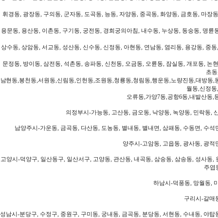
휘경동, 광장동, 구의동, 군자동, 도곡동, 능동, 자양동, 중곡동, 화양동, 금호동, 마장동
용문동, 용산동, 이촌동, 구기동, 궁전동, 경희궁의아침, 내수동, 누상동, 동숭동, 명륜동
상수동, 상암동, 서교동, 성산동, 신수동, 신정동, 아현동, 연남동, 염리동, 용강동, 중동,
문정동, 방이동, 삼전동, 석촌동, 송파동, 신천동, 오금동, 오륜동, 잠실동, 개포동, 논현
초동
남현동,봉천동,서원동,신림동,인헌동,조원동,청룡동,청림동,행운동,노량진동,대방동,
월동,신정동
오류동,가양7동,공항6동,내발산동,
의정부시-가능동, 고산동, 금오동, 낙양동, 녹양동, 민락동, 산
남양주시-가운동, 금곡동, 다산동, 도농동, 별내동, 별내면, 삼패동, 수동면, 수석면
양주시-고암동, 고읍동, 광사동, 광적면
고양시-덕양구, 일산동구, 일산서구, 고양동, 관산동, 내곡동, 삼숭동, 삼송동, 성사동, 
주엽동
하남시-덕풍동, 망월동, 미
구리시-갈매동
성남시-분당구, 수정구, 중원구, 구미동, 궁내동, 금곡동, 분당동, 서현동, 수내동, 야탑동