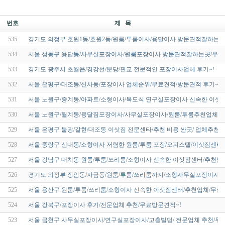
번호
제 목
535
경기도 의정부 호원1동/호원2동/원룸/투룸이사/용달이사 방문견적잘하는곳 
534
서울 성동구 용답동/사무실포장이사/원룸포장이사 방문견적잘하는곳/무료
533
경기도 광주시 초월읍/경강선/분당/판교 전문적인 포장이사업체 후기~!
532
서울 은평구/대조동/신사동/포장이사 업체순위/무료견적/방문견적 후기~!
531
서울 노원구/중계동/아파트/소형이사/복도식 연구실포장이사 신속한 이삿
530
서울 노원구/월계동/용달짐포장이사/사무실포장이사/원룸/투룸추천업체는
529
서울 은평구 불광/갈현/대조동 이삿짐 전문센타/추천 비용 싼곳/ 업체추천~!
528
서울 중랑구 신내동/소형이사 저렴한 원룸/투룸 포장/오피스텔/이삿짐센터
527
서울 강남구 대치동 원룸/투룸/쓰리룸/소형이사 신속한 이삿짐센터/추천업
526
경기도 의정부 장암동/자금동/원룸/투룸/쓰리룸까지/소형사무실포장이사
525
서울 용산구 원룸/투룸/쓰리룸/소형이사 신속한 이삿짐센터/추천업체/무료
524
서울 강북구/포장이사 후기/전문업체 추천/무료방문견적~!
523
서울 금천구 사무실포장이사/연구실포장이사/고층빌딩/ 전문업체 추천/무