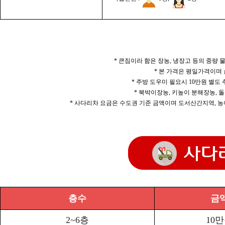
* 큰짐이라 함은 장농, 냉장고 등의 중량
* 본 가격은 평일가격이며
* 주방 도우미 필요시 10만원 별도
* 북박이장농, 키높이 분해장농, 돌
* 사다리차 요금은 수도권 기준 금액이며 도서산간지역, 농
층수
금
2~6층
10