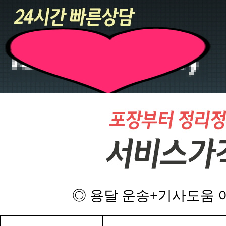
◎ 용달 운송+기사도움 이