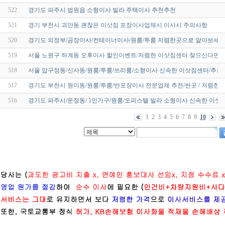
522
경기도 파주시 법원읍 소형이사 빌라 주택이사 추천추천
521
경기 부천시 괴안동 괜찮은 이삿짐 포장이사업체시 이사시 주의사항
520
경기도 의정부/공장이사/컨테이너이사/원룸/투룸 저렴한곳으로 알아보세요
519
서울 노원구 하계동 오후이사 할인이벤트/저렴한 이삿짐센터 찾으신다면 
518
서울 압구정동/신사동/원룸/투룸/쓰리룸/소형이사 신속한 이삿짐센터/추천
517
경기도 부천시 원미동/원룸/투룸/반포장이사 전문업체 추천/싼곳 / 저렴한 
516
경기도 파주시/운정동/ 1인가구/원룸/오피스텔 빌라 소형이사 신속한 이삿
1
2
3
4
5
6
7
8
9
10