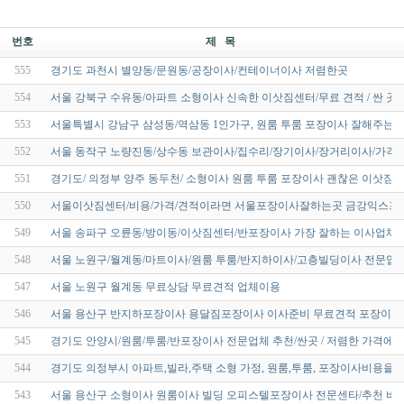
번호
제 목
555
경기도 과천시 별양동/문원동/공장이사/컨테이너이사 저렴한곳
554
서울 강북구 수유동/아파트 소형이사 신속한 이삿짐센터/무료 견적 / 싼 곳
553
서울특별시 강남구 삼성동/역삼동 1인가구, 원룸 투룸 포장이사 잘해주는곳
552
서울 동작구 노량진동/상수동 보관이사/집수리/장기이사/장거리이사/가격
551
경기도/ 의정부 양주 동두천/ 소형이사 원룸 투룸 포장이사 괜찮은 이삿짐센
550
서울이삿짐센터/비용/가격/견적이라면 서울포장이사잘하는곳 금강익스프
549
서울 송파구 오륜동/방이동/이삿짐센터/반포장이사 가장 잘하는 이사업체
548
서울 노원구/월계동/마트이사/원룸 투룸/반지하이사/고층빌딩이사 전문업체
547
서울 노원구 월계동 무료상담 무료견적 업체이용
546
서울 용산구 반지하포장이사 용달짐포장이사 이사준비 무료견적 포장이사
545
경기도 안양시/원룸/투룸/반포장이사 전문업체 추천/싼곳 / 저렴한 가격에
544
경기도 의정부시 아파트,빌라,주택 소형 가정, 원룸,투룸, 포장이사비용을 
543
서울 용산구 소형이사 원룸이사 빌딩 오피스텔포장이사 전문센타/추천 비용