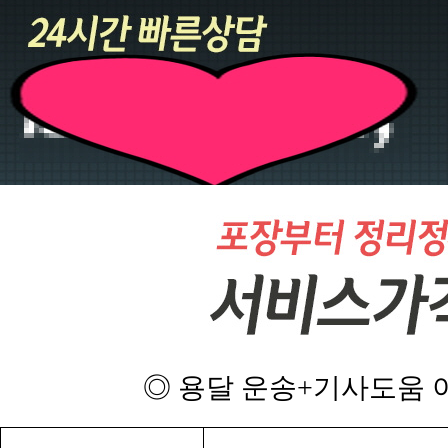
◎ 용달 운송+기사도움 이