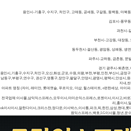
용인시-기흥구, 수지구, 처인구, 고매동, 공세동, 구갈동, 동백동, 마북동
김포시-풍무동,
과천시-갈
부천시-고강동, 대장동, 
동두천시-걸산동, 광암동, 상패동, 생연동
파주시-교하동, 금촌동, 문발
경기 광주시-퇴촌면, 
용인시,기흥구,수지구,처인구,오산,화성,군포,수원,의왕,부천,부평,인천,부산시,금정구
남동구,부평구,연수구, 권선구,영통구,장안구,팔달구,안양시,광명시,평택시,안성시,원주
지내,싼
아파트 명칭 (자이, 래미안, 롯데캣슬, 푸르지오, 더샵, 힐스테이트, e편한세상, 아이파크
전국업체:이사몰,삼익익스프레스,모두이사,마미손익스프레스,로젠이사,이사고,바로2
리,홍이사,
ok이사이사,잘한다이사,크리스챤,정다운,이사박스,이사통,파크,픽,한진,삼성,현대,롯데,파란
원익스프레스,백호,LG이사몰,청년,운수