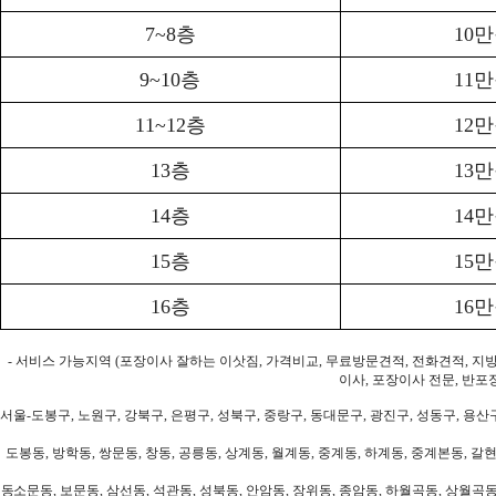
7~8층
10
9~10층
11
11~12층
12
13층
13
14층
14
15층
15
16층
16
- 서비스 가능지역 (포장이사 잘하는 이삿짐, 가격비교, 무료방문견적, 전화견적, 지
이사, 포장이사 전문, 반포
서울-도봉구, 노원구, 강북구, 은평구, 성북구, 중랑구, 동대문구, 광진구, 성동구, 용산구
도봉동, 방학동, 쌍문동, 창동, 공릉동, 상계동, 월계동, 중계동, 하계동, 중계본동, 갈현
동소문동, 보문동, 삼선동, 석관동, 성북동, 안암동, 장위동, 종암동, 하월곡동, 상월곡동,