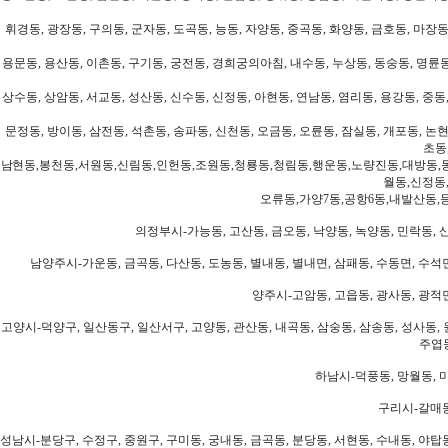
휘경동, 광장동, 구의동, 군자동, 도곡동, 능동, 자양동, 중곡동, 화양동, 금호동, 마장동
용문동, 용산동, 이촌동, 구기동, 궁전동, 경희궁의아침, 내수동, 누상동, 동숭동, 명륜동
상수동, 상암동, 서교동, 성산동, 신수동, 신정동, 아현동, 연남동, 염리동, 용강동, 중동,
문정동, 방이동, 삼전동, 석촌동, 송파동, 신천동, 오금동, 오륜동, 잠실동, 개포동, 논현
초동
남현동,봉천동,서원동,신림동,인헌동,조원동,청룡동,청림동,행운동,노량진동,대방동,
월동,신정동
오류동,가양7동,공항6동,내발산동,
의정부시-가능동, 고산동, 금오동, 낙양동, 녹양동, 민락동, 산
남양주시-가운동, 금곡동, 다산동, 도농동, 별내동, 별내면, 삼패동, 수동면, 수석면
양주시-고암동, 고읍동, 광사동, 광적면
고양시-덕양구, 일산동구, 일산서구, 고양동, 관산동, 내곡동, 삼숭동, 삼송동, 성사동, 
주엽동
하남시-덕풍동, 망월동, 미
구리시-갈매동
성남시-분당구, 수정구, 중원구, 구미동, 궁내동, 금곡동, 분당동, 서현동, 수내동, 야탑동