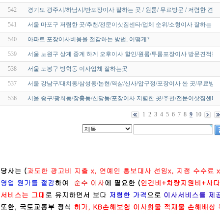
542
경기도 광주시/하남시/반포장이사 잘하는 곳 / 원룸/ 무료방문 / 저렴한 견적
541
서울 마포구 저렴한 곳/추천/전문이삿짐센타/업체 순위/소형이사 잘하는 
540
아파트 포장이사비용을 절감하는 방법, 어떻게?
539
서울 노원구 상계 중계 하계 오후이사 할인/원룸/투룸포장이사 방문견적잘
538
서울 도봉구 방학동 이사업체 잘하는곳
537
서울 강남구/대치동/삼성동/논현/역삼/신사/압구정/포장이사 싼 곳/무료방문
536
서울 중구/광희동/장충동/신당동/포장이사 저렴한 곳/추천/전문이삿짐센타/
1
2
3
4
5
6
7
8
9
10