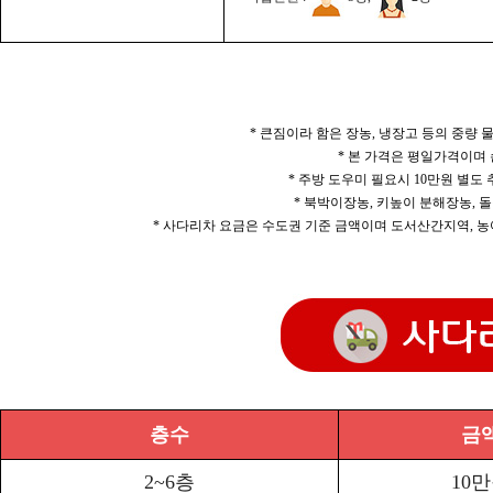
* 큰짐이라 함은 장농, 냉장고 등의 중량
* 본 가격은 평일가격이며
* 주방 도우미 필요시 10만원 별도
* 북박이장농, 키높이 분해장농, 돌
* 사다리차 요금은 수도권 기준 금액이며 도서산간지역, 농
층수
금
2~6층
10