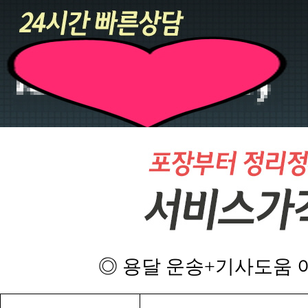
◎ 용달 운송+기사도움 이