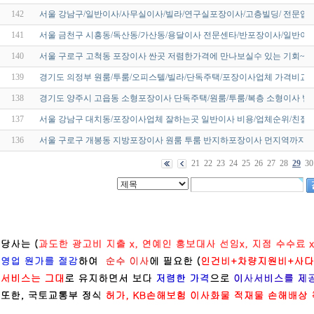
142
서울 강남구/일반이사/사무실이사/빌라/연구실포장이사/고층빌딩/ 전문업체
141
서울 금천구 시흥동/독산동/가산동/용달이사 전문센타/반포장이사/일반이사
140
서울 구로구 고척동 포장이사 싼곳 저렴한가격에 만나보실수 있는 기회~!
139
경기도 의정부 원룸/투룸/오피스텔/빌라/단독주택/포장이사업체 가격비교
138
경기도 양주시 고읍동 소형포장이사 단독주택/원룸/투룸/복층 소형이사 빌
137
서울 강남구 대치동/포장이사업체 잘하는곳 일반이사 비용/업체순위/친절
136
서울 구로구 개봉동 지방포장이사 원룸 투룸 반지하포장이사 먼지역까지
21
22
23
24
25
26
27
28
29
30