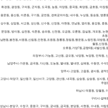
휘경동, 광장동, 구의동, 군자동, 도곡동, 능동, 자양동, 중곡동, 화양동, 금호동, 마장동
용문동, 용산동, 이촌동, 구기동, 궁전동, 경희궁의아침, 내수동, 누상동, 동숭동, 명륜동
상수동, 상암동, 서교동, 성산동, 신수동, 신정동, 아현동, 연남동, 염리동, 용강동, 중동,
문정동, 방이동, 삼전동, 석촌동, 송파동, 신천동, 오금동, 오륜동, 잠실동, 개포동, 논현
초동
남현동,봉천동,서원동,신림동,인헌동,조원동,청룡동,청림동,행운동,노량진동,대방동,
월동,신정동
오류동,가양7동,공항6동,내발산동,
의정부시-가능동, 고산동, 금오동, 낙양동, 녹양동, 민락동, 산
남양주시-가운동, 금곡동, 다산동, 도농동, 별내동, 별내면, 삼패동, 수동면, 수석면
양주시-고암동, 고읍동, 광사동, 광적면
고양시-덕양구, 일산동구, 일산서구, 고양동, 관산동, 내곡동, 삼숭동, 삼송동, 성사동, 
주엽동
하남시-덕풍동, 망월동, 미
구리시-갈매동
성남시-분당구, 수정구, 중원구, 구미동, 궁내동, 금곡동, 분당동, 서현동, 수내동, 야탑동