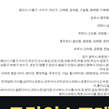
용인시-기흥구, 수지구, 처인구, 고매동, 공세동, 구갈동, 동백동, 마북동
김포시-풍무동,
과천시-갈
부천시-고강동, 대장동, 
동두천시-걸산동, 광암동, 상패동, 생연동
파주시-교하동, 금촌동, 문발
경기 광주시-퇴촌면, 
용인시,기흥구,수지구,처인구,오산,화성,군포,수원,의왕,부천,부평,인천,부산시,금정구
남동구,부평구,연수구, 권선구,영통구,장안구,팔달구,안양시,광명시,평택시,안성시,원주
지내,싼
아파트 명칭 (자이, 래미안, 롯데캣슬, 푸르지오, 더샵, 힐스테이트, e편한세상, 아이파크
전국업체:이사몰,삼익익스프레스,모두이사,마미손익스프레스,로젠이사,이사고,바로2
리,홍이사,
ok이사이사,잘한다이사,크리스챤,정다운,이사박스,이사통,파크,픽,한진,삼성,현대,롯데,파란
원익스프레스,백호,LG이사몰,청년,운수