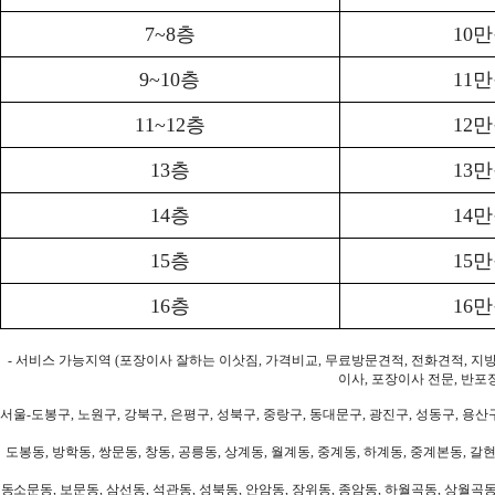
7~8층
10
9~10층
11
11~12층
12
13층
13
14층
14
15층
15
16층
16
- 서비스 가능지역 (포장이사 잘하는 이삿짐, 가격비교, 무료방문견적, 전화견적, 지
이사, 포장이사 전문, 반포
서울-도봉구, 노원구, 강북구, 은평구, 성북구, 중랑구, 동대문구, 광진구, 성동구, 용산구
도봉동, 방학동, 쌍문동, 창동, 공릉동, 상계동, 월계동, 중계동, 하계동, 중계본동, 갈현
동소문동, 보문동, 삼선동, 석관동, 성북동, 안암동, 장위동, 종암동, 하월곡동, 상월곡동,