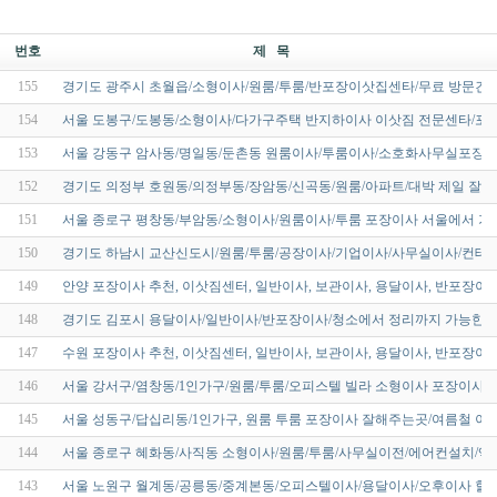
번호
제 목
155
경기도 광주시 초월읍/소형이사/원룸/투룸/반포장이삿집센타/무료 방문견
154
서울 도봉구/도봉동/소형이사/다가구주택 반지하이사 이삿짐 전문센타/포
153
서울 강동구 암사동/명일동/둔촌동 원룸이사/투룸이사/소호화사무실포장이
152
경기도 의정부 호원동/의정부동/장암동/신곡동/원룸/아파트/대박 제일 잘
151
서울 종로구 평창동/부암동/소형이사/원룸이사/투룸 포장이사 서울에서 가
150
경기도 하남시 교산신도시/원룸/투룸/공장이사/기업이사/사무실이사/컨테
149
안양 포장이사 추천, 이삿짐센터, 일반이사, 보관이사, 용달이사, 반포장이
148
경기도 김포시 용달이사/일반이사/반포장이사/청소에서 정리까지 가능한
147
수원 포장이사 추천, 이삿짐센터, 일반이사, 보관이사, 용달이사, 반포장이
146
서울 강서구/염창동/1인가구/원룸/투룸/오피스텔 빌라 소형이사 포장이사/
145
서울 성동구/답십리동/1인가구, 원룸 투룸 포장이사 잘해주는곳/여름철 
144
서울 종로구 혜화동/사직동 소형이사/원룸/투룸/사무실이전/에어컨설치/액
143
서울 노원구 월계동/공릉동/중계본동/오피스텔이사/용달이사/오후이사 할