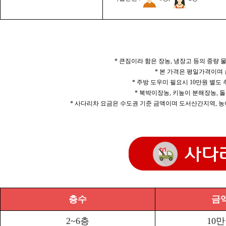
* 큰짐이라 함은 장농, 냉장고 등의 중량
* 본 가격은 평일가격이며
* 주방 도우미 필요시 10만원 별도
* 북박이장농, 키높이 분해장농, 돌
* 사다리차 요금은 수도권 기준 금액이며 도서산간지역, 농
층수
금
2~6층
10