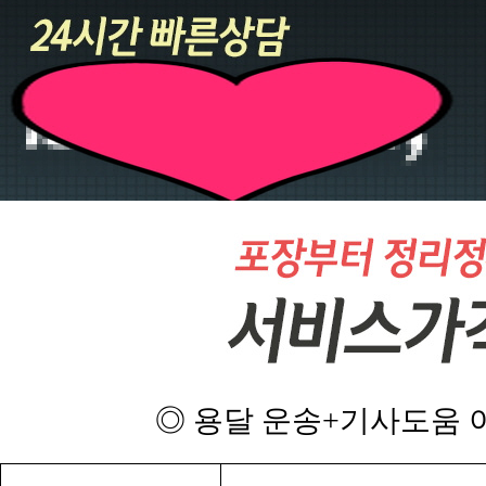
◎ 용달 운송+기사도움 이