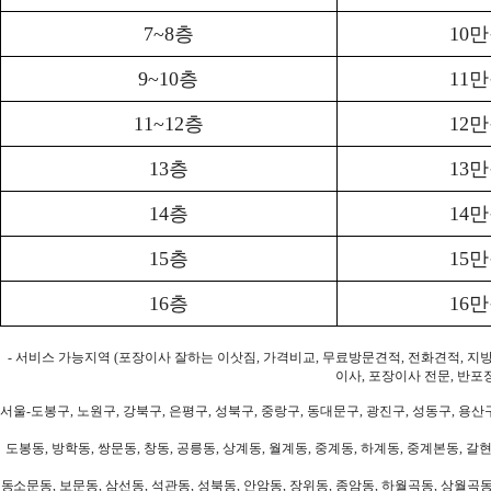
7~8층
10
9~10층
11
11~12층
12
13층
13
14층
14
15층
15
16층
16
- 서비스 가능지역 (포장이사 잘하는 이삿짐, 가격비교, 무료방문견적, 전화견적, 지
이사, 포장이사 전문, 반포
서울-도봉구, 노원구, 강북구, 은평구, 성북구, 중랑구, 동대문구, 광진구, 성동구, 용산구
도봉동, 방학동, 쌍문동, 창동, 공릉동, 상계동, 월계동, 중계동, 하계동, 중계본동, 갈현
동소문동, 보문동, 삼선동, 석관동, 성북동, 안암동, 장위동, 종암동, 하월곡동, 상월곡동,