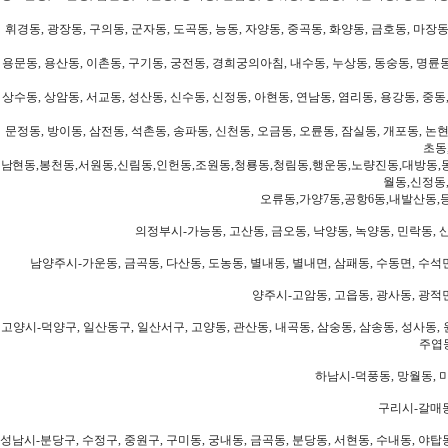
휘경동, 광장동, 구의동, 군자동, 도곡동, 능동, 자양동, 중곡동, 화양동, 금호동, 마장동
용문동, 용산동, 이촌동, 구기동, 궁전동, 경희궁의아침, 내수동, 누상동, 동숭동, 명륜동
상수동, 상암동, 서교동, 성산동, 신수동, 신정동, 아현동, 연남동, 염리동, 용강동, 중동,
문정동, 방이동, 삼전동, 석촌동, 송파동, 신천동, 오금동, 오륜동, 잠실동, 개포동, 논현
초동
남현동,봉천동,서원동,신림동,인헌동,조원동,청룡동,청림동,행운동,노량진동,대방동,
월동,신정동
오류동,가양7동,공항6동,내발산동,
의정부시-가능동, 고산동, 금오동, 낙양동, 녹양동, 민락동, 산
남양주시-가운동, 금곡동, 다산동, 도농동, 별내동, 별내면, 삼패동, 수동면, 수석면
양주시-고암동, 고읍동, 광사동, 광적면
고양시-덕양구, 일산동구, 일산서구, 고양동, 관산동, 내곡동, 삼숭동, 삼송동, 성사동, 
주엽동
하남시-덕풍동, 망월동, 미
구리시-갈매동
성남시-분당구, 수정구, 중원구, 구미동, 궁내동, 금곡동, 분당동, 서현동, 수내동, 야탑동