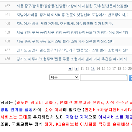
462
서울 중구/광희동/장충동/신당동/포장이사 저렴한 곳/추천/전문이삿짐센타/
461
지방이사비용, 장거리 이사비용 전문이삿짐센터 포장이사, 반포장이사, 원
460
지방이사 비용, 저렴한가격, 추천업체, 이삿짐센터 장거리전문.
459
서울 양천구 목동/강서구 염창동/직방/짐싸이용보다 저렴한 이삿짐센터입
458
서울 중랑구 망우동 오피스텔 빌라 소형이사 신속한 이삿짐센터
457
경기도 고양시 일산동구/서구/ 1인가구/원룸/오피스텔 빌라 소형이사 신속
456
경기도 파주시/소형주택/원룸 투룸 소형이사 빌라 이사 추천은 여기에서 알
11
12
13
14
15
16
17
18
19
20