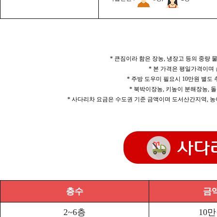
* 큰짐이라 함은 장농, 냉장고 등의 중량
* 본 가격은 평일가격이며
* 주방 도우미 필요시 10만원 별도
* 북박이장농, 키높이 분해장농, 돌
* 사다리차 요금은 수도권 기준 금액이며 도서산간지역, 농
층수
금
2~6층
10