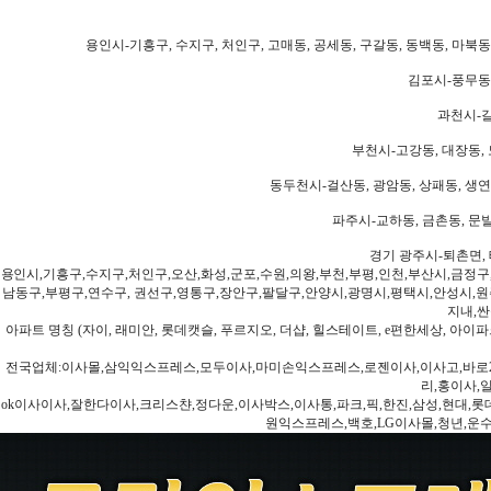
용인시-기흥구, 수지구, 처인구, 고매동, 공세동, 구갈동, 동백동, 마북동
김포시-풍무동,
과천시-갈
부천시-고강동, 대장동, 
동두천시-걸산동, 광암동, 상패동, 생연동
파주시-교하동, 금촌동, 문발
경기 광주시-퇴촌면, 
용인시,기흥구,수지구,처인구,오산,화성,군포,수원,의왕,부천,부평,인천,부산시,금정구
남동구,부평구,연수구, 권선구,영통구,장안구,팔달구,안양시,광명시,평택시,안성시,원주
지내,싼
아파트 명칭 (자이, 래미안, 롯데캣슬, 푸르지오, 더샵, 힐스테이트, e편한세상, 아이파크
전국업체:이사몰,삼익익스프레스,모두이사,마미손익스프레스,로젠이사,이사고,바로2
리,홍이사,
ok이사이사,잘한다이사,크리스챤,정다운,이사박스,이사통,파크,픽,한진,삼성,현대,롯데,파란
원익스프레스,백호,LG이사몰,청년,운수