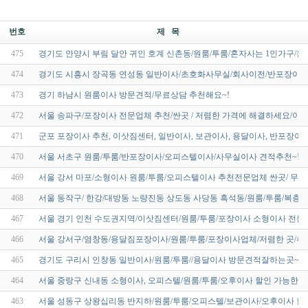
번호
제 목
475
경기도 안양시 부림 달안 귀인 호계 신촌동/원룸/투룸/혼자사는 1인가구/
474
경기도 시흥시 장곡동 연성동 일반이사/초호화사무실/회사이전/반포장이사
473
경기 하남시 원룸이사 방문견적/무료상담 추천해요~!
472
서울 송파구/포장이사 전문업체 추천/싼곳 / 저렴한 가격에 해결하세요/이
471
군포 포장이사 추천, 이삿짐센터, 일반이사, 보관이사, 용달이사, 반포장이
470
서울 서초구 원룸/투룸/반포장이사/오피스텔이사/사무실이사 견적추천~!
469
서울 강서 마포/소형이사 원룸/투룸/오피스텔이사 추천전문업체 싼곳/ 무료
468
서울 동작구/ 한강/대방동 노량진동 상도동 사당동 흑석동/원룸/투룸/복층
467
서울 경기 인천 수도권지역/이삿짐센터/원룸/투룸/포장이사 소형이사 전문
466
서울 강서구/염창동/용달짐포장이사/원룸/투룸/포장이사업체/저렴한 곳/추천
465
경기도 구리시 인창동 일반이사/원룸/투룸//용달이사 방문견적잘하는곳~!
464
서울 중랑구 신내동 소형이사, 오피스텔/원룸/투룸/오후이사 할인 가능한 업
463
서울 성동구 상왕십리동 반지하/원룸/투룸/오피스텔/보관이사/오후이사 할