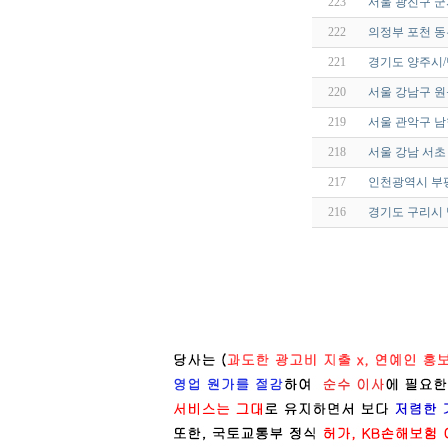
223
서울 광진구 
222
의정부 포천 
221
경기도 양주시
220
서울 강남구 원
219
서울 관악구 남
218
서울 강남 서초
217
인천광역시 부
216
경기도 구리시