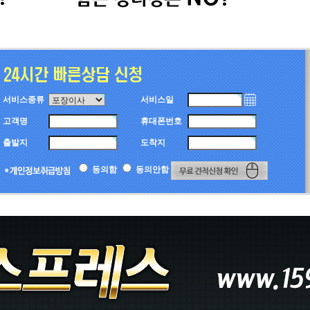
서비스종류
서비스일
고객명
휴대폰번호
출발지
도착지
동의함
동의안함