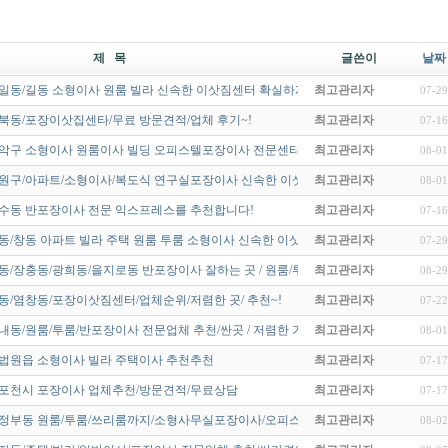
제 목
글쓴이
날짜
일동/길동 소형이사 원룸 빌라 신속한 이삿짐센터 확실하게
최고관리자
07-29
북동/포장이삿집센타/무료 방문견적/업체 후기~!
최고관리자
07-16
관악구 소형이사 원룸이사 빌딩 오피스텔포장이사 전문센타/추천 비용 싼…
최고관리자
08-01
노원구/아파트/소형이사/복도식 연구실포장이사 신속한 이삿짐센터 확실…
최고관리자
08-01
장수동 반포장이사 전문 익스프레스를 추천합니다!
최고관리자
07-16
동/창동 아파트 빌라 주택 원룸 투룸 소형이사 신속한 이삿짐센터 추천…
최고관리자
07-29
동/장충동/광희동/을지로동 반포장이사 잘하는 곳 / 원룸/투룸 무료방…
최고관리자
08-29
동/염창동/포장이삿짐센터/업체순위/저렴한 곳/ 추천~!
최고관리자
07-22
내동/원룸/투룸/반포장이사 전문업체 추천/싼곳 / 저렴한 가격에 해결…
최고관리자
08-01
 법원읍 소형이사 빌라 주택이사 추천추천
최고관리자
07-17
 포천시 포장이사 업체추천/방문견적/무료상담
최고관리자
07-17
의정부동 원룸/투룸/쓰리룸까지/소형사무실포장이사/오피스텔이사 방문견…
최고관리자
08-02