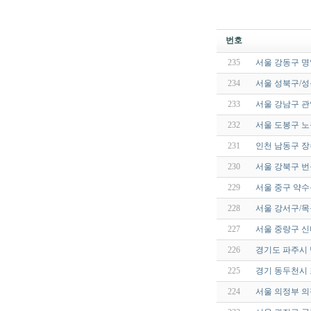
번호
235
서울 강동구 명
234
서울 성북구/성
233
서울 강남구 
232
서울 도봉구 
231
인천 남동구 
230
서울 강북구 번
229
서울 중구 약수
228
서울 강서구/목
227
서울 중랑구 신
226
경기도 파주시
225
경기 동두천시
224
서울 의정부 