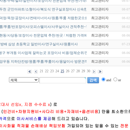
군자동/주택/빌라/일반이사/포장이사 전문업체 추천/싼가격에 해결하세요…
최고관리자
08-07
동두천 군인아파트/소형이사/복도식 연구실포장이사 신속한 이삿짐센터 …
최고관리자
08-07
/덕정/옥정/공장이사/컨테이너이사/원룸/투룸 저렴한곳으로 알아보세요!
최고관리자
08-02
룸/투룸/반포장이사/오피스텔이사/사무실이사 견적추천~!
최고관리자
08-02
현동/사당동/포장이사 전문업체 추천/싼곳 / 저렴한 가격에 해결하세요…
최고관리자
08-06
 방배 삼성 초등학교 일반이사/연구실이사/원룸이사
최고관리자
07-23
평구 부개동 이사업체 잘하는곳 포장이사 비용/업체순위/친절하고 잘하…
최고관리자
08-06
 망우동 지하단칸방/원룸/투룸/투룸이사/용달이사 방문견적잘하는곳~!
최고관리자
08-06
21
22
23
24
25
26
27
28
29
30
and
or