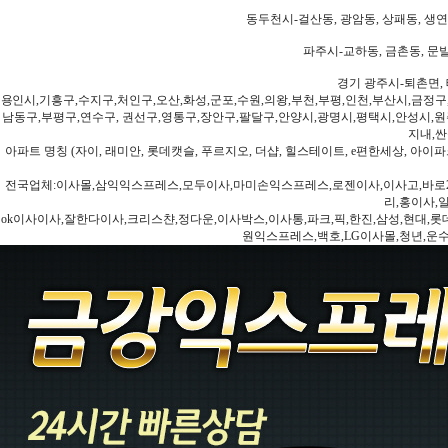
동두천시-걸산동, 광암동, 상패동, 생연동
파주시-교하동, 금촌동, 문발
경기 광주시-퇴촌면, 
용인시,기흥구,수지구,처인구,오산,화성,군포,수원,의왕,부천,부평,인천,부산시,금정구
남동구,부평구,연수구, 권선구,영통구,장안구,팔달구,안양시,광명시,평택시,안성시,원주
지내,싼
아파트 명칭 (자이, 래미안, 롯데캣슬, 푸르지오, 더샵, 힐스테이트, e편한세상, 아이파크
전국업체:이사몰,삼익익스프레스,모두이사,마미손익스프레스,로젠이사,이사고,바로2
리,홍이사,
ok이사이사,잘한다이사,크리스챤,정다운,이사박스,이사통,파크,픽,한진,삼성,현대,롯데,파란
원익스프레스,백호,LG이사몰,청년,운수