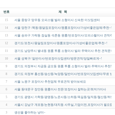
번호
제 목
15
서울 중랑구 망우동 오피스텔 빌라 소형이사 신속한 이삿짐센터
14
서울 양천구 /목동/용달짐포장이사/원룸포장이사/가성비좋은업체/추천~!
13
서울 송파구 가락동 잠실동 석촌동 원룸/반포장이사/오피스텔이사 견적추
12
경기도/포천시/용달짐포장이사/원룸포장이사/가성비좋은업체/추천~!
11
경기도 남양주시 별내동 원룸 투룸 소형이사 빌라 주택이사 추천 견적문의
10
서울 성북구/ 일반이사/반포장이삿집센타/방문견적/당일빠르게~!
9
경기도 의정부시 자금동 금오동 원룸 투룸 소형이사 빌라 주택이사 추천!
8
경기도 의정부 흥선동/송산동/녹양동/일반이사/반포장이삿집센타/무료 방문
7
서울 노원구 포장이사 추천업체 무료견적 받아보세요
6
서울 동대문구 장안동 원룸이사 전문/포장이사 잘하는곳/최저가이사
5
경기도 광명시 가학동/광명동/노온사동/소하동/옥길동/일직동/철산동/하안
4
서울시 강남구 개포동/논현동/대치동 사무실,기업이전,포장이사가 필요할땐
3
생선을 좋아하는 냥이~