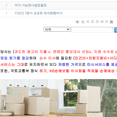
2
저거 가능한사람없을듯
1
15년간 5명이 성공한 초대형햄버거
31
32
33
34
35
36