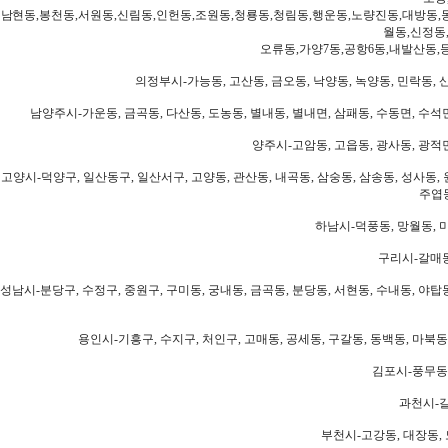
남현동,봉천동,서원동,신림동,인헌동,조원동,청룡동,청림동,행운동,노량진동,대방동,
월동,신정동
오류동,가양7동,공항6동,내발산동,
의정부시-가능동, 고산동, 금오동, 낙양동, 녹양동, 민락동, 산
남양주시-가운동, 금곡동, 다산동, 도농동, 별내동, 별내면, 삼패동, 수동면, 수석면
양주시-고암동, 고읍동, 광사동, 광적면
고양시-덕양구, 일산동구, 일산서구, 고양동, 관산동, 내곡동, 삼숭동, 삼송동, 성사동, 
주엽동
하남시-덕풍동, 망월동, 미
구리시-갈매동
성남시-분당구, 수정구, 중원구, 구미동, 궁내동, 금곡동, 분당동, 서현동, 수내동, 야탑동
용인시-기흥구, 수지구, 처인구, 고매동, 공세동, 구갈동, 동백동, 마북동
김포시-풍무동,
과천시-갈
부천시-고강동, 대장동, 