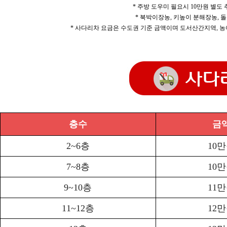
* 주방 도우미 필요시 10만원 별도
* 북박이장농, 키높이 분해장농, 돌
* 사다리차 요금은 수도권 기준 금액이며 도서산간지역, 농
층수
금
2~6층
10
7~8층
10
9~10층
11
11~12층
12