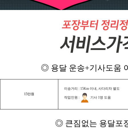
◎ 용달 운송+기사도움 이
이송거리 : 15Km 이내, 사다리차 별도
15만원
작업인원 :
기사 1명 도움
◎ 큰짐없는 용달포장