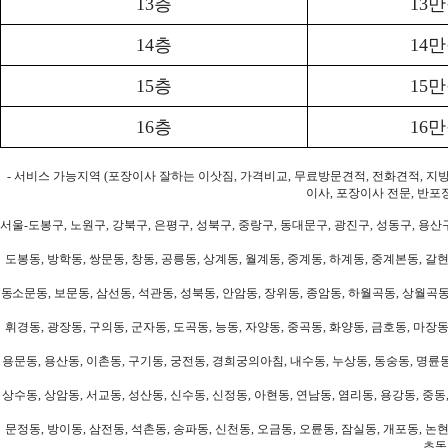
13층
13
14층
14
15층
15
16층
16
- 서비스 가능지역 (포장이사 잘하는 이삿짐, 가격비교, 무료방문견적, 전화견적, 지
이사, 포장이사 전문, 반포
서울-도봉구, 노원구, 강북구, 은평구, 성북구, 중랑구, 동대문구, 광진구, 성동구, 용산구
도봉동, 방학동, 쌍문동, 창동, 공릉동, 상계동, 월계동, 중계동, 하계동, 중계본동, 갈현
동소문동, 보문동, 삼선동, 석관동, 성북동, 안암동, 장위동, 종암동, 하월곡동, 상월곡동,
휘경동, 광장동, 구의동, 군자동, 도곡동, 능동, 자양동, 중곡동, 화양동, 금호동, 마장동
용문동, 용산동, 이촌동, 구기동, 궁전동, 경희궁의아침, 내수동, 누상동, 동숭동, 명륜동
상수동, 상암동, 서교동, 성산동, 신수동, 신정동, 아현동, 연남동, 염리동, 용강동, 중동,
문정동, 방이동, 삼전동, 석촌동, 송파동, 신천동, 오금동, 오륜동, 잠실동, 개포동, 논현
초동