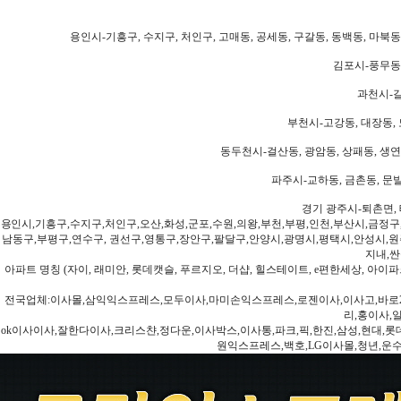
용인시-기흥구, 수지구, 처인구, 고매동, 공세동, 구갈동, 동백동, 마북동
김포시-풍무동,
과천시-갈
부천시-고강동, 대장동, 
동두천시-걸산동, 광암동, 상패동, 생연동
파주시-교하동, 금촌동, 문발
경기 광주시-퇴촌면, 
용인시,기흥구,수지구,처인구,오산,화성,군포,수원,의왕,부천,부평,인천,부산시,금정구
남동구,부평구,연수구, 권선구,영통구,장안구,팔달구,안양시,광명시,평택시,안성시,원주
지내,싼
아파트 명칭 (자이, 래미안, 롯데캣슬, 푸르지오, 더샵, 힐스테이트, e편한세상, 아이파크
전국업체:이사몰,삼익익스프레스,모두이사,마미손익스프레스,로젠이사,이사고,바로2
리,홍이사,
ok이사이사,잘한다이사,크리스챤,정다운,이사박스,이사통,파크,픽,한진,삼성,현대,롯데,파란
원익스프레스,백호,LG이사몰,청년,운수