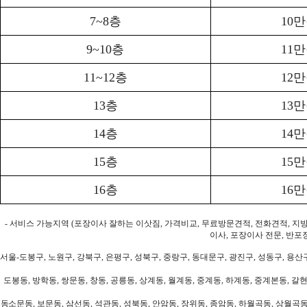
7~8층
10
9~10층
11
11~12층
12
13층
13
14층
14
15층
15
16층
16
- 서비스 가능지역 (포장이사 잘하는 이삿짐, 가격비교, 무료방문견적, 전화견적, 지
이사, 포장이사 전문, 반포
서울-도봉구, 노원구, 강북구, 은평구, 성북구, 중랑구, 동대문구, 광진구, 성동구, 용산구
도봉동, 방학동, 쌍문동, 창동, 공릉동, 상계동, 월계동, 중계동, 하계동, 중계본동, 갈현
동소문동, 보문동, 삼선동, 석관동, 성북동, 안암동, 장위동, 종암동, 하월곡동, 상월곡동,