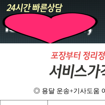
◎ 용달 운송+기사도움 이