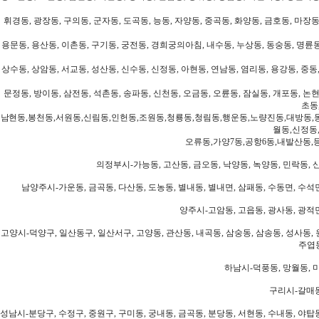
휘경동, 광장동, 구의동, 군자동, 도곡동, 능동, 자양동, 중곡동, 화양동, 금호동, 마장동
용문동, 용산동, 이촌동, 구기동, 궁전동, 경희궁의아침, 내수동, 누상동, 동숭동, 명륜동
상수동, 상암동, 서교동, 성산동, 신수동, 신정동, 아현동, 연남동, 염리동, 용강동, 중동,
문정동, 방이동, 삼전동, 석촌동, 송파동, 신천동, 오금동, 오륜동, 잠실동, 개포동, 논현
초동
남현동,봉천동,서원동,신림동,인헌동,조원동,청룡동,청림동,행운동,노량진동,대방동,
월동,신정동
오류동,가양7동,공항6동,내발산동,
의정부시-가능동, 고산동, 금오동, 낙양동, 녹양동, 민락동, 산
남양주시-가운동, 금곡동, 다산동, 도농동, 별내동, 별내면, 삼패동, 수동면, 수석면
양주시-고암동, 고읍동, 광사동, 광적면
고양시-덕양구, 일산동구, 일산서구, 고양동, 관산동, 내곡동, 삼숭동, 삼송동, 성사동, 
주엽동
하남시-덕풍동, 망월동, 미
구리시-갈매동
성남시-분당구, 수정구, 중원구, 구미동, 궁내동, 금곡동, 분당동, 서현동, 수내동, 야탑동