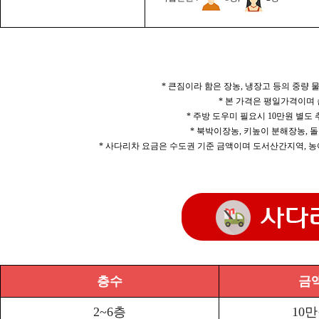
* 큰짐이라 함은 장농, 냉장고 등의 중량
* 본 가격은 평일가격이며
* 주방 도우미 필요시 10만원 별도
* 북박이장농, 키높이 분해장농, 돌
* 사다리차 요금은 수도권 기준 금액이며 도서산간지역, 농
층수
금
2~6층
10