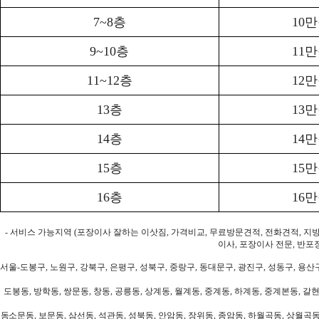
7~8층
10
9~10층
11
11~12층
12
13층
13
14층
14
15층
15
16층
16
- 서비스 가능지역 (포장이사 잘하는 이삿짐, 가격비교, 무료방문견적, 전화견적, 지
이사, 포장이사 전문, 반포
서울-도봉구, 노원구, 강북구, 은평구, 성북구, 중랑구, 동대문구, 광진구, 성동구, 용산구
도봉동, 방학동, 쌍문동, 창동, 공릉동, 상계동, 월계동, 중계동, 하계동, 중계본동, 갈현
동소문동, 보문동, 삼선동, 석관동, 성북동, 안암동, 장위동, 종암동, 하월곡동, 상월곡동,