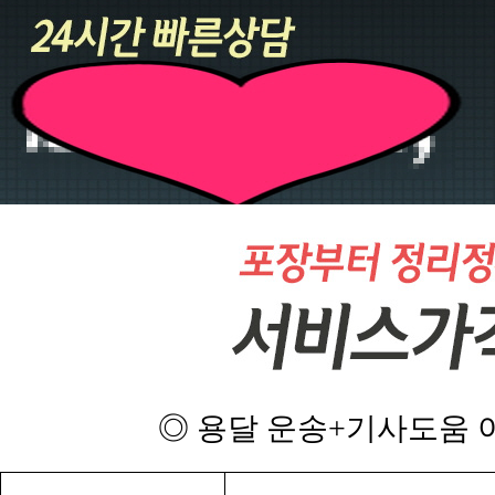
◎ 용달 운송+기사도움 이