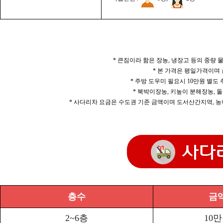
* 큰짐이라 함은 장농, 냉장고 등의 중량
* 본 가격은 평일가격이며
* 주방 도우미 필요시 10만원 별도
* 북박이장농, 키높이 분해장농, 돌
* 사다리차 요금은 수도권 기준 금액이며 도서산간지역, 농
층수
금
2~6층
10