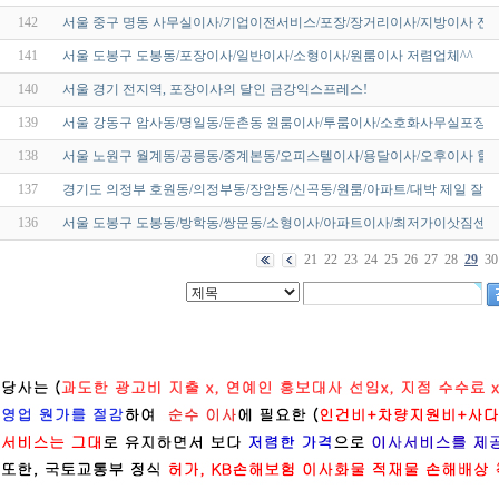
142
서울 중구 명동 사무실이사/기업이전서비스/포장/장거리이사/지방이사 전
141
서울 도봉구 도봉동/포장이사/일반이사/소형이사/원룸이사 저렴업체^^
140
서울 경기 전지역, 포장이사의 달인 금강익스프레스!
139
서울 강동구 암사동/명일동/둔촌동 원룸이사/투룸이사/소호화사무실포장이
138
서울 노원구 월계동/공릉동/중계본동/오피스텔이사/용달이사/오후이사 할
137
경기도 의정부 호원동/의정부동/장암동/신곡동/원룸/아파트/대박 제일 잘
136
서울 도봉구 도봉동/방학동/쌍문동/소형이사/아파트이사/최저가이삿짐센터
21
22
23
24
25
26
27
28
29
30