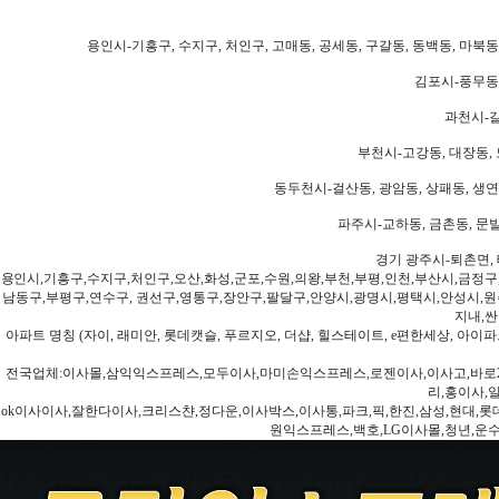
용인시-기흥구, 수지구, 처인구, 고매동, 공세동, 구갈동, 동백동, 마북동
김포시-풍무동,
과천시-갈
부천시-고강동, 대장동, 
동두천시-걸산동, 광암동, 상패동, 생연동
파주시-교하동, 금촌동, 문발
경기 광주시-퇴촌면, 
용인시,기흥구,수지구,처인구,오산,화성,군포,수원,의왕,부천,부평,인천,부산시,금정구
남동구,부평구,연수구, 권선구,영통구,장안구,팔달구,안양시,광명시,평택시,안성시,원주
지내,싼
아파트 명칭 (자이, 래미안, 롯데캣슬, 푸르지오, 더샵, 힐스테이트, e편한세상, 아이파크
전국업체:이사몰,삼익익스프레스,모두이사,마미손익스프레스,로젠이사,이사고,바로2
리,홍이사,
ok이사이사,잘한다이사,크리스챤,정다운,이사박스,이사통,파크,픽,한진,삼성,현대,롯데,파란
원익스프레스,백호,LG이사몰,청년,운수