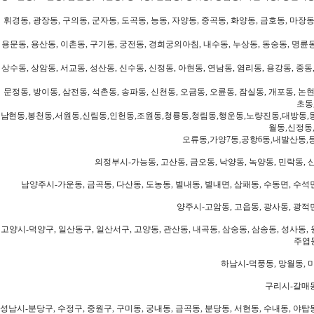
휘경동, 광장동, 구의동, 군자동, 도곡동, 능동, 자양동, 중곡동, 화양동, 금호동, 마장동
용문동, 용산동, 이촌동, 구기동, 궁전동, 경희궁의아침, 내수동, 누상동, 동숭동, 명륜동
상수동, 상암동, 서교동, 성산동, 신수동, 신정동, 아현동, 연남동, 염리동, 용강동, 중동,
문정동, 방이동, 삼전동, 석촌동, 송파동, 신천동, 오금동, 오륜동, 잠실동, 개포동, 논현
초동
남현동,봉천동,서원동,신림동,인헌동,조원동,청룡동,청림동,행운동,노량진동,대방동,
월동,신정동
오류동,가양7동,공항6동,내발산동,
의정부시-가능동, 고산동, 금오동, 낙양동, 녹양동, 민락동, 산
남양주시-가운동, 금곡동, 다산동, 도농동, 별내동, 별내면, 삼패동, 수동면, 수석면
양주시-고암동, 고읍동, 광사동, 광적면
고양시-덕양구, 일산동구, 일산서구, 고양동, 관산동, 내곡동, 삼숭동, 삼송동, 성사동, 
주엽동
하남시-덕풍동, 망월동, 미
구리시-갈매동
성남시-분당구, 수정구, 중원구, 구미동, 궁내동, 금곡동, 분당동, 서현동, 수내동, 야탑동