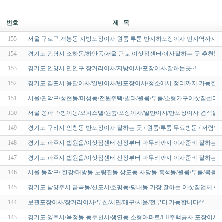
번호
제 목
155
서울 구로구 개봉동 지방포장이사 원룸 투룸 반지하포장이사 먼지역까지
154
경기도 광명시 소하동/하안동/서울 근교 이삿짐센터/이사잘하는 곳 추천!!
153
경기도 안양시 만안구 장거리이사/지방이사/포장이사/잘하는곳~!
152
경기도 김포시 용달이사/일반이사/반포장이사/청소에서 정리까지 가능한
151
서울/관악구/성현동/미성동/전원주택/빌라/원룸/투룸/소형가구이삿짐센터~
150
서울 송파구/방이동/오피스텔/원룸/포장이사/일반이사/반포장이사 견적물
149
경기도 구리시 인창동 반포장이사 잘하는 곳 / 원룸/투룸 무료방문 / 저렴
148
경기도 파주시 법원읍/이삿짐센터 선정부터 마무리까지 이사준비 잘하는
147
경기도 파주시 법원읍/이삿짐센터 선정부터 마무리까지 이사준비 잘하는
146
서울 동작구/ 한강/대방동 노량진동 상도동 사당동 흑석동/원룸/투룸/복층
145
경기도 남양주시 금곡동/신도시/호평동/평내동 가장 잘하는 이삿짐업체 순위 
144
보관포장이사/장거리이사/부산/서면/대구/서울/전부다 가능합니다^^
143
경기도 양주시/옥정동 동두천시/생연동 소형아파트/LH주택공사 포장이사