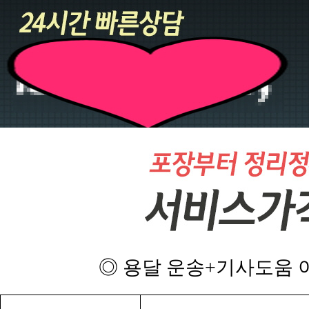
◎ 용달 운송+기사도움 이