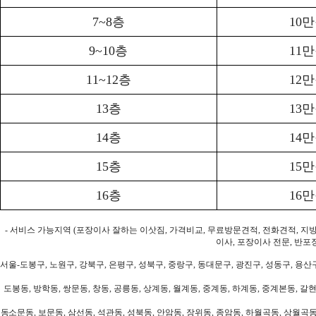
7~8층
10
9~10층
11
11~12층
12
13층
13
14층
14
15층
15
16층
16
- 서비스 가능지역 (포장이사 잘하는 이삿짐, 가격비교, 무료방문견적, 전화견적, 지
이사, 포장이사 전문, 반포
서울-도봉구, 노원구, 강북구, 은평구, 성북구, 중랑구, 동대문구, 광진구, 성동구, 용산구
도봉동, 방학동, 쌍문동, 창동, 공릉동, 상계동, 월계동, 중계동, 하계동, 중계본동, 갈현
동소문동, 보문동, 삼선동, 석관동, 성북동, 안암동, 장위동, 종암동, 하월곡동, 상월곡동,