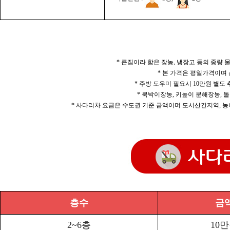
* 큰짐이라 함은 장농, 냉장고 등의 중량
* 본 가격은 평일가격이며
* 주방 도우미 필요시 10만원 별도
* 북박이장농, 키높이 분해장농, 돌
* 사다리차 요금은 수도권 기준 금액이며 도서산간지역, 농
층수
금
2~6층
10