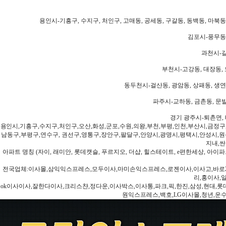
용인시-기흥구, 수지구, 처인구, 고매동, 공세동, 구갈동, 동백동, 마북동
김포시-풍무동,
과천시-갈
부천시-고강동, 대장동, 
동두천시-걸산동, 광암동, 상패동, 생연동
파주시-교하동, 금촌동, 문발
경기 광주시-퇴촌면, 
용인시,기흥구,수지구,처인구,오산,화성,군포,수원,의왕,부천,부평,인천,부산시,금정구
남동구,부평구,연수구, 권선구,영통구,장안구,팔달구,안양시,광명시,평택시,안성시,원주
지내,싼
아파트 명칭 (자이, 래미안, 롯데캣슬, 푸르지오, 더샵, 힐스테이트, e편한세상, 아이파크
전국업체:이사몰,삼익익스프레스,모두이사,마미손익스프레스,로젠이사,이사고,바로2
리,홍이사,
ok이사이사,잘한다이사,크리스챤,정다운,이사박스,이사통,파크,픽,한진,삼성,현대,롯데,파란
원익스프레스,백호,LG이사몰,청년,운수