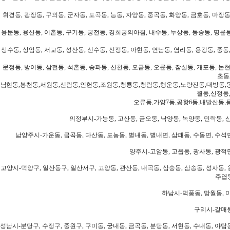
휘경동, 광장동, 구의동, 군자동, 도곡동, 능동, 자양동, 중곡동, 화양동, 금호동, 마장동
용문동, 용산동, 이촌동, 구기동, 궁전동, 경희궁의아침, 내수동, 누상동, 동숭동, 명륜동
상수동, 상암동, 서교동, 성산동, 신수동, 신정동, 아현동, 연남동, 염리동, 용강동, 중동,
문정동, 방이동, 삼전동, 석촌동, 송파동, 신천동, 오금동, 오륜동, 잠실동, 개포동, 논현
초동
남현동,봉천동,서원동,신림동,인헌동,조원동,청룡동,청림동,행운동,노량진동,대방동,
월동,신정동
오류동,가양7동,공항6동,내발산동,
의정부시-가능동, 고산동, 금오동, 낙양동, 녹양동, 민락동, 산
남양주시-가운동, 금곡동, 다산동, 도농동, 별내동, 별내면, 삼패동, 수동면, 수석면
양주시-고암동, 고읍동, 광사동, 광적면
고양시-덕양구, 일산동구, 일산서구, 고양동, 관산동, 내곡동, 삼숭동, 삼송동, 성사동, 
주엽동
하남시-덕풍동, 망월동, 미
구리시-갈매동
성남시-분당구, 수정구, 중원구, 구미동, 궁내동, 금곡동, 분당동, 서현동, 수내동, 야탑동