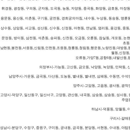
휘경동, 광장동, 구의동, 군자동, 도곡동, 능동, 자양동, 중곡동, 화양동, 금호동, 마장동
용문동, 용산동, 이촌동, 구기동, 궁전동, 경희궁의아침, 내수동, 누상동, 동숭동, 명륜동
상수동, 상암동, 서교동, 성산동, 신수동, 신정동, 아현동, 연남동, 염리동, 용강동, 중동,
문정동, 방이동, 삼전동, 석촌동, 송파동, 신천동, 오금동, 오륜동, 잠실동, 개포동, 논현
초동
남현동,봉천동,서원동,신림동,인헌동,조원동,청룡동,청림동,행운동,노량진동,대방동,
월동,신정동
오류동,가양7동,공항6동,내발산동,
의정부시-가능동, 고산동, 금오동, 낙양동, 녹양동, 민락동, 산
남양주시-가운동, 금곡동, 다산동, 도농동, 별내동, 별내면, 삼패동, 수동면, 수석면
양주시-고암동, 고읍동, 광사동, 광적면
고양시-덕양구, 일산동구, 일산서구, 고양동, 관산동, 내곡동, 삼숭동, 삼송동, 성사동, 
주엽동
하남시-덕풍동, 망월동, 미
구리시-갈매동
성남시-분당구, 수정구, 중원구, 구미동, 궁내동, 금곡동, 분당동, 서현동, 수내동, 야탑동