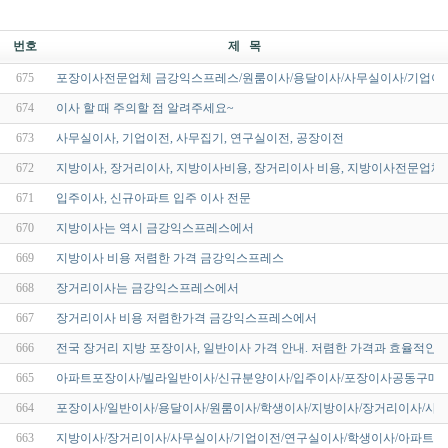
번호
제 목
675
포장이사전문업체 금강익스프레스/원룸이사/용달이사/사무실이사/기업이전
674
이사 할 때 주의할 점 알려주세요~
673
사무실이사, 기업이전, 사무집기, 연구실이전, 공장이전
672
지방이사, 장거리이사, 지방이사비용, 장거리이사 비용, 지방이사전문업체
671
입주이사, 신규아파트 입주 이사 전문
670
지방이사는 역시 금강익스프레스에서
669
지방이사 비용 저렴한 가격 금강익스프레스
668
장거리이사는 금강익스프레스에서
667
장거리이사 비용 저렴한가격 금강익스프레스에서
666
전국 장거리 지방 포장이사, 일반이사 가격 안내. 저렴한 가격과 효율적인 
665
아파트포장이사/빌라일반이사/신규분양이사/입주이사/포장이사공동구매/
664
포장이사/일반이사/용달이사/원룸이사/학생이사/지방이사/장거리이사/사
663
지방이사/장거리이사/사무실이사/기업이전/연구실이사/학생이사/아파트이