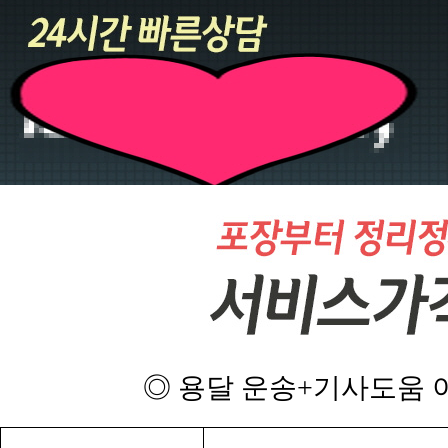
◎ 용달 운송+기사도움 이