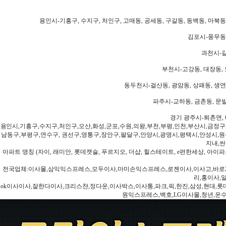
용인시-기흥구, 수지구, 처인구, 고매동, 공세동, 구갈동, 동백동, 마북동
김포시-풍무동,
과천시-갈
부천시-고강동, 대장동, 
동두천시-걸산동, 광암동, 상패동, 생연동
파주시-교하동, 금촌동, 문발
경기 광주시-퇴촌면, 
용인시,기흥구,수지구,처인구,오산,화성,군포,수원,의왕,부천,부평,인천,부산시,금정구
남동구,부평구,연수구, 권선구,영통구,장안구,팔달구,안양시,광명시,평택시,안성시,원주
지내,싼
아파트 명칭 (자이, 래미안, 롯데캣슬, 푸르지오, 더샵, 힐스테이트, e편한세상, 아이파크
전국업체:이사몰,삼익익스프레스,모두이사,마미손익스프레스,로젠이사,이사고,바로2
리,홍이사,
ok이사이사,잘한다이사,크리스챤,정다운,이사박스,이사통,파크,픽,한진,삼성,현대,롯데,파란
원익스프레스,백호,LG이사몰,청년,운수