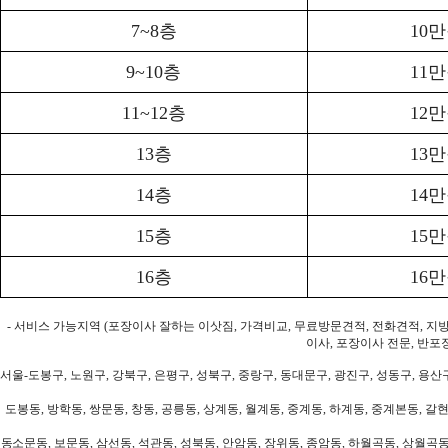
7~8층
10
9~10층
11
11~12층
12
13층
13
14층
14
15층
15
16층
16
- 서비스 가능지역 (포장이사 잘하는 이삿짐, 가격비교, 무료방문견적, 전화견적, 지
이사, 포장이사 전문, 반포
서울-도봉구, 노원구, 강북구, 은평구, 성북구, 중랑구, 동대문구, 광진구, 성동구, 용산구
도봉동, 방학동, 쌍문동, 창동, 공릉동, 상계동, 월계동, 중계동, 하계동, 중계본동, 갈현
동소문동, 보문동, 삼선동, 석관동, 성북동, 안암동, 장위동, 종암동, 하월곡동, 상월곡동,