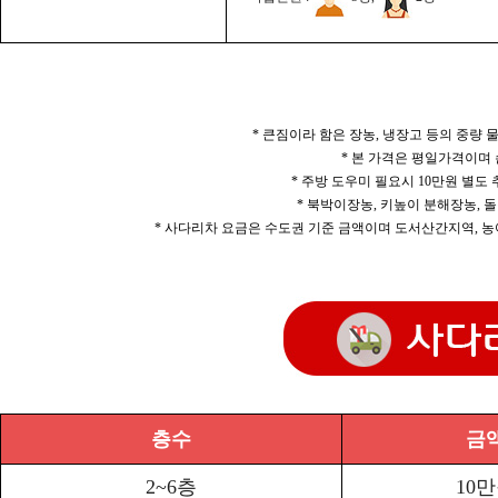
* 큰짐이라 함은 장농, 냉장고 등의 중량
* 본 가격은 평일가격이며
* 주방 도우미 필요시 10만원 별도
* 북박이장농, 키높이 분해장농, 돌
* 사다리차 요금은 수도권 기준 금액이며 도서산간지역, 농
층수
금
2~6층
10