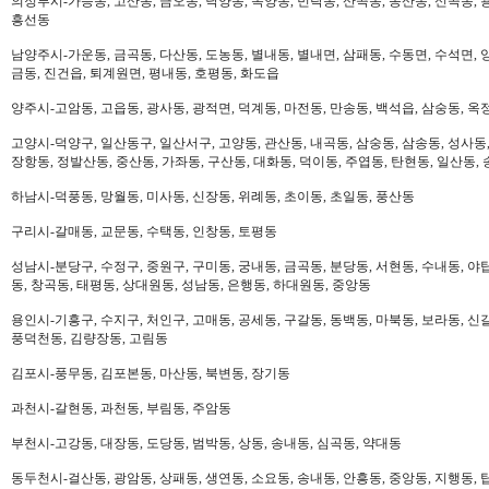
의정부시-가능동, 고산동, 금오동, 낙양동, 녹양동, 민락동, 산곡동, 송산동, 신곡동, 
흥선동
남양주시-가운동, 금곡동, 다산동, 도농동, 별내동, 별내면, 삼패동, 수동면, 수석면, 양
금동, 진건읍, 퇴계원면, 평내동, 호평동, 화도읍
양주시-고암동, 고읍동, 광사동, 광적면, 덕계동, 마전동, 만송동, 백석읍, 삼숭동, 옥
고양시-덕양구, 일산동구, 일산서구, 고양동, 관산동, 내곡동, 삼숭동, 삼송동, 성사동,
장항동, 정발산동, 중산동, 가좌동, 구산동, 대화동, 덕이동, 주엽동, 탄현동, 일산동,
하남시-덕풍동, 망월동, 미사동, 신장동, 위례동, 초이동, 초일동, 풍산동
구리시-갈매동, 교문동, 수택동, 인창동, 토평동
성남시-분당구, 수정구, 중원구, 구미동, 궁내동, 금곡동, 분당동, 서현동, 수내동, 야탑
동, 창곡동, 태평동, 상대원동, 성남동, 은행동, 하대원동, 중앙동
용인시-기흥구, 수지구, 처인구, 고매동, 공세동, 구갈동, 동백동, 마북동, 보라동, 신갈
풍덕천동, 김량장동, 고림동
김포시-풍무동, 김포본동, 마산동, 북변동, 장기동
과천시-갈현동, 과천동, 부림동, 주암동
부천시-고강동, 대장동, 도당동, 범박동, 상동, 송내동, 심곡동, 약대동
동두천시-걸산동, 광암동, 상패동, 생연동, 소요동, 송내동, 안흥동, 중앙동, 지행동, 