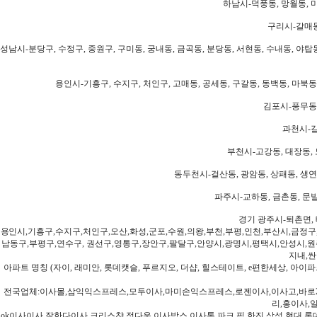
하남시-덕풍동, 망월동, 미
구리시-갈매동
성남시-분당구, 수정구, 중원구, 구미동, 궁내동, 금곡동, 분당동, 서현동, 수내동, 야탑동
용인시-기흥구, 수지구, 처인구, 고매동, 공세동, 구갈동, 동백동, 마북동
김포시-풍무동,
과천시-갈
부천시-고강동, 대장동, 
동두천시-걸산동, 광암동, 상패동, 생연동
파주시-교하동, 금촌동, 문발
경기 광주시-퇴촌면, 
용인시,기흥구,수지구,처인구,오산,화성,군포,수원,의왕,부천,부평,인천,부산시,금정구
남동구,부평구,연수구, 권선구,영통구,장안구,팔달구,안양시,광명시,평택시,안성시,원주
지내,싼
아파트 명칭 (자이, 래미안, 롯데캣슬, 푸르지오, 더샵, 힐스테이트, e편한세상, 아이파크
전국업체:이사몰,삼익익스프레스,모두이사,마미손익스프레스,로젠이사,이사고,바로2
리,홍이사,
ok이사이사,잘한다이사,크리스챤,정다운,이사박스,이사통,파크,픽,한진,삼성,현대,롯데,파란