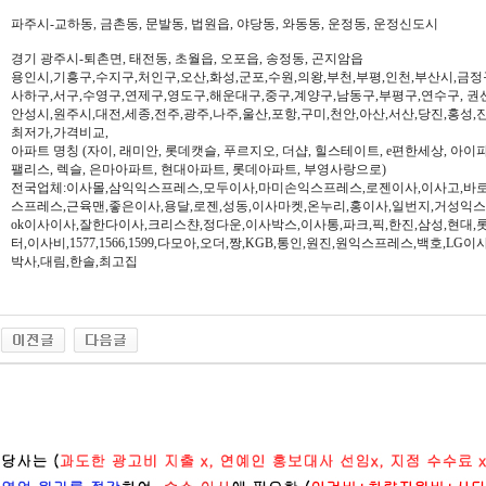
파주시-교하동, 금촌동, 문발동, 법원읍, 야당동, 와동동, 운정동, 운정신도시
경기 광주시-퇴촌면, 태전동, 초월읍, 오포읍, 송정동, 곤지암읍
용인시,기흥구,수지구,처인구,오산,화성,군포,수원,의왕,부천,부평,인천,부산시,금정
사하구,서구,수영구,연제구,영도구,해운대구,중구,계양구,남동구,부평구,연수구, 권
안성시,원주시,대전,세종,전주,광주,나주,울산,포항,구미,천안,아산,서산,당진,홍성,
최저가,가격비교,
아파트 명칭 (자이, 래미안, 롯데캣슬, 푸르지오, 더샵, 힐스테이트, e편한세상, 아이파크,
팰리스, 렉슬, 은마아파트, 현대아파트, 롯데아파트, 부영사랑으로)
전국업체:이사몰,삼익익스프레스,모두이사,마미손익스프레스,로젠이사,이사고,바로
스프레스,근육맨,좋은이사,용달,로젠,성동,이사마켓,온누리,홍이사,일번지,거성익
ok이사이사,잘한다이사,크리스챤,정다운,이사박스,이사통,파크,픽,한진,삼성,현대,
터,이사비,1577,1566,1599,다모아,오더,짱,KGB,통인,원진,원익스프레스,백호,L
박사,대림,한솔,최고집