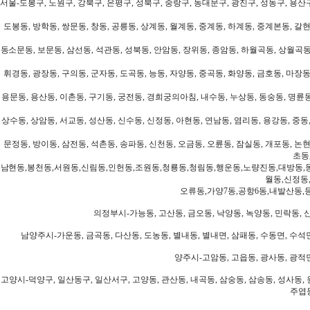
서울-도봉구, 노원구, 강북구, 은평구, 성북구, 중랑구, 동대문구, 광진구, 성동구, 용산구
도봉동, 방학동, 쌍문동, 창동, 공릉동, 상계동, 월계동, 중계동, 하계동, 중계본동, 갈현
동소문동, 보문동, 삼선동, 석관동, 성북동, 안암동, 장위동, 종암동, 하월곡동, 상월곡동,
휘경동, 광장동, 구의동, 군자동, 도곡동, 능동, 자양동, 중곡동, 화양동, 금호동, 마장동
용문동, 용산동, 이촌동, 구기동, 궁전동, 경희궁의아침, 내수동, 누상동, 동숭동, 명륜동
상수동, 상암동, 서교동, 성산동, 신수동, 신정동, 아현동, 연남동, 염리동, 용강동, 중동,
문정동, 방이동, 삼전동, 석촌동, 송파동, 신천동, 오금동, 오륜동, 잠실동, 개포동, 논현
초동
남현동,봉천동,서원동,신림동,인헌동,조원동,청룡동,청림동,행운동,노량진동,대방동,
월동,신정동
오류동,가양7동,공항6동,내발산동,
의정부시-가능동, 고산동, 금오동, 낙양동, 녹양동, 민락동, 산
남양주시-가운동, 금곡동, 다산동, 도농동, 별내동, 별내면, 삼패동, 수동면, 수석면
양주시-고암동, 고읍동, 광사동, 광적면
고양시-덕양구, 일산동구, 일산서구, 고양동, 관산동, 내곡동, 삼숭동, 삼송동, 성사동, 
주엽동