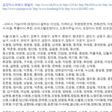
금강익스프레스 패밀리
:
http://www.kk24.co.kr
http://c24.kr/
http://kk2424.co.kr/
http://u
http://www.pojangesa.kr/
http://www.kumkang24.kr
http://www.kk2482.com
- 서비스 가능지역 (포장이사 잘하는 이삿짐, 가격비교, 무료방문견적, 전화견적, 지
사 비용, 투룸이사 추천, 오피스텔포장이사, 소호사무실 이사, 포장이사 전문, 반포장
서울-도봉구, 노원구, 강북구, 은평구, 성북구, 중랑구, 동대문구, 광진구, 성동구, 용산
남구, 서초구, 관악구, 동작구, 금천구, 영등포구, 양천구, 구로구, 강서구
도봉동, 방학동, 쌍문동, 창동, 공릉동, 상계동, 월계동, 중계동, 하계동, 중계본동, 갈
동, 역촌동, 응암동, 증산동, 진관동, 길음동, 돈암동, 동선동,
동소문동, 보문동, 삼선동, 석관동, 성북동, 안암동, 장위동, 종암동, 하월곡동, 상월곡동
답십리동, 신설동, 용두동, 이문동, 장안동, 전농동, 제기동, 회기동,
휘경동, 광장동, 구의동, 군자동, 도곡동, 능동, 자양동, 중곡동, 화양동, 금호동, 마장
리동, 갈현동, 남영동, 도원동, 동자동, 문배동, 보광동, 서빙고동, 신계동,
용문동, 용산동, 이촌동, 구기동, 궁전동, 경희궁의아침, 내수동, 누상동, 동숭동, 명륜
창천동, 천연동, 홍은동, 홍제동, 공덕동, 대흥동, 도화동, 동교동,
상수동, 상암동, 서교동, 성산동, 신수동, 신정동, 아현동, 연남동, 염리동, 용강동, 중동
둔촌동, 명일동, 상일동, 성내동, 암사동, 천호동, 가락동, 거여동, 마천동,
문정동, 방이동, 삼전동, 석촌동, 송파동, 신천동, 오금동, 오륜동, 잠실동, 개포동, 논
동, 압구정동, 역삼동, 일원동, 내곡동, 반포동, 방배동, 서초동, 양재동, 우면동, 잠원
남현동,봉천동,서원동,신림동,인헌동,조원동,청룡동,청림동,행운동,노량진동,대방동
산동,시흥동,당산동,대림동,문래동,신길동,양평동,목동,신월동,신정동,가리봉동,개봉
오류동,가양7동,공항6동,내발산동,등촌5동,마곡4동,발산동,내곡3동,방화2동,염창동