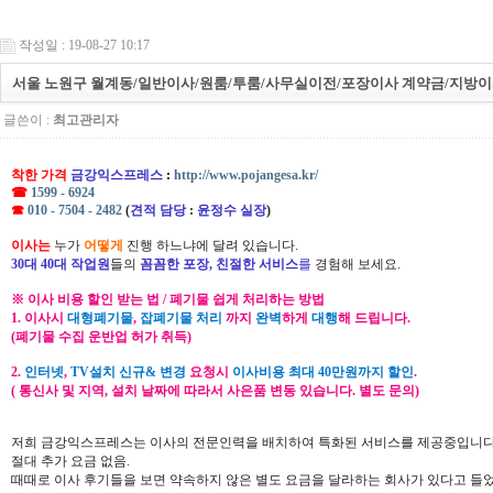
작성일 : 19-08-27 10:17
서울 노원구 월계동/일반이사/원룸/투룸/사무실이전/포장이사 계약금/지방이
글쓴이 :
최고관리자
착한 가격
금강익스프레스
:
http://www.pojangesa.kr/
☎
1599 - 6924
☎
010 - 7504 - 2482
(
견적 담당
:
윤정수 실장
)
이사는
누가
어떻게
진행 하느냐에 달려 있습니다.
30대 40대 작업원
들의
꼼꼼한 포장, 친절한 서비스
를
경험해 보세요.
※ 이사 비용 할인 받는 법 / 폐기물 쉽게 처리하는 방법
1. 이사시
대형폐기물
,
잡폐기물 처리
까지
완벽
하게
대행
해 드립니다.
(폐기물 수집 운반업 허가 취득)
2.
인터넷
,
TV설치 신규& 변경
요청시
이사비용 최대 40만원까지 할인
.
( 통신사 및 지역, 설치 날짜에 따라서 사은품 변동 있습니다. 별도 문의)
저희 금강익스프레스는 이사의 전문인력을 배치하여 특화된 서비스를 제공중입니다
절대 추가 요금 없음.
때때로 이사 후기들을 보면 약속하지 않은 별도 요금을 달라하는 회사가 있다고 들