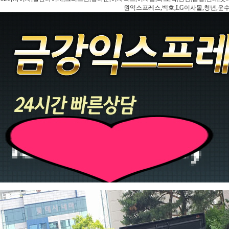
원익스프레스,백호,LG이사몰,청년,운수