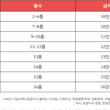
층수
금
2~6층
10
7~8층
10
9~10층
11
11~12층
12
13층
13
14층
14
15층
15
16층
16
- 서비스 가능지역 (포장이사 잘하는 이삿짐, 가격비교, 무료방문견적, 전화견적, 지
이사, 포장이사 전문, 반포