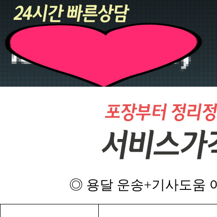
◎ 용달 운송+기사도움 이