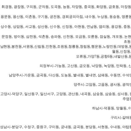
휘경동, 광장동, 구의동, 군자동, 도곡동, 능동, 자양동, 중곡동, 화양동, 금호동, 마장동
용문동, 용산동, 이촌동, 구기동, 궁전동, 경희궁의아침, 내수동, 누상동, 동숭동, 명륜동
상수동, 상암동, 서교동, 성산동, 신수동, 신정동, 아현동, 연남동, 염리동, 용강동, 중동,
문정동, 방이동, 삼전동, 석촌동, 송파동, 신천동, 오금동, 오륜동, 잠실동, 개포동, 논현
초동
남현동,봉천동,서원동,신림동,인헌동,조원동,청룡동,청림동,행운동,노량진동,대방동,
월동,신정동
오류동,가양7동,공항6동,내발산동,
의정부시-가능동, 고산동, 금오동, 낙양동, 녹양동, 민락동, 산
남양주시-가운동, 금곡동, 다산동, 도농동, 별내동, 별내면, 삼패동, 수동면, 수석면
양주시-고암동, 고읍동, 광사동, 광적면
고양시-덕양구, 일산동구, 일산서구, 고양동, 관산동, 내곡동, 삼숭동, 삼송동, 성사동, 
주엽동
하남시-덕풍동, 망월동, 미
구리시-갈매동
성남시-분당구, 수정구, 중원구, 구미동, 궁내동, 금곡동, 분당동, 서현동, 수내동, 야탑동