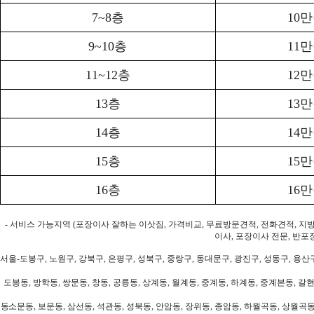
7~8층
10
9~10층
11
11~12층
12
13층
13
14층
14
15층
15
16층
16
- 서비스 가능지역 (포장이사 잘하는 이삿짐, 가격비교, 무료방문견적, 전화견적, 지
이사, 포장이사 전문, 반포
서울-도봉구, 노원구, 강북구, 은평구, 성북구, 중랑구, 동대문구, 광진구, 성동구, 용산구
도봉동, 방학동, 쌍문동, 창동, 공릉동, 상계동, 월계동, 중계동, 하계동, 중계본동, 갈현
동소문동, 보문동, 삼선동, 석관동, 성북동, 안암동, 장위동, 종암동, 하월곡동, 상월곡동,