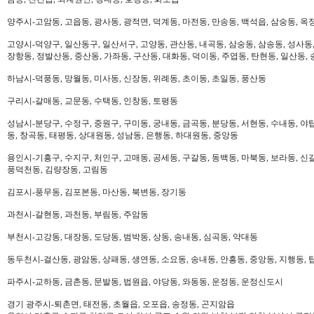
양주시-고암동, 고읍동, 광사동, 광적면, 덕계동, 마전동, 만송동, 백석읍, 삼숭동, 옥
고양시-덕양구, 일산동구, 일산서구, 고양동, 관산동, 내곡동, 삼숭동, 삼송동, 성사동,
장항동, 정발산동, 중산동, 가좌동, 구산동, 대화동, 덕이동, 주엽동, 탄현동, 일산동,
하남시-덕풍동, 망월동, 미사동, 신장동, 위례동, 초이동, 초일동, 풍산동
구리시-갈매동, 교문동, 수택동, 인창동, 토평동
성남시-분당구, 수정구, 중원구, 구미동, 궁내동, 금곡동, 분당동, 서현동, 수내동, 야탑
동, 창곡동, 태평동, 상대원동, 성남동, 은행동, 하대원동, 중앙동
용인시-기흥구, 수지구, 처인구, 고매동, 공세동, 구갈동, 동백동, 마북동, 보라동, 신갈
풍덕천동, 김량장동, 고림동
김포시-풍무동, 김포본동, 마산동, 북변동, 장기동
과천시-갈현동, 과천동, 부림동, 주암동
부천시-고강동, 대장동, 도당동, 범박동, 상동, 송내동, 심곡동, 약대동
동두천시-걸산동, 광암동, 상패동, 생연동, 소요동, 송내동, 안흥동, 중앙동, 지행동, 
파주시-교하동, 금촌동, 문발동, 법원읍, 야당동, 와동동, 운정동, 운정신도시
경기 광주시-퇴촌면, 태전동, 초월읍, 오포읍, 송정동, 곤지암읍