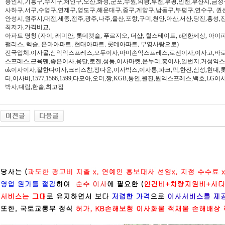
용인시,기흥구,수지구,처인구,오산,화성,군포,수원,의왕,부천,부평,인천,부산시,금정
사하구,서구,수영구,연제구,영도구,해운대구,중구,계양구,남동구,부평구,연수구, 권
안성시,원주시,대전,세종,전주,광주,나주,울산,포항,구미,천안,아산,서산,당진,홍성,
최저가,가격비교,
아파트 명칭 (자이, 래미안, 롯데캣슬, 푸르지오, 더샵, 힐스테이트, e편한세상, 아이파크,
팰리스, 렉슬, 은마아파트, 현대아파트, 롯데아파트, 부영사랑으로)
전국업체:이사몰,삼익익스프레스,모두이사,마미손익스프레스,로젠이사,이사고,바로
스프레스,근육맨,좋은이사,용달,로젠,성동,이사마켓,온누리,홍이사,일번지,거성익
ok이사이사,잘한다이사,크리스챤,정다운,이사박스,이사통,파크,픽,한진,삼성,현대,
터,이사비,1577,1566,1599,다모아,오더,짱,KGB,통인,원진,원익스프레스,백호,L
박사,대림,한솔,최고집