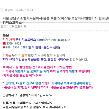
작성일 : 19-08-27 10:41
서울 강남구 소형사무실이사/원룸/투룸/오피스텔/포장이사/일반이사/반포장
강익스프레스~!
글쓴이 :
최고관리자
본문
착한 가격
금강익스프레스
:
http://www.pojangesa.kr/
☎
1599 - 6924
☎
010 - 7504 - 2482
(
견적 담당
:
윤정수 실장
)
이사는
누가
어떻게
진행 하느냐에 달려 있습니다.
30대 40대 작업원
들의
꼼꼼한 포장, 친절한 서비스
를
경험해 보세요.
※ 이사 비용 할인 받는 법 / 폐기물 쉽게 처리하는 방법
1. 이사시
대형폐기물
,
잡폐기물 처리
까지
완벽
하게
대행
해 드립니다.
(폐기물 수집 운반업 허가 취득)
2.
인터넷
,
TV설치 신규& 변경
요청시
이사비용 최대 40만원까지 할인
.
( 통신사 및 지역, 설치 날짜에 따라서 사은품 변동 있습니다. 별도 문의)
안녕하세요~ 금강익스프레스입니다^^
원룸, 투룸, 쓰리룸까지 오피스텔이사도~
요즘 사무실이전하시는 분들도 꾀나 계시더라구요~~