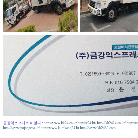
금강익스프레스 패밀리
:
http://www.kk24.co.kr
http://c24.kr/
http://kk2424.co.kr/
http://u
http://www.pojangesa.kr/
http://www.kumkang24.kr
http://www.kk2482.com