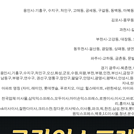
용인시-기흥구, 수지구, 처인구, 고매동, 공세동, 구갈동, 동백동, 마북동
김포시-풍무동,
과천시-갈
부천시-고강동, 대장동, 
동두천시-걸산동, 광암동, 상패동, 생연동
파주시-교하동, 금촌동, 문발
경기 광주시-퇴촌면, 
용인시,기흥구,수지구,처인구,오산,화성,군포,수원,의왕,부천,부평,인천,부산시,금정구
남동구,부평구,연수구, 권선구,영통구,장안구,팔달구,안양시,광명시,평택시,안성시,원주
지내,싼
아파트 명칭 (자이, 래미안, 롯데캣슬, 푸르지오, 더샵, 힐스테이트, e편한세상, 아이파크
전국업체:이사몰,삼익익스프레스,모두이사,마미손익스프레스,로젠이사,이사고,바로2
리,홍이사,
ok이사이사,잘한다이사,크리스챤,정다운,이사박스,이사통,파크,픽,한진,삼성,현대,롯데,파란
원익스프레스,백호,LG이사몰,청년,운수