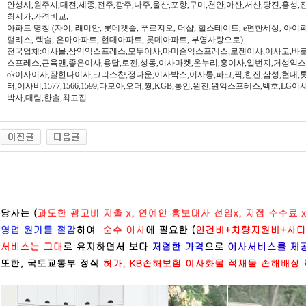
안성시,원주시,대전,세종,전주,광주,나주,울산,포항,구미,천안,아산,서산,당진,홍성,
최저가,가격비교,
아파트 명칭 (자이, 래미안, 롯데캣슬, 푸르지오, 더샵, 힐스테이트, e편한세상, 아이파크,
팰리스, 렉슬, 은마아파트, 현대아파트, 롯데아파트, 부영사랑으로)
전국업체:이사몰,삼익익스프레스,모두이사,마미손익스프레스,로젠이사,이사고,바로
스프레스,근육맨,좋은이사,용달,로젠,성동,이사마켓,온누리,홍이사,일번지,거성익
ok이사이사,잘한다이사,크리스챤,정다운,이사박스,이사통,파크,픽,한진,삼성,현대,
터,이사비,1577,1566,1599,다모아,오더,짱,KGB,통인,원진,원익스프레스,백호,L
박사,대림,한솔,최고집