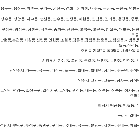
용문동, 용산동, 이촌동, 구기동, 궁전동, 경희궁의아침, 내수동, 누상동, 동숭동, 명륜동
상수동, 상암동, 서교동, 성산동, 신수동, 신정동, 아현동, 연남동, 염리동, 용강동, 중동,
문정동, 방이동, 삼전동, 석촌동, 송파동, 신천동, 오금동, 오륜동, 잠실동, 개포동, 논현
초동
남현동,봉천동,서원동,신림동,인헌동,조원동,청룡동,청림동,행운동,노량진동,대방동,
월동,신정동
오류동,가양7동,공항6동,내발산동,
의정부시-가능동, 고산동, 금오동, 낙양동, 녹양동, 민락동, 산
남양주시-가운동, 금곡동, 다산동, 도농동, 별내동, 별내면, 삼패동, 수동면, 수석면
양주시-고암동, 고읍동, 광사동, 광적면
고양시-덕양구, 일산동구, 일산서구, 고양동, 관산동, 내곡동, 삼숭동, 삼송동, 성사동, 
주엽동
하남시-덕풍동, 망월동, 미
구리시-갈매동
성남시-분당구, 수정구, 중원구, 구미동, 궁내동, 금곡동, 분당동, 서현동, 수내동, 야탑동