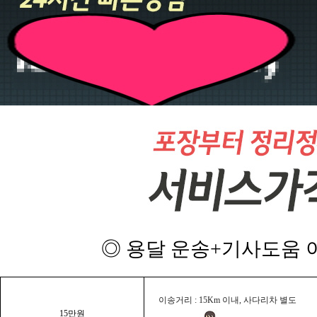
◎ 용달 운송+기사도움 이
이송거리 : 15Km 이내, 사다리차 별도
15만원