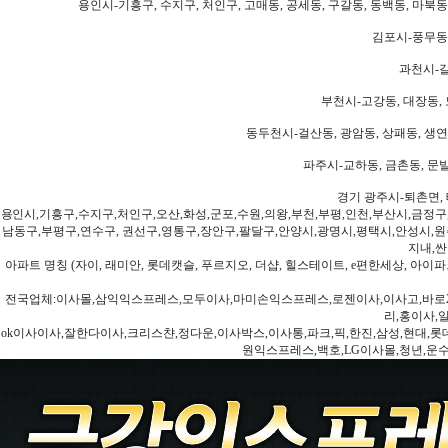
용인시-기흥구, 수지구, 처인구, 고매동, 공세동, 구갈동, 동백동, 마북동
김포시-풍무동,
과천시-갈
부천시-고강동, 대장동, 
동두천시-걸산동, 광암동, 상패동, 생연동
파주시-교하동, 금촌동, 문발
경기 광주시-퇴촌면, 
용인시,기흥구,수지구,처인구,오산,화성,군포,수원,의왕,부천,부평,인천,부산시,금정구
남동구,부평구,연수구, 권선구,영통구,장안구,팔달구,안양시,광명시,평택시,안성시,원주
지내,싼
아파트 명칭 (자이, 래미안, 롯데캣슬, 푸르지오, 더샵, 힐스테이트, e편한세상, 아이파크
전국업체:이사몰,삼익익스프레스,모두이사,마미손익스프레스,로젠이사,이사고,바로2
리,홍이사,
ok이사이사,잘한다이사,크리스챤,정다운,이사박스,이사통,파크,픽,한진,삼성,현대,롯데,파란
원익스프레스,백호,LG이사몰,청년,운수