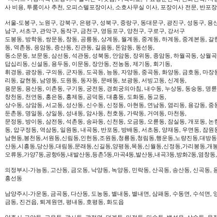
사 비용, 투룸이사 추천, 오피스텔포장이사, 소호사무실 이사, 포장이사 전문, 반포장
서울-도봉구, 노원구, 강북구, 은평구, 성북구, 중랑구, 동대문구, 광진구, 성동구, 용산
남구, 서초구, 관악구, 동작구, 금천구, 영등포구, 양천구, 구로구, 강서구
도봉동, 방학동, 쌍문동, 창동, 공릉동, 상계동, 월계동, 중계동, 하계동, 중계본동, 갈
동, 역촌동, 응암동, 증산동, 진관동, 길음동, 돈암동, 동선동,
동소문동, 보문동, 삼선동, 석관동, 성북동, 안암동, 장위동, 종암동, 하월곡동, 상월곡동
답십리동, 신설동, 용두동, 이문동, 장안동, 전농동, 제기동, 회기동,
휘경동, 광장동, 구의동, 군자동, 도곡동, 능동, 자양동, 중곡동, 화양동, 금호동, 마장
리동, 갈현동, 남영동, 도원동, 동자동, 문배동, 보광동, 서빙고동, 신계동,
용문동, 용산동, 이촌동, 구기동, 궁전동, 경희궁의아침, 내수동, 누상동, 동숭동, 명륜
창천동, 천연동, 홍은동, 홍제동, 공덕동, 대흥동, 도화동, 동교동,
상수동, 상암동, 서교동, 성산동, 신수동, 신정동, 아현동, 연남동, 염리동, 용강동, 중동
둔촌동, 명일동, 상일동, 성내동, 암사동, 천호동, 가락동, 거여동, 마천동,
문정동, 방이동, 삼전동, 석촌동, 송파동, 신천동, 오금동, 오륜동, 잠실동, 개포동, 논
동, 압구정동, 역삼동, 일원동, 내곡동, 반포동, 방배동, 서초동, 양재동, 우면동, 잠원
남현동,봉천동,서원동,신림동,인헌동,조원동,청룡동,청림동,행운동,노량진동,대방동
산동,시흥동,당산동,대림동,문래동,신길동,양평동,목동,신월동,신정동,가리봉동,개봉
오류동,가양7동,공항6동,내발산동,등촌5동,마곡4동,발산동,내곡3동,방화2동,염창동
의정부시-가능동, 고산동, 금오동, 낙양동, 녹양동, 민락동, 산곡동, 송산동, 신곡동, 
흥선동
남양주시-가운동, 금곡동, 다산동, 도농동, 별내동, 별내면, 삼패동, 수동면, 수석면, 양
금동, 진건읍, 퇴계원면, 평내동, 호평동, 화도읍