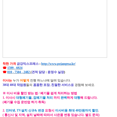
착한 가격
금강익스프레스
:
http://www.pojangesa.kr/
☎
1599 - 6924
☎
010 - 7504 - 2482
(
견적 담당
:
윤정수 실장
)
이사는
누가
어떻게
진행 하느냐에 달려 있습니다.
30대 40대 작업원
들의
꼼꼼한 포장, 친절한 서비스
를
경험해 보세요.
※ 이사 비용 할인 받는 법 / 폐기물 쉽게 처리하는 방법
1. 이사시
대형폐기물
,
잡폐기물 처리
까지
완벽
하게
대행
해 드립니다.
(폐기물 수집 운반업 허가 취득)
2.
인터넷
,
TV설치 신규& 변경
요청시
이사비용 최대 40만원까지 할인
.
( 통신사 및 지역, 설치 날짜에 따라서 사은품 변동 있습니다. 별도 문의)