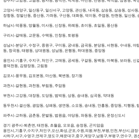
양주시-고암동, 고읍동, 광사동, 광적면, 덕계동, 마전동, 만송동, 백석읍, 삼숭동, 옥
고양시-덕양구, 일산동구, 일산서구, 고양동, 관산동, 내곡동, 삼숭동, 삼송동, 성사동,
장항동, 정발산동, 중산동, 가좌동, 구산동, 대화동, 덕이동, 주엽동, 탄현동, 일산동,
하남시-덕풍동, 망월동, 미사동, 신장동, 위례동, 초이동, 초일동, 풍산동
구리시-갈매동, 교문동, 수택동, 인창동, 토평동
성남시-분당구, 수정구, 중원구, 구미동, 궁내동, 금곡동, 분당동, 서현동, 수내동, 야탑
동, 창곡동, 태평동, 상대원동, 성남동, 은행동, 하대원동, 중앙동
용인시-기흥구, 수지구, 처인구, 고매동, 공세동, 구갈동, 동백동, 마북동, 보라동, 신갈
풍덕천동, 김량장동, 고림동
김포시-풍무동, 김포본동, 마산동, 북변동, 장기동
과천시-갈현동, 과천동, 부림동, 주암동
부천시-고강동, 대장동, 도당동, 범박동, 상동, 송내동, 심곡동, 약대동
동두천시-걸산동, 광암동, 상패동, 생연동, 소요동, 송내동, 안흥동, 중앙동, 지행동, 
파주시-교하동, 금촌동, 문발동, 법원읍, 야당동, 와동동, 운정동, 운정신도시
경기 광주시-퇴촌면, 태전동, 초월읍, 오포읍, 송정동, 곤지암읍
용인시,기흥구,수지구,처인구,오산,화성,군포,수원,의왕,부천,부평,인천,부산시,금정
사하구,서구,수영구,연제구,영도구,해운대구,중구,계양구,남동구,부평구,연수구, 권