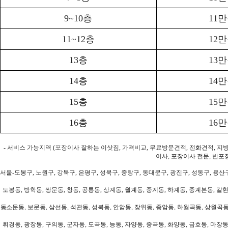
9~10층
11
11~12층
12
13층
13
14층
14
15층
15
16층
16
- 서비스 가능지역 (포장이사 잘하는 이삿짐, 가격비교, 무료방문견적, 전화견적, 지
이사, 포장이사 전문, 반포
서울-도봉구, 노원구, 강북구, 은평구, 성북구, 중랑구, 동대문구, 광진구, 성동구, 용산구
도봉동, 방학동, 쌍문동, 창동, 공릉동, 상계동, 월계동, 중계동, 하계동, 중계본동, 갈현
동소문동, 보문동, 삼선동, 석관동, 성북동, 안암동, 장위동, 종암동, 하월곡동, 상월곡동,
휘경동, 광장동, 구의동, 군자동, 도곡동, 능동, 자양동, 중곡동, 화양동, 금호동, 마장동