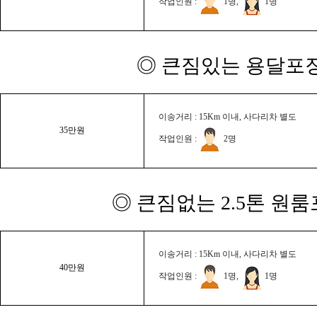
작업인원 :
1명,
1명
◎ 큰짐있는 용달포장
이송거리 : 15Km 이내, 사다리차 별도
35만원
작업인원 :
2명
◎ 큰짐없는 2.5톤 원룸
이송거리 : 15Km 이내, 사다리차 별도
40만원
작업인원 :
1명,
1명