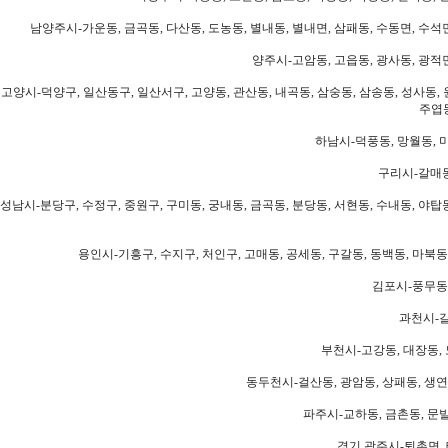
남양주시-가운동, 금곡동, 다산동, 도농동, 별내동, 별내면, 삼패동, 수동면, 수석면
양주시-고암동, 고읍동, 광사동, 광적면
고양시-덕양구, 일산동구, 일산서구, 고양동, 관산동, 내곡동, 삼숭동, 삼송동, 성사동, 
주엽동
하남시-덕풍동, 망월동, 미
구리시-갈매동
성남시-분당구, 수정구, 중원구, 구미동, 궁내동, 금곡동, 분당동, 서현동, 수내동, 야탑동
용인시-기흥구, 수지구, 처인구, 고매동, 공세동, 구갈동, 동백동, 마북동
김포시-풍무동,
과천시-갈
부천시-고강동, 대장동, 
동두천시-걸산동, 광암동, 상패동, 생연동
파주시-교하동, 금촌동, 문발
경기 광주시-퇴촌면, 