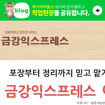
커뮤니티 > 질문과답변