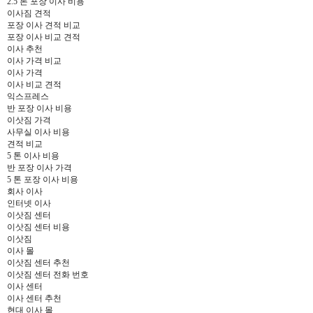
2.5 톤 포장 이사 비용
이사짐 견적
포장 이사 견적 비교
포장 이사 비교 견적
이사 추천
이사 가격 비교
이사 가격
이사 비교 견적
익스프레스
반 포장 이사 비용
이삿짐 가격
사무실 이사 비용
견적 비교
5 톤 이사 비용
반 포장 이사 가격
5 톤 포장 이사 비용
회사 이사
인터넷 이사
이삿짐 센터
이삿짐 센터 비용
이삿짐
이사 몰
이삿짐 센터 추천
이삿짐 센터 전화 번호
이사 센터
이사 센터 추천
현대 이사 몰