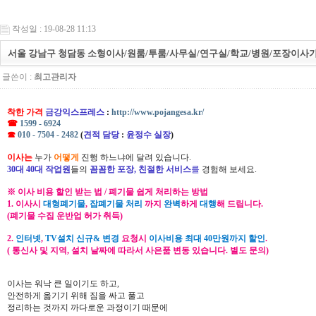
작성일 : 19-08-28 11:13
서울 강남구 청담동 소형이사/원룸/투룸/사무실/연구실/학교/병원/포장이사가
글쓴이 :
최고관리자
착한 가격
금강익스프레스
:
http://www.pojangesa.kr/
☎
1599 - 6924
☎
010 - 7504 - 2482
(
견적 담당
:
윤정수 실장
)
이사는
누가
어떻게
진행 하느냐에 달려 있습니다.
30대 40대 작업원
들의
꼼꼼한 포장, 친절한 서비스
를
경험해 보세요.
※ 이사 비용 할인 받는 법 / 폐기물 쉽게 처리하는 방법
1. 이사시
대형폐기물
,
잡폐기물 처리
까지
완벽
하게
대행
해 드립니다.
(폐기물 수집 운반업 허가 취득)
2.
인터넷
,
TV설치 신규& 변경
요청시
이사비용 최대 40만원까지 할인
.
( 통신사 및 지역, 설치 날짜에 따라서 사은품 변동 있습니다. 별도 문의)
이사는 워낙 큰 일이기도 하고,
안전하게 옮기기 위해 짐을 싸고 풀고
정리하는 것까지 까다로운 과정이기 때문에