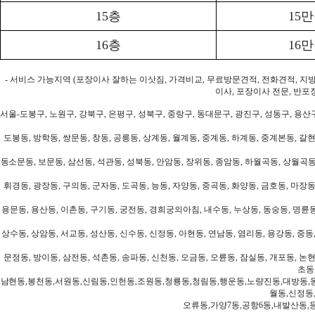
15층
15
16층
16
- 서비스 가능지역 (포장이사 잘하는 이삿짐, 가격비교, 무료방문견적, 전화견적, 지
이사, 포장이사 전문, 반포
서울-도봉구, 노원구, 강북구, 은평구, 성북구, 중랑구, 동대문구, 광진구, 성동구, 용산구
도봉동, 방학동, 쌍문동, 창동, 공릉동, 상계동, 월계동, 중계동, 하계동, 중계본동, 갈현
동소문동, 보문동, 삼선동, 석관동, 성북동, 안암동, 장위동, 종암동, 하월곡동, 상월곡동,
휘경동, 광장동, 구의동, 군자동, 도곡동, 능동, 자양동, 중곡동, 화양동, 금호동, 마장동
용문동, 용산동, 이촌동, 구기동, 궁전동, 경희궁의아침, 내수동, 누상동, 동숭동, 명륜동
상수동, 상암동, 서교동, 성산동, 신수동, 신정동, 아현동, 연남동, 염리동, 용강동, 중동,
문정동, 방이동, 삼전동, 석촌동, 송파동, 신천동, 오금동, 오륜동, 잠실동, 개포동, 논현
초동
남현동,봉천동,서원동,신림동,인헌동,조원동,청룡동,청림동,행운동,노량진동,대방동,
월동,신정동
오류동,가양7동,공항6동,내발산동,