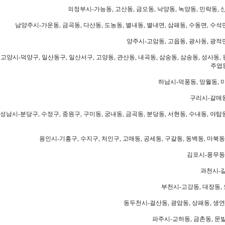
의정부시-가능동, 고산동, 금오동, 낙양동, 녹양동, 민락동, 산
남양주시-가운동, 금곡동, 다산동, 도농동, 별내동, 별내면, 삼패동, 수동면, 수석면
양주시-고암동, 고읍동, 광사동, 광적면
고양시-덕양구, 일산동구, 일산서구, 고양동, 관산동, 내곡동, 삼숭동, 삼송동, 성사동, 
주엽동
하남시-덕풍동, 망월동, 미
구리시-갈매동
성남시-분당구, 수정구, 중원구, 구미동, 궁내동, 금곡동, 분당동, 서현동, 수내동, 야탑동
용인시-기흥구, 수지구, 처인구, 고매동, 공세동, 구갈동, 동백동, 마북동
김포시-풍무동,
과천시-갈
부천시-고강동, 대장동, 
동두천시-걸산동, 광암동, 상패동, 생연동
파주시-교하동, 금촌동, 문발