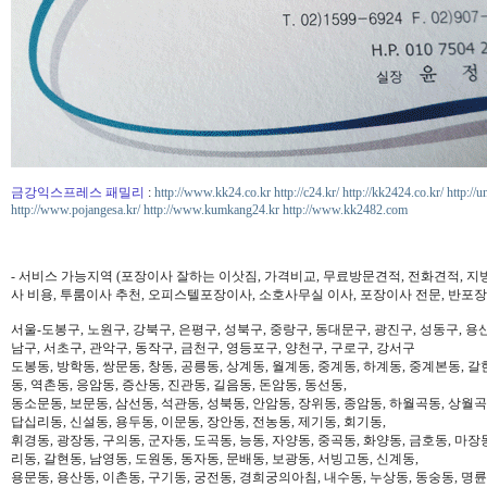
금강익스프레스 패밀리
:
http://www.kk24.co.kr
http://c24.kr/
http://kk2424.co.kr/
http://u
http://www.pojangesa.kr/
http://www.kumkang24.kr
http://www.kk2482.com
- 서비스 가능지역 (포장이사 잘하는 이삿짐, 가격비교, 무료방문견적, 전화견적, 지
사 비용, 투룸이사 추천, 오피스텔포장이사, 소호사무실 이사, 포장이사 전문, 반포장
서울-도봉구, 노원구, 강북구, 은평구, 성북구, 중랑구, 동대문구, 광진구, 성동구, 용산
남구, 서초구, 관악구, 동작구, 금천구, 영등포구, 양천구, 구로구, 강서구
도봉동, 방학동, 쌍문동, 창동, 공릉동, 상계동, 월계동, 중계동, 하계동, 중계본동, 갈
동, 역촌동, 응암동, 증산동, 진관동, 길음동, 돈암동, 동선동,
동소문동, 보문동, 삼선동, 석관동, 성북동, 안암동, 장위동, 종암동, 하월곡동, 상월곡동
답십리동, 신설동, 용두동, 이문동, 장안동, 전농동, 제기동, 회기동,
휘경동, 광장동, 구의동, 군자동, 도곡동, 능동, 자양동, 중곡동, 화양동, 금호동, 마장
리동, 갈현동, 남영동, 도원동, 동자동, 문배동, 보광동, 서빙고동, 신계동,
용문동, 용산동, 이촌동, 구기동, 궁전동, 경희궁의아침, 내수동, 누상동, 동숭동, 명륜