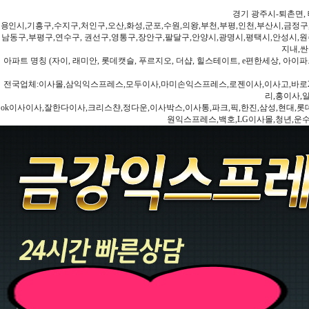
경기 광주시-퇴촌면, 
용인시,기흥구,수지구,처인구,오산,화성,군포,수원,의왕,부천,부평,인천,부산시,금정구
남동구,부평구,연수구, 권선구,영통구,장안구,팔달구,안양시,광명시,평택시,안성시,원주
지내,싼
아파트 명칭 (자이, 래미안, 롯데캣슬, 푸르지오, 더샵, 힐스테이트, e편한세상, 아이파크
전국업체:이사몰,삼익익스프레스,모두이사,마미손익스프레스,로젠이사,이사고,바로2
리,홍이사,
ok이사이사,잘한다이사,크리스챤,정다운,이사박스,이사통,파크,픽,한진,삼성,현대,롯데,파란
원익스프레스,백호,LG이사몰,청년,운수