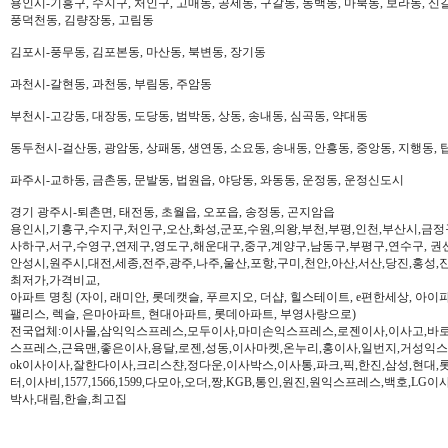
용인시-기흥구, 수지구, 처인구, 고매동, 공세동, 구갈동, 동백동, 마북동, 보라동, 신갈
풍덕천동, 김량장동, 고림동
김포시-풍무동, 김포본동, 마산동, 북변동, 장기동
과천시-갈현동, 과천동, 부림동, 주암동
부천시-고강동, 대장동, 도당동, 범박동, 상동, 송내동, 심곡동, 약대동
동두천시-걸산동, 광암동, 상패동, 생연동, 소요동, 송내동, 안흥동, 중앙동, 지행동, 
파주시-교하동, 금촌동, 문발동, 법원읍, 야당동, 와동동, 운정동, 운정신도시
경기 광주시-퇴촌면, 태전동, 초월읍, 오포읍, 송정동, 곤지암읍
용인시,기흥구,수지구,처인구,오산,화성,군포,수원,의왕,부천,부평,인천,부산시,금정
사하구,서구,수영구,연제구,영도구,해운대구,중구,계양구,남동구,부평구,연수구, 권
안성시,원주시,대전,세종,전주,광주,나주,울산,포항,구미,천안,아산,서산,당진,홍성,
최저가,가격비교,
아파트 명칭 (자이, 래미안, 롯데캣슬, 푸르지오, 더샵, 힐스테이트, e편한세상, 아이파크,
팰리스, 렉슬, 은마아파트, 현대아파트, 롯데아파트, 부영사랑으로)
전국업체:이사몰,삼익익스프레스,모두이사,마미손익스프레스,로젠이사,이사고,바로
스프레스,근육맨,좋은이사,용달,로젠,성동,이사마켓,온누리,홍이사,일번지,거성익
ok이사이사,잘한다이사,크리스챤,정다운,이사박스,이사통,파크,픽,한진,삼성,현대,
터,이사비,1577,1566,1599,다모아,오더,짱,KGB,통인,원진,원익스프레스,백호,L
박사,대림,한솔,최고집