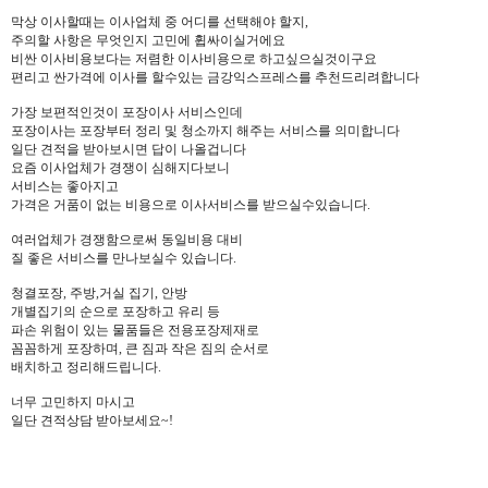
막상 이사할때는 이사업체 중 어디를 선택해야 할지,
주의할 사항은 무엇인지 고민에 휩싸이실거에요
비싼 이사비용보다는 저렴한 이사비용으로 하고싶으실것이구요
편리고 싼가격에 이사를 할수있는 금강익스프레스를 추천드리려합니다
가장 보편적인것이 포장이사 서비스인데
포장이사는 포장부터 정리 및 청소까지 해주는 서비스를 의미합니다
​일단 견적을 받아보시면 답이 나올겁니다
요즘 이사업체가 경쟁이 심해지다보니
서비스는 좋아지고
가격은 거품이 없는 비용으로 이사서비스를 받으실수있습니다.
여러업체가 경쟁함으로써 동일비용 대비
질 좋은 서비스를 만나보실수 있습니다.
청결포장, 주방,거실 집기, 안방
개별집기의 순으로 포장하고 유리 등
파손 위험이 있는 물품들은 전용포장제재로
꼼꼼하게 포장하며, 큰 짐과 작은 짐의 순서로
배치하고 정리해드립니다.
너무 고민하지 마시고
일단 견적상담 받아보세요~!