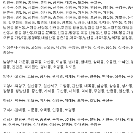
창천동, 천연동, 홍은동, 홍제동, 공덕동, 대흥동, 도화동, 동교동,
상수동, 상암동, 서교동, 성산동, 신수동, 신정동, 아현동, 연남동, 염리동, 용강동, 중동
둔촌동, 명일동, 상일동, 성내동, 암사동, 천호동, 가락동, 거여동, 마천동,
문정동, 방이동, 삼전동, 석촌동, 송파동, 신천동, 오금동, 오륜동, 잠실동, 개포동, 논
동, 압구정동, 역삼동, 일원동, 내곡동, 반포동, 방배동, 서초동, 양재동, 우면동, 잠원
남현동,봉천동,서원동,신림동,인헌동,조원동,청룡동,청림동,행운동,노량진동,대방동
산동,시흥동,당산동,대림동,문래동,신길동,양평동,목동,신월동,신정동,가리봉동,개봉
오류동,가양7동,공항6동,내발산동,등촌5동,마곡4동,발산동,내곡3동,방화2동,염창동
의정부시-가능동, 고산동, 금오동, 낙양동, 녹양동, 민락동, 산곡동, 송산동, 신곡동, 
흥선동
남양주시-가운동, 금곡동, 다산동, 도농동, 별내동, 별내면, 삼패동, 수동면, 수석면, 양
금동, 진건읍, 퇴계원면, 평내동, 호평동, 화도읍
양주시-고암동, 고읍동, 광사동, 광적면, 덕계동, 마전동, 만송동, 백석읍, 삼숭동, 옥
고양시-덕양구, 일산동구, 일산서구, 고양동, 관산동, 내곡동, 삼숭동, 삼송동, 성사동,
장항동, 정발산동, 중산동, 가좌동, 구산동, 대화동, 덕이동, 주엽동, 탄현동, 일산동,
하남시-덕풍동, 망월동, 미사동, 신장동, 위례동, 초이동, 초일동, 풍산동
구리시-갈매동, 교문동, 수택동, 인창동, 토평동
성남시-분당구, 수정구, 중원구, 구미동, 궁내동, 금곡동, 분당동, 서현동, 수내동, 야탑
동, 창곡동, 태평동, 상대원동, 성남동, 은행동, 하대원동, 중앙동