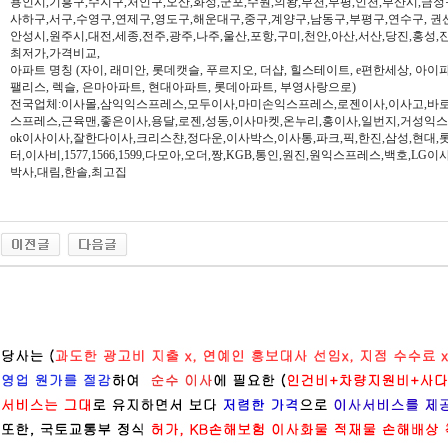
용인시,기흥구,수지구,처인구,오산,화성,군포,수원,의왕,부천,부평,인천,부산시,금정
사하구,서구,수영구,연제구,영도구,해운대구,중구,계양구,남동구,부평구,연수구, 권
안성시,원주시,대전,세종,전주,광주,나주,울산,포항,구미,천안,아산,서산,당진,홍성,
최저가,가격비교,
아파트 명칭 (자이, 래미안, 롯데캣슬, 푸르지오, 더샵, 힐스테이트, e편한세상, 아이파크,
팰리스, 렉슬, 은마아파트, 현대아파트, 롯데아파트, 부영사랑으로)
전국업체:이사몰,삼익익스프레스,모두이사,마미손익스프레스,로젠이사,이사고,바로
스프레스,근육맨,좋은이사,용달,로젠,성동,이사마켓,온누리,홍이사,일번지,거성익
ok이사이사,잘한다이사,크리스챤,정다운,이사박스,이사통,파크,픽,한진,삼성,현대,
터,이사비,1577,1566,1599,다모아,오더,짱,KGB,통인,원진,원익스프레스,백호,L
박사,대림,한솔,최고집