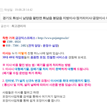
작성일 : 19-08-28 14:42
경기도 화성시 남양읍 팔탄면 화남읍 봉담읍 지방이사/장거리이사/공장이사 
글쓴이 :
최고관리자
착한 가격
금강익스프레스
:
http://www.pojangesa.kr/
☎
1599 - 6924
☎
010 - 7504 - 2482
(
견적 담당
:
윤정수 실장
)
이사는
누가
어떻게
진행 하느냐에 달려 있습니다.
30대 40대 작업원
들의
꼼꼼한 포장, 친절한 서비스
를
경험해 보세요.
※ 이사 비용 할인 받는 법 / 폐기물 쉽게 처리하는 방법
1. 이사시
대형폐기물
,
잡폐기물 처리
까지
완벽
하게
대행
해 드립니다.
(폐기물 수집 운반업 허가 취득)
2.
인터넷
,
TV설치 신규& 변경
요청시
이사비용 최대 40만원까지 할인
.
( 통신사 및 지역, 설치 날짜에 따라서 사은품 변동 있습니다. 별도 문의)
사람들은 이사를 할려고 하면
포장이사업체를 검색을 통해서 여기저기 알아보고
포장이사업체를 통해 쉽게 포장이사를 합니다.