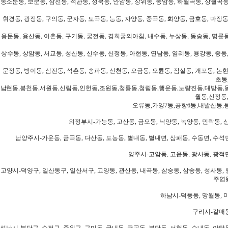
동소문동, 보문동, 삼선동, 석관동, 성북동, 안암동, 장위동, 종암동, 하월곡동, 상월곡동,
휘경동, 광장동, 구의동, 군자동, 도곡동, 능동, 자양동, 중곡동, 화양동, 금호동, 마장동
용문동, 용산동, 이촌동, 구기동, 궁전동, 경희궁의아침, 내수동, 누상동, 동숭동, 명륜동
상수동, 상암동, 서교동, 성산동, 신수동, 신정동, 아현동, 연남동, 염리동, 용강동, 중동,
문정동, 방이동, 삼전동, 석촌동, 송파동, 신천동, 오금동, 오륜동, 잠실동, 개포동, 논현
초동
남현동,봉천동,서원동,신림동,인헌동,조원동,청룡동,청림동,행운동,노량진동,대방동,
월동,신정동
오류동,가양7동,공항6동,내발산동,
의정부시-가능동, 고산동, 금오동, 낙양동, 녹양동, 민락동, 산
남양주시-가운동, 금곡동, 다산동, 도농동, 별내동, 별내면, 삼패동, 수동면, 수석면
양주시-고암동, 고읍동, 광사동, 광적면
고양시-덕양구, 일산동구, 일산서구, 고양동, 관산동, 내곡동, 삼숭동, 삼송동, 성사동, 
주엽동
하남시-덕풍동, 망월동, 미
구리시-갈매동
성남시-분당구, 수정구, 중원구, 구미동, 궁내동, 금곡동, 분당동, 서현동, 수내동, 야탑동