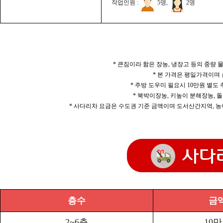
작업인원 :
5명,
2명
* 큰짐이라 함은 장농, 냉장고 등의 중량
* 본 가격은 평일가격이며
* 주방 도우미 필요시 10만원 별도
* 북박이장농, 키높이 분해장농, 돌
* 사다리차 요금은 수도권 기준 금액이며 도서산간지역, 농
층수
금
2~6층
10