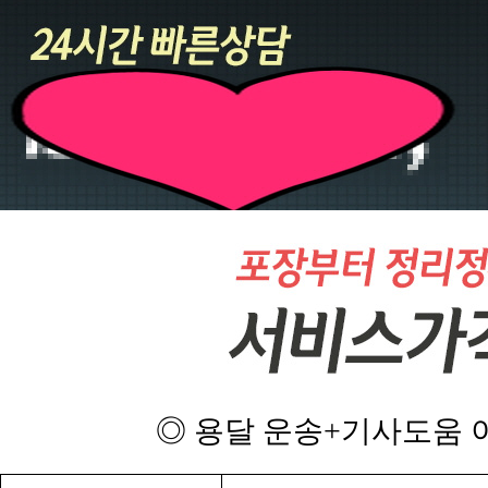
◎ 용달 운송+기사도움 이