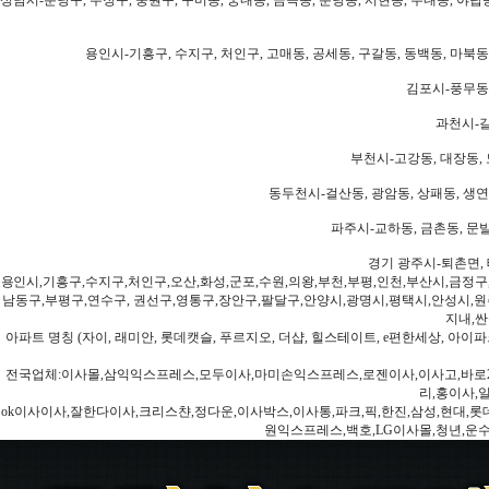
용인시-기흥구, 수지구, 처인구, 고매동, 공세동, 구갈동, 동백동, 마북동
김포시-풍무동,
과천시-갈
부천시-고강동, 대장동, 
동두천시-걸산동, 광암동, 상패동, 생연동
파주시-교하동, 금촌동, 문발
경기 광주시-퇴촌면, 
용인시,기흥구,수지구,처인구,오산,화성,군포,수원,의왕,부천,부평,인천,부산시,금정구
남동구,부평구,연수구, 권선구,영통구,장안구,팔달구,안양시,광명시,평택시,안성시,원주
지내,싼
아파트 명칭 (자이, 래미안, 롯데캣슬, 푸르지오, 더샵, 힐스테이트, e편한세상, 아이파크
전국업체:이사몰,삼익익스프레스,모두이사,마미손익스프레스,로젠이사,이사고,바로2
리,홍이사,
ok이사이사,잘한다이사,크리스챤,정다운,이사박스,이사통,파크,픽,한진,삼성,현대,롯데,파란
원익스프레스,백호,LG이사몰,청년,운수