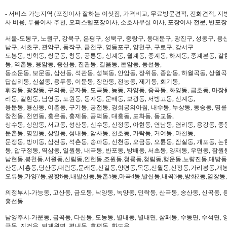
- 서비스 가능지역 (포장이사 잘하는 이삿짐, 가격비교, 무료방문견적, 전화견적, 지
사 비용, 투룸이사 추천, 오피스텔포장이사, 소호사무실 이사, 포장이사 전문, 반포장
서울-도봉구, 노원구, 강북구, 은평구, 성북구, 중랑구, 동대문구, 광진구, 성동구, 용산
남구, 서초구, 관악구, 동작구, 금천구, 영등포구, 양천구, 구로구, 강서구
도봉동, 방학동, 쌍문동, 창동, 공릉동, 상계동, 월계동, 중계동, 하계동, 중계본동, 갈
동, 역촌동, 응암동, 증산동, 진관동, 길음동, 돈암동, 동선동,
동소문동, 보문동, 삼선동, 석관동, 성북동, 안암동, 장위동, 종암동, 하월곡동, 상월곡동
답십리동, 신설동, 용두동, 이문동, 장안동, 전농동, 제기동, 회기동,
휘경동, 광장동, 구의동, 군자동, 도곡동, 능동, 자양동, 중곡동, 화양동, 금호동, 마장
리동, 갈현동, 남영동, 도원동, 동자동, 문배동, 보광동, 서빙고동, 신계동,
용문동, 용산동, 이촌동, 구기동, 궁전동, 경희궁의아침, 내수동, 누상동, 동숭동, 명륜
창천동, 천연동, 홍은동, 홍제동, 공덕동, 대흥동, 도화동, 동교동,
상수동, 상암동, 서교동, 성산동, 신수동, 신정동, 아현동, 연남동, 염리동, 용강동, 중동
둔촌동, 명일동, 상일동, 성내동, 암사동, 천호동, 가락동, 거여동, 마천동,
문정동, 방이동, 삼전동, 석촌동, 송파동, 신천동, 오금동, 오륜동, 잠실동, 개포동, 논
동, 압구정동, 역삼동, 일원동, 내곡동, 반포동, 방배동, 서초동, 양재동, 우면동, 잠원
남현동,봉천동,서원동,신림동,인헌동,조원동,청룡동,청림동,행운동,노량진동,대방동
산동,시흥동,당산동,대림동,문래동,신길동,양평동,목동,신월동,신정동,가리봉동,개봉
오류동,가양7동,공항6동,내발산동,등촌5동,마곡4동,발산동,내곡3동,방화2동,염창동
의정부시-가능동, 고산동, 금오동, 낙양동, 녹양동, 민락동, 산곡동, 송산동, 신곡동, 
흥선동
남양주시-가운동, 금곡동, 다산동, 도농동, 별내동, 별내면, 삼패동, 수동면, 수석면, 양
금동, 진건읍, 퇴계원면, 평내동, 호평동, 화도읍