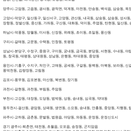
양주시-고암동, 고읍동, 광사동, 광적면, 덕계동, 마전동, 만송동, 백석읍, 삼숭동, 옥
고양시-덕양구, 일산동구, 일산서구, 고양동, 관산동, 내곡동, 삼숭동, 삼송동, 성사동,
장항동, 정발산동, 중산동, 가좌동, 구산동, 대화동, 덕이동, 주엽동, 탄현동, 일산동,
하남시-덕풍동, 망월동, 미사동, 신장동, 위례동, 초이동, 초일동, 풍산동
구리시-갈매동, 교문동, 수택동, 인창동, 토평동
성남시-분당구, 수정구, 중원구, 구미동, 궁내동, 금곡동, 분당동, 서현동, 수내동, 야탑
동, 창곡동, 태평동, 상대원동, 성남동, 은행동, 하대원동, 중앙동
용인시-기흥구, 수지구, 처인구, 고매동, 공세동, 구갈동, 동백동, 마북동, 보라동, 신갈
풍덕천동, 김량장동, 고림동
김포시-풍무동, 김포본동, 마산동, 북변동, 장기동
과천시-갈현동, 과천동, 부림동, 주암동
부천시-고강동, 대장동, 도당동, 범박동, 상동, 송내동, 심곡동, 약대동
동두천시-걸산동, 광암동, 상패동, 생연동, 소요동, 송내동, 안흥동, 중앙동, 지행동, 
파주시-교하동, 금촌동, 문발동, 법원읍, 야당동, 와동동, 운정동, 운정신도시
경기 광주시-퇴촌면, 태전동, 초월읍, 오포읍, 송정동, 곤지암읍