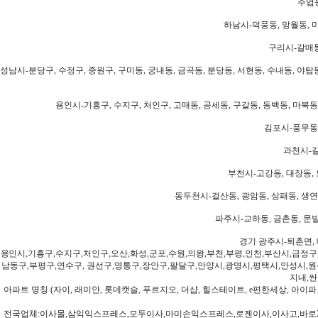
주엽동
하남시-덕풍동, 망월동, 미
구리시-갈매동
성남시-분당구, 수정구, 중원구, 구미동, 궁내동, 금곡동, 분당동, 서현동, 수내동, 야탑동
용인시-기흥구, 수지구, 처인구, 고매동, 공세동, 구갈동, 동백동, 마북동
김포시-풍무동,
과천시-갈
부천시-고강동, 대장동, 
동두천시-걸산동, 광암동, 상패동, 생연동
파주시-교하동, 금촌동, 문발
경기 광주시-퇴촌면, 
용인시,기흥구,수지구,처인구,오산,화성,군포,수원,의왕,부천,부평,인천,부산시,금정구
남동구,부평구,연수구, 권선구,영통구,장안구,팔달구,안양시,광명시,평택시,안성시,원주
지내,싼
아파트 명칭 (자이, 래미안, 롯데캣슬, 푸르지오, 더샵, 힐스테이트, e편한세상, 아이파크
전국업체:이사몰,삼익익스프레스,모두이사,마미손익스프레스,로젠이사,이사고,바로2