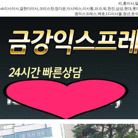
리,홍이사,
ok이사이사,잘한다이사,크리스챤,정다운,이사박스,이사통,파크,픽,한진,삼성,현대,롯데,파란
원익스프레스,백호,LG이사몰,청년,운수