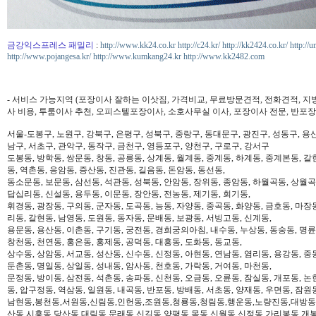
금강익스프레스 패밀리
:
http://www.kk24.co.kr
http://c24.kr/
http://kk2424.co.kr/
http://u
http://www.pojangesa.kr/
http://www.kumkang24.kr
http://www.kk2482.com
- 서비스 가능지역 (포장이사 잘하는 이삿짐, 가격비교, 무료방문견적, 전화견적, 지
사 비용, 투룸이사 추천, 오피스텔포장이사, 소호사무실 이사, 포장이사 전문, 반포장
서울-도봉구, 노원구, 강북구, 은평구, 성북구, 중랑구, 동대문구, 광진구, 성동구, 용산
남구, 서초구, 관악구, 동작구, 금천구, 영등포구, 양천구, 구로구, 강서구
도봉동, 방학동, 쌍문동, 창동, 공릉동, 상계동, 월계동, 중계동, 하계동, 중계본동, 갈
동, 역촌동, 응암동, 증산동, 진관동, 길음동, 돈암동, 동선동,
동소문동, 보문동, 삼선동, 석관동, 성북동, 안암동, 장위동, 종암동, 하월곡동, 상월곡동
답십리동, 신설동, 용두동, 이문동, 장안동, 전농동, 제기동, 회기동,
휘경동, 광장동, 구의동, 군자동, 도곡동, 능동, 자양동, 중곡동, 화양동, 금호동, 마장
리동, 갈현동, 남영동, 도원동, 동자동, 문배동, 보광동, 서빙고동, 신계동,
용문동, 용산동, 이촌동, 구기동, 궁전동, 경희궁의아침, 내수동, 누상동, 동숭동, 명륜
창천동, 천연동, 홍은동, 홍제동, 공덕동, 대흥동, 도화동, 동교동,
상수동, 상암동, 서교동, 성산동, 신수동, 신정동, 아현동, 연남동, 염리동, 용강동, 중동
둔촌동, 명일동, 상일동, 성내동, 암사동, 천호동, 가락동, 거여동, 마천동,
문정동, 방이동, 삼전동, 석촌동, 송파동, 신천동, 오금동, 오륜동, 잠실동, 개포동, 논
동, 압구정동, 역삼동, 일원동, 내곡동, 반포동, 방배동, 서초동, 양재동, 우면동, 잠원
남현동,봉천동,서원동,신림동,인헌동,조원동,청룡동,청림동,행운동,노량진동,대방동
산동,시흥동,당산동,대림동,문래동,신길동,양평동,목동,신월동,신정동,가리봉동,개봉