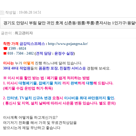
작성일 : 19-08-28 14:51
경기도 안양시 부림 달안 귀인 호계 신촌동/원룸/투룸/혼자사는 1인가구/용달
글쓴이 :
최고관리자
착한 가격
금강익스프레스
:
http://www.pojangesa.kr/
☎
1599 - 6924
☎
010 - 7504 - 2482
(
견적 담당
:
윤정수 실장
)
이사는
누가
어떻게
진행 하느냐에 달려 있습니다.
30대 40대 작업원
들의
꼼꼼한 포장, 친절한 서비스
를
경험해 보세요.
※ 이사 비용 할인 받는 법 / 폐기물 쉽게 처리하는 방법
1. 이사시
대형폐기물
,
잡폐기물 처리
까지
완벽
하게
대행
해 드립니다.
(폐기물 수집 운반업 허가 취득)
2.
인터넷
,
TV설치 신규& 변경
요청시
이사비용 최대 40만원까지 할인
.
( 통신사 및 지역, 설치 날짜에 따라서 사은품 변동 있습니다. 별도 문의)
이사계획 어떻게들 하고계신가요?
여기저기 전화를 해서 가격 및 무료견적상담을
받으시는게 제일 무난하고 좋습니다