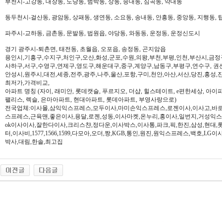
부천시-고강동, 대장동, 도당동, 범박동, 상동, 송내동, 심곡동, 약대동
동두천시-걸산동, 광암동, 상패동, 생연동, 소요동, 송내동, 안흥동, 중앙동, 지행동, 
파주시-교하동, 금촌동, 문발동, 법원읍, 야당동, 와동동, 운정동, 운정신도시
경기 광주시-퇴촌면, 태전동, 초월읍, 오포읍, 송정동, 곤지암읍
용인시,기흥구,수지구,처인구,오산,화성,군포,수원,의왕,부천,부평,인천,부산시,금정
사하구,서구,수영구,연제구,영도구,해운대구,중구,계양구,남동구,부평구,연수구, 권
안성시,원주시,대전,세종,전주,광주,나주,울산,포항,구미,천안,아산,서산,당진,홍성,
최저가,가격비교,
아파트 명칭 (자이, 래미안, 롯데캣슬, 푸르지오, 더샵, 힐스테이트, e편한세상, 아이파크,
팰리스, 렉슬, 은마아파트, 현대아파트, 롯데아파트, 부영사랑으로)
전국업체:이사몰,삼익익스프레스,모두이사,마미손익스프레스,로젠이사,이사고,바로
스프레스,근육맨,좋은이사,용달,로젠,성동,이사마켓,온누리,홍이사,일번지,거성익
ok이사이사,잘한다이사,크리스챤,정다운,이사박스,이사통,파크,픽,한진,삼성,현대,
터,이사비,1577,1566,1599,다모아,오더,짱,KGB,통인,원진,원익스프레스,백호,L
박사,대림,한솔,최고집