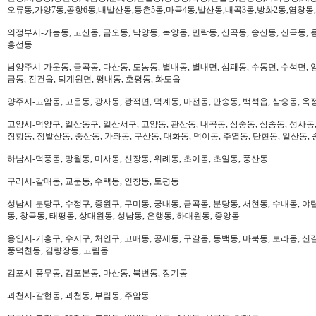
오류동,가양7동,공항6동,내발산동,등촌5동,마곡4동,발산동,내곡3동,방화2동,염창동
의정부시-가능동, 고산동, 금오동, 낙양동, 녹양동, 민락동, 산곡동, 송산동, 신곡동, 
흥선동
남양주시-가운동, 금곡동, 다산동, 도농동, 별내동, 별내면, 삼패동, 수동면, 수석면, 양
금동, 진건읍, 퇴계원면, 평내동, 호평동, 화도읍
양주시-고암동, 고읍동, 광사동, 광적면, 덕계동, 마전동, 만송동, 백석읍, 삼숭동, 옥
고양시-덕양구, 일산동구, 일산서구, 고양동, 관산동, 내곡동, 삼숭동, 삼송동, 성사동,
장항동, 정발산동, 중산동, 가좌동, 구산동, 대화동, 덕이동, 주엽동, 탄현동, 일산동,
하남시-덕풍동, 망월동, 미사동, 신장동, 위례동, 초이동, 초일동, 풍산동
구리시-갈매동, 교문동, 수택동, 인창동, 토평동
성남시-분당구, 수정구, 중원구, 구미동, 궁내동, 금곡동, 분당동, 서현동, 수내동, 야탑
동, 창곡동, 태평동, 상대원동, 성남동, 은행동, 하대원동, 중앙동
용인시-기흥구, 수지구, 처인구, 고매동, 공세동, 구갈동, 동백동, 마북동, 보라동, 신갈
풍덕천동, 김량장동, 고림동
김포시-풍무동, 김포본동, 마산동, 북변동, 장기동
과천시-갈현동, 과천동, 부림동, 주암동