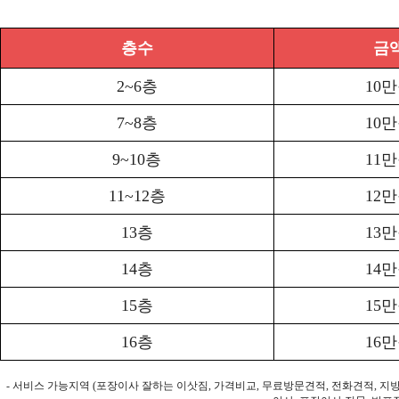
층수
금
2~6층
10
7~8층
10
9~10층
11
11~12층
12
13층
13
14층
14
15층
15
16층
16
- 서비스 가능지역 (포장이사 잘하는 이삿짐, 가격비교, 무료방문견적, 전화견적, 지