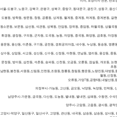
이사, 포장이사 전문, 반포
서울-도봉구, 노원구, 강북구, 은평구, 성북구, 중랑구, 동대문구, 광진구, 성동구, 용산구
도봉동, 방학동, 쌍문동, 창동, 공릉동, 상계동, 월계동, 중계동, 하계동, 중계본동, 갈현
동소문동, 보문동, 삼선동, 석관동, 성북동, 안암동, 장위동, 종암동, 하월곡동, 상월곡동,
휘경동, 광장동, 구의동, 군자동, 도곡동, 능동, 자양동, 중곡동, 화양동, 금호동, 마장동
용문동, 용산동, 이촌동, 구기동, 궁전동, 경희궁의아침, 내수동, 누상동, 동숭동, 명륜동
상수동, 상암동, 서교동, 성산동, 신수동, 신정동, 아현동, 연남동, 염리동, 용강동, 중동,
문정동, 방이동, 삼전동, 석촌동, 송파동, 신천동, 오금동, 오륜동, 잠실동, 개포동, 논현
초동
남현동,봉천동,서원동,신림동,인헌동,조원동,청룡동,청림동,행운동,노량진동,대방동,
월동,신정동
오류동,가양7동,공항6동,내발산동,
의정부시-가능동, 고산동, 금오동, 낙양동, 녹양동, 민락동, 산
남양주시-가운동, 금곡동, 다산동, 도농동, 별내동, 별내면, 삼패동, 수동면, 수석면
양주시-고암동, 고읍동, 광사동, 광적면
고양시-덕양구, 일산동구, 일산서구, 고양동, 관산동, 내곡동, 삼숭동, 삼송동, 성사동, 