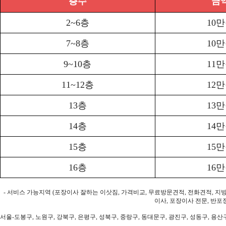
층수
금
2~6층
10
7~8층
10
9~10층
11
11~12층
12
13층
13
14층
14
15층
15
16층
16
- 서비스 가능지역 (포장이사 잘하는 이삿짐, 가격비교, 무료방문견적, 전화견적, 지
이사, 포장이사 전문, 반포
서울-도봉구, 노원구, 강북구, 은평구, 성북구, 중랑구, 동대문구, 광진구, 성동구, 용산구