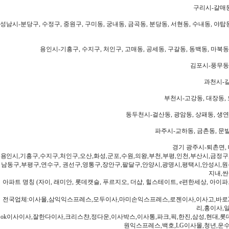
구리시-갈매동
성남시-분당구, 수정구, 중원구, 구미동, 궁내동, 금곡동, 분당동, 서현동, 수내동, 야탑동
용인시-기흥구, 수지구, 처인구, 고매동, 공세동, 구갈동, 동백동, 마북동
김포시-풍무동,
과천시-갈
부천시-고강동, 대장동, 
동두천시-걸산동, 광암동, 상패동, 생연동
파주시-교하동, 금촌동, 문발
경기 광주시-퇴촌면, 
용인시,기흥구,수지구,처인구,오산,화성,군포,수원,의왕,부천,부평,인천,부산시,금정구
남동구,부평구,연수구, 권선구,영통구,장안구,팔달구,안양시,광명시,평택시,안성시,원주
지내,싼
아파트 명칭 (자이, 래미안, 롯데캣슬, 푸르지오, 더샵, 힐스테이트, e편한세상, 아이파크
전국업체:이사몰,삼익익스프레스,모두이사,마미손익스프레스,로젠이사,이사고,바로2
리,홍이사,
ok이사이사,잘한다이사,크리스챤,정다운,이사박스,이사통,파크,픽,한진,삼성,현대,롯데,파란
원익스프레스,백호,LG이사몰,청년,운수