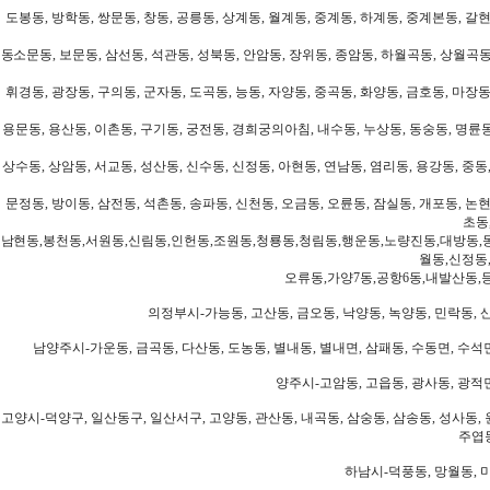
도봉동, 방학동, 쌍문동, 창동, 공릉동, 상계동, 월계동, 중계동, 하계동, 중계본동, 갈현
동소문동, 보문동, 삼선동, 석관동, 성북동, 안암동, 장위동, 종암동, 하월곡동, 상월곡동,
휘경동, 광장동, 구의동, 군자동, 도곡동, 능동, 자양동, 중곡동, 화양동, 금호동, 마장동
용문동, 용산동, 이촌동, 구기동, 궁전동, 경희궁의아침, 내수동, 누상동, 동숭동, 명륜동
상수동, 상암동, 서교동, 성산동, 신수동, 신정동, 아현동, 연남동, 염리동, 용강동, 중동,
문정동, 방이동, 삼전동, 석촌동, 송파동, 신천동, 오금동, 오륜동, 잠실동, 개포동, 논현
초동
남현동,봉천동,서원동,신림동,인헌동,조원동,청룡동,청림동,행운동,노량진동,대방동,
월동,신정동
오류동,가양7동,공항6동,내발산동,
의정부시-가능동, 고산동, 금오동, 낙양동, 녹양동, 민락동, 산
남양주시-가운동, 금곡동, 다산동, 도농동, 별내동, 별내면, 삼패동, 수동면, 수석면
양주시-고암동, 고읍동, 광사동, 광적면
고양시-덕양구, 일산동구, 일산서구, 고양동, 관산동, 내곡동, 삼숭동, 삼송동, 성사동, 
주엽동
하남시-덕풍동, 망월동, 미