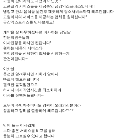
가성비 갑이라해도 과언이 아닌곳!!
고품질의 서비스들을 제공중인 금강익스프레스입니다!!
냉장고 안의 음식을 옮긴후 깨끗하게 청소서비스까지 해드린답니다
고퀄리티의 서비스를 제공하는 업체를 원하십니까?
금강익스프레스를 만나보세요!
계약을 잘 마무하셨다면 이사하는 당일날
전문직원분들과
이사진행을 하시면 된답니다!
원하는 내용의 서비스와
견적금액을 선택하여 업체를 선정하는게
관건이랍니다~
이삿날
동선만 알려주시면 저희가 알아서
빠르게 해드린답니다!
필요한 움직임만으로
하시니 이사작업시간을 최소화하여
이사를 진행해드립니다~
도우미 주방아주머니도 경력이 오래되신분이라
꼼꼼하고 정리를 깔끔하게 해드립니다*^^*
맘에 드는 이사업체
보다 좋은 서비스를 비교를 통해
충분히 고르실수 있다고 합니다