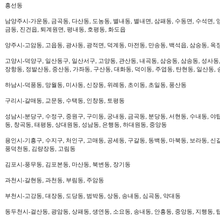
흥선동
남양주시-가운동, 금곡동, 다산동, 도농동, 별내동, 별내면, 삼패동, 수동면, 수석면, 양
금동, 진건읍, 퇴계원면, 평내동, 호평동, 화도읍
양주시-고암동, 고읍동, 광사동, 광적면, 덕계동, 마전동, 만송동, 백석읍, 삼숭동, 옥
고양시-덕양구, 일산동구, 일산서구, 고양동, 관산동, 내곡동, 삼숭동, 삼송동, 성사동,
장항동, 정발산동, 중산동, 가좌동, 구산동, 대화동, 덕이동, 주엽동, 탄현동, 일산동,
하남시-덕풍동, 망월동, 미사동, 신장동, 위례동, 초이동, 초일동, 풍산동
구리시-갈매동, 교문동, 수택동, 인창동, 토평동
성남시-분당구, 수정구, 중원구, 구미동, 궁내동, 금곡동, 분당동, 서현동, 수내동, 야탑
동, 창곡동, 태평동, 상대원동, 성남동, 은행동, 하대원동, 중앙동
용인시-기흥구, 수지구, 처인구, 고매동, 공세동, 구갈동, 동백동, 마북동, 보라동, 신갈
풍덕천동, 김량장동, 고림동
김포시-풍무동, 김포본동, 마산동, 북변동, 장기동
과천시-갈현동, 과천동, 부림동, 주암동
부천시-고강동, 대장동, 도당동, 범박동, 상동, 송내동, 심곡동, 약대동
동두천시-걸산동, 광암동, 상패동, 생연동, 소요동, 송내동, 안흥동, 중앙동, 지행동, 