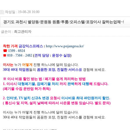
작성일 : 19-08-28 16:00
경기도 과천시 별양동/문원동 원룸/투룸/오피스텔/포장이사 잘하는업체~!
글쓴이 :
최고관리자
착한 가격
금강익스프레스
:
http://www.pojangesa.kr/
☎
1599 - 6924
☎
010 - 7504 - 2482
(
견적 담당
:
윤정수 실장
)
이사는
누가
어떻게
진행 하느냐에 달려 있습니다.
30대 40대 작업원
들의
꼼꼼한 포장, 친절한 서비스
를
경험해 보세요.
※ 이사 비용 할인 받는 법 / 폐기물 쉽게 처리하는 방법
1. 이사시
대형폐기물
,
잡폐기물 처리
까지
완벽
하게
대행
해 드립니다.
(폐기물 수집 운반업 허가 취득)
2.
인터넷
,
TV설치 신규& 변경
요청시
이사비용 최대 40만원까지 할인
.
( 통신사 및 지역, 설치 날짜에 따라서 사은품 변동 있습니다. 별도 문의)
이사는 누가 어떻게 진행 하느냐에 달려 있습니다.
​30대 40대 작업원들의 꼼꼼한 포장, 친절한 서비스를 경험해 보세요.