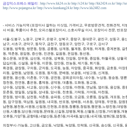
금강익스프레스 패밀리
:
http://www.kk24.co.kr
http://c24.kr/
http://kk2424.co.kr/
http://u
http://www.pojangesa.kr/
http://www.kumkang24.kr
http://www.kk2482.com
- 서비스 가능지역 (포장이사 잘하는 이삿짐, 가격비교, 무료방문견적, 전화견적, 지
사 비용, 투룸이사 추천, 오피스텔포장이사, 소호사무실 이사, 포장이사 전문, 반포장
서울-도봉구, 노원구, 강북구, 은평구, 성북구, 중랑구, 동대문구, 광진구, 성동구, 용산
남구, 서초구, 관악구, 동작구, 금천구, 영등포구, 양천구, 구로구, 강서구
도봉동, 방학동, 쌍문동, 창동, 공릉동, 상계동, 월계동, 중계동, 하계동, 중계본동, 갈
동, 역촌동, 응암동, 증산동, 진관동, 길음동, 돈암동, 동선동,
동소문동, 보문동, 삼선동, 석관동, 성북동, 안암동, 장위동, 종암동, 하월곡동, 상월곡동
답십리동, 신설동, 용두동, 이문동, 장안동, 전농동, 제기동, 회기동,
휘경동, 광장동, 구의동, 군자동, 도곡동, 능동, 자양동, 중곡동, 화양동, 금호동, 마장
리동, 갈현동, 남영동, 도원동, 동자동, 문배동, 보광동, 서빙고동, 신계동,
용문동, 용산동, 이촌동, 구기동, 궁전동, 경희궁의아침, 내수동, 누상동, 동숭동, 명륜
창천동, 천연동, 홍은동, 홍제동, 공덕동, 대흥동, 도화동, 동교동,
상수동, 상암동, 서교동, 성산동, 신수동, 신정동, 아현동, 연남동, 염리동, 용강동, 중동
둔촌동, 명일동, 상일동, 성내동, 암사동, 천호동, 가락동, 거여동, 마천동,
문정동, 방이동, 삼전동, 석촌동, 송파동, 신천동, 오금동, 오륜동, 잠실동, 개포동, 논
동, 압구정동, 역삼동, 일원동, 내곡동, 반포동, 방배동, 서초동, 양재동, 우면동, 잠원
남현동,봉천동,서원동,신림동,인헌동,조원동,청룡동,청림동,행운동,노량진동,대방동
산동,시흥동,당산동,대림동,문래동,신길동,양평동,목동,신월동,신정동,가리봉동,개봉
오류동,가양7동,공항6동,내발산동,등촌5동,마곡4동,발산동,내곡3동,방화2동,염창동
의정부시-가능동, 고산동, 금오동, 낙양동, 녹양동, 민락동, 산곡동, 송산동, 신곡동, 