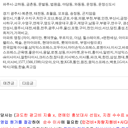
파주시-교하동, 금촌동, 문발동, 법원읍, 야당동, 와동동, 운정동, 운정신도시
경기 광주시-퇴촌면, 태전동, 초월읍, 오포읍, 송정동, 곤지암읍
용인시,기흥구,수지구,처인구,오산,화성,군포,수원,의왕,부천,부평,인천,부산시,금정
사하구,서구,수영구,연제구,영도구,해운대구,중구,계양구,남동구,부평구,연수구, 권
안성시,원주시,대전,세종,전주,광주,나주,울산,포항,구미,천안,아산,서산,당진,홍성,
최저가,가격비교,
아파트 명칭 (자이, 래미안, 롯데캣슬, 푸르지오, 더샵, 힐스테이트, e편한세상, 아이파크,
팰리스, 렉슬, 은마아파트, 현대아파트, 롯데아파트, 부영사랑으로)
전국업체:이사몰,삼익익스프레스,모두이사,마미손익스프레스,로젠이사,이사고,바로
스프레스,근육맨,좋은이사,용달,로젠,성동,이사마켓,온누리,홍이사,일번지,거성익
ok이사이사,잘한다이사,크리스챤,정다운,이사박스,이사통,파크,픽,한진,삼성,현대,
터,이사비,1577,1566,1599,다모아,오더,짱,KGB,통인,원진,원익스프레스,백호,L
박사,대림,한솔,최고집