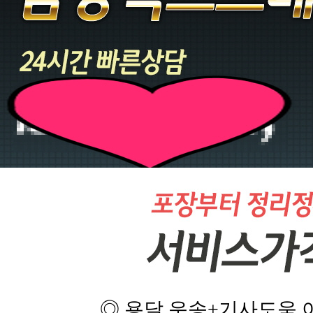
◎ 용달 운송+기사도움 이