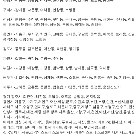
하남시-덕풍동, 망월동, 미사동, 신장동, 위례동, 초이동, 초일동, 풍산동
구리시-갈매동, 교문동, 수택동, 인창동, 토평동
성남시-분당구, 수정구, 중원구, 구미동, 궁내동, 금곡동, 분당동, 서현동, 수내동, 야탑
동, 창곡동, 태평동, 상대원동, 성남동, 은행동, 하대원동, 중앙동
용인시-기흥구, 수지구, 처인구, 고매동, 공세동, 구갈동, 동백동, 마북동, 보라동, 신갈
풍덕천동, 김량장동, 고림동
김포시-풍무동, 김포본동, 마산동, 북변동, 장기동
과천시-갈현동, 과천동, 부림동, 주암동
부천시-고강동, 대장동, 도당동, 범박동, 상동, 송내동, 심곡동, 약대동
동두천시-걸산동, 광암동, 상패동, 생연동, 소요동, 송내동, 안흥동, 중앙동, 지행동, 
파주시-교하동, 금촌동, 문발동, 법원읍, 야당동, 와동동, 운정동, 운정신도시
경기 광주시-퇴촌면, 태전동, 초월읍, 오포읍, 송정동, 곤지암읍
용인시,기흥구,수지구,처인구,오산,화성,군포,수원,의왕,부천,부평,인천,부산시,금정
사하구,서구,수영구,연제구,영도구,해운대구,중구,계양구,남동구,부평구,연수구, 권
안성시,원주시,대전,세종,전주,광주,나주,울산,포항,구미,천안,아산,서산,당진,홍성,
최저가,가격비교,
아파트 명칭 (자이, 래미안, 롯데캣슬, 푸르지오, 더샵, 힐스테이트, e편한세상, 아이파크,
팰리스, 렉슬, 은마아파트, 현대아파트, 롯데아파트, 부영사랑으로)
전국업체:이사몰,삼익익스프레스,모두이사,마미손익스프레스,로젠이사,이사고,바로