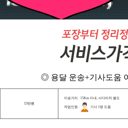
◎ 용달 운송+기사도움 이
이송거리 : 15Km 이내, 사다리차 별도
15만원
작업인원 :
기사 1명 도움