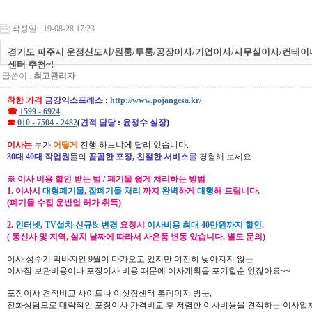
작성일 : 19-08-28 17:23
경기도 파주시 운정신도시/원룸/투룸/공장이사/기업이사/사무실이사/컨테이
센터 추천~!
글쓴이 :
최고관리자
착한 가격
금강익스프레스
:
http://www.pojangesa.kr/
☎
1599 - 6924
☎
010 - 7504 - 2482
(
견적 담당
:
윤정수 실장
)
이사는
누가
어떻게
진행 하느냐에 달려 있습니다.
30대 40대 작업원
들의
꼼꼼한 포장, 친절한 서비스
를
경험해 보세요.
※ 이사 비용 할인 받는 법 / 폐기물 쉽게 처리하는 방법
1. 이사시
대형폐기물
,
잡폐기물 처리
까지
완벽
하게
대행
해 드립니다.
(폐기물 수집 운반업 허가 취득)
2.
인터넷
,
TV설치 신규& 변경
요청시
이사비용 최대 40만원까지 할인
.
( 통신사 및 지역, 설치 날짜에 따라서 사은품 변동 있습니다. 별도 문의)
이사 성수기 막바지인 9월이 다가오고 있지만 여전히 낮아지지 않는
이사짐 보관비용이나 포장이사 비용 때문에 이사계획을 포기할순 없잖아요~~
포장이사 견적비교 사이트나 이삿짐센터 홈페이지 방문,
전화상담으로 대략적인 포장이사 가격비교 후 저렴한 이사비용을 견적하는 이사업