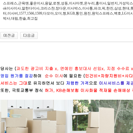
스프레스,근육맨,좋은이사,용달,로젠,성동,이사마켓,온누리,홍이사,일번지,거성익
ok이사이사,잘한다이사,크리스챤,정다운,이사박스,이사통,파크,픽,한진,삼성,현대,
터,이사비,1577,1566,1599,다모아,오더,짱,KGB,통인,원진,원익스프레스,백호,L
박사,대림,한솔,최고집