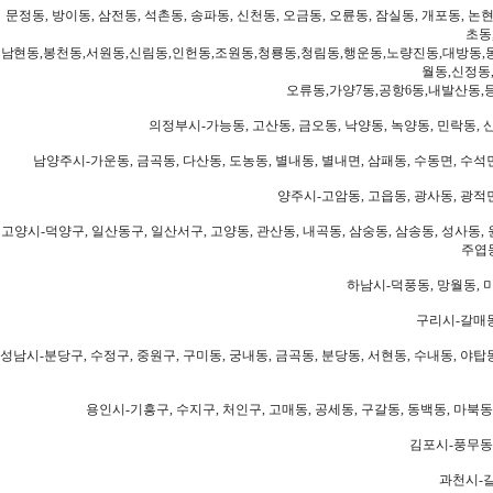
문정동, 방이동, 삼전동, 석촌동, 송파동, 신천동, 오금동, 오륜동, 잠실동, 개포동, 논현
초동
남현동,봉천동,서원동,신림동,인헌동,조원동,청룡동,청림동,행운동,노량진동,대방동,
월동,신정동
오류동,가양7동,공항6동,내발산동,
의정부시-가능동, 고산동, 금오동, 낙양동, 녹양동, 민락동, 산
남양주시-가운동, 금곡동, 다산동, 도농동, 별내동, 별내면, 삼패동, 수동면, 수석면
양주시-고암동, 고읍동, 광사동, 광적면
고양시-덕양구, 일산동구, 일산서구, 고양동, 관산동, 내곡동, 삼숭동, 삼송동, 성사동, 
주엽동
하남시-덕풍동, 망월동, 미
구리시-갈매동
성남시-분당구, 수정구, 중원구, 구미동, 궁내동, 금곡동, 분당동, 서현동, 수내동, 야탑동
용인시-기흥구, 수지구, 처인구, 고매동, 공세동, 구갈동, 동백동, 마북동
김포시-풍무동,
과천시-갈