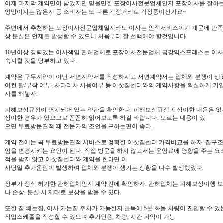
이제 마지막 계약만이 남았지만 믿을만한 포장이사전문업체인지 포장이사를 잘하는
엉망이지는 않은지 등 소비자는 또 다른 걱정거리로 걱정중이신가요~
주변에서 추천하는 포장이사전문업체일지라도 이사는 인적서비스이기 때문에 만족감이
상 분실은 언제든 발생할 수 있으니 처음부터 잘 선택해야 할것입니다.
10년이상 경력있는 이사책임 관허업체로 포장이사전문업체 금강익스프레스는 이사
숙지할 것을 당부하고 있다.
계약은 구두계약이 아닌 서면계약서를 작성하시고 서면계약서는 업체와 분쟁이 생겼을
어컨 탈/부착 여부, 사다리차 사용여부 등 이삿짐센터와의 계약사항을 확실하게 
사를 해놓자.
피해보상규정이 명시되어 있는 약관을 확인한다. 피해보상규정과 상이한 내용은 없는
상이한 경우가 있으므로 꼼꼼히 읽어보도록 하길 바랍니다. 모르는 내용이 있
으면 무료방문견적 때 전문가의 조언을 구하는편이 좋다.
계약 전에는 꼭 무료방문견적 서비스로 정확한 이삿짐센터 가격비교를 하자. 집구조, 
임을 변경시키는 요인이 된다. 직접 방문을 하지 않고서는 운임료에 영향을 주는 
적을 받지 않고 이삿짐센터와 계약을 한다면 이
사당일 추가운임이 발생하여 업체와 분쟁이 생기는 상황을 다수 발생했었다.
정부가 정식 허가한 관허업체인지 계약 전에 확인하자. 관허업체는 피해보상이행 
나 손상, 분실 시 제대로 보상을 받을 수 있다.
또한 짐 빼는집, 이사 가는집 주차가 가능한지 골목에 5톤 화물 차량이 진입할 수 
작업스케줄을 작성할 수 있으며 추가인원, 차량, 시간 파악이 가능