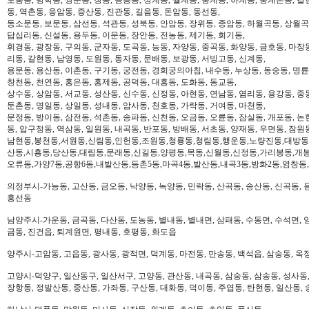
동, 역촌동, 응암동, 증산동, 진관동, 길음동, 돈암동, 동선동,
동소문동, 보문동, 삼선동, 석관동, 성북동, 안암동, 장위동, 종암동, 하월곡동, 상월곡동
답십리동, 신설동, 용두동, 이문동, 장안동, 전농동, 제기동, 회기동,
휘경동, 광장동, 구의동, 군자동, 도곡동, 능동, 자양동, 중곡동, 화양동, 금호동, 마장
리동, 갈현동, 남영동, 도원동, 동자동, 문배동, 보광동, 서빙고동, 신계동,
용문동, 용산동, 이촌동, 구기동, 궁전동, 경희궁의아침, 내수동, 누상동, 동숭동, 명륜
창천동, 천연동, 홍은동, 홍제동, 공덕동, 대흥동, 도화동, 동교동,
상수동, 상암동, 서교동, 성산동, 신수동, 신정동, 아현동, 연남동, 염리동, 용강동, 중동
둔촌동, 명일동, 상일동, 성내동, 암사동, 천호동, 가락동, 거여동, 마천동,
문정동, 방이동, 삼전동, 석촌동, 송파동, 신천동, 오금동, 오륜동, 잠실동, 개포동, 논
동, 압구정동, 역삼동, 일원동, 내곡동, 반포동, 방배동, 서초동, 양재동, 우면동, 잠원
남현동,봉천동,서원동,신림동,인헌동,조원동,청룡동,청림동,행운동,노량진동,대방동
산동,시흥동,당산동,대림동,문래동,신길동,양평동,목동,신월동,신정동,가리봉동,개봉
오류동,가양7동,공항6동,내발산동,등촌5동,마곡4동,발산동,내곡3동,방화2동,염창동
의정부시-가능동, 고산동, 금오동, 낙양동, 녹양동, 민락동, 산곡동, 송산동, 신곡동, 
흥선동
남양주시-가운동, 금곡동, 다산동, 도농동, 별내동, 별내면, 삼패동, 수동면, 수석면, 양
금동, 진건읍, 퇴계원면, 평내동, 호평동, 화도읍
양주시-고암동, 고읍동, 광사동, 광적면, 덕계동, 마전동, 만송동, 백석읍, 삼숭동, 옥
고양시-덕양구, 일산동구, 일산서구, 고양동, 관산동, 내곡동, 삼숭동, 삼송동, 성사동,
장항동, 정발산동, 중산동, 가좌동, 구산동, 대화동, 덕이동, 주엽동, 탄현동, 일산동,