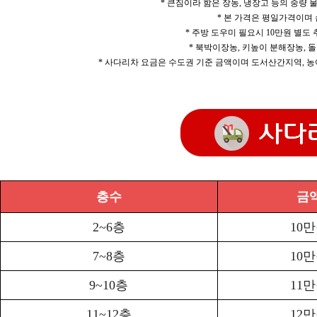
* 큰짐이라 함은 장농, 냉장고 등의 중량
* 본 가격은 평일가격이며
* 주방 도우미 필요시 10만원 별도
* 북박이장농, 키높이 분해장농, 돌
* 사다리차 요금은 수도권 기준 금액이며 도서산간지역, 농
층수
금
2~6층
10
7~8층
10
9~10층
11
11~12층
12