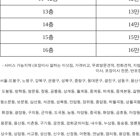
13층
13
14층
14
15층
15
16층
16
- 서비스 가능지역 (포장이사 잘하는 이삿짐, 가격비교, 무료방문견적, 전화견적, 지
이사, 포장이사 전문, 반포
서울-도봉구, 노원구, 강북구, 은평구, 성북구, 중랑구, 동대문구, 광진구, 성동구, 용산구
도봉동, 방학동, 쌍문동, 창동, 공릉동, 상계동, 월계동, 중계동, 하계동, 중계본동, 갈현
동소문동, 보문동, 삼선동, 석관동, 성북동, 안암동, 장위동, 종암동, 하월곡동, 상월곡동,
휘경동, 광장동, 구의동, 군자동, 도곡동, 능동, 자양동, 중곡동, 화양동, 금호동, 마장동
용문동, 용산동, 이촌동, 구기동, 궁전동, 경희궁의아침, 내수동, 누상동, 동숭동, 명륜동
상수동, 상암동, 서교동, 성산동, 신수동, 신정동, 아현동, 연남동, 염리동, 용강동, 중동,