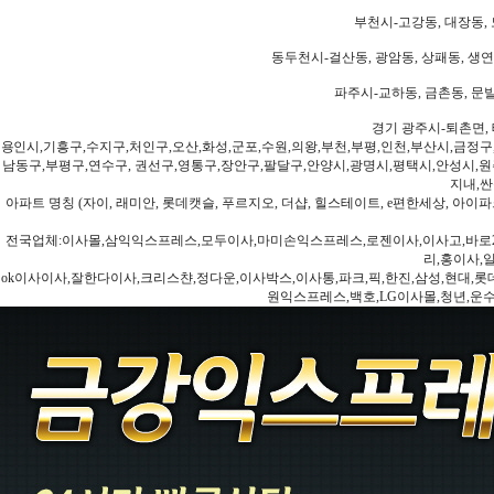
부천시-고강동, 대장동, 
동두천시-걸산동, 광암동, 상패동, 생연동
파주시-교하동, 금촌동, 문발
경기 광주시-퇴촌면, 
용인시,기흥구,수지구,처인구,오산,화성,군포,수원,의왕,부천,부평,인천,부산시,금정구
남동구,부평구,연수구, 권선구,영통구,장안구,팔달구,안양시,광명시,평택시,안성시,원주
지내,싼
아파트 명칭 (자이, 래미안, 롯데캣슬, 푸르지오, 더샵, 힐스테이트, e편한세상, 아이파크
전국업체:이사몰,삼익익스프레스,모두이사,마미손익스프레스,로젠이사,이사고,바로2
리,홍이사,
ok이사이사,잘한다이사,크리스챤,정다운,이사박스,이사통,파크,픽,한진,삼성,현대,롯데,파란
원익스프레스,백호,LG이사몰,청년,운수