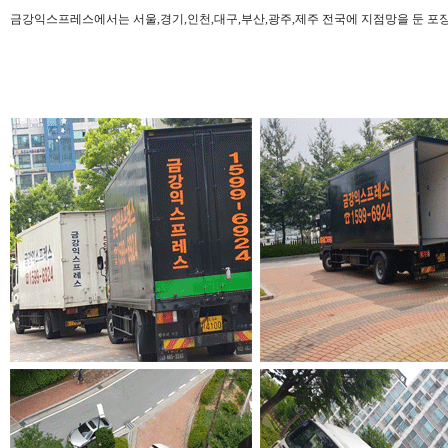
금강익스프레스에서는 서울,경기,인천,대구,부산,광주,제주 전국에 지점망을 둔 