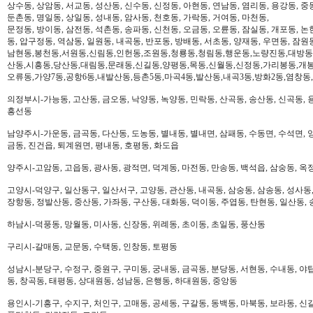
상수동, 상암동, 서교동, 성산동, 신수동, 신정동, 아현동, 연남동, 염리동, 용강동, 중동
둔촌동, 명일동, 상일동, 성내동, 암사동, 천호동, 가락동, 거여동, 마천동,
문정동, 방이동, 삼전동, 석촌동, 송파동, 신천동, 오금동, 오륜동, 잠실동, 개포동, 논
동, 압구정동, 역삼동, 일원동, 내곡동, 반포동, 방배동, 서초동, 양재동, 우면동, 잠원
남현동,봉천동,서원동,신림동,인헌동,조원동,청룡동,청림동,행운동,노량진동,대방동
산동,시흥동,당산동,대림동,문래동,신길동,양평동,목동,신월동,신정동,가리봉동,개봉
오류동,가양7동,공항6동,내발산동,등촌5동,마곡4동,발산동,내곡3동,방화2동,염창동
의정부시-가능동, 고산동, 금오동, 낙양동, 녹양동, 민락동, 산곡동, 송산동, 신곡동, 
흥선동
남양주시-가운동, 금곡동, 다산동, 도농동, 별내동, 별내면, 삼패동, 수동면, 수석면, 양
금동, 진건읍, 퇴계원면, 평내동, 호평동, 화도읍
양주시-고암동, 고읍동, 광사동, 광적면, 덕계동, 마전동, 만송동, 백석읍, 삼숭동, 옥
고양시-덕양구, 일산동구, 일산서구, 고양동, 관산동, 내곡동, 삼숭동, 삼송동, 성사동,
장항동, 정발산동, 중산동, 가좌동, 구산동, 대화동, 덕이동, 주엽동, 탄현동, 일산동,
하남시-덕풍동, 망월동, 미사동, 신장동, 위례동, 초이동, 초일동, 풍산동
구리시-갈매동, 교문동, 수택동, 인창동, 토평동
성남시-분당구, 수정구, 중원구, 구미동, 궁내동, 금곡동, 분당동, 서현동, 수내동, 야탑
동, 창곡동, 태평동, 상대원동, 성남동, 은행동, 하대원동, 중앙동
용인시-기흥구, 수지구, 처인구, 고매동, 공세동, 구갈동, 동백동, 마북동, 보라동, 신갈