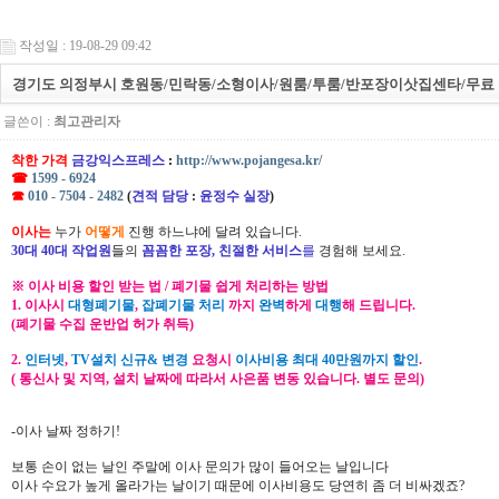
작성일 : 19-08-29 09:42
경기도 의정부시 호원동/민락동/소형이사/원룸/투룸/반포장이삿집센타/무료
글쓴이 :
최고관리자
착한 가격
금강익스프레스
:
http://www.pojangesa.kr/
☎
1599 - 6924
☎
010 - 7504 - 2482
(
견적 담당
:
윤정수 실장
)
이사는
누가
어떻게
진행 하느냐에 달려 있습니다.
30대 40대 작업원
들의
꼼꼼한 포장, 친절한 서비스
를
경험해 보세요.
※ 이사 비용 할인 받는 법 / 폐기물 쉽게 처리하는 방법
1. 이사시
대형폐기물
,
잡폐기물 처리
까지
완벽
하게
대행
해 드립니다.
(폐기물 수집 운반업 허가 취득)
2.
인터넷
,
TV설치 신규& 변경
요청시
이사비용 최대 40만원까지 할인
.
( 통신사 및 지역, 설치 날짜에 따라서 사은품 변동 있습니다. 별도 문의)
-이사 날짜 정하기!
보통 손이 없는 날인 주말에 이사 문의가 많이 들어오는 날입니다
이사 수요가 높게 올라가는 날이기 때문에 이사비용도 당연히 좀 더 비싸겠죠?