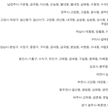
남양주시-가운동, 금곡동, 다산동, 도농동, 별내동, 별내면, 삼패동, 수동면, 수석면
양주시-고암동, 고읍동, 광사동, 광적면
고양시-덕양구, 일산동구, 일산서구, 고양동, 관산동, 내곡동, 삼숭동, 삼송동, 성사동, 
주엽동
하남시-덕풍동, 망월동, 미
구리시-갈매동
성남시-분당구, 수정구, 중원구, 구미동, 궁내동, 금곡동, 분당동, 서현동, 수내동, 야탑동
용인시-기흥구, 수지구, 처인구, 고매동, 공세동, 구갈동, 동백동, 마북동
김포시-풍무동,
과천시-갈
부천시-고강동, 대장동, 
동두천시-걸산동, 광암동, 상패동, 생연동
파주시-교하동, 금촌동, 문발
경기 광주시-퇴촌면, 