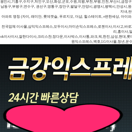
용인시,기흥구,수지구,처인구,오산,화성,군포,수원,의왕,부천,부평,인천,부산시,금정구
남동구,부평구,연수구, 권선구,영통구,장안구,팔달구,안양시,광명시,평택시,안성시,원주
지내,싼
아파트 명칭 (자이, 래미안, 롯데캣슬, 푸르지오, 더샵, 힐스테이트, e편한세상, 아이파크
전국업체:이사몰,삼익익스프레스,모두이사,마미손익스프레스,로젠이사,이사고,바로2
리,홍이사,
ok이사이사,잘한다이사,크리스챤,정다운,이사박스,이사통,파크,픽,한진,삼성,현대,롯데,파란
원익스프레스,백호,LG이사몰,청년,운수