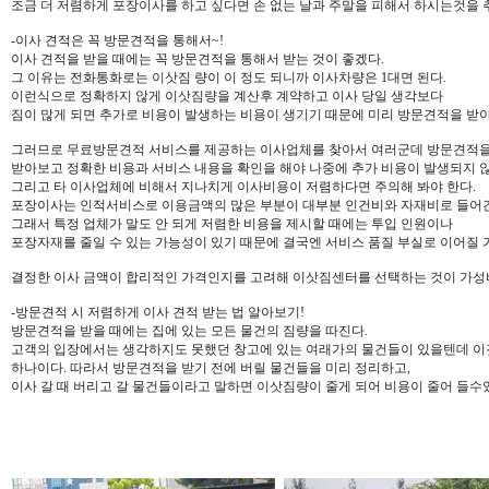
조금 더 저렴하게 포장이사를 하고 싶다면 손 없는 날과 주말을 피해서 하시는것을 
-이사 견적은 꼭 방문견적을 통해서~!
이사 견적을 받을 때에는 꼭 방문견적을 통해서 받는 것이 좋겠다.
그 이유는 전화통화로는 이삿짐 량이 이 정도 되니까 이사차량은 1대면 된다.
이런식으로 정확하지 않게 이삿짐량을 계산후 계약하고 이사 당일 생각보다
짐이 많게 되면 추가로 비용이 발생하는 비용이 생기기 때문에 미리 방문견적을 받
그러므로 무료방문견적 서비스를 제공하는 이사업체를 찾아서 여러군데 방문견적
받아보고 정확한 비용과 서비스 내용을 확인을 해야 나중에 추가 비용이 발생되지 
그리고 타 이사업체에 비해서 지나치게 이사비용이 저렴하다면 주의해 봐야 한다.
포장이사는 인적서비스로 이용금액의 많은 부분이 대부분 인건비와 자재비로 들어
그래서 특정 업체가 말도 안 되게 저렴한 비용을 제시할 때에는 투입 인원이나
포장자재를 줄일 수 있는 가능성이 있기 때문에 결국엔 서비스 품질 부실로 이어질
결정한 이사 금액이 합리적인 가격인지를 고려해 이삿짐센터를 선택하는 것이 가성비
-방문견적 시 저렴하게 이사 견적 받는 법 알아보기!
방문견적을 받을 때에는 집에 있는 모든 물건의 짐량을 따진다.
고객의 입장에서는 생각하지도 못했던 창고에 있는 여래가의 물건들이 있을텐데 이
하나이다. 따라서 방문견적을 받기 전에 버릴 물건들을 미리 정리하고,
이사 갈 때 버리고 갈 물건들이라고 말하면 이삿짐량이 줄게 되어 비용이 줄어 들수