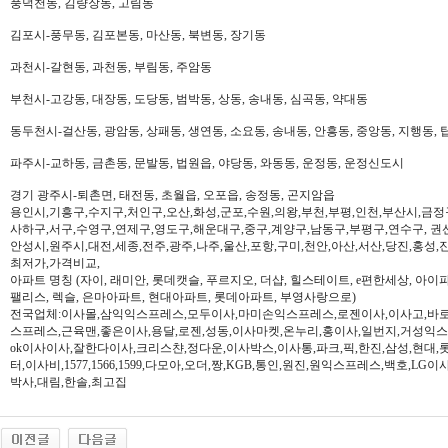
풍덕천동, 김량장동, 고림동
김포시-풍무동, 김포본동, 마산동, 북변동, 장기동
과천시-갈현동, 과천동, 부림동, 주암동
부천시-고강동, 대장동, 도당동, 범박동, 상동, 송내동, 심곡동, 약대동
동두천시-걸산동, 광암동, 상패동, 생연동, 소요동, 송내동, 안흥동, 중앙동, 지행동, 
파주시-교하동, 금촌동, 문발동, 법원읍, 야당동, 와동동, 운정동, 운정신도시
경기 광주시-퇴촌면, 태전동, 초월읍, 오포읍, 송정동, 곤지암읍
용인시,기흥구,수지구,처인구,오산,화성,군포,수원,의왕,부천,부평,인천,부산시,금정
사하구,서구,수영구,연제구,영도구,해운대구,중구,계양구,남동구,부평구,연수구, 권
안성시,원주시,대전,세종,전주,광주,나주,울산,포항,구미,천안,아산,서산,당진,홍성,
최저가,가격비교,
아파트 명칭 (자이, 래미안, 롯데캣슬, 푸르지오, 더샵, 힐스테이트, e편한세상, 아이파크,
팰리스, 렉슬, 은마아파트, 현대아파트, 롯데아파트, 부영사랑으로)
전국업체:이사몰,삼익익스프레스,모두이사,마미손익스프레스,로젠이사,이사고,바로
스프레스,근육맨,좋은이사,용달,로젠,성동,이사마켓,온누리,홍이사,일번지,거성익
ok이사이사,잘한다이사,크리스챤,정다운,이사박스,이사통,파크,픽,한진,삼성,현대,
터,이사비,1577,1566,1599,다모아,오더,짱,KGB,통인,원진,원익스프레스,백호,L
박사,대림,한솔,최고집