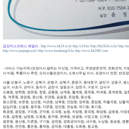
금강익스프레스 패밀리
:
http://www.kk24.co.kr
http://c24.kr/
http://kk2424.co.kr/
http://u
http://www.pojangesa.kr/
http://www.kumkang24.kr
http://www.kk2482.com
- 서비스 가능지역 (포장이사 잘하는 이삿짐, 가격비교, 무료방문견적, 전화견적, 지
사 비용, 투룸이사 추천, 오피스텔포장이사, 소호사무실 이사, 포장이사 전문, 반포장
서울-도봉구, 노원구, 강북구, 은평구, 성북구, 중랑구, 동대문구, 광진구, 성동구, 용산
남구, 서초구, 관악구, 동작구, 금천구, 영등포구, 양천구, 구로구, 강서구
도봉동, 방학동, 쌍문동, 창동, 공릉동, 상계동, 월계동, 중계동, 하계동, 중계본동, 갈
동, 역촌동, 응암동, 증산동, 진관동, 길음동, 돈암동, 동선동,
동소문동, 보문동, 삼선동, 석관동, 성북동, 안암동, 장위동, 종암동, 하월곡동, 상월곡동
답십리동, 신설동, 용두동, 이문동, 장안동, 전농동, 제기동, 회기동,
휘경동, 광장동, 구의동, 군자동, 도곡동, 능동, 자양동, 중곡동, 화양동, 금호동, 마장
리동, 갈현동, 남영동, 도원동, 동자동, 문배동, 보광동, 서빙고동, 신계동,
용문동, 용산동, 이촌동, 구기동, 궁전동, 경희궁의아침, 내수동, 누상동, 동숭동, 명륜
창천동, 천연동, 홍은동, 홍제동, 공덕동, 대흥동, 도화동, 동교동,