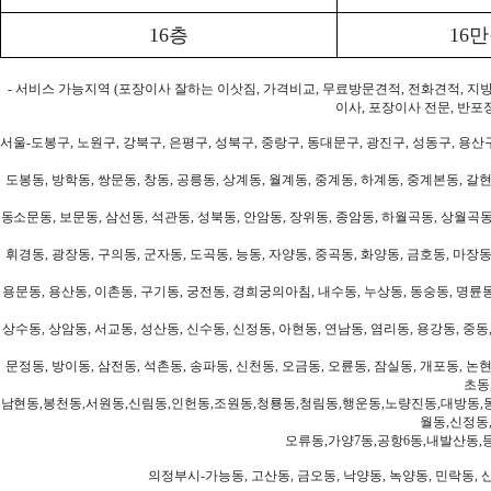
16층
16
- 서비스 가능지역 (포장이사 잘하는 이삿짐, 가격비교, 무료방문견적, 전화견적, 지
이사, 포장이사 전문, 반포
서울-도봉구, 노원구, 강북구, 은평구, 성북구, 중랑구, 동대문구, 광진구, 성동구, 용산구
도봉동, 방학동, 쌍문동, 창동, 공릉동, 상계동, 월계동, 중계동, 하계동, 중계본동, 갈현
동소문동, 보문동, 삼선동, 석관동, 성북동, 안암동, 장위동, 종암동, 하월곡동, 상월곡동,
휘경동, 광장동, 구의동, 군자동, 도곡동, 능동, 자양동, 중곡동, 화양동, 금호동, 마장동
용문동, 용산동, 이촌동, 구기동, 궁전동, 경희궁의아침, 내수동, 누상동, 동숭동, 명륜동
상수동, 상암동, 서교동, 성산동, 신수동, 신정동, 아현동, 연남동, 염리동, 용강동, 중동,
문정동, 방이동, 삼전동, 석촌동, 송파동, 신천동, 오금동, 오륜동, 잠실동, 개포동, 논현
초동
남현동,봉천동,서원동,신림동,인헌동,조원동,청룡동,청림동,행운동,노량진동,대방동,
월동,신정동
오류동,가양7동,공항6동,내발산동,
의정부시-가능동, 고산동, 금오동, 낙양동, 녹양동, 민락동, 산