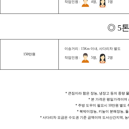
작업인원 :
4명,
1명
◎ 5
이송거리 : 15Km 이내, 사다리차 별도
150만원
작업인원 :
5명,
2명
* 큰짐이라 함은 장농, 냉장고 등의 중량
* 본 가격은 평일가격이며
* 주방 도우미 필요시 10만원 별도
* 북박이장농, 키높이 분해장농, 돌
* 사다리차 요금은 수도권 기준 금액이며 도서산간지역, 농