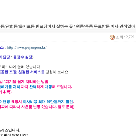
동/광희동/을지로동 반포장이사 잘하는 곳 / 원룸/투룸 무료방문 이사 견적알아
조회 : 2,729
스
:
http://www.pojangesa.kr/
적 담당
:
윤정수 실장
)
 하느냐에 달려 있습니다.
꼼꼼한 포장, 친절한 서비스
를
경험해 보세요.
법 / 폐기물 쉽게 처리하는 방법
잡폐기물 처리
까지
완벽
하게
대행
해 드립니다.
가 취득)
& 변경
요청시
이사비용 최대 40만원까지 할인
.
 날짜에 따라서 사은품 변동 있습니다. 별도 문의)
프레스입니다.
고민이 많으시죠?