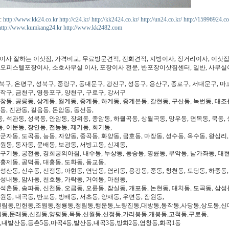
:
http://www.kk24.co.kr
http://c24.kr/
http://kk2424.co.kr/
http://un24.co.kr/
http://15996924.co
http://www.kumkang24.kr
http://www.kk2482.com
장이사 잘하는 이삿짐, 가격비교, 무료방문견적, 전화견적, 지방이사, 장거리이사, 이삿집
, 오피스텔포장이사, 소호사무실 이사, 포장이사 전문, 반포장이삿짐센터, 일반, 사무실
북구, 은평구, 성북구, 중랑구, 동대문구, 광진구, 성동구, 용산구, 종로구, 서대문구, 마
동작구, 금천구, 영등포구, 양천구, 구로구, 강서구
 창동, 공릉동, 상계동, 월계동, 중계동, 하계동, 중계본동, 갈현동, 구산동, 녹번동, 대조
동, 진관동, 길음동, 돈암동, 동선동,
, 석관동, 성북동, 안암동, 장위동, 종암동, 하월곡동, 상월곡동, 망우동, 면목동, 묵동, 
, 이문동, 장안동, 전농동, 제기동, 회기동,
 군자동, 도곡동, 능동, 자양동, 중곡동, 화양동, 금호동, 마장동, 성수동, 옥수동, 왕십리
도원동, 동자동, 문배동, 보광동, 서빙고동, 신계동,
 구기동, 궁전동, 경희궁의아침, 내수동, 누상동, 동숭동, 명륜동, 무악동, 남가좌동, 대현
 홍제동, 공덕동, 대흥동, 도화동, 동교동,
성산동, 신수동, 신정동, 아현동, 연남동, 염리동, 용강동, 중동, 창천동, 토당동, 하중동,
 성내동, 암사동, 천호동, 가락동, 거여동, 마천동,
 석촌동, 송파동, 신천동, 오금동, 오륜동, 잠실동, 개포동, 논현동, 대치동, 도곡동, 삼성
일원동, 내곡동, 반포동, 방배동, 서초동, 양재동, 우면동, 잠원동,
신림동,인헌동,조원동,청룡동,청림동,행운동,노량진동,대방동,동작동,사당동,상도동,신
림동,문래동,신길동,양평동,목동,신월동,신정동,가리봉동,개봉동,고척동,구로동,
,내발산동,등촌5동,마곡4동,발산동,내곡3동,방화2동,염창동,화곡1동