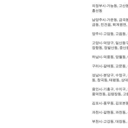
의정부시-가능동, 고산동,
흥선동
남양주시-가운동, 금곡동,
금동, 진건읍, 퇴계원면,
양주시-고암동, 고읍동, 
고양시-덕양구, 일산동구,
장항동, 정발산동, 중산동
하남시-덕풍동, 망월동, 
구리시-갈매동, 교문동,
성남시-분당구, 수정구, 
동, 창곡동, 태평동, 상
용인시-기흥구, 수지구, 
풍덕천동, 김량장동, 고
김포시-풍무동, 김포본동
과천시-갈현동, 과천동,
부천시-고강동, 대장동, 