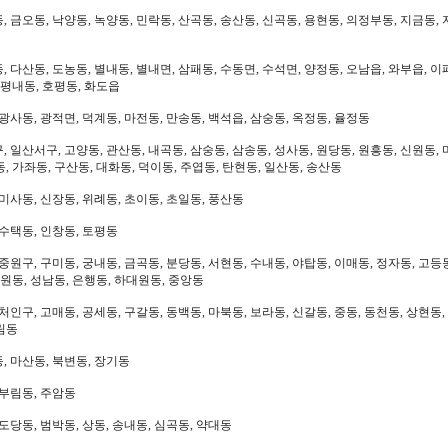
 금오동, 낙양동, 녹양동, 민락동, 산곡동, 송산동, 신곡동, 용현동, 의정부동, 지금동, 
 다산동, 도농동, 별내동, 별내면, 삼패동, 수동면, 수석면, 양정동, 오남읍, 와부읍, 이
 평내동, 호평동, 화도읍
광사동, 광적면, 덕계동, 마전동, 만송동, 백석읍, 삼숭동, 옥정동, 율정동
 일산서구, 고양동, 관산동, 내곡동, 삼숭동, 삼송동, 성사동, 원당동, 원흥동, 신원동, 
, 가좌동, 구산동, 대화동, 덕이동, 주엽동, 탄현동, 일산동, 송산동
미사동, 신장동, 위례동, 초이동, 초일동, 풍산동
 수택동, 인창동, 토평동
중원구, 구미동, 궁내동, 금곡동, 분당동, 서현동, 수내동, 야탑동, 이매동, 정자동, 고등
대원동, 성남동, 은행동, 하대원동, 중앙동
처인구, 고매동, 공세동, 구갈동, 동백동, 마북동, 보라동, 신갈동, 중동, 동천동, 상현동,
림동
, 마산동, 북변동, 장기동
 부림동, 주암동
도당동, 범박동, 상동, 송내동, 심곡동, 약대동