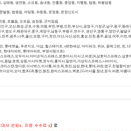
 상패동, 생연동, 소요동, 송내동, 안흥동, 중앙동, 지행동, 탑동, 하봉암동
문발동, 법원읍, 야당동, 와동동, 운정동, 운정신도시
전동, 초월읍, 오포읍, 송정동, 곤지암읍
인구,오산,화성,군포,수원,의왕,부천,부평,인천,부산시,금정구,기장군,남구,동구,동래
구,영도구,해운대구,중구,계양구,남동구,부평구,연수구, 권선구,영통구,장안구,팔달구
,전주,광주,나주,울산,포항,구미,천안,아산,서산,당진,홍성,진천,충주,음성,여주,이천,
, 롯데캣슬, 푸르지오, 더샵, 힐스테이트, e편한세상, 아이파크, 위브, 꿈에그린, 린, LH
트, 현대아파트, 롯데아파트, 부영사랑으로)
스프레스,모두이사,마미손익스프레스,로젠이사,이사고,바로24,삼호익스프레스,삼호
사,용달,로젠,성동,이사마켓,온누리,홍이사,일번지,거성익스프레스,나비이사,
,크리스챤,정다운,이사박스,이사통,파크,픽,한진,삼성,현대,롯데,파란,영구,친절함이보
6,1599,다모아,오더,짱,KGB,통인,원진,원익스프레스,백호,LG이사몰,청년,운수,바른,아름