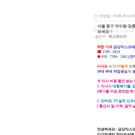
작성일 : 19-08-29 14:55
서울 중구 약수동/장충
보세요~!
글쓴이 :
최고관리자
착한 가격
금강익스프레
☎
1599 - 6924
☎
010 - 7504 - 2482
(
견
이사는
누가
어떻게
진행
30대 40대 작업원
들의
※ 이사 비용 할인 받는 
1. 이사시
대형폐기물
,
(폐기물 수집 운반업 허
2.
인터넷
,
TV설치 신규
( 통신사 및 지역, 설치
안녕하세요~ 금강익스
이삿짐센터 알아보실때 