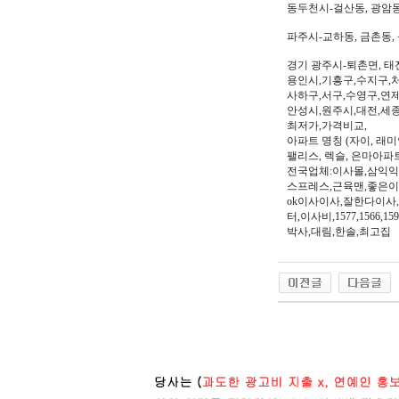
동두천시-걸산동, 광암동,
파주시-교하동, 금촌동, 
경기 광주시-퇴촌면, 태
용인시,기흥구,수지구,처
사하구,서구,수영구,연제
안성시,원주시,대전,세종
최저가,가격비교,
아파트 명칭 (자이, 래미안
팰리스, 렉슬, 은마아파
전국업체:이사몰,삼익익
스프레스,근육맨,좋은이
ok이사이사,잘한다이사
터,이사비,1577,156
박사,대림,한솔,최고집