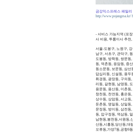
금강익스프레스 패밀리
http://www.pojangesa.kr/
- 서비스 가능지역 (포
사 비용, 투룸이사 추천
서울-도봉구, 노원구, 강
남구, 서초구, 관악구, 
도봉동, 방학동, 쌍문동,
동, 역촌동, 응암동, 증산
동소문동, 보문동, 삼선동
답십리동, 신설동, 용두동
휘경동, 광장동, 구의동,
리동, 갈현동, 남영동, 
용문동, 용산동, 이촌동,
창천동, 천연동, 홍은동,
상수동, 상암동, 서교동, 
둔촌동, 명일동, 상일동,
문정동, 방이동, 삼전동,
동, 압구정동, 역삼동, 
남현동,봉천동,서원동,
산동,시흥동,당산동,대
오류동,가양7동,공항6동