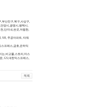
구,부산진구,북구,사상구,
,안양시,광명시,평택시,
제천,단지내,싼곳,저렴한,
, SH, 주공아파트, 타워
익스프레스,금호,은하익
이는,비교몰,스토리,마스
다운, GS,대한익스프레스,