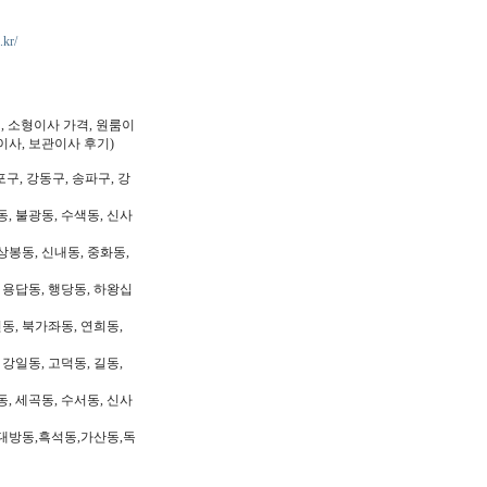
.kr/
, 소형이사 가격, 원룸이
이사, 보관이사 후기)
포구, 강동구, 송파구, 강
동, 불광동, 수색동, 신사
상봉동, 신내동, 중화동,
, 용답동, 행당동, 하왕십
동, 북가좌동, 연희동,
 강일동, 고덕동, 길동,
동, 세곡동, 수서동, 신사
대방동,흑석동,가산동,독