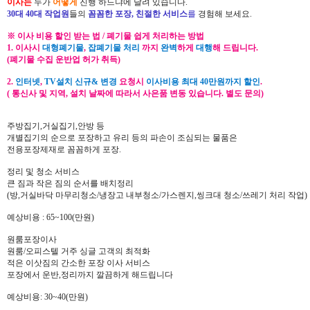
이사는
누가
어떻게
진행 하느냐에 달려 있습니다.
30대 40대 작업원
들의
꼼꼼한 포장, 친절한 서비스
를
경험해 보세요.
※ 이사 비용 할인 받는 법 / 폐기물 쉽게 처리하는 방법
1. 이사시
대형폐기물
,
잡폐기물 처리
까지
완벽
하게
대행
해 드립니다.
(폐기물 수집 운반업 허가 취득)
2.
인터넷
,
TV설치 신규& 변경
요청시
이사비용 최대 40만원까지 할인
.
( 통신사 및 지역, 설치 날짜에 따라서 사은품 변동 있습니다. 별도 문의)
주방집기,거실집기,안방 등
개별집기의 순으로 포장하고 유리 등의 파손이 조심되는 물품은
전용포장제재로 꼼꼼하게 포장.
정리 및 청소 서비스
큰 짐과 작은 짐의 순서를 배치정리
(방,거실바닥 마무리청소/냉장고 내부청소/가스렌지,씽크대 청소/쓰레기 처리 작업)
예상비용 : 65~100(만원)
원룸포장이사
원룸/오피스텔 거주 싱글 고객의 최적화
적은 이삿짐의 간소한 포장 이사 서비스
포장에서 운반,정리까지 깔끔하게 해드립니다
예상비용: 30~40(만원)