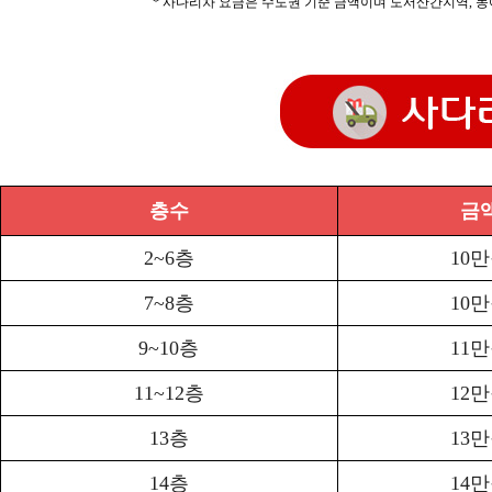
* 사다리차 요금은 수도권 기준 금액이며 도서산간지역, 농
층수
금
2~6층
10
7~8층
10
9~10층
11
11~12층
12
13층
13
14층
14