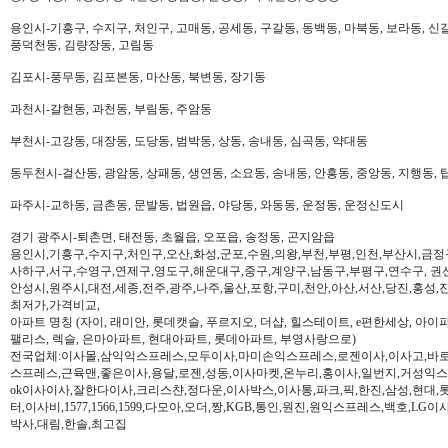
용인시-기흥구, 수지구, 처인구, 고매동, 공세동, 구갈동, 동백동, 마북동, 보라동, 신갈
풍덕천동, 김량장동, 고림동
김포시-풍무동, 김포본동, 마산동, 북변동, 장기동
과천시-갈현동, 과천동, 부림동, 주암동
부천시-고강동, 대장동, 도당동, 범박동, 상동, 송내동, 심곡동, 약대동
동두천시-걸산동, 광암동, 상패동, 생연동, 소요동, 송내동, 안흥동, 중앙동, 지행동, 
파주시-교하동, 금촌동, 문발동, 법원읍, 야당동, 와동동, 운정동, 운정신도시
경기 광주시-퇴촌면, 태전동, 초월읍, 오포읍, 송정동, 곤지암읍
용인시,기흥구,수지구,처인구,오산,화성,군포,수원,의왕,부천,부평,인천,부산시,금정
사하구,서구,수영구,연제구,영도구,해운대구,중구,계양구,남동구,부평구,연수구, 권
안성시,원주시,대전,세종,전주,광주,나주,울산,포항,구미,천안,아산,서산,당진,홍성,
최저가,가격비교,
아파트 명칭 (자이, 래미안, 롯데캣슬, 푸르지오, 더샵, 힐스테이트, e편한세상, 아이파크,
팰리스, 렉슬, 은마아파트, 현대아파트, 롯데아파트, 부영사랑으로)
전국업체:이사몰,삼익익스프레스,모두이사,마미손익스프레스,로젠이사,이사고,바로
스프레스,근육맨,좋은이사,용달,로젠,성동,이사마켓,온누리,홍이사,일번지,거성익
ok이사이사,잘한다이사,크리스챤,정다운,이사박스,이사통,파크,픽,한진,삼성,현대,
터,이사비,1577,1566,1599,다모아,오더,짱,KGB,통인,원진,원익스프레스,백호,L
박사,대림,한솔,최고집