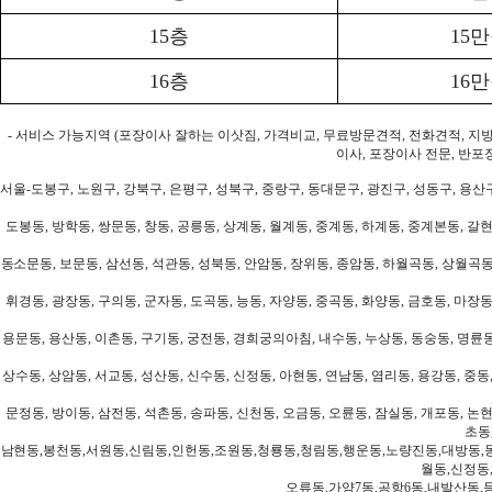
15층
15
16층
16
- 서비스 가능지역 (포장이사 잘하는 이삿짐, 가격비교, 무료방문견적, 전화견적, 지
이사, 포장이사 전문, 반포
서울-도봉구, 노원구, 강북구, 은평구, 성북구, 중랑구, 동대문구, 광진구, 성동구, 용산구
도봉동, 방학동, 쌍문동, 창동, 공릉동, 상계동, 월계동, 중계동, 하계동, 중계본동, 갈현
동소문동, 보문동, 삼선동, 석관동, 성북동, 안암동, 장위동, 종암동, 하월곡동, 상월곡동,
휘경동, 광장동, 구의동, 군자동, 도곡동, 능동, 자양동, 중곡동, 화양동, 금호동, 마장동
용문동, 용산동, 이촌동, 구기동, 궁전동, 경희궁의아침, 내수동, 누상동, 동숭동, 명륜동
상수동, 상암동, 서교동, 성산동, 신수동, 신정동, 아현동, 연남동, 염리동, 용강동, 중동,
문정동, 방이동, 삼전동, 석촌동, 송파동, 신천동, 오금동, 오륜동, 잠실동, 개포동, 논현
초동
남현동,봉천동,서원동,신림동,인헌동,조원동,청룡동,청림동,행운동,노량진동,대방동,
월동,신정동
오류동,가양7동,공항6동,내발산동,