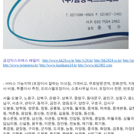
금강익스프레스 패밀리
:
http://www.kk24.co.kr
http://c24.kr/
http://kk2424.co.kr/
http://u
http://www.pojangesa.kr/
http://www.kumkang24.kr
http://www.kk2482.com
- 서비스 가능지역 (포장이사 잘하는 이삿짐, 가격비교, 무료방문견적, 전화견적, 지
사 비용, 투룸이사 추천, 오피스텔포장이사, 소호사무실 이사, 포장이사 전문, 반포장
서울-도봉구, 노원구, 강북구, 은평구, 성북구, 중랑구, 동대문구, 광진구, 성동구, 용산
남구, 서초구, 관악구, 동작구, 금천구, 영등포구, 양천구, 구로구, 강서구
도봉동, 방학동, 쌍문동, 창동, 공릉동, 상계동, 월계동, 중계동, 하계동, 중계본동, 갈
동, 역촌동, 응암동, 증산동, 진관동, 길음동, 돈암동, 동선동,
동소문동, 보문동, 삼선동, 석관동, 성북동, 안암동, 장위동, 종암동, 하월곡동, 상월곡동
답십리동, 신설동, 용두동, 이문동, 장안동, 전농동, 제기동, 회기동,
휘경동, 광장동, 구의동, 군자동, 도곡동, 능동, 자양동, 중곡동, 화양동, 금호동, 마장
리동, 갈현동, 남영동, 도원동, 동자동, 문배동, 보광동, 서빙고동, 신계동,