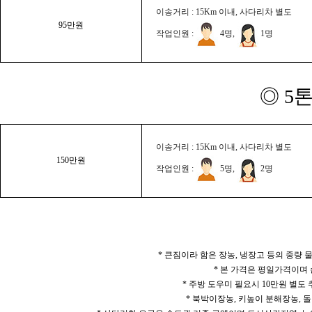
이송거리 : 15Km 이내, 사다리차 별도
95만원
작업인원 :
4명,
1명
◎ 5
이송거리 : 15Km 이내, 사다리차 별도
150만원
작업인원 :
5명,
2명
* 큰짐이라 함은 장농, 냉장고 등의 중량
* 본 가격은 평일가격이며
* 주방 도우미 필요시 10만원 별도
* 북박이장농, 키높이 분해장농, 돌