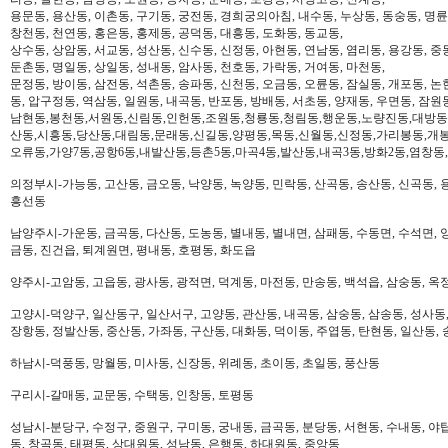
용문동, 용산동, 이촌동, 구기동, 궁전동, 경희궁의아침, 내수동, 누상동, 동숭동, 명륜
창천동, 천연동, 홍은동, 홍제동, 공덕동, 대흥동, 도화동, 동교동,
상수동, 상암동, 서교동, 성산동, 신수동, 신정동, 아현동, 연남동, 염리동, 용강동, 중동
둔촌동, 명일동, 상일동, 성내동, 암사동, 천호동, 가락동, 거여동, 마천동,
문정동, 방이동, 삼전동, 석촌동, 송파동, 신천동, 오금동, 오륜동, 잠실동, 개포동, 논
동, 압구정동, 역삼동, 일원동, 내곡동, 반포동, 방배동, 서초동, 양재동, 우면동, 잠원
남현동,봉천동,서원동,신림동,인헌동,조원동,청룡동,청림동,행운동,노량진동,대방동
산동,시흥동,당산동,대림동,문래동,신길동,양평동,목동,신월동,신정동,가리봉동,개봉
오류동,가양7동,공항6동,내발산동,등촌5동,마곡4동,발산동,내곡3동,방화2동,염창동
의정부시-가능동, 고산동, 금오동, 낙양동, 녹양동, 민락동, 산곡동, 송산동, 신곡동, 
흥선동
남양주시-가운동, 금곡동, 다산동, 도농동, 별내동, 별내면, 삼패동, 수동면, 수석면, 양
금동, 진건읍, 퇴계원면, 평내동, 호평동, 화도읍
양주시-고암동, 고읍동, 광사동, 광적면, 덕계동, 마전동, 만송동, 백석읍, 삼숭동, 옥
고양시-덕양구, 일산동구, 일산서구, 고양동, 관산동, 내곡동, 삼숭동, 삼송동, 성사동,
장항동, 정발산동, 중산동, 가좌동, 구산동, 대화동, 덕이동, 주엽동, 탄현동, 일산동,
하남시-덕풍동, 망월동, 미사동, 신장동, 위례동, 초이동, 초일동, 풍산동
구리시-갈매동, 교문동, 수택동, 인창동, 토평동
성남시-분당구, 수정구, 중원구, 구미동, 궁내동, 금곡동, 분당동, 서현동, 수내동, 야탑
동, 창곡동, 태평동, 상대원동, 성남동, 은행동, 하대원동, 중앙동