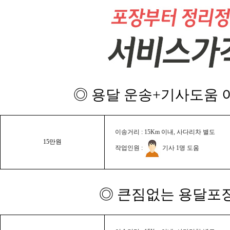
◎ 용달 운송+기사도움 이
이송거리 : 15Km 이내, 사다리차 별도
15만원
작업인원 :
기사 1명 도움
◎ 큰짐없는 용달포장