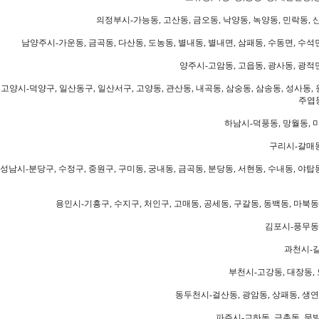
의정부시-가능동, 고산동, 금오동, 낙양동, 녹양동, 민락동, 산
남양주시-가운동, 금곡동, 다산동, 도농동, 별내동, 별내면, 삼패동, 수동면, 수석면
양주시-고암동, 고읍동, 광사동, 광적면
고양시-덕양구, 일산동구, 일산서구, 고양동, 관산동, 내곡동, 삼숭동, 삼송동, 성사동, 
주엽동
하남시-덕풍동, 망월동, 미
구리시-갈매동
성남시-분당구, 수정구, 중원구, 구미동, 궁내동, 금곡동, 분당동, 서현동, 수내동, 야탑동
용인시-기흥구, 수지구, 처인구, 고매동, 공세동, 구갈동, 동백동, 마북동
김포시-풍무동,
과천시-갈
부천시-고강동, 대장동, 
동두천시-걸산동, 광암동, 상패동, 생연동
파주시-교하동, 금촌동, 문발