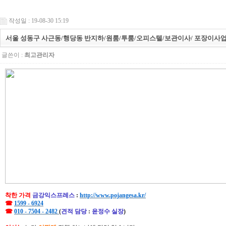
작성일 : 19-08-30 15:19
서울 성동구 사근동/행당동 반지하/원룸/투룸/오피스텔/보관이사/ 포장이사업
글쓴이 :
최고관리자
착한 가격
금강익스프레스
:
http://www.pojangesa.kr/
☎
1599 - 6924
☎
010 - 7504 - 2482
(
견적 담당
:
윤정수 실장
)