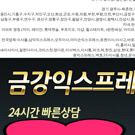
경기 광주시-퇴촌면, 
용인시,기흥구,수지구,처인구,오산,화성,군포,수원,의왕,부천,부평,인천,부산시,금정구
남동구,부평구,연수구, 권선구,영통구,장안구,팔달구,안양시,광명시,평택시,안성시,원주
지내,싼
아파트 명칭 (자이, 래미안, 롯데캣슬, 푸르지오, 더샵, 힐스테이트, e편한세상, 아이파크
전국업체:이사몰,삼익익스프레스,모두이사,마미손익스프레스,로젠이사,이사고,바로2
리,홍이사,
ok이사이사,잘한다이사,크리스챤,정다운,이사박스,이사통,파크,픽,한진,삼성,현대,롯데,파란
원익스프레스,백호,LG이사몰,청년,운수