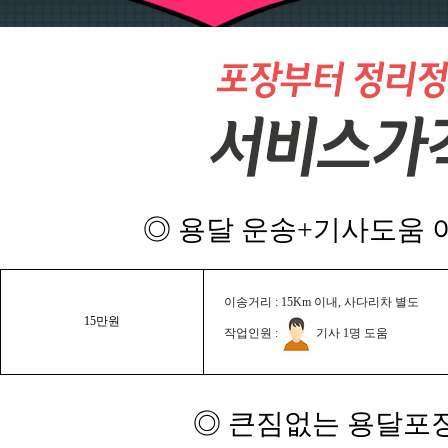
◎ 용달 운송+기사도움 이
이송거리 : 15Km 이내, 사다리차 별도
15만원
작업인원 :
기사 1명 도움
◎ 큰짐없는 용달포장