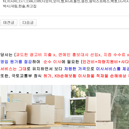
터,이사비,1577,1566,1599,다모아,오더,짱,KGB,통인,원진,원익스프레스,백호,L
박사,대림,한솔,최고집