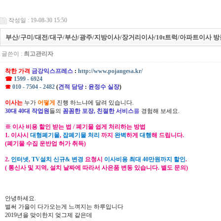
작성일 : 19-08-30 15:50
부산/구미/대전/대구/부산/광주/지방이사/장거리이사/10t트럭/아파트이사 
글쓴이 :
최고관리자
착한 가격
금강익스프레스
:
http://www.pojangesa.kr/
☎
1599 - 6924
☎
010 - 7504 - 2482
(
견적 담당
:
윤정수 실장
)
이사는
누가
어떻게
진행 하느냐에 달려 있습니다.
30대 40대 작업원
들의
꼼꼼한 포장, 친절한 서비스
를
경험해 보세요.
※ 이사 비용 할인 받는 법 / 폐기물 쉽게 처리하는 방법
1. 이사시
대형폐기물
,
잡폐기물 처리
까지
완벽
하게
대행
해 드립니다.
(폐기물 수집 운반업 허가 취득)
2.
인터넷
,
TV설치 신규& 변경
요청시
이사비용 최대 40만원까지 할인
.
( 통신사 및 지역, 설치 날짜에 따라서 사은품 변동 있습니다. 별도 문의)
안녕하세요.
벌써 가을이 다가오는게 느껴지는 하루입니다
2019년을 맞이한지 엊그제 같은데