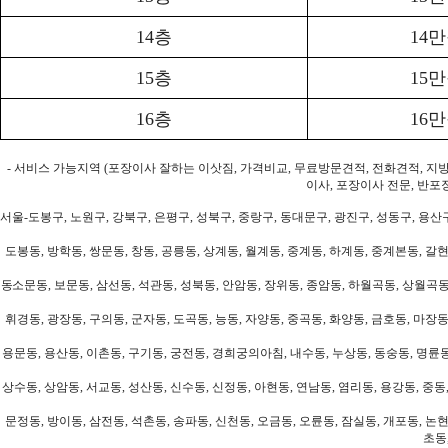
14층
14
15층
15
16층
16
- 서비스 가능지역 (포장이사 잘하는 이삿짐, 가격비교, 무료방문견적, 전화견적, 지
이사, 포장이사 전문, 반포
서울-도봉구, 노원구, 강북구, 은평구, 성북구, 중랑구, 동대문구, 광진구, 성동구, 용산구
도봉동, 방학동, 쌍문동, 창동, 공릉동, 상계동, 월계동, 중계동, 하계동, 중계본동, 갈현
동소문동, 보문동, 삼선동, 석관동, 성북동, 안암동, 장위동, 종암동, 하월곡동, 상월곡동,
휘경동, 광장동, 구의동, 군자동, 도곡동, 능동, 자양동, 중곡동, 화양동, 금호동, 마장동
용문동, 용산동, 이촌동, 구기동, 궁전동, 경희궁의아침, 내수동, 누상동, 동숭동, 명륜동
상수동, 상암동, 서교동, 성산동, 신수동, 신정동, 아현동, 연남동, 염리동, 용강동, 중동,
문정동, 방이동, 삼전동, 석촌동, 송파동, 신천동, 오금동, 오륜동, 잠실동, 개포동, 논현
초동