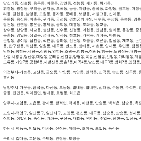
답십리동, 신설동, 용두동, 이문동, 장안동, 전농동, 제기동, 회기동,
휘경동, 광장동, 구의동, 군자동, 도곡동, 능동, 자양동, 중곡동, 화양동, 금호동, 마장
리동, 갈현동, 남영동, 도원동, 동자동, 문배동, 보광동, 서빙고동, 신계동,
용문동, 용산동, 이촌동, 구기동, 궁전동, 경희궁의아침, 내수동, 누상동, 동숭동, 명륜
창천동, 천연동, 홍은동, 홍제동, 공덕동, 대흥동, 도화동, 동교동,
상수동, 상암동, 서교동, 성산동, 신수동, 신정동, 아현동, 연남동, 염리동, 용강동, 중동
둔촌동, 명일동, 상일동, 성내동, 암사동, 천호동, 가락동, 거여동, 마천동,
문정동, 방이동, 삼전동, 석촌동, 송파동, 신천동, 오금동, 오륜동, 잠실동, 개포동, 논
동, 압구정동, 역삼동, 일원동, 내곡동, 반포동, 방배동, 서초동, 양재동, 우면동, 잠원
남현동,봉천동,서원동,신림동,인헌동,조원동,청룡동,청림동,행운동,노량진동,대방동
산동,시흥동,당산동,대림동,문래동,신길동,양평동,목동,신월동,신정동,가리봉동,개봉
오류동,가양7동,공항6동,내발산동,등촌5동,마곡4동,발산동,내곡3동,방화2동,염창동
의정부시-가능동, 고산동, 금오동, 낙양동, 녹양동, 민락동, 산곡동, 송산동, 신곡동, 
흥선동
남양주시-가운동, 금곡동, 다산동, 도농동, 별내동, 별내면, 삼패동, 수동면, 수석면, 양
금동, 진건읍, 퇴계원면, 평내동, 호평동, 화도읍
양주시-고암동, 고읍동, 광사동, 광적면, 덕계동, 마전동, 만송동, 백석읍, 삼숭동, 옥
고양시-덕양구, 일산동구, 일산서구, 고양동, 관산동, 내곡동, 삼숭동, 삼송동, 성사동,
장항동, 정발산동, 중산동, 가좌동, 구산동, 대화동, 덕이동, 주엽동, 탄현동, 일산동,
하남시-덕풍동, 망월동, 미사동, 신장동, 위례동, 초이동, 초일동, 풍산동
구리시-갈매동, 교문동, 수택동, 인창동, 토평동