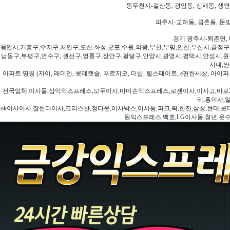
동두천시-걸산동, 광암동, 상패동, 생연동
파주시-교하동, 금촌동, 문발
경기 광주시-퇴촌면, 
용인시,기흥구,수지구,처인구,오산,화성,군포,수원,의왕,부천,부평,인천,부산시,금정구
남동구,부평구,연수구, 권선구,영통구,장안구,팔달구,안양시,광명시,평택시,안성시,원주
지내,싼
아파트 명칭 (자이, 래미안, 롯데캣슬, 푸르지오, 더샵, 힐스테이트, e편한세상, 아이파크
전국업체:이사몰,삼익익스프레스,모두이사,마미손익스프레스,로젠이사,이사고,바로2
리,홍이사,
ok이사이사,잘한다이사,크리스챤,정다운,이사박스,이사통,파크,픽,한진,삼성,현대,롯데,파란
원익스프레스,백호,LG이사몰,청년,운수