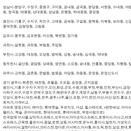
성남시-분당구, 수정구, 중원구, 구미동, 궁내동, 금곡동, 분당동, 서현동, 수내동, 야탑
동, 창곡동, 태평동, 상대원동, 성남동, 은행동, 하대원동, 중앙동
용인시-기흥구, 수지구, 처인구, 고매동, 공세동, 구갈동, 동백동, 마북동, 보라동, 신갈
풍덕천동, 김량장동, 고림동
김포시-풍무동, 김포본동, 마산동, 북변동, 장기동
과천시-갈현동, 과천동, 부림동, 주암동
부천시-고강동, 대장동, 도당동, 범박동, 상동, 송내동, 심곡동, 약대동
동두천시-걸산동, 광암동, 상패동, 생연동, 소요동, 송내동, 안흥동, 중앙동, 지행동, 
파주시-교하동, 금촌동, 문발동, 법원읍, 야당동, 와동동, 운정동, 운정신도시
경기 광주시-퇴촌면, 태전동, 초월읍, 오포읍, 송정동, 곤지암읍
용인시,기흥구,수지구,처인구,오산,화성,군포,수원,의왕,부천,부평,인천,부산시,금정
사하구,서구,수영구,연제구,영도구,해운대구,중구,계양구,남동구,부평구,연수구, 권
안성시,원주시,대전,세종,전주,광주,나주,울산,포항,구미,천안,아산,서산,당진,홍성,
최저가,가격비교,
아파트 명칭 (자이, 래미안, 롯데캣슬, 푸르지오, 더샵, 힐스테이트, e편한세상, 아이파크,
팰리스, 렉슬, 은마아파트, 현대아파트, 롯데아파트, 부영사랑으로)
전국업체:이사몰,삼익익스프레스,모두이사,마미손익스프레스,로젠이사,이사고,바로
스프레스,근육맨,좋은이사,용달,로젠,성동,이사마켓,온누리,홍이사,일번지,거성익
ok이사이사,잘한다이사,크리스챤,정다운,이사박스,이사통,파크,픽,한진,삼성,현대,