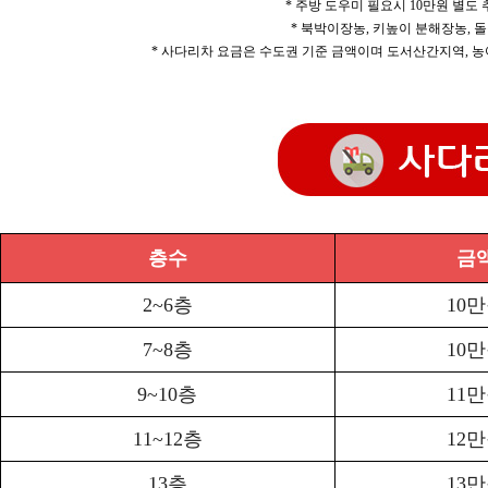
* 주방 도우미 필요시 10만원 별도
* 북박이장농, 키높이 분해장농, 돌
* 사다리차 요금은 수도권 기준 금액이며 도서산간지역, 농
층수
금
2~6층
10
7~8층
10
9~10층
11
11~12층
12
13층
13