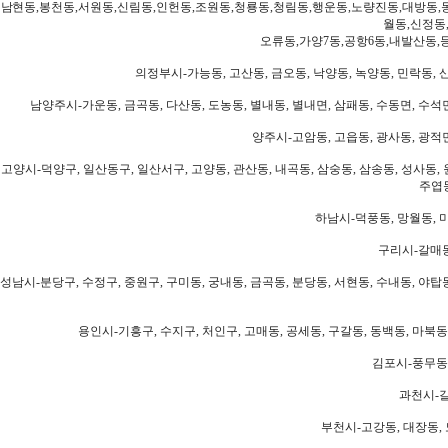
남현동,봉천동,서원동,신림동,인헌동,조원동,청룡동,청림동,행운동,노량진동,대방동,
월동,신정동
오류동,가양7동,공항6동,내발산동,
의정부시-가능동, 고산동, 금오동, 낙양동, 녹양동, 민락동, 산
남양주시-가운동, 금곡동, 다산동, 도농동, 별내동, 별내면, 삼패동, 수동면, 수석면
양주시-고암동, 고읍동, 광사동, 광적면
고양시-덕양구, 일산동구, 일산서구, 고양동, 관산동, 내곡동, 삼숭동, 삼송동, 성사동, 
주엽동
하남시-덕풍동, 망월동, 미
구리시-갈매동
성남시-분당구, 수정구, 중원구, 구미동, 궁내동, 금곡동, 분당동, 서현동, 수내동, 야탑동
용인시-기흥구, 수지구, 처인구, 고매동, 공세동, 구갈동, 동백동, 마북동
김포시-풍무동,
과천시-갈
부천시-고강동, 대장동, 