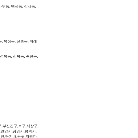
마두동, 백석동, 식사동,
동, 복정동, 신흥동, 위례
 성복동, 신북동, 죽전동,
구,부산진구,북구,사상구,
,안양시,광명시,평택시,
제천,단지내,싼곳,저렴한,