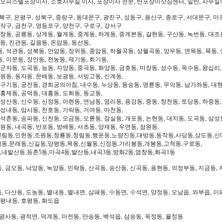
, 오피스텔포장이사, 소호사무실 이사, 포장이사 전문, 반포장이삿짐센터, 일반, 사무실
북구, 은평구, 성북구, 중랑구, 동대문구, 광진구, 성동구, 용산구, 종로구, 서대문구, 마
동작구, 금천구, 영등포구, 양천구, 구로구, 강서구
 창동, 공릉동, 상계동, 월계동, 중계동, 하계동, 중계본동, 갈현동, 구산동, 녹번동, 대조
동, 진관동, 길음동, 돈암동, 동선동,
, 석관동, 성북동, 안암동, 장위동, 종암동, 하월곡동, 상월곡동, 망우동, 면목동, 묵동, 
, 이문동, 장안동, 전농동, 제기동, 회기동,
 군자동, 도곡동, 능동, 자양동, 중곡동, 화양동, 금호동, 마장동, 성수동, 옥수동, 왕십리
도원동, 동자동, 문배동, 보광동, 서빙고동, 신계동,
 구기동, 궁전동, 경희궁의아침, 내수동, 누상동, 동숭동, 명륜동, 무악동, 남가좌동, 대현
 홍제동, 공덕동, 대흥동, 도화동, 동교동,
성산동, 신수동, 신정동, 아현동, 연남동, 염리동, 용강동, 중동, 창천동, 토당동, 하중동,
 성내동, 암사동, 천호동, 가락동, 거여동, 마천동,
 석촌동, 송파동, 신천동, 오금동, 오륜동, 잠실동, 개포동, 논현동, 대치동, 도곡동, 삼성
일원동, 내곡동, 반포동, 방배동, 서초동, 양재동, 우면동, 잠원동,
신림동,인헌동,조원동,청룡동,청림동,행운동,노량진동,대방동,동작동,사당동,상도동,신
림동,문래동,신길동,양평동,목동,신월동,신정동,가리봉동,개봉동,고척동,구로동,
,내발산동,등촌5동,마곡4동,발산동,내곡3동,방화2동,염창동,화곡1동
 금오동, 낙양동, 녹양동, 민락동, 산곡동, 송산동, 신곡동, 용현동, 의정부동, 지금동, 
 다산동, 도농동, 별내동, 별내면, 삼패동, 수동면, 수석면, 양정동, 오남읍, 와부읍, 이
 평내동, 호평동, 화도읍
광사동, 광적면, 덕계동, 마전동, 만송동, 백석읍, 삼숭동, 옥정동, 율정동