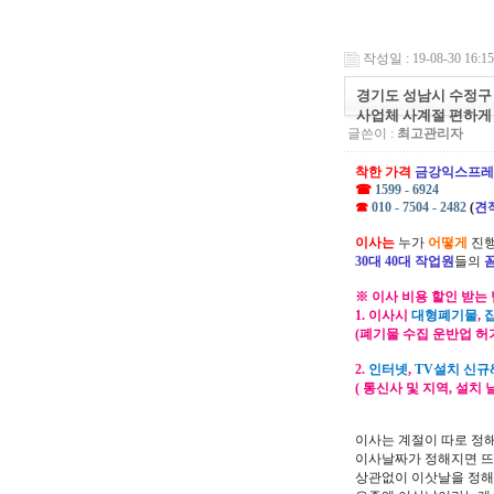
작성일 : 19-08-30 16:15
경기도 성남시 수정구
사업체 사계절 편하게
글쓴이 :
최고관리자
착한 가격
금강익스프레
☎
1599 - 6924
☎
010 - 7504 - 2482
(
견
이사는
누가
어떻게
진행
30대 40대 작업원
들의
※ 이사 비용 할인 받는 
1. 이사시
대형폐기물
,
(폐기물 수집 운반업 허
2.
인터넷
,
TV설치 신규
( 통신사 및 지역, 설치
이사는 계절이 따로 정
이사날짜가 정해지면 뜨
상관없이 이삿날을 정해