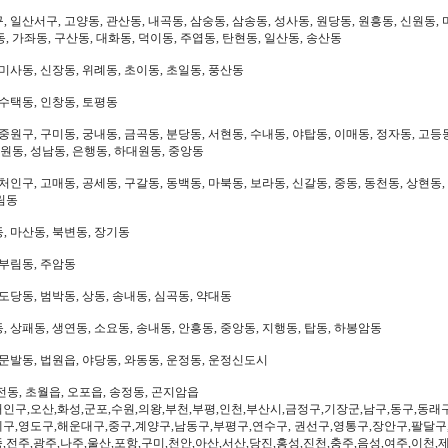
 일산서구, 고양동, 관산동, 내곡동, 삼숭동, 삼송동, 성사동, 원당동, 원흥동, 신원동, 
, 가좌동, 구산동, 대화동, 덕이동, 주엽동, 탄현동, 일산동, 송산동
미사동, 신장동, 위례동, 초이동, 초일동, 풍산동
 수택동, 인창동, 토평동
중원구, 구미동, 궁내동, 금곡동, 분당동, 서현동, 수내동, 야탑동, 이매동, 정자동, 고등
대원동, 성남동, 은행동, 하대원동, 중앙동
처인구, 고매동, 공세동, 구갈동, 동백동, 마북동, 보라동, 신갈동, 중동, 동천동, 상현동,
림동
, 마산동, 북변동, 장기동
 부림동, 주암동
도당동, 범박동, 상동, 송내동, 심곡동, 약대동
 상패동, 생연동, 소요동, 송내동, 안흥동, 중앙동, 지행동, 탑동, 하봉암동
문발동, 법원읍, 야당동, 와동동, 운정동, 운정신도시
전동, 초월읍, 오포읍, 송정동, 곤지암읍
인구,오산,화성,군포,수원,의왕,부천,부평,인천,부산시,금정구,기장군,남구,동구,동래
구,영도구,해운대구,중구,계양구,남동구,부평구,연수구, 권선구,영통구,장안구,팔달구
,전주,광주,나주,울산,포항,구미,천안,아산,서산,당진,홍성,진천,충주,음성,여주,이천,