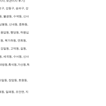
이사, 보관이사 후기)
포구, 강동구, 송파구, 강
동, 불광동, 수색동, 신사
상봉동, 신내동, 중화동,
, 용답동, 행당동, 하왕십
동, 북가좌동, 연희동,
 강일동, 고덕동, 길동,
동, 세곡동, 수서동, 신사
대방동,흑석동,가산동,독
자일동, 장암동, 호원동,
패동, 일패동, 조안면, 지