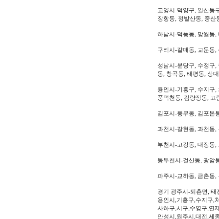
고양시-덕양구, 일산동구,
장항동, 정발산동, 중산동
하남시-덕풍동, 망월동, 
구리시-갈매동, 교문동,
성남시-분당구, 수정구, 
동, 창곡동, 태평동, 상
용인시-기흥구, 수지구, 
풍덕천동, 김량장동, 고
김포시-풍무동, 김포본동
과천시-갈현동, 과천동,
부천시-고강동, 대장동, 
동두천시-걸산동, 광암동,
파주시-교하동, 금촌동, 
경기 광주시-퇴촌면, 태
용인시,기흥구,수지구,처
사하구,서구,수영구,연제
안성시,원주시,대전,세종