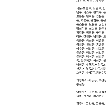
사 비용, 투룸이사 추천
서울-도봉구, 노원구, 강
남구, 서초구, 관악구, 
도봉동, 방학동, 쌍문동,
동, 역촌동, 응암동, 증산
동소문동, 보문동, 삼선동
답십리동, 신설동, 용두동
휘경동, 광장동, 구의동,
리동, 갈현동, 남영동, 
용문동, 용산동, 이촌동,
창천동, 천연동, 홍은동,
상수동, 상암동, 서교동, 
둔촌동, 명일동, 상일동,
문정동, 방이동, 삼전동,
동, 압구정동, 역삼동, 
남현동,봉천동,서원동,
산동,시흥동,당산동,대
오류동,가양7동,공항6동
의정부시-가능동, 고산동,
흥선동
남양주시-가운동, 금곡동,
금동, 진건읍, 퇴계원면,
양주시-고암동, 고읍동, 