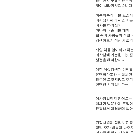
​요즘엔 이삿날이라는게 
많이 사라진것같습니다
하루하루가 바쁜 요즘
​이사당사자의 시간 비
이사를 하기전에
하나하나 준비를 해야
할 준비 사항들이 정말
검색해보기 정신이 없기
제일 처음 알아봐야 하
이삿날에 가능한 이삿
선정을 해야합니다.
예전 이삿짐센터 선택할
유명하다고하는 업체만
요즘엔 그렇지않고 후기
현명한 선택입니다~~
이사당일까지 맘에드는
업체가 방문하여 포장
요청해서 여러군데 받아
견적사원이 직접보고 
당일 추가 비용이 나오
이사금액 및 이사당일 