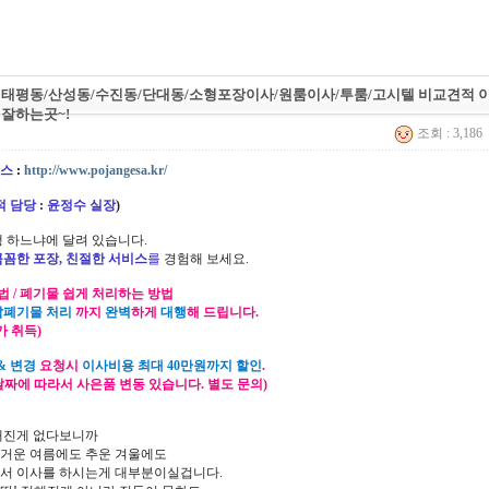
 태평동/산성동/수진동/단대동/소형포장이사/원룸이사/투룸/고시텔 비교견적 
 잘하는곳~!
조회 : 3,186
스
:
http://www.pojangesa.kr/
적 담당
:
윤정수 실장
)
 하느냐에 달려 있습니다.
꼼꼼한 포장, 친절한 서비스
를
경험해 보세요.
법 / 폐기물 쉽게 처리하는 방법
잡폐기물 처리
까지
완벽
하게
대행
해 드립니다.
가 취득)
& 변경
요청시
이사비용 최대 40만원까지 할인
.
 날짜에 따라서 사은품 변동 있습니다. 별도 문의)
해진게 없다보니까
거운 여름에도 추운 겨울에도
서 이사를 하시는게 대부분이실겁니다.