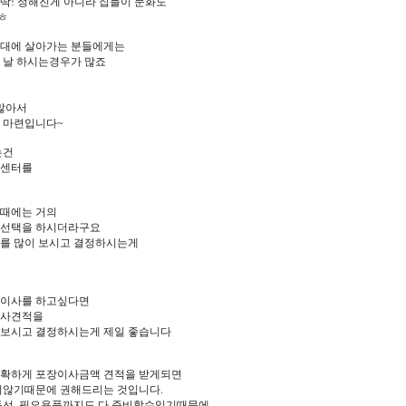
딱! 정해진게 아니라 집들이 문화도
ㅎ
시대에 살아가는 분들에게는
는 날 하시는경우가 많죠
 많아서
 마련입니다~
는건
짐센터를
때에는 거의
 선택을 하시더라구요
를 많이 보시고 결정하시는게
 이사를 하고싶다면
이사견적을
보시고 결정하시는게 제일 좋습니다
정확하게 포장이사금액 견적을 받게되면
지않기때문에 권해드리는 것입니다.
동선, 필요용품까지도 다 준비할수있기때문에