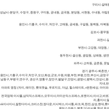
구리시-갈매동
성남시-분당구, 수정구, 중원구, 구미동, 궁내동, 금곡동, 분당동, 서현동, 수내동, 야탑동
용인시-기흥구, 수지구, 처인구, 고매동, 공세동, 구갈동, 동백동, 마북동
김포시-풍무동,
과천시-갈
부천시-고강동, 대장동, 
동두천시-걸산동, 광암동, 상패동, 생연동
파주시-교하동, 금촌동, 문발
경기 광주시-퇴촌면, 
용인시,기흥구,수지구,처인구,오산,화성,군포,수원,의왕,부천,부평,인천,부산시,금정구
남동구,부평구,연수구, 권선구,영통구,장안구,팔달구,안양시,광명시,평택시,안성시,원주
지내,싼
아파트 명칭 (자이, 래미안, 롯데캣슬, 푸르지오, 더샵, 힐스테이트, e편한세상, 아이파크
전국업체:이사몰,삼익익스프레스,모두이사,마미손익스프레스,로젠이사,이사고,바로2
리,홍이사,
ok이사이사,잘한다이사,크리스챤,정다운,이사박스,이사통,파크,픽,한진,삼성,현대,롯데,파란
원익스프레스,백호,LG이사몰,청년,운수