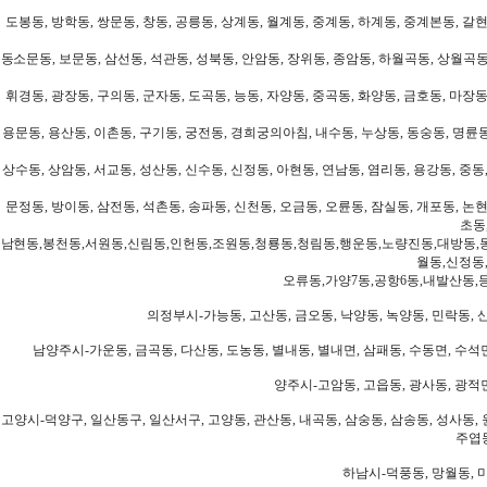
도봉동, 방학동, 쌍문동, 창동, 공릉동, 상계동, 월계동, 중계동, 하계동, 중계본동, 갈현
동소문동, 보문동, 삼선동, 석관동, 성북동, 안암동, 장위동, 종암동, 하월곡동, 상월곡동,
휘경동, 광장동, 구의동, 군자동, 도곡동, 능동, 자양동, 중곡동, 화양동, 금호동, 마장동
용문동, 용산동, 이촌동, 구기동, 궁전동, 경희궁의아침, 내수동, 누상동, 동숭동, 명륜동
상수동, 상암동, 서교동, 성산동, 신수동, 신정동, 아현동, 연남동, 염리동, 용강동, 중동,
문정동, 방이동, 삼전동, 석촌동, 송파동, 신천동, 오금동, 오륜동, 잠실동, 개포동, 논현
초동
남현동,봉천동,서원동,신림동,인헌동,조원동,청룡동,청림동,행운동,노량진동,대방동,
월동,신정동
오류동,가양7동,공항6동,내발산동,
의정부시-가능동, 고산동, 금오동, 낙양동, 녹양동, 민락동, 산
남양주시-가운동, 금곡동, 다산동, 도농동, 별내동, 별내면, 삼패동, 수동면, 수석면
양주시-고암동, 고읍동, 광사동, 광적면
고양시-덕양구, 일산동구, 일산서구, 고양동, 관산동, 내곡동, 삼숭동, 삼송동, 성사동, 
주엽동
하남시-덕풍동, 망월동, 미