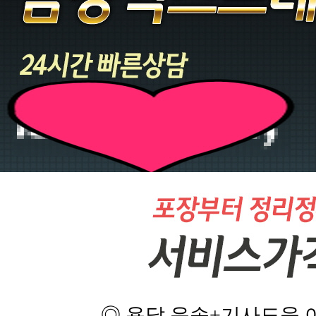
◎ 용달 운송+기사도움 이