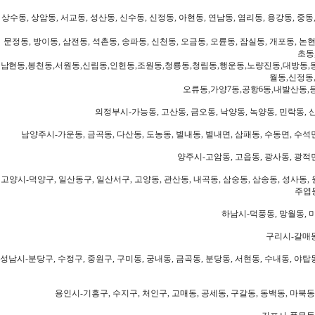
상수동, 상암동, 서교동, 성산동, 신수동, 신정동, 아현동, 연남동, 염리동, 용강동, 중동,
문정동, 방이동, 삼전동, 석촌동, 송파동, 신천동, 오금동, 오륜동, 잠실동, 개포동, 논현
초동
남현동,봉천동,서원동,신림동,인헌동,조원동,청룡동,청림동,행운동,노량진동,대방동,
월동,신정동
오류동,가양7동,공항6동,내발산동,
의정부시-가능동, 고산동, 금오동, 낙양동, 녹양동, 민락동, 산
남양주시-가운동, 금곡동, 다산동, 도농동, 별내동, 별내면, 삼패동, 수동면, 수석면
양주시-고암동, 고읍동, 광사동, 광적면
고양시-덕양구, 일산동구, 일산서구, 고양동, 관산동, 내곡동, 삼숭동, 삼송동, 성사동, 
주엽동
하남시-덕풍동, 망월동, 미
구리시-갈매동
성남시-분당구, 수정구, 중원구, 구미동, 궁내동, 금곡동, 분당동, 서현동, 수내동, 야탑동
용인시-기흥구, 수지구, 처인구, 고매동, 공세동, 구갈동, 동백동, 마북동