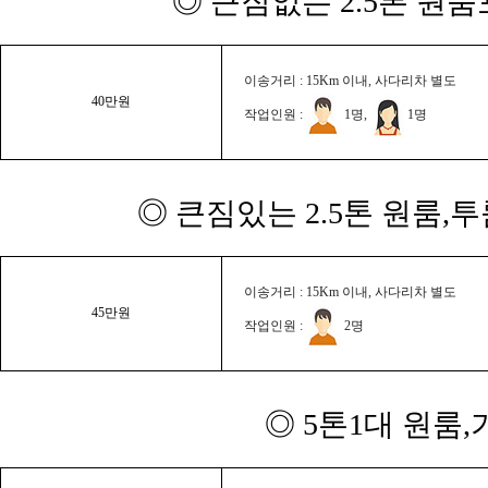
◎ 큰짐없는 2.5톤 원룸
이송거리 : 15Km 이내, 사다리차 별도
40만원
작업인원 :
1명,
1명
◎ 큰짐있는 2.5톤 원룸,
이송거리 : 15Km 이내, 사다리차 별도
45만원
작업인원 :
2명
◎ 5톤1대 원룸