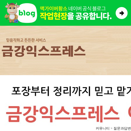
커뮤니티 > 질문과답변