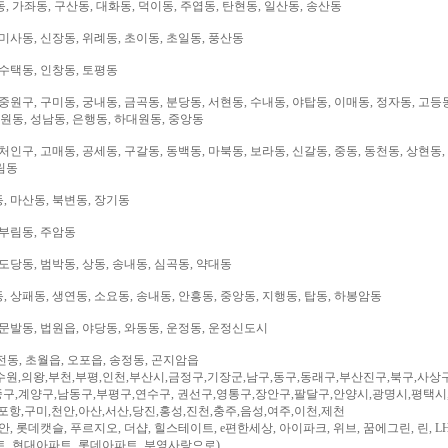
, 가좌동, 구산동, 대화동, 덕이동, 주엽동, 탄현동, 일산동, 송산동
미사동, 신장동, 위례동, 초이동, 초일동, 풍산동
 수택동, 인창동, 토평동
중원구, 구미동, 궁내동, 금곡동, 분당동, 서현동, 수내동, 야탑동, 이매동, 정자동, 고등
대원동, 성남동, 은행동, 하대원동, 중앙동
처인구, 고매동, 공세동, 구갈동, 동백동, 마북동, 보라동, 신갈동, 중동, 동천동, 상현동,
림동
, 마산동, 북변동, 장기동
 부림동, 주암동
도당동, 범박동, 상동, 송내동, 심곡동, 약대동
 상패동, 생연동, 소요동, 송내동, 안흥동, 중앙동, 지행동, 탑동, 하봉암동
문발동, 법원읍, 야당동, 와동동, 운정동, 운정신도시
전동, 초월읍, 오포읍, 송정동, 곤지암읍
수원,의왕,부천,부평,인천,부산시,금정구,기장군,남구,동구,동래구,부산진구,북구,사상
구,계양구,남동구,부평구,연수구, 권선구,영통구,장안구,팔달구,안양시,광명시,평택시
,포항,구미,천안,아산,서산,당진,홍성,진천,충주,음성,여주,이천,제천
, 롯데캣슬, 푸르지오, 더샵, 힐스테이트, e편한세상, 아이파크, 위브, 꿈에그린, 린, LH
트, 현대아파트, 롯데아파트, 부영사랑으로)