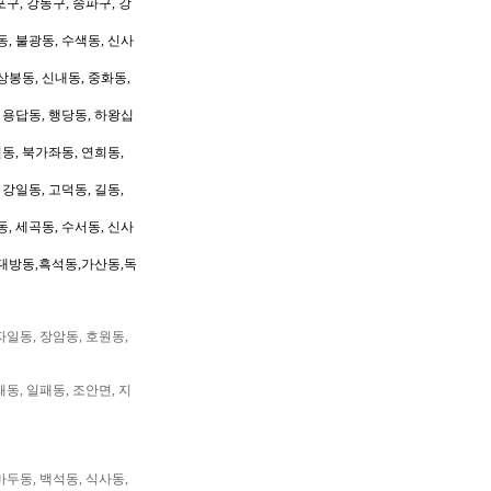
포구, 강동구, 송파구, 강
동, 불광동, 수색동, 신사
상봉동, 신내동, 중화동,
, 용답동, 행당동, 하왕십
동, 북가좌동, 연희동,
 강일동, 고덕동, 길동,
동, 세곡동, 수서동, 신사
대방동,흑석동,가산동,독
자일동, 장암동, 호원동,
패동, 일패동, 조안면, 지
마두동, 백석동, 식사동,