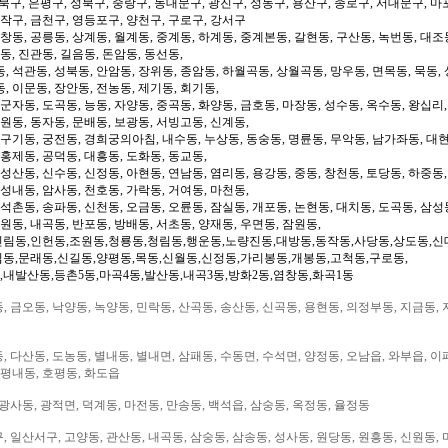
북구, 은평구, 성북구, 중랑구, 동대문구, 광진구, 성동구, 용산구, 종로구, 서대문구, 마
동작구, 금천구, 영등포구, 양천구, 구로구, 강서구
 창동, 공릉동, 상계동, 월계동, 중계동, 하계동, 중계본동, 갈현동, 구산동, 녹번동, 대조
동, 진관동, 길음동, 돈암동, 동선동,
, 석관동, 성북동, 안암동, 장위동, 종암동, 하월곡동, 상월곡동, 망우동, 면목동, 묵동, 
, 이문동, 장안동, 전농동, 제기동, 회기동,
 군자동, 도곡동, 능동, 자양동, 중곡동, 화양동, 금호동, 마장동, 성수동, 옥수동, 왕십리
도원동, 동자동, 문배동, 보광동, 서빙고동, 신계동,
 구기동, 궁전동, 경희궁의아침, 내수동, 누상동, 동숭동, 명륜동, 무악동, 남가좌동, 대현
 홍제동, 공덕동, 대흥동, 도화동, 동교동,
성산동, 신수동, 신정동, 아현동, 연남동, 염리동, 용강동, 중동, 창천동, 토당동, 하중동,
 성내동, 암사동, 천호동, 가락동, 거여동, 마천동,
 석촌동, 송파동, 신천동, 오금동, 오륜동, 잠실동, 개포동, 논현동, 대치동, 도곡동, 삼성
일원동, 내곡동, 반포동, 방배동, 서초동, 양재동, 우면동, 잠원동,
신림동,인헌동,조원동,청룡동,청림동,행운동,노량진동,대방동,동작동,사당동,상도동,신
림동,문래동,신길동,양평동,목동,신월동,신정동,가리봉동,개봉동,고척동,구로동,
,내발산동,등촌5동,마곡4동,발산동,내곡3동,방화2동,염창동,화곡1동
 금오동, 낙양동, 녹양동, 민락동, 산곡동, 송산동, 신곡동, 용현동, 의정부동, 지금동, 
 다산동, 도농동, 별내동, 별내면, 삼패동, 수동면, 수석면, 양정동, 오남읍, 와부읍, 이
 평내동, 호평동, 화도읍
광사동, 광적면, 덕계동, 마전동, 만송동, 백석읍, 삼숭동, 옥정동, 율정동
 일산서구, 고양동, 관산동, 내곡동, 삼숭동, 삼송동, 성사동, 원당동, 원흥동, 신원동, 