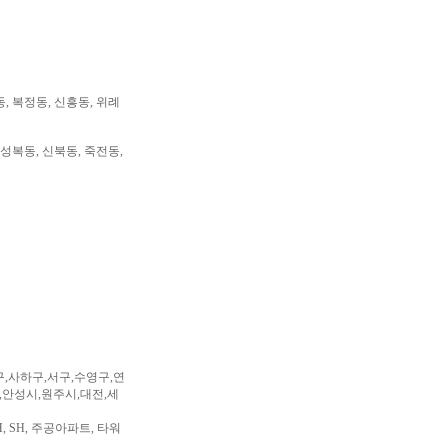
동, 복정동, 신흥동, 위례
 성복동, 신북동, 죽전동,
구,사하구,서구,수영구,연
,안성시,원주시,대전,세
, SH, 주공아파트, 타워