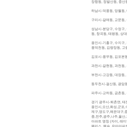
장항동, 정발산동, 중산동
하남시-덕풍동, 망월동, 
구리시-갈매동, 교문동,
성남시-분당구, 수정구, 
동, 창곡동, 태평동, 상
용인시-기흥구, 수지구, 
풍덕천동, 김량장동, 고
김포시-풍무동, 김포본동
과천시-갈현동, 과천동,
부천시-고강동, 대장동, 
동두천시-걸산동, 광암동,
파주시-교하동, 금촌동, 
경기 광주시-퇴촌면, 태
용인시,오산,화성,군포,
제구,영도구,해운대구,중
종,전주,광주,나주,울산
아파트 명칭 (자이, 래미안
팰리스, 렉슬, 은마아파