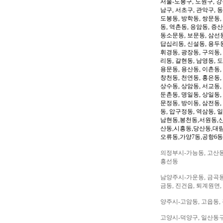
서울-도봉구, 노원구, 강
남구, 서초구, 관악구, 
도봉동, 방학동, 쌍문동,
동, 역촌동, 응암동, 증산
동소문동, 보문동, 삼선동
답십리동, 신설동, 용두동
휘경동, 광장동, 구의동,
리동, 갈현동, 남영동, 
용문동, 용산동, 이촌동,
창천동, 천연동, 홍은동,
상수동, 상암동, 서교동, 
둔촌동, 명일동, 상일동,
문정동, 방이동, 삼전동,
동, 압구정동, 역삼동, 
남현동,봉천동,서원동,
산동,시흥동,당산동,대
오류동,가양7동,공항6동
의정부시-가능동, 고산동,
흥선동
남양주시-가운동, 금곡동,
금동, 진건읍, 퇴계원면,
양주시-고암동, 고읍동, 
고양시-덕양구, 일산동구,