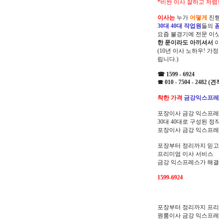
*비싼 이사 잘하고 저렴
이사는
누가
어떻게
진행
30대 40대 작업원
들의
요즘 불경기에 전문 이
한 푼이라도 아끼셔서
(10년 이사 노하우! 가
립니다.)
☎ 1599 - 6924
☎ 010 - 7504 - 2482
착한 가격
금강익스프레
포장이사 금강 익스프레
30대 40대로 구성된 
포장이사 금강 익스프레
포장부터 정리까지 믿고
프리미엄 이사 서비스
금강 익스프레스가 해결
1599-6924
포장부터 정리까지 프
원룸이사 금강 익스프