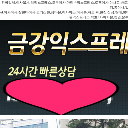
전국업체:이사몰,삼익익스프레스,모두이사,마미손익스프레스,로젠이사,이사고,바로2
리,홍이사,
ok이사이사,잘한다이사,크리스챤,정다운,이사박스,이사통,파크,픽,한진,삼성,현대,롯데,파란
원익스프레스,백호,LG이사몰,청년,운수