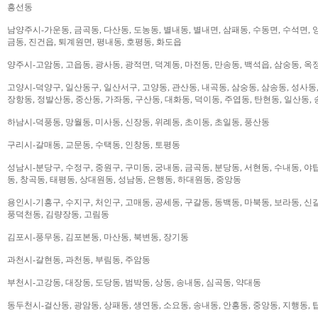
흥선동
남양주시-가운동, 금곡동, 다산동, 도농동, 별내동, 별내면, 삼패동, 수동면, 수석면, 양
금동, 진건읍, 퇴계원면, 평내동, 호평동, 화도읍
양주시-고암동, 고읍동, 광사동, 광적면, 덕계동, 마전동, 만송동, 백석읍, 삼숭동, 옥
고양시-덕양구, 일산동구, 일산서구, 고양동, 관산동, 내곡동, 삼숭동, 삼송동, 성사동,
장항동, 정발산동, 중산동, 가좌동, 구산동, 대화동, 덕이동, 주엽동, 탄현동, 일산동,
하남시-덕풍동, 망월동, 미사동, 신장동, 위례동, 초이동, 초일동, 풍산동
구리시-갈매동, 교문동, 수택동, 인창동, 토평동
성남시-분당구, 수정구, 중원구, 구미동, 궁내동, 금곡동, 분당동, 서현동, 수내동, 야탑
동, 창곡동, 태평동, 상대원동, 성남동, 은행동, 하대원동, 중앙동
용인시-기흥구, 수지구, 처인구, 고매동, 공세동, 구갈동, 동백동, 마북동, 보라동, 신갈
풍덕천동, 김량장동, 고림동
김포시-풍무동, 김포본동, 마산동, 북변동, 장기동
과천시-갈현동, 과천동, 부림동, 주암동
부천시-고강동, 대장동, 도당동, 범박동, 상동, 송내동, 심곡동, 약대동
동두천시-걸산동, 광암동, 상패동, 생연동, 소요동, 송내동, 안흥동, 중앙동, 지행동, 