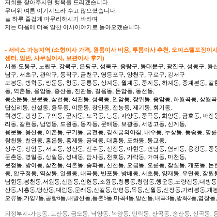
저희를 찾아주시면 행복을 드리겠습니다.
무더위 여름 이기시느라 수고 많으셨습니다.
늘 하루 즐겁게 마무리하시기 바라며
저는 다음에 더욱 알찬 이사이야기로 돌아오겠습니다.
- 서비스 가능지역 (소형이사 가격, 원룸이사 비용, 투룸이사 추천, 오피스텔포장이
센터, 일반, 사무실이사, 보관이사 후기)
서울-도봉구, 노원구, 강북구, 은평구, 성북구, 중랑구, 동대문구, 광진구, 성동구, 용산
남구, 서초구, 관악구, 동작구, 금천구, 영등포구, 양천구, 구로구, 강서구
도봉동, 방학동, 쌍문동, 창동, 공릉동, 상계동, 월계동, 중계동, 하계동, 중계본동, 갈
동, 역촌동, 응암동, 증산동, 진관동, 길음동, 돈암동, 동선동,
동소문동, 보문동, 삼선동, 석관동, 성북동, 안암동, 장위동, 종암동, 하월곡동, 상월곡동
답십리동, 신설동, 용두동, 이문동, 장안동, 전농동, 제기동, 회기동,
휘경동, 광장동, 구의동, 군자동, 도곡동, 능동, 자양동, 중곡동, 화양동, 금호동, 마장
리동, 갈현동, 남영동, 도원동, 동자동, 문배동, 보광동, 서빙고동, 신계동,
용문동, 용산동, 이촌동, 구기동, 궁전동, 경희궁의아침, 내수동, 누상동, 동숭동, 명륜
창천동, 천연동, 홍은동, 홍제동, 공덕동, 대흥동, 도화동, 동교동,
상수동, 상암동, 서교동, 성산동, 신수동, 신정동, 아현동, 연남동, 염리동, 용강동, 중동
둔촌동, 명일동, 상일동, 성내동, 암사동, 천호동, 가락동, 거여동, 마천동,
문정동, 방이동, 삼전동, 석촌동, 송파동, 신천동, 오금동, 오륜동, 잠실동, 개포동, 논
동, 압구정동, 역삼동, 일원동, 내곡동, 반포동, 방배동, 서초동, 양재동, 우면동, 잠원
남현동,봉천동,서원동,신림동,인헌동,조원동,청룡동,청림동,행운동,노량진동,대방동
산동,시흥동,당산동,대림동,문래동,신길동,양평동,목동,신월동,신정동,가리봉동,개봉
오류동,가양7동,공항6동,내발산동,등촌5동,마곡4동,발산동,내곡3동,방화2동,염창동
의정부시-가능동, 고산동, 금오동, 낙양동, 녹양동, 민락동, 산곡동, 송산동, 신곡동, 