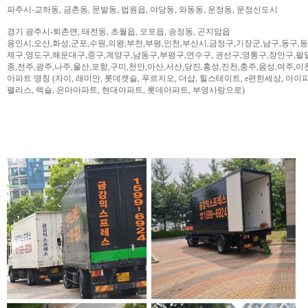
파주시-교하동, 금촌동, 문발동, 법원읍, 야당동, 와동동, 운정동, 운정신도시
경기 광주시-퇴촌면, 태전동, 초월읍, 오포읍, 송정동, 곤지암읍
용인시,오산,화성,군포,수원,의왕,부천,부평,인천,부산시,금정구,기장군,남구,동구,
제구,영도구,해운대구,중구,계양구,남동구,부평구,연수구, 권선구,영통구,장안구,팔
종,전주,광주,나주,울산,포항,구미,천안,아산,서산,당진,홍성,진천,충주,음성,여주,이
아파트 명칭 (자이, 래미안, 롯데캣슬, 푸르지오, 더샵, 힐스테이트, e편한세상, 아이파크,
팰리스, 렉슬, 은마아파트, 현대아파트, 롯데아파트, 부영사랑으로)