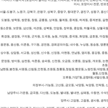
이사, 포장이사 전문, 반포
서울-도봉구, 노원구, 강북구, 은평구, 성북구, 중랑구, 동대문구, 광진구, 성동구, 용산구
도봉동, 방학동, 쌍문동, 창동, 공릉동, 상계동, 월계동, 중계동, 하계동, 중계본동, 갈현
동소문동, 보문동, 삼선동, 석관동, 성북동, 안암동, 장위동, 종암동, 하월곡동, 상월곡동,
휘경동, 광장동, 구의동, 군자동, 도곡동, 능동, 자양동, 중곡동, 화양동, 금호동, 마장동
용문동, 용산동, 이촌동, 구기동, 궁전동, 경희궁의아침, 내수동, 누상동, 동숭동, 명륜동
상수동, 상암동, 서교동, 성산동, 신수동, 신정동, 아현동, 연남동, 염리동, 용강동, 중동,
문정동, 방이동, 삼전동, 석촌동, 송파동, 신천동, 오금동, 오륜동, 잠실동, 개포동, 논현
초동
남현동,봉천동,서원동,신림동,인헌동,조원동,청룡동,청림동,행운동,노량진동,대방동,
월동,신정동
오류동,가양7동,공항6동,내발산동,
의정부시-가능동, 고산동, 금오동, 낙양동, 녹양동, 민락동, 산
남양주시-가운동, 금곡동, 다산동, 도농동, 별내동, 별내면, 삼패동, 수동면, 수석면
양주시-고암동, 고읍동, 광사동, 광적면