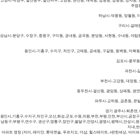
고양시-덕양구, 일산동구, 일산서구, 고양동, 관산동, 내곡동, 삼숭동, 삼송동, 성사동, 
주엽동
하남시-덕풍동, 망월동, 미
구리시-갈매동
성남시-분당구, 수정구, 중원구, 구미동, 궁내동, 금곡동, 분당동, 서현동, 수내동, 야탑동
용인시-기흥구, 수지구, 처인구, 고매동, 공세동, 구갈동, 동백동, 마북동
김포시-풍무동,
과천시-갈
부천시-고강동, 대장동, 
동두천시-걸산동, 광암동, 상패동, 생연동
파주시-교하동, 금촌동, 문발
경기 광주시-퇴촌면, 
용인시,기흥구,수지구,처인구,오산,화성,군포,수원,의왕,부천,부평,인천,부산시,금정구
남동구,부평구,연수구, 권선구,영통구,장안구,팔달구,안양시,광명시,평택시,안성시,원주
지내,싼
아파트 명칭 (자이, 래미안, 롯데캣슬, 푸르지오, 더샵, 힐스테이트, e편한세상, 아이파크