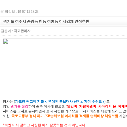
작성일 : 19-07-15 13:23
경기도 여주시 중앙동 창동 여흥동 이사업체 견적추천
글쓴이 :
최고관리자
당사는 (
과도한 광고비 지출 x, 연예인 홍보대사 선임x, 지점 수수료 x
) 로
영업
원가를 절감
하여 순수 이사에 필요한 (
인건비+차량지원비+사다리 비용+자재
서비스는 그대로
유지하면서 보다 저렴한 가격으로 이사서비스를 제공해 드리고 있
또한,
국토교통부 정식 허가, KB손해보험 이사화물 적재물 손해배상 책임보험
가입되
*비싼 이사 잘하고 저렴한 이사 잘못하는 것이 아닙니다.