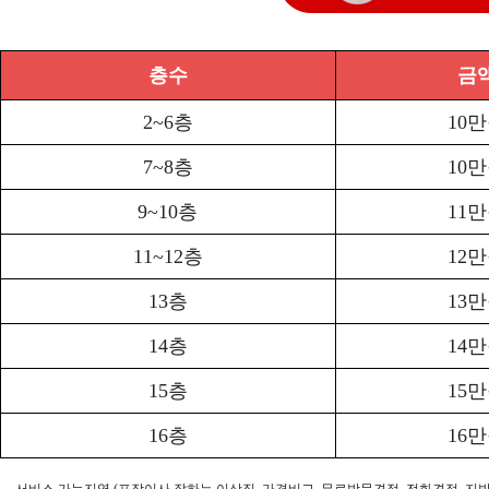
층수
금
2~6층
10
7~8층
10
9~10층
11
11~12층
12
13층
13
14층
14
15층
15
16층
16
- 서비스 가능지역 (포장이사 잘하는 이삿짐, 가격비교, 무료방문견적, 전화견적, 지