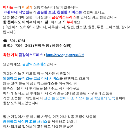
이사는
누가
어떻게
진행 하느냐에 달려 있습니다.
30대 40대 작업원
들의
꼼꼼한 포장, 친절한 서비스
를
경험해 보세요.
요즘 불경기에 전문 이삿짐센터
금강익스프레스
를 만나신 것도 행운입니다.
한 푼이라도 아끼셔서
이사
잘~
하시고 꼭
부자
세요~
(10년 이사 노하우! 가정이사, 사무실이사, 일반, 반포장, 원룸, 투룸, 오피스텔, 장
립니다.)
☎ 1599 - 6924
☎ 010 - 7504 - 2482 (견적 담당 : 윤정수 실장)
착한 가격
금강익스프레스
:
http://www.pojangesa.kr/
안녕하세요,
금강익스프레스
입니다.
저희는 어느 지역으로 하는 이사든 상관없이
안전하고 품격 있는 고급 이사 서비스
를 진행하고 있으며
많은 고객 분들이 금강익스프레스를 이용하신 뒤
만족스러운 이사 후기들을 올려주고 계시더라구요
이사가 끝나고 난 후에는 이사 전과 같은 상태로 보존된 가구들과 소품들
각종 소품들의 세팅들까지
신경 쓴 모습에 미소 지으시는 고객님들의 만족
을위해
항상 노력하고있습니다.
일반 가정이사 뿐 아니라 사무실 이전이나 각종 포장이사들의
꼼꼼하고 세심한 고급 서비스
를 제공하고 있으니
이사 업체를 알아보며 고민하고 계셨던 분들은