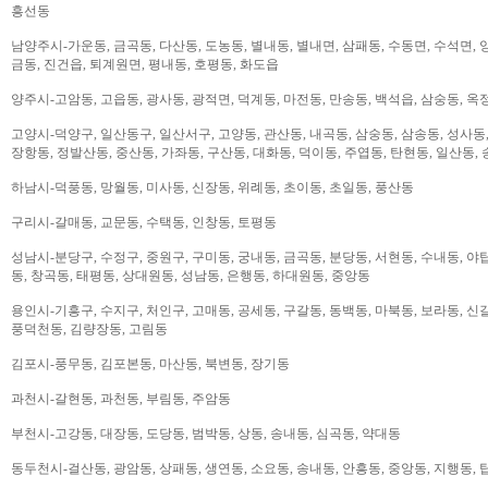
흥선동
남양주시-가운동, 금곡동, 다산동, 도농동, 별내동, 별내면, 삼패동, 수동면, 수석면, 양
금동, 진건읍, 퇴계원면, 평내동, 호평동, 화도읍
양주시-고암동, 고읍동, 광사동, 광적면, 덕계동, 마전동, 만송동, 백석읍, 삼숭동, 옥
고양시-덕양구, 일산동구, 일산서구, 고양동, 관산동, 내곡동, 삼숭동, 삼송동, 성사동,
장항동, 정발산동, 중산동, 가좌동, 구산동, 대화동, 덕이동, 주엽동, 탄현동, 일산동,
하남시-덕풍동, 망월동, 미사동, 신장동, 위례동, 초이동, 초일동, 풍산동
구리시-갈매동, 교문동, 수택동, 인창동, 토평동
성남시-분당구, 수정구, 중원구, 구미동, 궁내동, 금곡동, 분당동, 서현동, 수내동, 야탑
동, 창곡동, 태평동, 상대원동, 성남동, 은행동, 하대원동, 중앙동
용인시-기흥구, 수지구, 처인구, 고매동, 공세동, 구갈동, 동백동, 마북동, 보라동, 신갈
풍덕천동, 김량장동, 고림동
김포시-풍무동, 김포본동, 마산동, 북변동, 장기동
과천시-갈현동, 과천동, 부림동, 주암동
부천시-고강동, 대장동, 도당동, 범박동, 상동, 송내동, 심곡동, 약대동
동두천시-걸산동, 광암동, 상패동, 생연동, 소요동, 송내동, 안흥동, 중앙동, 지행동, 