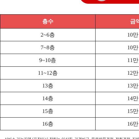
층수
금
2~6층
10
7~8층
10
9~10층
11
11~12층
12
13층
13
14층
14
15층
15
16층
16
- 서비스 가능지역 (포장이사 잘하는 이삿짐, 가격비교, 무료방문견적, 전화견적, 지