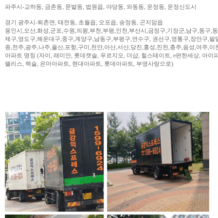
파주시-교하동, 금촌동, 문발동, 법원읍, 야당동, 와동동, 운정동, 운정신도시
경기 광주시-퇴촌면, 태전동, 초월읍, 오포읍, 송정동, 곤지암읍
용인시,오산,화성,군포,수원,의왕,부천,부평,인천,부산시,금정구,기장군,남구,동구,
제구,영도구,해운대구,중구,계양구,남동구,부평구,연수구, 권선구,영통구,장안구,팔
종,전주,광주,나주,울산,포항,구미,천안,아산,서산,당진,홍성,진천,충주,음성,여주,이
아파트 명칭 (자이, 래미안, 롯데캣슬, 푸르지오, 더샵, 힐스테이트, e편한세상, 아이파크,
팰리스, 렉슬, 은마아파트, 현대아파트, 롯데아파트, 부영사랑으로)