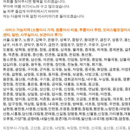
저희를 찾아주시면 행복을 드리겠습니다.
무더위 여름 이기시느라 수고 많으셨습니다.
늘 하루 즐겁게 마무리하시기 바라며
저는 다음에 더욱 알찬 이사이야기로 돌아오겠습니다.
- 서비스 가능지역 (소형이사 가격, 원룸이사 비용, 투룸이사 추천, 오피스텔포장이
센터, 일반, 사무실이사, 보관이사 후기)
서울-도봉구, 노원구, 강북구, 은평구, 성북구, 중랑구, 동대문구, 광진구, 성동구, 용산
남구, 서초구, 관악구, 동작구, 금천구, 영등포구, 양천구, 구로구, 강서구
도봉동, 방학동, 쌍문동, 창동, 공릉동, 상계동, 월계동, 중계동, 하계동, 중계본동, 갈
동, 역촌동, 응암동, 증산동, 진관동, 길음동, 돈암동, 동선동,
동소문동, 보문동, 삼선동, 석관동, 성북동, 안암동, 장위동, 종암동, 하월곡동, 상월곡동
답십리동, 신설동, 용두동, 이문동, 장안동, 전농동, 제기동, 회기동,
휘경동, 광장동, 구의동, 군자동, 도곡동, 능동, 자양동, 중곡동, 화양동, 금호동, 마장
리동, 갈현동, 남영동, 도원동, 동자동, 문배동, 보광동, 서빙고동, 신계동,
용문동, 용산동, 이촌동, 구기동, 궁전동, 경희궁의아침, 내수동, 누상동, 동숭동, 명륜
창천동, 천연동, 홍은동, 홍제동, 공덕동, 대흥동, 도화동, 동교동,
상수동, 상암동, 서교동, 성산동, 신수동, 신정동, 아현동, 연남동, 염리동, 용강동, 중동
둔촌동, 명일동, 상일동, 성내동, 암사동, 천호동, 가락동, 거여동, 마천동,
문정동, 방이동, 삼전동, 석촌동, 송파동, 신천동, 오금동, 오륜동, 잠실동, 개포동, 논
동, 압구정동, 역삼동, 일원동, 내곡동, 반포동, 방배동, 서초동, 양재동, 우면동, 잠원
남현동,봉천동,서원동,신림동,인헌동,조원동,청룡동,청림동,행운동,노량진동,대방동
산동,시흥동,당산동,대림동,문래동,신길동,양평동,목동,신월동,신정동,가리봉동,개봉
오류동,가양7동,공항6동,내발산동,등촌5동,마곡4동,발산동,내곡3동,방화2동,염창동
의정부시-가능동, 고산동, 금오동, 낙양동, 녹양동, 민락동, 산곡동, 송산동, 신곡동, 