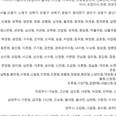
이사, 포장이사 전문, 반포
서울-도봉구, 노원구, 강북구, 은평구, 성북구, 중랑구, 동대문구, 광진구, 성동구, 용산구
도봉동, 방학동, 쌍문동, 창동, 공릉동, 상계동, 월계동, 중계동, 하계동, 중계본동, 갈현
동소문동, 보문동, 삼선동, 석관동, 성북동, 안암동, 장위동, 종암동, 하월곡동, 상월곡동,
휘경동, 광장동, 구의동, 군자동, 도곡동, 능동, 자양동, 중곡동, 화양동, 금호동, 마장동
용문동, 용산동, 이촌동, 구기동, 궁전동, 경희궁의아침, 내수동, 누상동, 동숭동, 명륜동
상수동, 상암동, 서교동, 성산동, 신수동, 신정동, 아현동, 연남동, 염리동, 용강동, 중동,
문정동, 방이동, 삼전동, 석촌동, 송파동, 신천동, 오금동, 오륜동, 잠실동, 개포동, 논현
초동
남현동,봉천동,서원동,신림동,인헌동,조원동,청룡동,청림동,행운동,노량진동,대방동,
월동,신정동
오류동,가양7동,공항6동,내발산동,
의정부시-가능동, 고산동, 금오동, 낙양동, 녹양동, 민락동, 산
남양주시-가운동, 금곡동, 다산동, 도농동, 별내동, 별내면, 삼패동, 수동면, 수석면
양주시-고암동, 고읍동, 광사동, 광적면