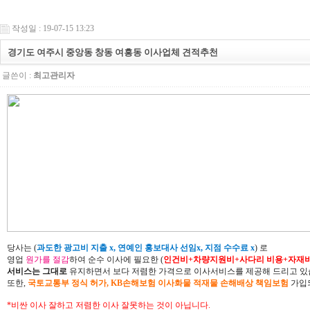
작성일 : 19-07-15 13:23
경기도 여주시 중앙동 창동 여흥동 이사업체 견적추천
글쓴이 :
최고관리자
당사는 (
과도한 광고비 지출 x, 연예인 홍보대사 선임x, 지점 수수료 x
) 로
영업
원가를 절감
하여 순수 이사에 필요한 (
인건비+차량지원비+사다리 비용+자재
서비스는 그대로
유지하면서 보다 저렴한 가격으로 이사서비스를 제공해 드리고 있
또한,
국토교통부 정식 허가, KB손해보험 이사화물 적재물 손해배상 책임보험
가입되
*비싼 이사 잘하고 저렴한 이사 잘못하는 것이 아닙니다.