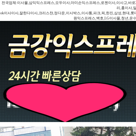
전국업체:이사몰,삼익익스프레스,모두이사,마미손익스프레스,로젠이사,이사고,바로2
리,홍이사,
ok이사이사,잘한다이사,크리스챤,정다운,이사박스,이사통,파크,픽,한진,삼성,현대,롯데,파란
원익스프레스,백호,LG이사몰,청년,운수