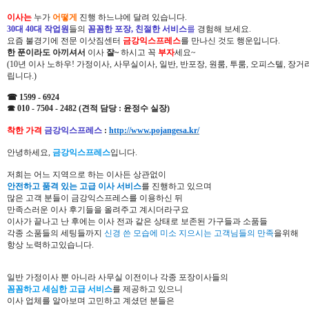
이사는
누가
어떻게
진행 하느냐에 달려 있습니다.
30대 40대 작업원
들의
꼼꼼한 포장, 친절한 서비스
를
경험해 보세요.
요즘 불경기에 전문 이삿짐센터
금강익스프레스
를 만나신 것도 행운입니다.
한 푼이라도 아끼셔서
이사
잘~
하시고 꼭
부자
세요~
(10년 이사 노하우! 가정이사, 사무실이사, 일반, 반포장, 원룸, 투룸, 오피스텔, 장
립니다.)
☎ 1599 - 6924
☎ 010 - 7504 - 2482 (견적 담당 : 윤정수 실장)
착한 가격
금강익스프레스
:
http://www.pojangesa.kr/
안녕하세요,
금강익스프레스
입니다.
저희는 어느 지역으로 하는 이사든 상관없이
안전하고 품격 있는 고급 이사 서비스
를 진행하고 있으며
많은 고객 분들이 금강익스프레스를 이용하신 뒤
만족스러운 이사 후기들을 올려주고 계시더라구요
이사가 끝나고 난 후에는 이사 전과 같은 상태로 보존된 가구들과 소품들
각종 소품들의 세팅들까지
신경 쓴 모습에 미소 지으시는 고객님들의 만족
을위해
항상 노력하고있습니다.
일반 가정이사 뿐 아니라 사무실 이전이나 각종 포장이사들의
꼼꼼하고 세심한 고급 서비스
를 제공하고 있으니
이사 업체를 알아보며 고민하고 계셨던 분들은