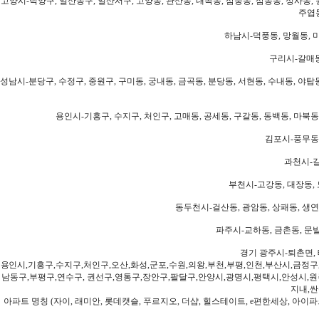
고양시-덕양구, 일산동구, 일산서구, 고양동, 관산동, 내곡동, 삼숭동, 삼송동, 성사동, 
주엽동
하남시-덕풍동, 망월동, 미
구리시-갈매동
성남시-분당구, 수정구, 중원구, 구미동, 궁내동, 금곡동, 분당동, 서현동, 수내동, 야탑동
용인시-기흥구, 수지구, 처인구, 고매동, 공세동, 구갈동, 동백동, 마북동
김포시-풍무동,
과천시-갈
부천시-고강동, 대장동, 
동두천시-걸산동, 광암동, 상패동, 생연동
파주시-교하동, 금촌동, 문발
경기 광주시-퇴촌면, 
용인시,기흥구,수지구,처인구,오산,화성,군포,수원,의왕,부천,부평,인천,부산시,금정구
남동구,부평구,연수구, 권선구,영통구,장안구,팔달구,안양시,광명시,평택시,안성시,원주
지내,싼
아파트 명칭 (자이, 래미안, 롯데캣슬, 푸르지오, 더샵, 힐스테이트, e편한세상, 아이파크