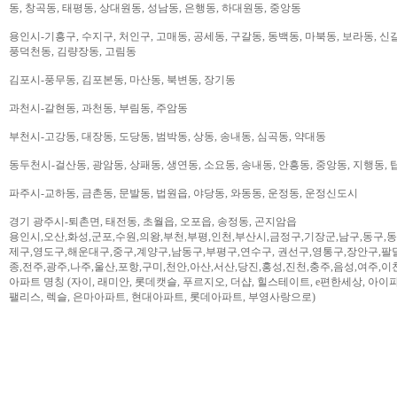
동, 창곡동, 태평동, 상대원동, 성남동, 은행동, 하대원동, 중앙동
용인시-기흥구, 수지구, 처인구, 고매동, 공세동, 구갈동, 동백동, 마북동, 보라동, 신갈
풍덕천동, 김량장동, 고림동
김포시-풍무동, 김포본동, 마산동, 북변동, 장기동
과천시-갈현동, 과천동, 부림동, 주암동
부천시-고강동, 대장동, 도당동, 범박동, 상동, 송내동, 심곡동, 약대동
동두천시-걸산동, 광암동, 상패동, 생연동, 소요동, 송내동, 안흥동, 중앙동, 지행동, 
파주시-교하동, 금촌동, 문발동, 법원읍, 야당동, 와동동, 운정동, 운정신도시
경기 광주시-퇴촌면, 태전동, 초월읍, 오포읍, 송정동, 곤지암읍
용인시,오산,화성,군포,수원,의왕,부천,부평,인천,부산시,금정구,기장군,남구,동구,
제구,영도구,해운대구,중구,계양구,남동구,부평구,연수구, 권선구,영통구,장안구,팔
종,전주,광주,나주,울산,포항,구미,천안,아산,서산,당진,홍성,진천,충주,음성,여주,이
아파트 명칭 (자이, 래미안, 롯데캣슬, 푸르지오, 더샵, 힐스테이트, e편한세상, 아이파크,
팰리스, 렉슬, 은마아파트, 현대아파트, 롯데아파트, 부영사랑으로)