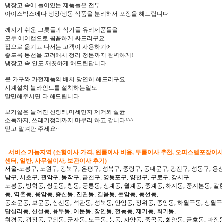
냉장고 속에 들어있는 제품들은 전부
아이스박스에다 냉장/냉동 식품을 분리해서 포장을 해드립니다
깨지기 쉬운 그릇들과 식기들 유리제품들을
모두 에어캡으로 꼼꼼하게 싸드리구요
집으로 옮기고 나서는 고객이 사용하기에
좋도록 동선을 고려해서 정리 정돈까지 완벽하게!
냉장고 속 안도 깨끗하게 해드린답니다
큰 가구와 가전제품의 배치 당연히 해드리구요
시계설치 블라인드를 설치하는일도
말만해주시면 다 해드립니다.
보기싫은 늘어진 선정리,미세먼지 제거와 살균
소독까지, 쓰레기정리까지 마무리 하고 갑니다!^^
믿고 맡겨만 주세요~
- 서비스 가능지역 (소형이사 가격, 원룸이사 비용, 투룸이사 추천, 오피스텔포장이
센터, 일반, 사무실이사, 보관이사 후기)
서울-도봉구, 노원구, 강북구, 은평구, 성북구, 중랑구, 동대문구, 광진구, 성동구, 용산
남구, 서초구, 관악구, 동작구, 금천구, 영등포구, 양천구, 구로구, 강서구
도봉동, 방학동, 쌍문동, 창동, 공릉동, 상계동, 월계동, 중계동, 하계동, 중계본동, 갈
동, 역촌동, 응암동, 증산동, 진관동, 길음동, 돈암동, 동선동,
동소문동, 보문동, 삼선동, 석관동, 성북동, 안암동, 장위동, 종암동, 하월곡동, 상월곡동
답십리동, 신설동, 용두동, 이문동, 장안동, 전농동, 제기동, 회기동,
휘경동, 광장동, 구의동, 군자동, 도곡동, 능동, 자양동, 중곡동, 화양동, 금호동, 마장