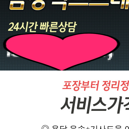
◎ 용달 운송+기사도움 이