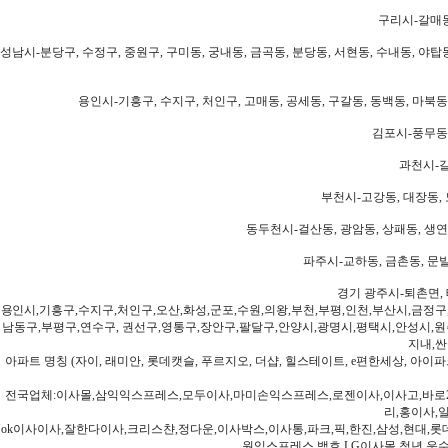
구리시-갈매동
성남시-분당구, 수정구, 중원구, 구미동, 궁내동, 금곡동, 분당동, 서현동, 수내동, 야탑동
용인시-기흥구, 수지구, 처인구, 고매동, 공세동, 구갈동, 동백동, 마북동
김포시-풍무동,
과천시-갈
부천시-고강동, 대장동, 
동두천시-걸산동, 광암동, 상패동, 생연동
파주시-교하동, 금촌동, 문발
경기 광주시-퇴촌면, 
용인시,기흥구,수지구,처인구,오산,화성,군포,수원,의왕,부천,부평,인천,부산시,금정구
남동구,부평구,연수구, 권선구,영통구,장안구,팔달구,안양시,광명시,평택시,안성시,원주
지내,싼
아파트 명칭 (자이, 래미안, 롯데캣슬, 푸르지오, 더샵, 힐스테이트, e편한세상, 아이파크
전국업체:이사몰,삼익익스프레스,모두이사,마미손익스프레스,로젠이사,이사고,바로2
리,홍이사,
ok이사이사,잘한다이사,크리스챤,정다운,이사박스,이사통,파크,픽,한진,삼성,현대,롯데,파란
원익스프레스,백호,LG이사몰,청년,운수