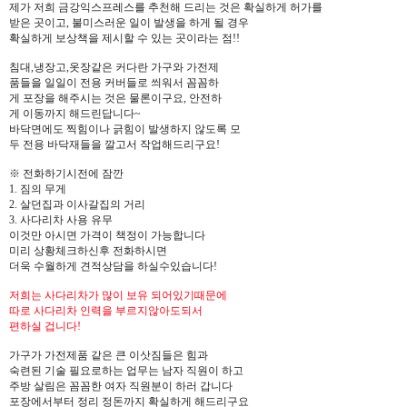
제가 저희 금강익스프레스를 추천해 드리는 것은 확실하게 허가를
받은 곳이고, 불미스러운 일이 발생을 하게 될 경우
확실하게 보상책을 제시할 수 있는 곳이라는 점!!
침대,냉장고,옷장같은 커다란 가구와 가전제
품들을 일일이 전용 커버들로 씌워서 꼼꼼하
게 포장을 해주시는 것은 물론이구요, 안전하
게 이동까지 해드린답니다~
바닥면에도 찍힘이나 긁힘이 발생하지 않도록 모
두 전용 바닥재들을 깔고서 작업해드리구요!
※ 전화하기시전에 잠깐
1. 짐의 무게
2. 살던집과 이사갈집의 거리
3. 사다리차 사용 유무
이것만 아시면 가격이 책정이 가능합니다
미리 상황체크하신후 전화하시면
더욱 수월하게 견적상담을 하실수있습니다!
저희는 사다리차가 많이 보유 되어있기때문에
따로 사다리차 인력을 부르지않아도되서
편하실 겁니다!
가구가 가전제품 같은 큰 이삿짐들은 힘과
숙련된 기술 필요로하는 업무는 남자 직원이 하고
주방 살림은 꼼꼼한 여자 직원분이 하러 갑니다
포장에서부터 정리 정돈까지 확실하게 해드리구요