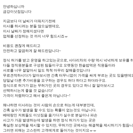
안녕하십니까
금강이삿짐입니다
지금보다 더 날씨가 더워지기전에
이사를 하시려는 분들 많으실텐데요,
이사 날짜가 정해지셨다면
업체를 선정하는 것 까지 너무 힘드시죠ㅠ
​비용도 괜찮게 해드리고
안전하고 깔끔하게 잘 해드린답니다~
정식 허가를 받고 운영을 하고있는곳으로, 사다리차의 수량 역시 넉넉하게 보유를 
다들 정직원분들로 구성된 팀들이구요 오랫동안 한솥밥먹은 직원들이라
서로를 너무 잘알아서 일도 척척 마무리 잘해줄것입니다
무료견적하시다가 알아보시면 간혹 터무니없이 가격을 싸게 부르는 곳도 있을텐데요
당일날 다른 추가비용을 요구하는 경우도 허다 하다고 하더라구요.
정식으로 허가가 없는 무허가인 곳의 경우도 있다고 하니 잘 알아보시고
선택하시는게 좋을 것 같습니다!
가격이 저렴하다고 해서 좋은게 아닙니다~!
왜냐하면 이사라는 것이 사람의 손으로 하는게 대부분인데,
간혹 실수가 발생을 할 수도 있는 확률이 없는것도 아닙니다.
베테랑인 저희들도 이삿짐을 옮기다가 실수로 분실이나 파손
사고가 가끔 발생하는데 발생을 하면 정식 허가가 있는 곳은
확실한 보상책을 제시할 수 있지만, 무허가인 곳에서는 해결책을 제시하기가 힘듭니
그러면 피해는 고스란히 고객에게로 돌아가는 것이지요ㅠㅠ