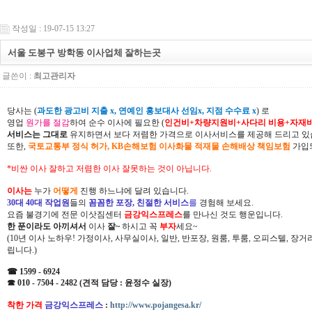
작성일 : 19-07-15 13:27
서울 도봉구 방학동 이사업체 잘하는곳
글쓴이 :
최고관리자
당사는 (
과도한 광고비 지출 x, 연예인 홍보대사 선임x, 지점 수수료 x
) 로
영업
원가를 절감
하여 순수 이사에 필요한 (
인건비+차량지원비+사다리 비용+자재
서비스는 그대로
유지하면서 보다 저렴한 가격으로 이사서비스를 제공해 드리고 있
또한,
국토교통부 정식 허가, KB손해보험 이사화물 적재물 손해배상 책임보험
가입되
*비싼 이사 잘하고 저렴한 이사 잘못하는 것이 아닙니다.
이사는
누가
어떻게
진행 하느냐에 달려 있습니다.
30대 40대 작업원
들의
꼼꼼한 포장, 친절한 서비스
를
경험해 보세요.
요즘 불경기에 전문 이삿짐센터
금강익스프레스
를 만나신 것도 행운입니다.
한 푼이라도 아끼셔서
이사
잘~
하시고 꼭
부자
세요~
(10년 이사 노하우! 가정이사, 사무실이사, 일반, 반포장, 원룸, 투룸, 오피스텔, 장
립니다.)
☎ 1599 - 6924
☎ 010 - 7504 - 2482 (견적 담당 : 윤정수 실장)
착한 가격
금강익스프레스
:
http://www.pojangesa.kr/