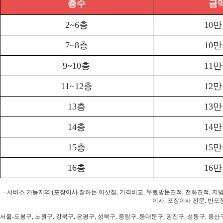
층수
금
2~6층
10
7~8층
10
9~10층
11
11~12층
12
13층
13
14층
14
15층
15
16층
16
- 서비스 가능지역 (포장이사 잘하는 이삿짐, 가격비교, 무료방문견적, 전화견적, 지
이사, 포장이사 전문, 반포
서울-도봉구, 노원구, 강북구, 은평구, 성북구, 중랑구, 동대문구, 광진구, 성동구, 용산구