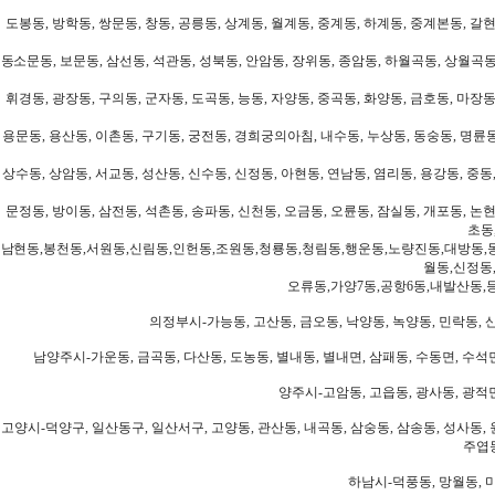
도봉동, 방학동, 쌍문동, 창동, 공릉동, 상계동, 월계동, 중계동, 하계동, 중계본동, 갈현
동소문동, 보문동, 삼선동, 석관동, 성북동, 안암동, 장위동, 종암동, 하월곡동, 상월곡동,
휘경동, 광장동, 구의동, 군자동, 도곡동, 능동, 자양동, 중곡동, 화양동, 금호동, 마장동
용문동, 용산동, 이촌동, 구기동, 궁전동, 경희궁의아침, 내수동, 누상동, 동숭동, 명륜동
상수동, 상암동, 서교동, 성산동, 신수동, 신정동, 아현동, 연남동, 염리동, 용강동, 중동,
문정동, 방이동, 삼전동, 석촌동, 송파동, 신천동, 오금동, 오륜동, 잠실동, 개포동, 논현
초동
남현동,봉천동,서원동,신림동,인헌동,조원동,청룡동,청림동,행운동,노량진동,대방동,
월동,신정동
오류동,가양7동,공항6동,내발산동,
의정부시-가능동, 고산동, 금오동, 낙양동, 녹양동, 민락동, 산
남양주시-가운동, 금곡동, 다산동, 도농동, 별내동, 별내면, 삼패동, 수동면, 수석면
양주시-고암동, 고읍동, 광사동, 광적면
고양시-덕양구, 일산동구, 일산서구, 고양동, 관산동, 내곡동, 삼숭동, 삼송동, 성사동, 
주엽동
하남시-덕풍동, 망월동, 미