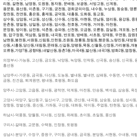
리동, 갈현동, 남영동, 도원동, 동자동, 문배동, 보광동, 서빙고동, 신계동,
용문동, 용산동, 이촌동, 구기동, 궁전동, 경희궁의아침, 내수동, 누상동, 동숭동, 명륜
창천동, 천연동, 홍은동, 홍제동, 공덕동, 대흥동, 도화동, 동교동,
상수동, 상암동, 서교동, 성산동, 신수동, 신정동, 아현동, 연남동, 염리동, 용강동, 중동
둔촌동, 명일동, 상일동, 성내동, 암사동, 천호동, 가락동, 거여동, 마천동,
문정동, 방이동, 삼전동, 석촌동, 송파동, 신천동, 오금동, 오륜동, 잠실동, 개포동, 논
동, 압구정동, 역삼동, 일원동, 내곡동, 반포동, 방배동, 서초동, 양재동, 우면동, 잠원
남현동,봉천동,서원동,신림동,인헌동,조원동,청룡동,청림동,행운동,노량진동,대방동
산동,시흥동,당산동,대림동,문래동,신길동,양평동,목동,신월동,신정동,가리봉동,개봉
오류동,가양7동,공항6동,내발산동,등촌5동,마곡4동,발산동,내곡3동,방화2동,염창동
의정부시-가능동, 고산동, 금오동, 낙양동, 녹양동, 민락동, 산곡동, 송산동, 신곡동, 
흥선동
남양주시-가운동, 금곡동, 다산동, 도농동, 별내동, 별내면, 삼패동, 수동면, 수석면, 양
금동, 진건읍, 퇴계원면, 평내동, 호평동, 화도읍
양주시-고암동, 고읍동, 광사동, 광적면, 덕계동, 마전동, 만송동, 백석읍, 삼숭동, 옥
고양시-덕양구, 일산동구, 일산서구, 고양동, 관산동, 내곡동, 삼숭동, 삼송동, 성사동,
장항동, 정발산동, 중산동, 가좌동, 구산동, 대화동, 덕이동, 주엽동, 탄현동, 일산동,
하남시-덕풍동, 망월동, 미사동, 신장동, 위례동, 초이동, 초일동, 풍산동
구리시-갈매동, 교문동, 수택동, 인창동, 토평동
성남시-분당구, 수정구, 중원구, 구미동, 궁내동, 금곡동, 분당동, 서현동, 수내동, 야탑