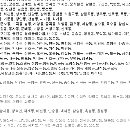
 창동, 공릉동, 상계동, 월계동, 중계동, 하계동, 중계본동, 갈현동, 구산동, 녹번동, 대조
동, 진관동, 길음동, 돈암동, 동선동,
, 석관동, 성북동, 안암동, 장위동, 종암동, 하월곡동, 상월곡동, 망우동, 면목동, 묵동, 
, 이문동, 장안동, 전농동, 제기동, 회기동,
 군자동, 도곡동, 능동, 자양동, 중곡동, 화양동, 금호동, 마장동, 성수동, 옥수동, 왕십리
도원동, 동자동, 문배동, 보광동, 서빙고동, 신계동,
 구기동, 궁전동, 경희궁의아침, 내수동, 누상동, 동숭동, 명륜동, 무악동, 남가좌동, 대현
 홍제동, 공덕동, 대흥동, 도화동, 동교동,
성산동, 신수동, 신정동, 아현동, 연남동, 염리동, 용강동, 중동, 창천동, 토당동, 하중동,
 성내동, 암사동, 천호동, 가락동, 거여동, 마천동,
 석촌동, 송파동, 신천동, 오금동, 오륜동, 잠실동, 개포동, 논현동, 대치동, 도곡동, 삼성
일원동, 내곡동, 반포동, 방배동, 서초동, 양재동, 우면동, 잠원동,
신림동,인헌동,조원동,청룡동,청림동,행운동,노량진동,대방동,동작동,사당동,상도동,신
림동,문래동,신길동,양평동,목동,신월동,신정동,가리봉동,개봉동,고척동,구로동,
,내발산동,등촌5동,마곡4동,발산동,내곡3동,방화2동,염창동,화곡1동
 금오동, 낙양동, 녹양동, 민락동, 산곡동, 송산동, 신곡동, 용현동, 의정부동, 지금동, 
 다산동, 도농동, 별내동, 별내면, 삼패동, 수동면, 수석면, 양정동, 오남읍, 와부읍, 이
 평내동, 호평동, 화도읍
광사동, 광적면, 덕계동, 마전동, 만송동, 백석읍, 삼숭동, 옥정동, 율정동
 일산서구, 고양동, 관산동, 내곡동, 삼숭동, 삼송동, 성사동, 원당동, 원흥동, 신원동, 
, 가좌동, 구산동, 대화동, 덕이동, 주엽동, 탄현동, 일산동, 송산동