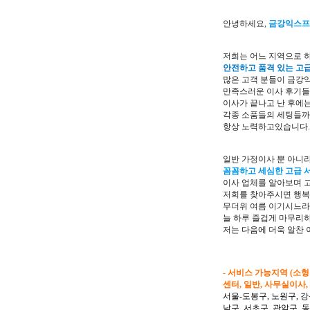
안녕하세요,
금강익스프
저희는 어느 지역으로 
안전하고 품격 있는 고
많은 고객 분들이 금강
만족스러운 이사 후기
이사가 끝나고 난 후에는
각종 소품들의 세팅들
항상 노력하고있습니다.
일반 가정이사 뿐 아니
꼼꼼하고 세심한 고급 
이사 업체를 알아보며 
저희를 찾아주시면 행복
무더위 여름 이기시느라
늘 하루 즐겁게 마무리
저는 다음에 더욱 알찬
- 서비스 가능지역 (소
센터, 일반, 사무실이사,
서울-도봉구, 노원구, 강
남구, 서초구, 관악구, 