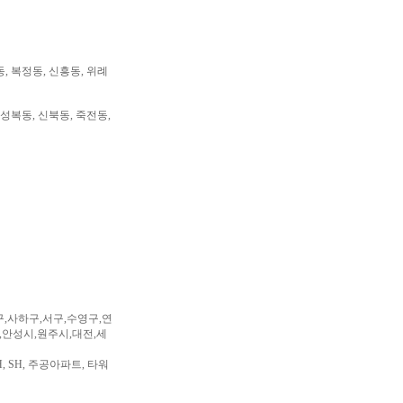
동, 복정동, 신흥동, 위례
 성복동, 신북동, 죽전동,
구,사하구,서구,수영구,연
,안성시,원주시,대전,세
, SH, 주공아파트, 타워