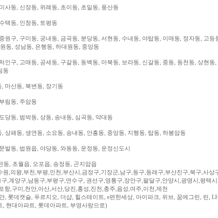
미사동, 신장동, 위례동, 초이동, 초일동, 풍산동
 수택동, 인창동, 토평동
중원구, 구미동, 궁내동, 금곡동, 분당동, 서현동, 수내동, 야탑동, 이매동, 정자동, 고등
대원동, 성남동, 은행동, 하대원동, 중앙동
처인구, 고매동, 공세동, 구갈동, 동백동, 마북동, 보라동, 신갈동, 중동, 동천동, 상현동,
림동
, 마산동, 북변동, 장기동
 부림동, 주암동
도당동, 범박동, 상동, 송내동, 심곡동, 약대동
 상패동, 생연동, 소요동, 송내동, 안흥동, 중앙동, 지행동, 탑동, 하봉암동
문발동, 법원읍, 야당동, 와동동, 운정동, 운정신도시
전동, 초월읍, 오포읍, 송정동, 곤지암읍
수원,의왕,부천,부평,인천,부산시,금정구,기장군,남구,동구,동래구,부산진구,북구,사상
구,계양구,남동구,부평구,연수구, 권선구,영통구,장안구,팔달구,안양시,광명시,평택시
,포항,구미,천안,아산,서산,당진,홍성,진천,충주,음성,여주,이천,제천
, 롯데캣슬, 푸르지오, 더샵, 힐스테이트, e편한세상, 아이파크, 위브, 꿈에그린, 린, LH
트, 현대아파트, 롯데아파트, 부영사랑으로)