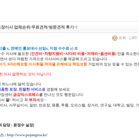
포장이사 업체순위/무료견적/방문견적 후기~!
조회 : 2,495
출 x, 연예인 홍보대사 선임x, 지점 수수료 x
) 로
순수 이사에 필요한 (
인건비+차량지원비+사다리 비용+자재비+옵션비용
) 만을 최소
면서 보다 저렴한 가격으로 이사서비스를 제공해 드리고 있습니다.
허가, KB손해보험 이사화물 적재물 손해배상 책임보험
가입되어 있는 믿을 수 있는 전
한 이사 잘못하는 것이 아닙니다.
 하느냐에 달려 있습니다.
꼼꼼한 포장, 친절한 서비스
를
경험해 보세요.
삿짐센터
금강익스프레스
를 만나신 것도 행운입니다.
이사
잘~
하시고 꼭
부자
세요~
정이사, 사무실이사, 일반, 반포장, 원룸, 투룸, 오피스텔, 장거리, 연구실, 대학교, 빌딩
 (견적 담당 : 윤정수 실장)
스
:
http://www.pojangesa.kr/