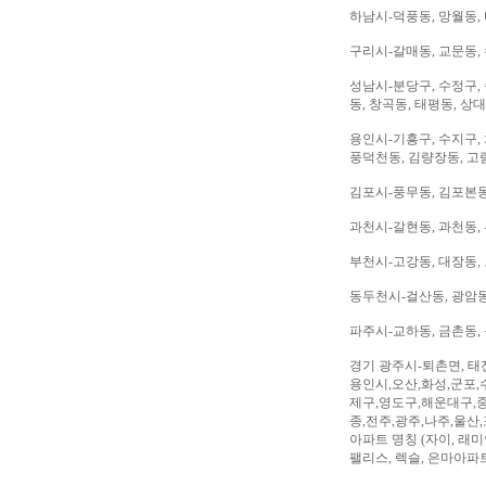
하남시-덕풍동, 망월동, 
구리시-갈매동, 교문동,
성남시-분당구, 수정구, 
동, 창곡동, 태평동, 상
용인시-기흥구, 수지구, 
풍덕천동, 김량장동, 고
김포시-풍무동, 김포본동
과천시-갈현동, 과천동,
부천시-고강동, 대장동, 
동두천시-걸산동, 광암동,
파주시-교하동, 금촌동, 
경기 광주시-퇴촌면, 태
용인시,오산,화성,군포,
제구,영도구,해운대구,중
종,전주,광주,나주,울산
아파트 명칭 (자이, 래미안
팰리스, 렉슬, 은마아파