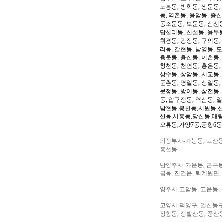
도봉동, 방학동, 쌍문동,
동, 역촌동, 응암동, 증산
동소문동, 보문동, 삼선동
답십리동, 신설동, 용두동
휘경동, 광장동, 구의동,
리동, 갈현동, 남영동, 
용문동, 용산동, 이촌동,
창천동, 천연동, 홍은동,
상수동, 상암동, 서교동, 
둔촌동, 명일동, 상일동,
문정동, 방이동, 삼전동,
동, 압구정동, 역삼동, 
남현동,봉천동,서원동,
산동,시흥동,당산동,대
오류동,가양7동,공항6동
의정부시-가능동, 고산동,
흥선동
남양주시-가운동, 금곡동,
금동, 진건읍, 퇴계원면,
양주시-고암동, 고읍동, 
고양시-덕양구, 일산동구,
장항동, 정발산동, 중산동