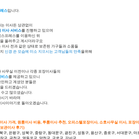
레스
입니다.
하는 이사든 상관없이
급 이사 서비스
를 진행하고 있으며
익스프레스를 이용하신 뒤
들을 올려주고 계시더라구요
 이사 전과 같은 상태로 보존된 가구들과 소품들
까지
신경 쓴 모습에 미소 지으시는 고객님들의 만족
을위해
라 사무실 이전이나 각종 포장이사들의
서비스
를 제공하고 있으니
고민하고 계셨던 분들은
을 드리겠습니다.
 수고 많으셨습니다.
하시기 바라며
 이사이야기로 돌아오겠습니다.
형이사 가격, 원룸이사 비용, 투룸이사 추천, 오피스텔포장이사, 소호사무실 이사, 포장
 보관이사 후기)
북구, 은평구, 성북구, 중랑구, 동대문구, 광진구, 성동구, 용산구, 종로구, 서대문구, 마
동작구, 금천구, 영등포구, 양천구, 구로구, 강서구