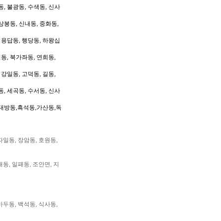
동, 불광동, 수색동, 신사
상봉동, 신내동, 중화동,
, 용답동, 행당동, 하왕십
동, 북가좌동, 연희동,
 강일동, 고덕동, 길동,
동, 세곡동, 수서동, 신사
대방동,흑석동,가산동,독
자일동, 장암동, 호원동,
패동, 일패동, 조안면, 지
마두동, 백석동, 식사동,