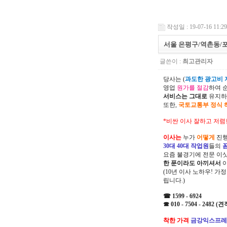
작성일 : 19-07-16 11:29
서울 은평구/역촌동/
글쓴이 :
최고관리자
당사는 (
과도한 광고비 지
영업
원가를 절감
하여 
서비스는 그대로
유지하
또한,
국토교통부 정식 
*비싼 이사 잘하고 저렴
이사는
누가
어떻게
진행
30대 40대 작업원
들의
요즘 불경기에 전문 이
한 푼이라도 아끼셔서
(10년 이사 노하우! 가
립니다.)
☎ 1599 - 6924
☎ 010 - 7504 - 2482
착한 가격
금강익스프레