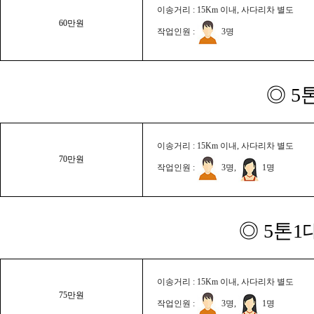
이송거리 : 15Km 이내, 사다리차 별도
60만원
작업인원 :
3명
◎ 5
이송거리 : 15Km 이내, 사다리차 별도
70만원
작업인원 :
3명,
1명
◎ 5톤1
이송거리 : 15Km 이내, 사다리차 별도
75만원
작업인원 :
3명,
1명