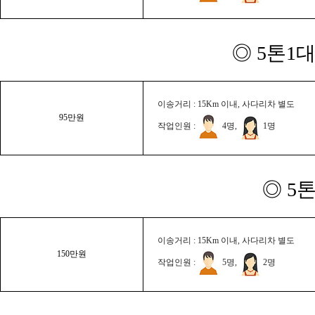
◎ 5톤1대
이송거리 : 15Km 이내, 사다리차 별도
95만원
작업인원 :
4명,
1명
◎ 5
이송거리 : 15Km 이내, 사다리차 별도
150만원
작업인원 :
5명,
2명