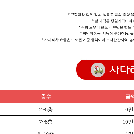
* 큰짐이라 함은 장농, 냉장고 등의 중량
* 본 가격은 평일가격이며
* 주방 도우미 필요시 10만원 별도
* 북박이장농, 키높이 분해장농, 돌
* 사다리차 요금은 수도권 기준 금액이며 도서산간지역, 농
층수
금
2~6층
10
7~8층
10
9~10층
11