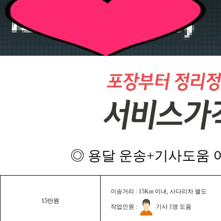
◎ 용달 운송+기사도움 이
이송거리 : 15Km 이내, 사다리차 별도
15만원
작업인원 :
기사 1명 도움