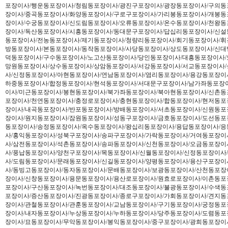
포장이사/행운동포장이사/청림동포장이사/광진구포장이사/광장동포장이사/구의동
장이사/중곡동포장이사/화양동포장이사/구로구포장이사/가리봉동포장이사/개봉동
장이사/수궁동포장이사/신도림동포장이사/오류동포장이사/온수동포장이사/천왕동
장이사/독산동포장이사/시흥동포장이사/동대문구포장이사/답십리동포장이사/신설
동포장이사/전농동포장이사/제기동포장이사/청량리동포장이사/회기동포장이사/휘
방동포장이사/본동포장이사/동작동포장이사/사당동포장이사/상도동포장이사/신대
덕동포장이사/구수동포장이사/노고산동포장이사/당인동포장이사/대흥동포장이사/
망원동포장이사/상수동포장이사/상암동포장이사/서강동포장이사/서교동포장이사
사/신정동포장이사/아현동포장이사/연남동포장이사/염리동포장이사/용강동포장이
하중동포장이사/합정동포장이사/현석동포장이사/서대문구포장이사/남가좌동포장
이사/미근동포장이사/봉현동포장이사/북가좌동포장이사/북아현동포장이사/신촌동
포장이사/천연동포장이사/충정로포장이사/충현동포장이사/합동포장이사/현저동포
장이사/내곡동포장이사/반포동포장이사/방배동포장이사/서초동포장이사/신원동포
장이사/원지동포장이사/잠원동포장이사/성동구포장이사/금호동포장이사/도선동포
동포장이사/송정동포장이사/옥수동포장이사/왕십리동포장이사/용답동포장이사/
사/홍익동포장이사/성북구포장이사/송파구포장이사/가락동포장이사/거여동포장이
사/삼전동포장이사/석촌동포장이사/송파동포장이사/신천동포장이사/오금동포장이
사/풍납동포장이사/양천구포장이사/목동포장이사/신월동포장이사/신정동포장이사
사/도림동포장이사/문래동포장이사/신길동포장이사/양평동포장이사/용산구포장이
사/동빙고동포장이사/동자동포장이사/문배동포장이사/보광동포장이사/산천동포장
장이사/신창동포장이사/용문동포장이사/용산로포장이사/원효로포장이사/이촌동포
포장이사/구산동포장이사/녹번동포장이사/대조동포장이사/불광동포장이사/수색동
포장이사/증산동포장이사/진광동포장이사/종로구포장이사/가회동포장이사/견지동
장이사/관철동포장이사/관훈동포장이사/교남동포장이사/구기동포장이사/궁정동포
장이사/내자동포장이사/누상동포장이사/누하동포장이사/당주동포장이사/도렴동포
장이사/묘동포장이사/무악동포장이사/봉익동포장이사/중구포장이사/광희동포장이