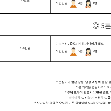
95만원
작업인원 :
4명,
1명
◎ 5
이송거리 : 15Km 이내, 사다리차 별도
150만원
작업인원 :
5명,
2명
* 큰짐이라 함은 장농, 냉장고 등의 중량
* 본 가격은 평일가격이며
* 주방 도우미 필요시 10만원 별도
* 북박이장농, 키높이 분해장농, 돌
* 사다리차 요금은 수도권 기준 금액이며 도서산간지역, 농