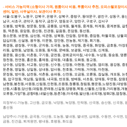
- 서비스 가능지역 (소형이사 가격, 원룸이사 비용, 투룸이사 추천, 오피스텔포장이
센터, 일반, 사무실이사, 보관이사 후기)
서울-도봉구, 노원구, 강북구, 은평구, 성북구, 중랑구, 동대문구, 광진구, 성동구, 용산
남구, 서초구, 관악구, 동작구, 금천구, 영등포구, 양천구, 구로구, 강서구
도봉동, 방학동, 쌍문동, 창동, 공릉동, 상계동, 월계동, 중계동, 하계동, 중계본동, 갈
동, 역촌동, 응암동, 증산동, 진관동, 길음동, 돈암동, 동선동,
동소문동, 보문동, 삼선동, 석관동, 성북동, 안암동, 장위동, 종암동, 하월곡동, 상월곡동
답십리동, 신설동, 용두동, 이문동, 장안동, 전농동, 제기동, 회기동,
휘경동, 광장동, 구의동, 군자동, 도곡동, 능동, 자양동, 중곡동, 화양동, 금호동, 마장
리동, 갈현동, 남영동, 도원동, 동자동, 문배동, 보광동, 서빙고동, 신계동,
용문동, 용산동, 이촌동, 구기동, 궁전동, 경희궁의아침, 내수동, 누상동, 동숭동, 명륜
창천동, 천연동, 홍은동, 홍제동, 공덕동, 대흥동, 도화동, 동교동,
상수동, 상암동, 서교동, 성산동, 신수동, 신정동, 아현동, 연남동, 염리동, 용강동, 중동
둔촌동, 명일동, 상일동, 성내동, 암사동, 천호동, 가락동, 거여동, 마천동,
문정동, 방이동, 삼전동, 석촌동, 송파동, 신천동, 오금동, 오륜동, 잠실동, 개포동, 논
동, 압구정동, 역삼동, 일원동, 내곡동, 반포동, 방배동, 서초동, 양재동, 우면동, 잠원
남현동,봉천동,서원동,신림동,인헌동,조원동,청룡동,청림동,행운동,노량진동,대방동
산동,시흥동,당산동,대림동,문래동,신길동,양평동,목동,신월동,신정동,가리봉동,개봉
오류동,가양7동,공항6동,내발산동,등촌5동,마곡4동,발산동,내곡3동,방화2동,염창동
의정부시-가능동, 고산동, 금오동, 낙양동, 녹양동, 민락동, 산곡동, 송산동, 신곡동, 
흥선동
남양주시-가운동, 금곡동, 다산동, 도농동, 별내동, 별내면, 삼패동, 수동면, 수석면, 양
금동, 진건읍, 퇴계원면, 평내동, 호평동, 화도읍