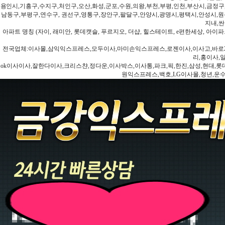
용인시,기흥구,수지구,처인구,오산,화성,군포,수원,의왕,부천,부평,인천,부산시,금정구
남동구,부평구,연수구, 권선구,영통구,장안구,팔달구,안양시,광명시,평택시,안성시,원주
지내,싼
아파트 명칭 (자이, 래미안, 롯데캣슬, 푸르지오, 더샵, 힐스테이트, e편한세상, 아이파크
전국업체:이사몰,삼익익스프레스,모두이사,마미손익스프레스,로젠이사,이사고,바로2
리,홍이사,
ok이사이사,잘한다이사,크리스챤,정다운,이사박스,이사통,파크,픽,한진,삼성,현대,롯데,파란
원익스프레스,백호,LG이사몰,청년,운수