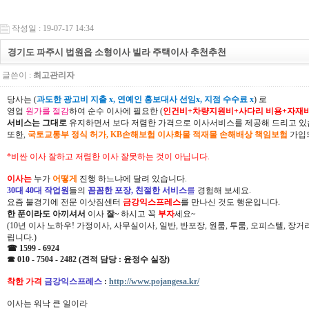
작성일 : 19-07-17 14:34
경기도 파주시 법원읍 소형이사 빌라 주택이사 추천추천
글쓴이 :
최고관리자
당사는 (
과도한 광고비 지출 x, 연예인 홍보대사 선임x, 지점 수수료 x
) 로
영업
원가를 절감
하여 순수 이사에 필요한 (
인건비+차량지원비+사다리 비용+자재
서비스는 그대로
유지하면서 보다 저렴한 가격으로 이사서비스를 제공해 드리고 있
또한,
국토교통부 정식 허가, KB손해보험 이사화물 적재물 손해배상 책임보험
가입되
*비싼 이사 잘하고 저렴한 이사 잘못하는 것이 아닙니다.
이사는
누가
어떻게
진행 하느냐에 달려 있습니다.
30대 40대 작업원
들의
꼼꼼한 포장, 친절한 서비스
를
경험해 보세요.
요즘 불경기에 전문 이삿짐센터
금강익스프레스
를 만나신 것도 행운입니다.
한 푼이라도 아끼셔서
이사
잘~
하시고 꼭
부자
세요~
(10년 이사 노하우! 가정이사, 사무실이사, 일반, 반포장, 원룸, 투룸, 오피스텔, 장
립니다.)
☎ 1599 - 6924
☎ 010 - 7504 - 2482 (견적 담당 : 윤정수 실장)
착한 가격
금강익스프레스
:
http://www.pojangesa.kr/
이사는 워낙 큰 일이라