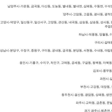
남양주시-가운동, 금곡동, 다산동, 도농동, 별내동, 별내면, 삼패동, 수동면, 수석면
양주시-고암동, 고읍동, 광사동, 광적면
고양시-덕양구, 일산동구, 일산서구, 고양동, 관산동, 내곡동, 삼숭동, 삼송동, 성사동, 
주엽동
하남시-덕풍동, 망월동, 미
구리시-갈매동
성남시-분당구, 수정구, 중원구, 구미동, 궁내동, 금곡동, 분당동, 서현동, 수내동, 야탑동
용인시-기흥구, 수지구, 처인구, 고매동, 공세동, 구갈동, 동백동, 마북동
김포시-풍무동,
과천시-갈
부천시-고강동, 대장동, 
동두천시-걸산동, 광암동, 상패동, 생연동
파주시-교하동, 금촌동, 문발
경기 광주시-퇴촌면, 