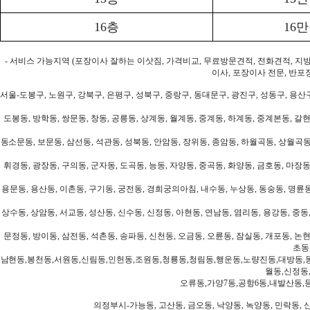
16층
16
- 서비스 가능지역 (포장이사 잘하는 이삿짐, 가격비교, 무료방문견적, 전화견적, 지
이사, 포장이사 전문, 반포
서울-도봉구, 노원구, 강북구, 은평구, 성북구, 중랑구, 동대문구, 광진구, 성동구, 용산구
도봉동, 방학동, 쌍문동, 창동, 공릉동, 상계동, 월계동, 중계동, 하계동, 중계본동, 갈현
동소문동, 보문동, 삼선동, 석관동, 성북동, 안암동, 장위동, 종암동, 하월곡동, 상월곡동,
휘경동, 광장동, 구의동, 군자동, 도곡동, 능동, 자양동, 중곡동, 화양동, 금호동, 마장동
용문동, 용산동, 이촌동, 구기동, 궁전동, 경희궁의아침, 내수동, 누상동, 동숭동, 명륜동
상수동, 상암동, 서교동, 성산동, 신수동, 신정동, 아현동, 연남동, 염리동, 용강동, 중동,
문정동, 방이동, 삼전동, 석촌동, 송파동, 신천동, 오금동, 오륜동, 잠실동, 개포동, 논현
초동
남현동,봉천동,서원동,신림동,인헌동,조원동,청룡동,청림동,행운동,노량진동,대방동,
월동,신정동
오류동,가양7동,공항6동,내발산동,
의정부시-가능동, 고산동, 금오동, 낙양동, 녹양동, 민락동, 산