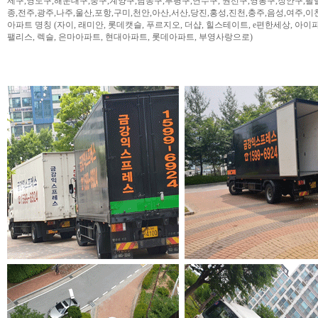
제구,영도구,해운대구,중구,계양구,남동구,부평구,연수구, 권선구,영통구,장안구,팔
종,전주,광주,나주,울산,포항,구미,천안,아산,서산,당진,홍성,진천,충주,음성,여주,이
아파트 명칭 (자이, 래미안, 롯데캣슬, 푸르지오, 더샵, 힐스테이트, e편한세상, 아이파크,
팰리스, 렉슬, 은마아파트, 현대아파트, 롯데아파트, 부영사랑으로)