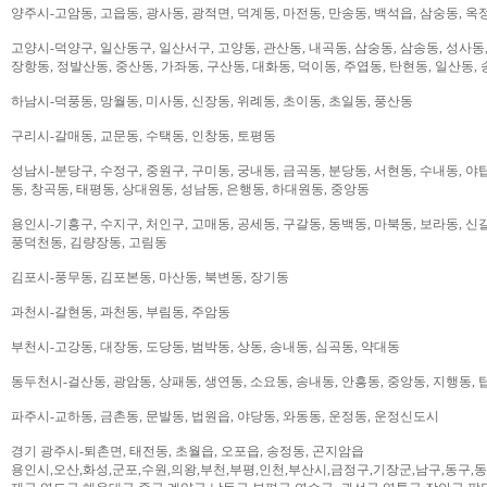
양주시-고암동, 고읍동, 광사동, 광적면, 덕계동, 마전동, 만송동, 백석읍, 삼숭동, 옥
고양시-덕양구, 일산동구, 일산서구, 고양동, 관산동, 내곡동, 삼숭동, 삼송동, 성사동,
장항동, 정발산동, 중산동, 가좌동, 구산동, 대화동, 덕이동, 주엽동, 탄현동, 일산동,
하남시-덕풍동, 망월동, 미사동, 신장동, 위례동, 초이동, 초일동, 풍산동
구리시-갈매동, 교문동, 수택동, 인창동, 토평동
성남시-분당구, 수정구, 중원구, 구미동, 궁내동, 금곡동, 분당동, 서현동, 수내동, 야탑
동, 창곡동, 태평동, 상대원동, 성남동, 은행동, 하대원동, 중앙동
용인시-기흥구, 수지구, 처인구, 고매동, 공세동, 구갈동, 동백동, 마북동, 보라동, 신갈
풍덕천동, 김량장동, 고림동
김포시-풍무동, 김포본동, 마산동, 북변동, 장기동
과천시-갈현동, 과천동, 부림동, 주암동
부천시-고강동, 대장동, 도당동, 범박동, 상동, 송내동, 심곡동, 약대동
동두천시-걸산동, 광암동, 상패동, 생연동, 소요동, 송내동, 안흥동, 중앙동, 지행동, 
파주시-교하동, 금촌동, 문발동, 법원읍, 야당동, 와동동, 운정동, 운정신도시
경기 광주시-퇴촌면, 태전동, 초월읍, 오포읍, 송정동, 곤지암읍
용인시,오산,화성,군포,수원,의왕,부천,부평,인천,부산시,금정구,기장군,남구,동구,