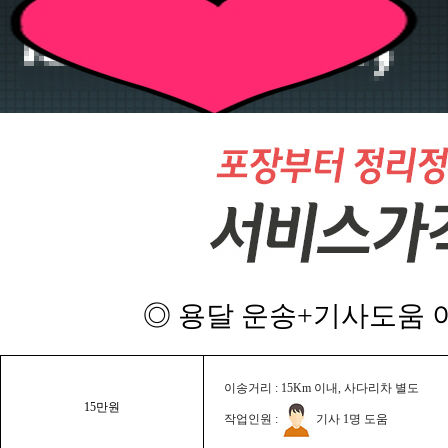
◎ 용달 운송+기사도움 이
이송거리 : 15Km 이내, 사다리차 별도
15만원
작업인원 :
기사 1명 도움