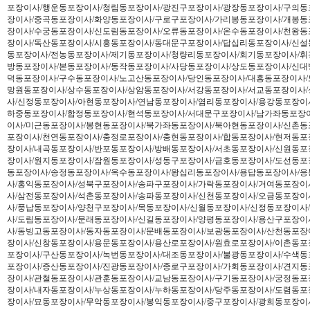
포장이사/행운동포장이사/청림동포장이사/광진구포장이사/광장동포장이사/구의동
장이사/중곡동포장이사/화양동포장이사/구로구포장이사/가리봉동포장이사/개봉동
장이사/수궁동포장이사/신도림동포장이사/오류동포장이사/온수동포장이사/천왕동
장이사/독산동포장이사/시흥동포장이사/동대문구포장이사/답십리동포장이사/신설
동포장이사/전농동포장이사/제기동포장이사/청량리동포장이사/회기동포장이사/휘
방동포장이사/본동포장이사/동작동포장이사/사당동포장이사/상도동포장이사/신대
덕동포장이사/구수동포장이사/노고산동포장이사/당인동포장이사/대흥동포장이사/
망원동포장이사/상수동포장이사/상암동포장이사/서강동포장이사/서교동포장이사
사/신정동포장이사/아현동포장이사/연남동포장이사/염리동포장이사/용강동포장이
하중동포장이사/합정동포장이사/현석동포장이사/서대문구포장이사/남가좌동포장
이사/미근동포장이사/봉현동포장이사/북가좌동포장이사/북아현동포장이사/신촌동
포장이사/천연동포장이사/충정로포장이사/충현동포장이사/합동포장이사/현저동포
장이사/내곡동포장이사/반포동포장이사/방배동포장이사/서초동포장이사/신원동포
장이사/원지동포장이사/잠원동포장이사/성동구포장이사/금호동포장이사/도선동포
동포장이사/송정동포장이사/옥수동포장이사/왕십리동포장이사/용답동포장이사/
사/홍익동포장이사/성북구포장이사/송파구포장이사/가락동포장이사/거여동포장이
사/삼전동포장이사/석촌동포장이사/송파동포장이사/신천동포장이사/오금동포장이
사/풍납동포장이사/양천구포장이사/목동포장이사/신월동포장이사/신정동포장이사
사/도림동포장이사/문래동포장이사/신길동포장이사/양평동포장이사/용산구포장이
사/동빙고동포장이사/동자동포장이사/문배동포장이사/보광동포장이사/산천동포장
장이사/신창동포장이사/용문동포장이사/용산로포장이사/원효로포장이사/이촌동포
포장이사/구산동포장이사/녹번동포장이사/대조동포장이사/불광동포장이사/수색동
포장이사/증산동포장이사/진광동포장이사/종로구포장이사/가회동포장이사/견지동
장이사/관철동포장이사/관훈동포장이사/교남동포장이사/구기동포장이사/궁정동포
장이사/내자동포장이사/누상동포장이사/누하동포장이사/당주동포장이사/도렴동포
장이사/묘동포장이사/무악동포장이사/봉익동포장이사/중구포장이사/광희동포장이