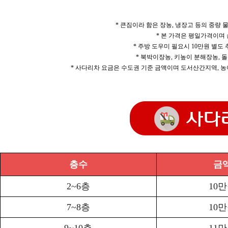
* 큰짐이라 함은 장농, 냉장고 등의 중량
* 본 가격은 평일가격이며
* 주방 도우미 필요시 10만원 별도
* 북박이장농, 키높이 분해장농, 돌
* 사다리차 요금은 수도권 기준 금액이며 도서산간지역, 농
층수
금
2~6층
10
7~8층
10
9~10층
11