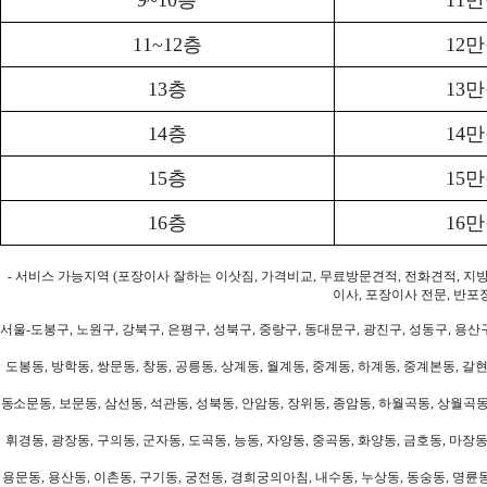
11~12층
12
13층
13
14층
14
15층
15
16층
16
- 서비스 가능지역 (포장이사 잘하는 이삿짐, 가격비교, 무료방문견적, 전화견적, 지
이사, 포장이사 전문, 반포
서울-도봉구, 노원구, 강북구, 은평구, 성북구, 중랑구, 동대문구, 광진구, 성동구, 용산구
도봉동, 방학동, 쌍문동, 창동, 공릉동, 상계동, 월계동, 중계동, 하계동, 중계본동, 갈현
동소문동, 보문동, 삼선동, 석관동, 성북동, 안암동, 장위동, 종암동, 하월곡동, 상월곡동,
휘경동, 광장동, 구의동, 군자동, 도곡동, 능동, 자양동, 중곡동, 화양동, 금호동, 마장동
용문동, 용산동, 이촌동, 구기동, 궁전동, 경희궁의아침, 내수동, 누상동, 동숭동, 명륜동