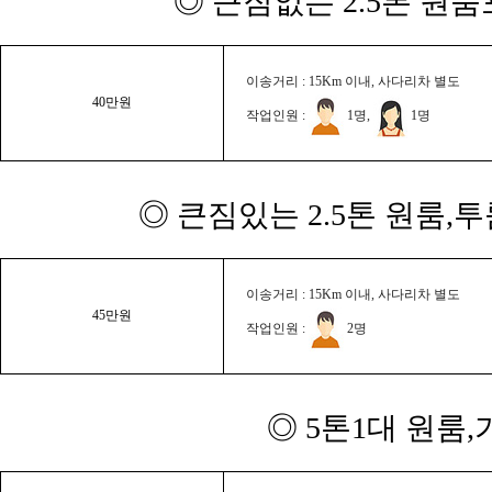
◎ 큰짐없는 2.5톤 원룸
이송거리 : 15Km 이내, 사다리차 별도
40만원
작업인원 :
1명,
1명
◎ 큰짐있는 2.5톤 원룸,
이송거리 : 15Km 이내, 사다리차 별도
45만원
작업인원 :
2명
◎ 5톤1대 원룸