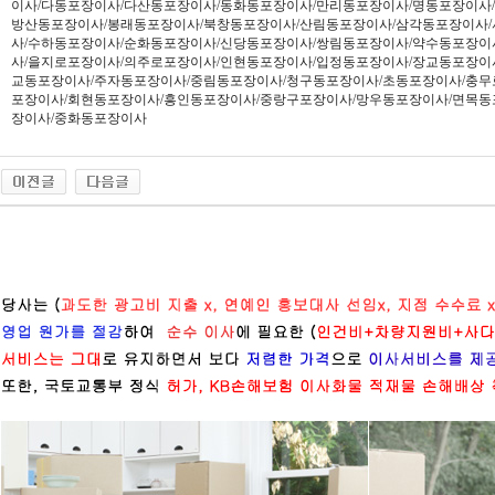
이사/다동포장이사/다산동포장이사/동화동포장이사/만리동포장이사/명동포장이사
방산동포장이사/봉래동포장이사/북창동포장이사/산림동포장이사/삼각동포장이사
사/수하동포장이사/순화동포장이사/신당동포장이사/쌍림동포장이사/약수동포장이
사/을지로포장이사/의주로포장이사/인현동포장이사/입정동포장이사/장교동포장이
교동포장이사/주자동포장이사/중림동포장이사/청구동포장이사/초동포장이사/충무
포장이사/회현동포장이사/흥인동포장이사/중랑구포장이사/망우동포장이사/면목동
장이사/중화동포장이사