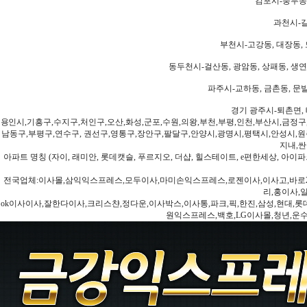
김포시-풍무동,
과천시-갈
부천시-고강동, 대장동, 
동두천시-걸산동, 광암동, 상패동, 생연동
파주시-교하동, 금촌동, 문발
경기 광주시-퇴촌면, 
용인시,기흥구,수지구,처인구,오산,화성,군포,수원,의왕,부천,부평,인천,부산시,금정구
남동구,부평구,연수구, 권선구,영통구,장안구,팔달구,안양시,광명시,평택시,안성시,원주
지내,싼
아파트 명칭 (자이, 래미안, 롯데캣슬, 푸르지오, 더샵, 힐스테이트, e편한세상, 아이파크
전국업체:이사몰,삼익익스프레스,모두이사,마미손익스프레스,로젠이사,이사고,바로2
리,홍이사,
ok이사이사,잘한다이사,크리스챤,정다운,이사박스,이사통,파크,픽,한진,삼성,현대,롯데,파란
원익스프레스,백호,LG이사몰,청년,운수