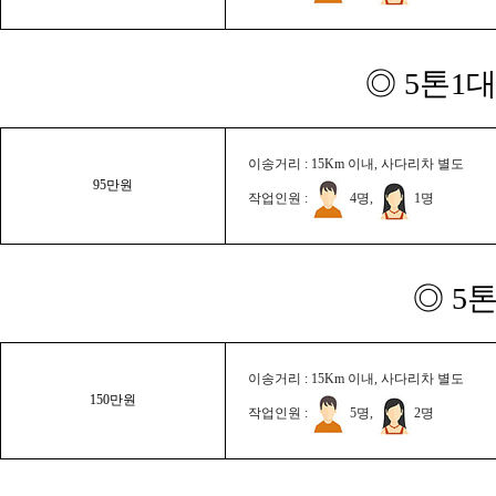
◎ 5톤1대
이송거리 : 15Km 이내, 사다리차 별도
95만원
작업인원 :
4명,
1명
◎ 5
이송거리 : 15Km 이내, 사다리차 별도
150만원
작업인원 :
5명,
2명