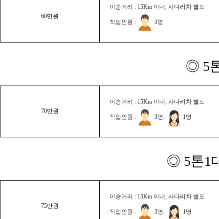
이송거리 : 15Km 이내, 사다리차 별도
60만원
작업인원 :
3명
◎ 5
이송거리 : 15Km 이내, 사다리차 별도
70만원
작업인원 :
3명,
1명
◎ 5톤1
이송거리 : 15Km 이내, 사다리차 별도
75만원
작업인원 :
3명,
1명