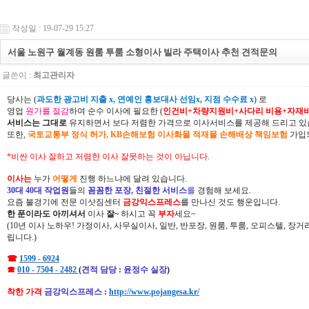
작성일 : 19-07-29 15:27
서울 노원구 월계동 원룸 투룸 소형이사 빌라 주택이사 추천 견적문의
글쓴이 :
최고관리자
당사는 (
과도한 광고비 지출 x, 연예인 홍보대사 선임x, 지점 수수료 x
) 로
영업
원가를 절감
하여 순수 이사에 필요한 (
인건비+차량지원비+사다리 비용+자재
서비스는 그대로
유지하면서 보다 저렴한 가격으로 이사서비스를 제공해 드리고 있
또한,
국토교통부 정식 허가, KB손해보험 이사화물 적재물 손해배상 책임보험
가입되
*비싼 이사 잘하고 저렴한 이사 잘못하는 것이 아닙니다.
이사는
누가
어떻게
진행 하느냐에 달려 있습니다.
30대 40대 작업원
들의
꼼꼼한 포장, 친절한 서비스
를
경험해 보세요.
요즘 불경기에 전문 이삿짐센터
금강익스프레스
를 만나신 것도 행운입니다.
한 푼이라도 아끼셔서
이사
잘~
하시고 꼭
부자
세요~
(10년 이사 노하우! 가정이사, 사무실이사, 일반, 반포장, 원룸, 투룸, 오피스텔, 장
립니다.)
☎
1599 - 6924
☎
010 - 7504 - 2482
(
견적 담당
:
윤정수 실장
)
착한 가격
금강익스프레스
:
http://www.pojangesa.kr/