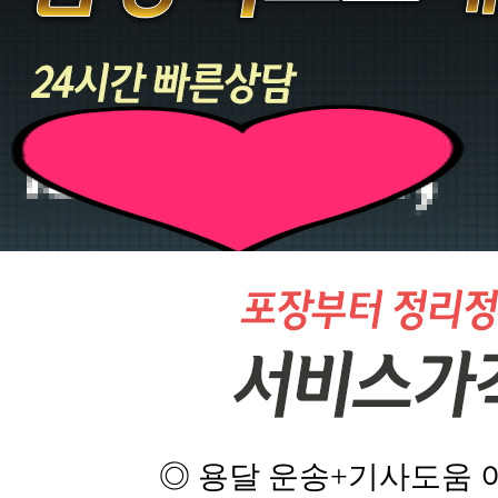
◎ 용달 운송+기사도움 이