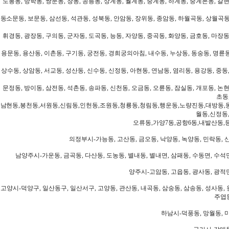
도봉동, 방학동, 쌍문동, 창동, 공릉동, 상계동, 월계동, 중계동, 하계동, 중계본동, 갈현
동소문동, 보문동, 삼선동, 석관동, 성북동, 안암동, 장위동, 종암동, 하월곡동, 상월곡동,
휘경동, 광장동, 구의동, 군자동, 도곡동, 능동, 자양동, 중곡동, 화양동, 금호동, 마장동
용문동, 용산동, 이촌동, 구기동, 궁전동, 경희궁의아침, 내수동, 누상동, 동숭동, 명륜동
상수동, 상암동, 서교동, 성산동, 신수동, 신정동, 아현동, 연남동, 염리동, 용강동, 중동,
문정동, 방이동, 삼전동, 석촌동, 송파동, 신천동, 오금동, 오륜동, 잠실동, 개포동, 논현
초동
남현동,봉천동,서원동,신림동,인헌동,조원동,청룡동,청림동,행운동,노량진동,대방동,
월동,신정동
오류동,가양7동,공항6동,내발산동,
의정부시-가능동, 고산동, 금오동, 낙양동, 녹양동, 민락동, 산
남양주시-가운동, 금곡동, 다산동, 도농동, 별내동, 별내면, 삼패동, 수동면, 수석면
양주시-고암동, 고읍동, 광사동, 광적면
고양시-덕양구, 일산동구, 일산서구, 고양동, 관산동, 내곡동, 삼숭동, 삼송동, 성사동, 
주엽동
하남시-덕풍동, 망월동, 미