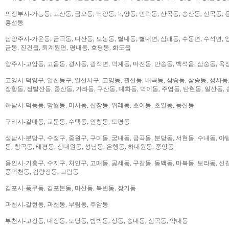
의정부시-가능동, 고산동, 금오동, 낙양동, 녹양동, 민락동, 산곡동, 송산동, 신곡동, 
흥선동
남양주시-가운동, 금곡동, 다산동, 도농동, 별내동, 별내면, 삼패동, 수동면, 수석면, 양
금동, 진건읍, 퇴계원면, 평내동, 호평동, 화도읍
양주시-고암동, 고읍동, 광사동, 광적면, 덕계동, 마전동, 만송동, 백석읍, 삼숭동, 옥
고양시-덕양구, 일산동구, 일산서구, 고양동, 관산동, 내곡동, 삼숭동, 삼송동, 성사동,
장항동, 정발산동, 중산동, 가좌동, 구산동, 대화동, 덕이동, 주엽동, 탄현동, 일산동,
하남시-덕풍동, 망월동, 미사동, 신장동, 위례동, 초이동, 초일동, 풍산동
구리시-갈매동, 교문동, 수택동, 인창동, 토평동
성남시-분당구, 수정구, 중원구, 구미동, 궁내동, 금곡동, 분당동, 서현동, 수내동, 야탑
동, 창곡동, 태평동, 상대원동, 성남동, 은행동, 하대원동, 중앙동
용인시-기흥구, 수지구, 처인구, 고매동, 공세동, 구갈동, 동백동, 마북동, 보라동, 신갈
풍덕천동, 김량장동, 고림동
김포시-풍무동, 김포본동, 마산동, 북변동, 장기동
과천시-갈현동, 과천동, 부림동, 주암동
부천시-고강동, 대장동, 도당동, 범박동, 상동, 송내동, 심곡동, 약대동