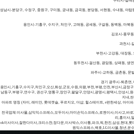
구리시-갈매동
성남시-분당구, 수정구, 중원구, 구미동, 궁내동, 금곡동, 분당동, 서현동, 수내동, 야탑동
용인시-기흥구, 수지구, 처인구, 고매동, 공세동, 구갈동, 동백동, 마북동
김포시-풍무동,
과천시-갈
부천시-고강동, 대장동, 
동두천시-걸산동, 광암동, 상패동, 생연동
파주시-교하동, 금촌동, 문발
경기 광주시-퇴촌면, 
용인시,기흥구,수지구,처인구,오산,화성,군포,수원,의왕,부천,부평,인천,부산시,금정구
남동구,부평구,연수구, 권선구,영통구,장안구,팔달구,안양시,광명시,평택시,안성시,원주
지내,싼
아파트 명칭 (자이, 래미안, 롯데캣슬, 푸르지오, 더샵, 힐스테이트, e편한세상, 아이파크
전국업체:이사몰,삼익익스프레스,모두이사,마미손익스프레스,로젠이사,이사고,바로2
리,홍이사,
ok이사이사,잘한다이사,크리스챤,정다운,이사박스,이사통,파크,픽,한진,삼성,현대,롯데,파란
원익스프레스,백호,LG이사몰,청년,운수