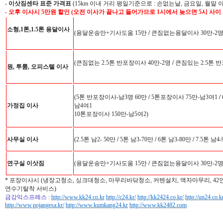
-
이삿짐센타 표준 가격표
(15km 이내 거리 평일기준으로 : 손없는날, 금요일, 월말 
- 오후 이사시 5만원 할인 (오전 이사가 끝나고 들어가므로 1시에서 늦으면 5시 사이
소형,1톤,1.5톤 용달이사
(용달운송만+기사도움 15만
/
큰짐없는용달이사 30만-2
(큰짐없는 2.5톤 반포장이사 40만-2명
/
큰짐있는 2.5톤 반
원, 투룸, 오피스텔 이사
(5톤 반포장이사-남3명 60만
/
5톤포장이사 75만-남3여1
/
가정집 이사
남4여1
10톤포장이사 150만-남5여2)
사무실 이사
(2.5톤 남2- 50만
/
5톤 남3-70만
/
6톤 남3-80만
/
7.5톤 남4
연구실 이삿짐
(용달운송만+기사도움 15만
/
큰짐없는용달이사 30만-2
* 포장이사시 (냉장고청소, 싱크대청소, 마무리바닦청소, 커텐설치, 액자마무리, 4
연수기탈착 서비스)
금강익스프레스
:
http://www.kk24.co.kr
http://c24.kr/
http://kk2424.co.kr/
http://un24.co.k
http://www.pojangesa.kr/
http://www.kumkang24.kr
http://www.kk2482.com