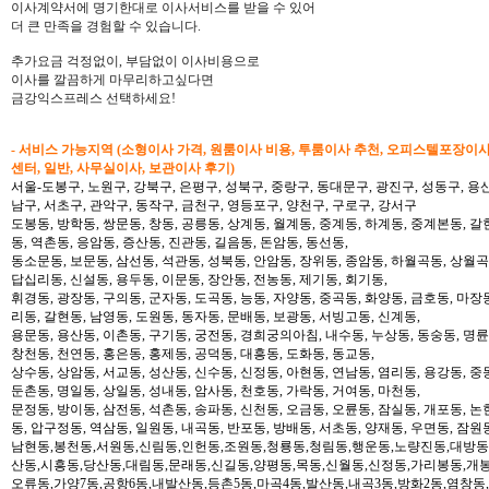
이사계약서에 명기한대로 이사서비스를 받을 수 있어
더 큰 만족을 경험할 수 있습니다.
추가요금 걱정없이, 부담없이 이사비용으로
이사를 깔끔하게 마무리하고싶다면
금강익스프레스 선택하세요!
- 서비스 가능지역 (소형이사 가격, 원룸이사 비용, 투룸이사 추천, 오피스텔포장이
센터, 일반, 사무실이사, 보관이사 후기)
서울-도봉구, 노원구, 강북구, 은평구, 성북구, 중랑구, 동대문구, 광진구, 성동구, 용산
남구, 서초구, 관악구, 동작구, 금천구, 영등포구, 양천구, 구로구, 강서구
도봉동, 방학동, 쌍문동, 창동, 공릉동, 상계동, 월계동, 중계동, 하계동, 중계본동, 갈
동, 역촌동, 응암동, 증산동, 진관동, 길음동, 돈암동, 동선동,
동소문동, 보문동, 삼선동, 석관동, 성북동, 안암동, 장위동, 종암동, 하월곡동, 상월곡동
답십리동, 신설동, 용두동, 이문동, 장안동, 전농동, 제기동, 회기동,
휘경동, 광장동, 구의동, 군자동, 도곡동, 능동, 자양동, 중곡동, 화양동, 금호동, 마장
리동, 갈현동, 남영동, 도원동, 동자동, 문배동, 보광동, 서빙고동, 신계동,
용문동, 용산동, 이촌동, 구기동, 궁전동, 경희궁의아침, 내수동, 누상동, 동숭동, 명륜
창천동, 천연동, 홍은동, 홍제동, 공덕동, 대흥동, 도화동, 동교동,
상수동, 상암동, 서교동, 성산동, 신수동, 신정동, 아현동, 연남동, 염리동, 용강동, 중동
둔촌동, 명일동, 상일동, 성내동, 암사동, 천호동, 가락동, 거여동, 마천동,
문정동, 방이동, 삼전동, 석촌동, 송파동, 신천동, 오금동, 오륜동, 잠실동, 개포동, 논
동, 압구정동, 역삼동, 일원동, 내곡동, 반포동, 방배동, 서초동, 양재동, 우면동, 잠원
남현동,봉천동,서원동,신림동,인헌동,조원동,청룡동,청림동,행운동,노량진동,대방동
산동,시흥동,당산동,대림동,문래동,신길동,양평동,목동,신월동,신정동,가리봉동,개봉
오류동,가양7동,공항6동,내발산동,등촌5동,마곡4동,발산동,내곡3동,방화2동,염창동