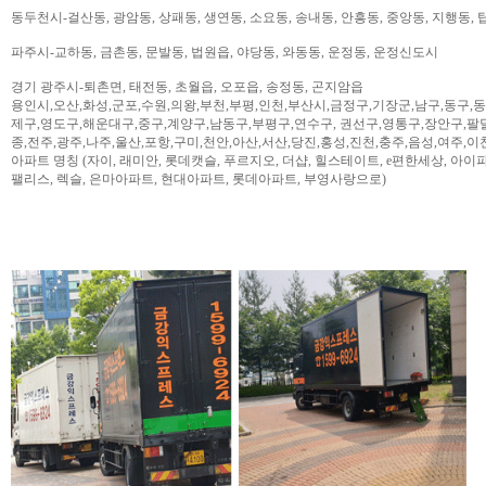
동두천시-걸산동, 광암동, 상패동, 생연동, 소요동, 송내동, 안흥동, 중앙동, 지행동, 
파주시-교하동, 금촌동, 문발동, 법원읍, 야당동, 와동동, 운정동, 운정신도시
경기 광주시-퇴촌면, 태전동, 초월읍, 오포읍, 송정동, 곤지암읍
용인시,오산,화성,군포,수원,의왕,부천,부평,인천,부산시,금정구,기장군,남구,동구,
제구,영도구,해운대구,중구,계양구,남동구,부평구,연수구, 권선구,영통구,장안구,팔
종,전주,광주,나주,울산,포항,구미,천안,아산,서산,당진,홍성,진천,충주,음성,여주,이
아파트 명칭 (자이, 래미안, 롯데캣슬, 푸르지오, 더샵, 힐스테이트, e편한세상, 아이파크,
팰리스, 렉슬, 은마아파트, 현대아파트, 롯데아파트, 부영사랑으로)